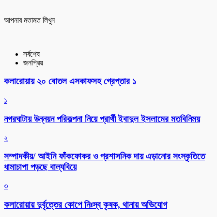
আপনার মতামত লিখুন
সর্বশেষ
জনপ্রিয়
কলারোয়ায় ২০ বোতল এসকাফসহ গ্রেপ্তার ১
১
নগরঘাটায় উন্নয়ন পরিকল্পনা নিয়ে প্রার্থী ইবাদুল ইসলামের মতবিনিময়
২
সম্পাদকীয়/ আইনি ফাঁকফোকর ও প্রশাসনিক দায় এড়ানোর সংস্কৃতিতে
ধামাচাপা পড়ছে বাল্যবিয়ে
৩
কলারোয়ায় দুর্বৃত্তের কোপে নিঃস্ব কৃষক, থানায় অভিযোগ