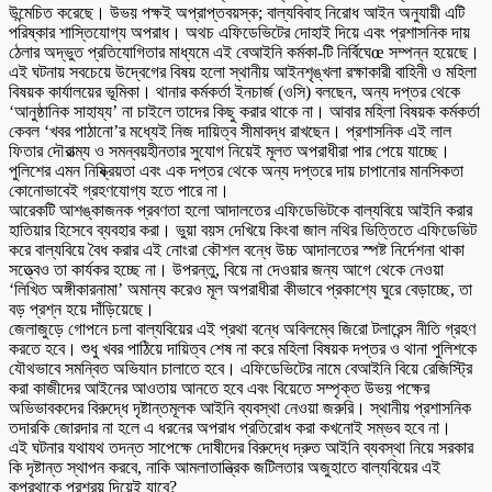
উন্মেচিত করেছে। উভয় পক্ষই অপ্রাপ্তবয়স্ক; বাল্যবিবাহ নিরোধ আইন অনুযায়ী এটি
পরিষ্কার শাস্তিযোগ্য অপরাধ। অথচ এফিডেভিটের দোহাই দিয়ে এবং প্রশাসনিক দায়
ঠেলার অদ্ভুত প্রতিযোগিতার মাধ্যমে এই বেআইনি কর্মকা-টি নির্বিঘেœ সম্পন্ন হয়েছে।
এই ঘটনায় সবচেয়ে উদ্বেগের বিষয় হলো স্থানীয় আইনশৃঙ্খলা রক্ষাকারী বাহিনী ও মহিলা
বিষয়ক কার্যালয়ের ভূমিকা। থানার কর্মকর্তা ইনচার্জ (ওসি) বলছেন, অন্য দপ্তর থেকে
‘আনুষ্ঠানিক সাহায্য’ না চাইলে তাদের কিছু করার থাকে না। আবার মহিলা বিষয়ক কর্মকর্তা
কেবল ‘খবর পাঠানো’র মধ্যেই নিজ দায়িত্ব সীমাবদ্ধ রাখছেন। প্রশাসনিক এই লাল
ফিতার দৌরাত্ম্য ও সমন্বয়হীনতার সুযোগ নিয়েই মূলত অপরাধীরা পার পেয়ে যাচ্ছে।
পুলিশের এমন নিষ্ক্রিয়তা এবং এক দপ্তর থেকে অন্য দপ্তরে দায় চাপানোর মানসিকতা
কোনোভাবেই গ্রহণযোগ্য হতে পারে না।
আরেকটি আশঙ্কাজনক প্রবণতা হলো আদালতের এফিডেভিটকে বাল্যবিয়ে আইনি করার
হাতিয়ার হিসেবে ব্যবহার করা। ভুয়া বয়স দেখিয়ে কিংবা জাল নথির ভিত্তিতে এফিডেভিট
করে বাল্যবিয়ে বৈধ করার এই নোংরা কৌশল বন্ধে উচ্চ আদালতের স্পষ্ট নির্দেশনা থাকা
সত্ত্বেও তা কার্যকর হচ্ছে না। উপরন্তু, বিয়ে না দেওয়ার জন্য আগে থেকে নেওয়া
‘লিখিত অঙ্গীকারনামা’ অমান্য করেও মূল অপরাধীরা কীভাবে প্রকাশ্যে ঘুরে বেড়াচ্ছে, তা
বড় প্রশ্ন হয়ে দাঁড়িয়েছে।
জেলাজুড়ে গোপনে চলা বাল্যবিয়ের এই প্রথা বন্ধে অবিলম্বে জিরো টলারেন্স নীতি গ্রহণ
করতে হবে। শুধু খবর পাঠিয়ে দায়িত্ব শেষ না করে মহিলা বিষয়ক দপ্তর ও থানা পুলিশকে
যৌথভাবে সমন্বিত অভিযান চালাতে হবে। এফিডেভিটের নামে বেআইনি বিয়ে রেজিস্ট্রি
করা কাজীদের আইনের আওতায় আনতে হবে এবং বিয়েতে সম্পৃক্ত উভয় পক্ষের
অভিভাবকদের বিরুদ্ধে দৃষ্টান্তমূলক আইনি ব্যবস্থা নেওয়া জরুরি। স্থানীয় প্রশাসনিক
তদারকি জোরদার না হলে এ ধরনের অপরাধ প্রতিরোধ করা কখনোই সম্ভব হবে না।
এই ঘটনার যথাযথ তদন্ত সাপেক্ষে দোষীদের বিরুদ্ধে দ্রুত আইনি ব্যবস্থা নিয়ে সরকার
কি দৃষ্টান্ত স্থাপন করবে, নাকি আমলাতান্ত্রিক জটিলতার অজুহাতে বাল্যবিয়ের এই
কুপ্রথাকে প্রশ্রয় দিয়েই যাবে?