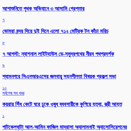
আশাশুনিতে পৃথক অভিযানে ৩ আসামি গ্রেপ্তার
৭
ভোমরা বন্দর দিয়ে দুই দিনে এলো ৭১২ মেট্রিক টন কাঁচা মরিচ
৮
৭ আগস্ট: ন্যাশনাল লাইটহাউস ডে-সমুদ্রপথের নীরব পথপ্রদর্শক
৯
শ্যামনগরে সিএনআরএসের জলবায়ু সহনশীলতা বিষয়ক প্রকল্প সভা
১০
সর্বশেষ সব খবর
কয়রায় সিঁধ কেটে ঘরে ঢুকে ওষুধ ব্যবসায়ীকে কুপিয়ে হত্যা, স্ত্রী আহত
১
পাটকেলঘাটা আল-আমিন ফাজিল মাদ্রাসা অ্যালামনাই অ্যাসোসিয়েশনের