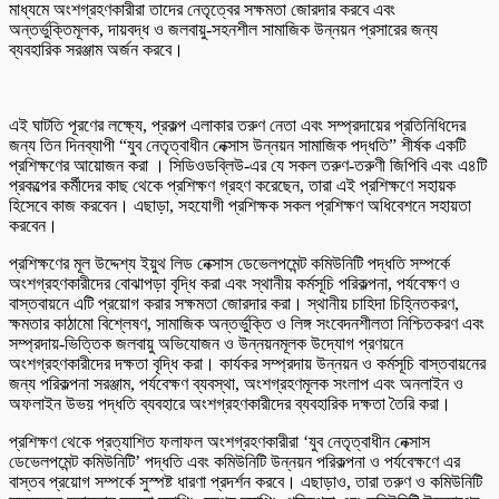
মাধ্যমে অংশগ্রহণকারীরা তাদের নেতৃত্বের সক্ষমতা জোরদার করবে এবং
অন্তর্ভুক্তিমূলক, দায়বদ্ধ ও জলবায়ু-সহনশীল সামাজিক উন্নয়ন প্রসারের জন্য
ব্যবহারিক সরঞ্জাম অর্জন করবে।
এই ঘাটতি পূরণের লক্ষ্যে, প্রকল্প এলাকার তরুণ নেতা এবং সম্প্রদায়ের প্রতিনিধিদের
জন্য তিন দিনব্যাপী “যুব নেতৃত্বাধীন নেক্সাস উন্নয়ন সামাজিক পদ্ধতি” শীর্ষক একটি
প্রশিক্ষণের আয়োজন করা । সিডিওডব্লিউ-এর যে সকল তরুণ-তরুণী জিপিবি এবং এ৪টি
প্রকল্পের কর্মীদের কাছ থেকে প্রশিক্ষণ গ্রহণ করেছেন, তারা এই প্রশিক্ষণে সহায়ক
হিসেবে কাজ করবেন। এছাড়া, সহযোগী প্রশিক্ষক সকল প্রশিক্ষণ অধিবেশনে সহায়তা
করবেন।
প্রশিক্ষণের মূল উদ্দেশ্য ইয়ুথ লিড নেক্সাস ডেভেলপমেন্ট কমিউনিটি পদ্ধতি সম্পর্কে
অংশগ্রহণকারীদের বোঝাপড়া বৃদ্ধি করা এবং স্থানীয় কর্মসূচি পরিকল্পনা, পর্যবেক্ষণ ও
বাস্তবায়নে এটি প্রয়োগ করার সক্ষমতা জোরদার করা। স্থানীয় চাহিদা চিহ্নিতকরণ,
ক্ষমতার কাঠামো বিশ্লেষণ, সামাজিক অন্তর্ভুক্তি ও লিঙ্গ সংবেদনশীলতা নিশ্চিতকরণ এবং
সম্প্রদায়-ভিত্তিক জলবায়ু অভিযোজন ও উন্নয়নমূলক উদ্যোগ প্রণয়নে
অংশগ্রহণকারীদের দক্ষতা বৃদ্ধি করা। কার্যকর সম্প্রদায় উন্নয়ন ও কর্মসূচি বাস্তবায়নের
জন্য পরিকল্পনা সরঞ্জাম, পর্যবেক্ষণ ব্যবস্থা, অংশগ্রহণমূলক সংলাপ এবং অনলাইন ও
অফলাইন উভয় পদ্ধতি ব্যবহারে অংশগ্রহণকারীদের ব্যবহারিক দক্ষতা তৈরি করা।
প্রশিক্ষণ থেকে প্রত্যাশিত ফলাফল অংশগ্রহণকারীরা ‘যুব নেতৃত্বাধীন নেক্সাস
ডেভেলপমেন্ট কমিউনিটি’ পদ্ধতি এবং কমিউনিটি উন্নয়ন পরিকল্পনা ও পর্যবেক্ষণে এর
বাস্তব প্রয়োগ সম্পর্কে সুস্পষ্ট ধারণা প্রদর্শন করবে। এছাড়াও, তারা তরুণ ও কমিউনিটি