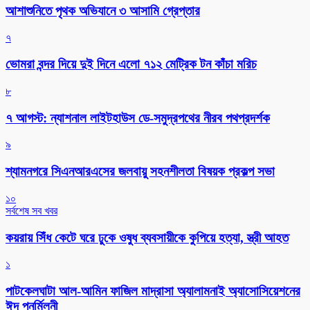
আশাশুনিতে পৃথক অভিযানে ৩ আসামি গ্রেপ্তার
৭
ভোমরা বন্দর দিয়ে দুই দিনে এলো ৭১২ মেট্রিক টন কাঁচা মরিচ
৮
৭ আগস্ট: ন্যাশনাল লাইটহাউস ডে-সমুদ্রপথের নীরব পথপ্রদর্শক
৯
শ্যামনগরে সিএনআরএসের জলবায়ু সহনশীলতা বিষয়ক প্রকল্প সভা
১০
সর্বশেষ সব খবর
কয়রায় সিঁধ কেটে ঘরে ঢুকে ওষুধ ব্যবসায়ীকে কুপিয়ে হত্যা, স্ত্রী আহত
১
পাটকেলঘাটা আল-আমিন ফাজিল মাদ্রাসা অ্যালামনাই অ্যাসোসিয়েশনের
ঈদ পুনর্মিলনী