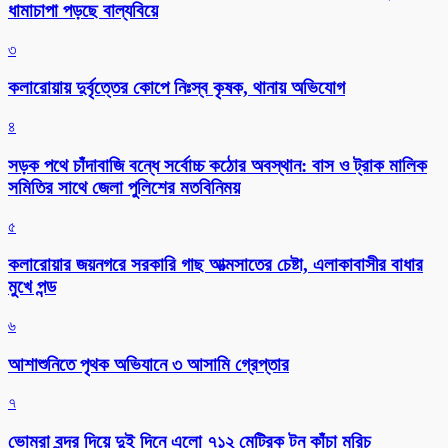
ধামাচাপা পড়ছে বাল্যবিয়ে
৩
কলারোয়ায় দুর্বৃত্তের কোপে নিঃস্ব কৃষক, থানায় অভিযোগ
৪
সড়ক পথে চাঁদাবাজি বন্ধে সর্বোচ্চ কঠোর অবস্থান: বাস ও ট্রাক মালিক
সমিতির সাথে জেলা পুলিশের মতবিনিময়
৫
কলারোয়ার জয়নগরে সরকারি গাছ আত্মসাতের চেষ্টা, এলাকাবাসীর বাধার
মুখে পন্ড
৬
আশাশুনিতে পৃথক অভিযানে ৩ আসামি গ্রেপ্তার
৭
ভোমরা বন্দর দিয়ে দুই দিনে এলো ৭১২ মেট্রিক টন কাঁচা মরিচ