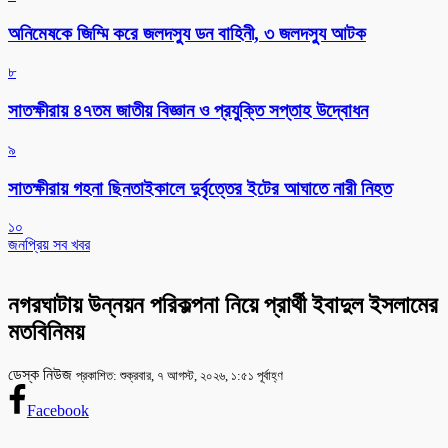
অনিমেষকে জিম্মি করে জলদস্যু ডন বাহিনী, ৩ জলদস্যু আটক
৮
সাতক্ষীরায় ৪৭তম জাতীয় বিজ্ঞান ও প্রযুক্তি সপ্তাহ উদ্বোধন
৯
সাতক্ষীরায় গহনা ছিনতাইকালে দুর্বৃত্তের ইটের আঘাতে নারী নিহত
১০
জনপ্রিয় সব খবর
নগরঘাটায় উন্নয়ন পরিকল্পনা নিয়ে প্রার্থী ইবাদুল ইসলামের
মতবিনিময়
ডেস্ক নিউজ
প্রকাশিত: শুক্রবার, ৭ আগস্ট, ২০২৬, ১:৫১ পূর্বাহ্ণ
Facebook