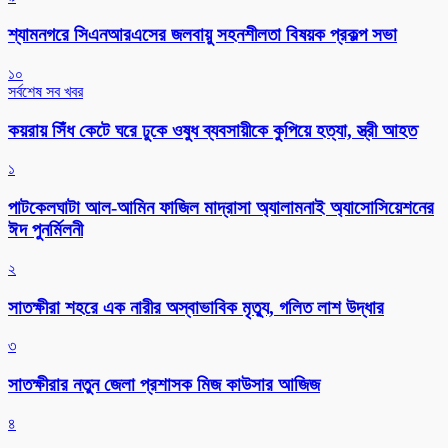
শ্যামনগরে সিএনআরএসের জলবায়ু সহনশীলতা বিষয়ক প্রকল্প সভা
১০
সর্বশেষ সব খবর
কয়রায় সিঁধ কেটে ঘরে ঢুকে ওষুধ ব্যবসায়ীকে কুপিয়ে হত্যা, স্ত্রী আহত
১
পাটকেলঘাটা আল-আমিন ফাজিল মাদ্রাসা অ্যালামনাই অ্যাসোসিয়েশনের
ঈদ পুনর্মিলনী
২
সাতক্ষীরা শহরে এক নারীর অস্বাভাবিক মৃত্যু, গলিত লাশ উদ্ধার
৩
সাতক্ষীরার নতুন জেলা প্রশাসক মিজ কাউসার আজিজ
৪