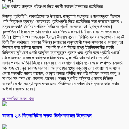
অ-
অ+
নিজস্ব প্রতিনিধি: অবকাঠামোগত উন্নয়ন, রাস্তাঘাট সংস্কার ও জলাবদ্ধতা নিরসনে
পানি নিষ্কাশন ব্যবস্থা জোরদারের প্রতিশ্রুতি দিয়ে মতবিনিময় সভা করেছেন তালার ২
নম্বর নগরঘাটা ইউনিয়ন পরিষদ নির্বাচনের প্রার্থী আলহাজ মো. ইবাদুল ইসলাম।
বৃহস্পতিবার বিকেলে পোড়ার বাজারে আয়োজিত এক জনাকীর্ণ সভায় সভাপতিত্ব করেন
তিনি। শিল্পপতি ও সমাজসেবক ইবাদুল ইসলাম বলেন, নির্বাচিত হওয়ার অপেক্ষা না করেই
তিনি নিজ অর্থায়নে এলাকার বিভিন্ন চলাচলের অনুপযোগী সড়ক সংস্কার ও জলাবদ্ধতা
নিরসনে কাজ চালিয়ে যাচ্ছেন। আগামী দু-এক দিনের মধ্যে ইউনিয়নবাসীর জরুরি
চিকিৎসার সুবিধার্থে একটি আধুনিক অ্যাম্বুলেন্স প্রদান এবং প্রতি বছর প্রতিটি ওয়ার্ড
থেকে একজন অসচ্ছল ব্যক্তিকে নিজ খরচে হজে পাঠানোর ঘোষণা দেন তিনি।
সভায় প্রধান অতিথি হিসেবে বক্তব্য দেন বাংলাদেশ সচিবালয়ের অবসরপ্রাপ্ত কর্মকর্তা
আলহাজ মো. নুর নওয়াজ সরদার। অন্যান্যের মধ্যে বক্তব্য দেন বাংলাদেশ জাসদের
জেলা সভাপতি সরদার কাজেম, পোড়ার বাজার কমিটির সভাপতি সাইদুল আলম বাবলু ও
সাধারণ সম্পাদক মো. ইকবাল হোসেন। সভায় স্থানীয় বাসিন্দারা এলাকার বিভিন্ন
অবকাঠামোগত সমস্যা তুলে ধরেন এবং সম্মিলিতভাবে নগরঘাটার উন্নয়নে কাজ করার
অঙ্গীকার ব্যক্ত করেন।
এ সম্পর্কিত আরও খবর
তালায় ২.৪ কিলোমিটার সড়ক নির্মাণকাজের উদ্বোধন