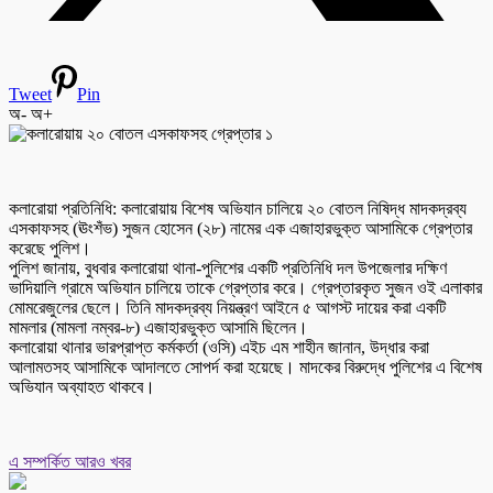
Tweet
Pin
অ-
অ+
কলারোয়া প্রতিনিধি: কলারোয়ায় বিশেষ অভিযান চালিয়ে ২০ বোতল নিষিদ্ধ মাদকদ্রব্য
এসকাফসহ (ঊংশঁভ) সুজন হোসেন (২৮) নামের এক এজাহারভুক্ত আসামিকে গ্রেপ্তার
করেছে পুলিশ।
পুলিশ জানায়, বুধবার কলারোয়া থানা-পুলিশের একটি প্রতিনিধি দল উপজেলার দক্ষিণ
ভাদিয়ালি গ্রামে অভিযান চালিয়ে তাকে গ্রেপ্তার করে। গ্রেপ্তারকৃত সুজন ওই এলাকার
মোমরেজুলের ছেলে। তিনি মাদকদ্রব্য নিয়ন্ত্রণ আইনে ৫ আগস্ট দায়ের করা একটি
মামলার (মামলা নম্বর-৮) এজাহারভুক্ত আসামি ছিলেন।
কলারোয়া থানার ভারপ্রাপ্ত কর্মকর্তা (ওসি) এইচ এম শাহীন জানান, উদ্ধার করা
আলামতসহ আসামিকে আদালতে সোপর্দ করা হয়েছে। মাদকের বিরুদ্ধে পুলিশের এ বিশেষ
অভিযান অব্যাহত থাকবে।
এ সম্পর্কিত আরও খবর