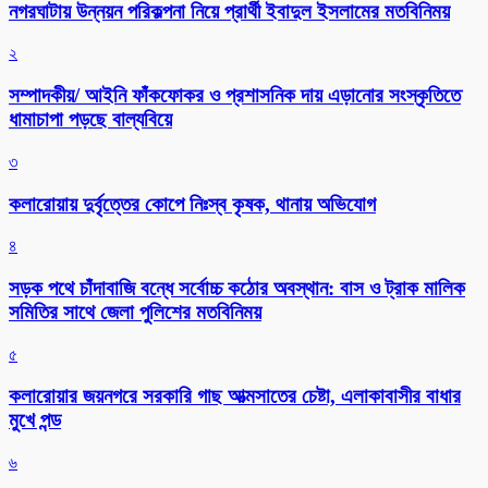
নগরঘাটায় উন্নয়ন পরিকল্পনা নিয়ে প্রার্থী ইবাদুল ইসলামের মতবিনিময়
২
সম্পাদকীয়/ আইনি ফাঁকফোকর ও প্রশাসনিক দায় এড়ানোর সংস্কৃতিতে
ধামাচাপা পড়ছে বাল্যবিয়ে
৩
কলারোয়ায় দুর্বৃত্তের কোপে নিঃস্ব কৃষক, থানায় অভিযোগ
৪
সড়ক পথে চাঁদাবাজি বন্ধে সর্বোচ্চ কঠোর অবস্থান: বাস ও ট্রাক মালিক
সমিতির সাথে জেলা পুলিশের মতবিনিময়
৫
কলারোয়ার জয়নগরে সরকারি গাছ আত্মসাতের চেষ্টা, এলাকাবাসীর বাধার
মুখে পন্ড
৬