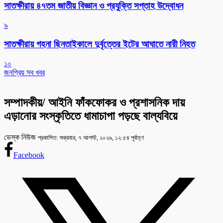
সাতক্ষীরায় ৪৭তম জাতীয় বিজ্ঞান ও প্রযুক্তি সপ্তাহ উদ্বোধন
৯
সাতক্ষীরায় গহনা ছিনতাইকালে দুর্বৃত্তের ইটের আঘাতে নারী নিহত
১০
জনপ্রিয় সব খবর
সম্পাদকীয়/ আইনি ফাঁকফোকর ও প্রশাসনিক দায়
এড়ানোর সংস্কৃতিতে ধামাচাপা পড়ছে বাল্যবিয়ে
ডেস্ক নিউজ
প্রকাশিত: শুক্রবার, ৭ আগস্ট, ২০২৬, ১২:৫৪ পূর্বাহ্ণ
Facebook