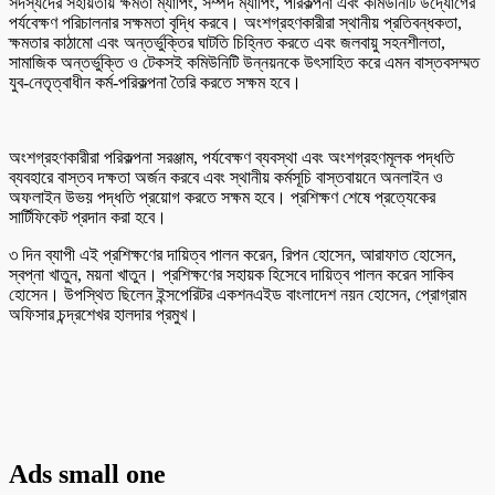
সদস্যদের সহায়তায় ক্ষমতা ম্যাপিং, সম্পদ ম্যাপিং, পরিকল্পনা এবং কমিউনিটি উদ্যোগের
পর্যবেক্ষণ পরিচালনার সক্ষমতা বৃদ্ধি করবে। অংশগ্রহণকারীরা স্থানীয় প্রতিবন্ধকতা,
ক্ষমতার কাঠামো এবং অন্তর্ভুক্তির ঘাটতি চিহ্নিত করতে এবং জলবায়ু সহনশীলতা,
সামাজিক অন্তর্ভুক্তি ও টেকসই কমিউনিটি উন্নয়নকে উৎসাহিত করে এমন বাস্তবসম্মত
যুব-নেতৃত্বাধীন কর্ম-পরিকল্পনা তৈরি করতে সক্ষম হবে।
অংশগ্রহণকারীরা পরিকল্পনা সরঞ্জাম, পর্যবেক্ষণ ব্যবস্থা এবং অংশগ্রহণমূলক পদ্ধতি
ব্যবহারে বাস্তব দক্ষতা অর্জন করবে এবং স্থানীয় কর্মসূচি বাস্তবায়নে অনলাইন ও
অফলাইন উভয় পদ্ধতি প্রয়োগ করতে সক্ষম হবে। প্রশিক্ষণ শেষে প্রত্যেকের
সার্টিফিকেট প্রদান করা হবে।
৩ দিন ব্যাপী এই প্রশিক্ষণের দায়িত্ব পালন করেন, রিপন হোসেন, আরাফাত হোসেন,
স্বপ্না খাতুন, ময়না খাতুন। প্রশিক্ষণের সহায়ক হিসেবে দায়িত্ব পালন করেন সাকিব
হোসেন। উপস্থিত ছিলেন ইন্সপেরিটর একশনএইড বাংলাদেশ নয়ন হোসেন, প্রোগ্রাম
অফিসার চন্দ্রশেখর হালদার প্রমুখ।
Ads small one