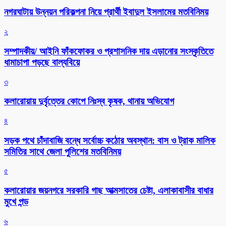
নগরঘাটায় উন্নয়ন পরিকল্পনা নিয়ে প্রার্থী ইবাদুল ইসলামের মতবিনিময়
২
সম্পাদকীয়/ আইনি ফাঁকফোকর ও প্রশাসনিক দায় এড়ানোর সংস্কৃতিতে
ধামাচাপা পড়ছে বাল্যবিয়ে
৩
কলারোয়ায় দুর্বৃত্তের কোপে নিঃস্ব কৃষক, থানায় অভিযোগ
৪
সড়ক পথে চাঁদাবাজি বন্ধে সর্বোচ্চ কঠোর অবস্থান: বাস ও ট্রাক মালিক
সমিতির সাথে জেলা পুলিশের মতবিনিময়
৫
কলারোয়ার জয়নগরে সরকারি গাছ আত্মসাতের চেষ্টা, এলাকাবাসীর বাধার
মুখে পন্ড
৬