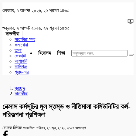
শুক্রবার, ৭ আগস্ট ২০২৬, ২২ শ্রাবণ ১৪৩৩
শুক্রবার, ৭ আগস্ট ২০২৬, ২২ শ্রাবণ ১৪৩৩
সাতক্ষীরা
সাতক্ষীরা সদর
কলারোয়া
তালা
বিনোদন
শিক্ষা
খেলাধুলা
জাতীয়
খুলনা
যশোর
দেবহাটা
আশাশুনি
কালিগঞ্জ
শ্যামনগর
প্রচ্ছদ
সাতক্ষীরা
নেক্সাস কর্মসূচির মূল স্তম্ভ ও নীতিমালা কমিউনিটির কর্ম-
পরিকল্পনা প্রশিক্ষণ
ডেস্ক নিউজ
প্রকাশিত: শনিবার, ২০ জুন, ২০২৬, ২:০৭ অপরাহ্ণ