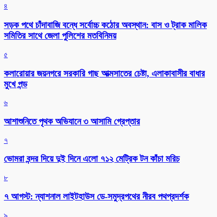
৪
সড়ক পথে চাঁদাবাজি বন্ধে সর্বোচ্চ কঠোর অবস্থান: বাস ও ট্রাক মালিক
সমিতির সাথে জেলা পুলিশের মতবিনিময়
৫
কলারোয়ার জয়নগরে সরকারি গাছ আত্মসাতের চেষ্টা, এলাকাবাসীর বাধার
মুখে পন্ড
৬
আশাশুনিতে পৃথক অভিযানে ৩ আসামি গ্রেপ্তার
৭
ভোমরা বন্দর দিয়ে দুই দিনে এলো ৭১২ মেট্রিক টন কাঁচা মরিচ
৮
৭ আগস্ট: ন্যাশনাল লাইটহাউস ডে-সমুদ্রপথের নীরব পথপ্রদর্শক
৯