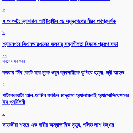
৮
৭ আগস্ট: ন্যাশনাল লাইটহাউস ডে-সমুদ্রপথের নীরব পথপ্রদর্শক
৯
শ্যামনগরে সিএনআরএসের জলবায়ু সহনশীলতা বিষয়ক প্রকল্প সভা
১০
সর্বশেষ সব খবর
কয়রায় সিঁধ কেটে ঘরে ঢুকে ওষুধ ব্যবসায়ীকে কুপিয়ে হত্যা, স্ত্রী আহত
১
পাটকেলঘাটা আল-আমিন ফাজিল মাদ্রাসা অ্যালামনাই অ্যাসোসিয়েশনের
ঈদ পুনর্মিলনী
২
সাতক্ষীরা শহরে এক নারীর অস্বাভাবিক মৃত্যু, গলিত লাশ উদ্ধার