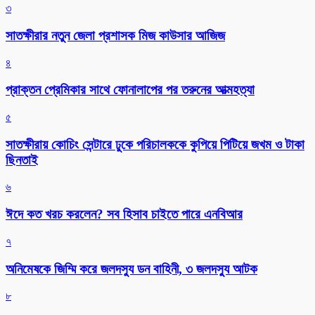
৩
সাতক্ষীরার নতুন জেলা প্রশাসক মিজ কাউসার আজিজ
৪
প্রাক্তন প্রেমিকার সাথে ফোনালাপের পর তরুনের আত্মহত্যা
৫
সাতক্ষীরায় কোচিং সেন্টারে ঢুকে পরিচালককে কুপিয়ে পিটিয়ে জখম ও টাকা
ছিনতাই
৬
ঈদে কত খরচ করলেন? সব হিসাব চাইতে পারে এনবিআর
৭
অনিমেষকে জিম্মি করে জলদস্যু ডন বাহিনী, ৩ জলদস্যু আটক
৮