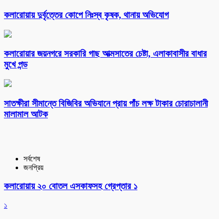
কলারোয়ায় দুর্বৃত্তের কোপে নিঃস্ব কৃষক, থানায় অভিযোগ
কলারোয়ার জয়নগরে সরকারি গাছ আত্মসাতের চেষ্টা, এলাকাবাসীর বাধার
মুখে পন্ড
সাতক্ষীরা সীমান্তে বিজিবির অভিযানে প্রায় পাঁচ লক্ষ টাকার চোরাচালানী
মালামাল আটক
সর্বশেষ
জনপ্রিয়
কলারোয়ায় ২০ বোতল এসকাফসহ গ্রেপ্তার ১
১