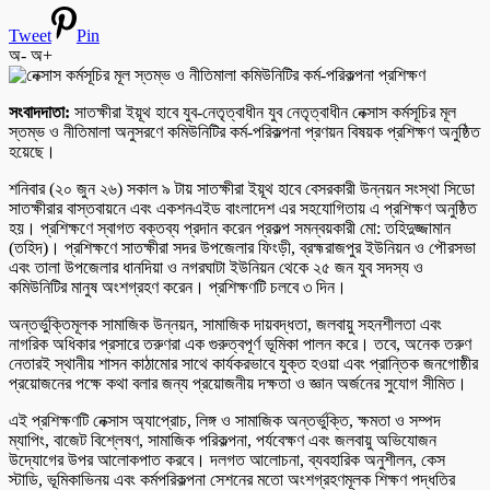
Tweet
Pin
অ-
অ+
সংবাদদাতা:
সাতক্ষীরা ইয়ূথ হাবে যুব-নেতৃত্বাধীন যুব নেতৃত্বাধীন নেক্সাস কর্মসূচির মূল
স্তম্ভ ও নীতিমালা অনুসরণে কমিউনিটির কর্ম-পরিকল্পনা প্রণয়ন বিষয়ক প্রশিক্ষণ অনুষ্ঠিত
হয়েছে।
শনিবার (২০ জুন ২৬) সকাল ৯ টায় সাতক্ষীরা ইয়ূথ হাবে বেসরকারী উন্নয়ন সংস্থা সিডো
সাতক্ষীরার বাস্তবায়নে এবং একশনএইড বাংলাদেশ এর সহযোগিতায় এ প্রশিক্ষণ অনুষ্ঠিত
হয়। প্রশিক্ষণে স্বাগত বক্তব্য প্রদান করেন প্রকল্প সমন্বয়কারী মো: তহিদুজ্জামান
(তহিদ)। প্রশিক্ষণে সাতক্ষীরা সদর উপজেলার ফিংড়ী, ব্রহ্মরাজপুর ইউনিয়ন ও পৌরসভা
এবং তালা উপজেলার ধানদিয়া ও নগরঘাটা ইউনিয়ন থেকে ২৫ জন যুব সদস্য ও
কমিউনিটির মানুষ অংশগ্রহণ করেন। প্রশিক্ষণটি চলবে ৩ দিন।
অন্তর্ভুক্তিমূলক সামাজিক উন্নয়ন, সামাজিক দায়বদ্ধতা, জলবায়ু সহনশীলতা এবং
নাগরিক অধিকার প্রসারে তরুণরা এক গুরুত্বপূর্ণ ভূমিকা পালন করে। তবে, অনেক তরুণ
নেতারই স্থানীয় শাসন কাঠামোর সাথে কার্যকরভাবে যুক্ত হওয়া এবং প্রান্তিক জনগোষ্ঠীর
প্রয়োজনের পক্ষে কথা বলার জন্য প্রয়োজনীয় দক্ষতা ও জ্ঞান অর্জনের সুযোগ সীমিত।
এই প্রশিক্ষণটি নেক্সাস অ্যাপ্রোচ, লিঙ্গ ও সামাজিক অন্তর্ভুক্তি, ক্ষমতা ও সম্পদ
ম্যাপিং, বাজেট বিশ্লেষণ, সামাজিক পরিকল্পনা, পর্যবেক্ষণ এবং জলবায়ু অভিযোজন
উদ্যোগের উপর আলোকপাত করবে। দলগত আলোচনা, ব্যবহারিক অনুশীলন, কেস
স্টাডি, ভূমিকাভিনয় এবং কর্মপরিকল্পনা সেশনের মতো অংশগ্রহণমূলক শিক্ষণ পদ্ধতির