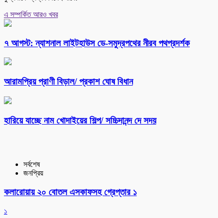
এ সম্পর্কিত আরও খবর
৭ আগস্ট: ন্যাশনাল লাইটহাউস ডে-সমুদ্রপথের নীরব পথপ্রদর্শক
আরামপ্রিয় প্রাণী বিড়াল/ প্রকাশ ঘোষ বিধান
হারিয়ে যাচ্ছে নাম খোদাইয়ের শিল্প/ সচ্চিদানন্দ দে সদয়
সর্বশেষ
জনপ্রিয়
কলারোয়ায় ২০ বোতল এসকাফসহ গ্রেপ্তার ১
১