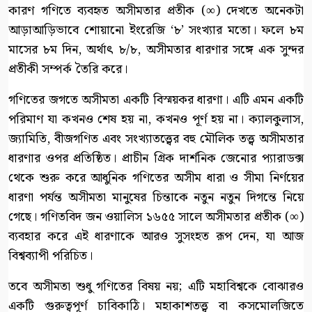
কারণ গণিতে ব্যবহৃত অসীমতার প্রতীক (∞) দেখতে অনেকটা
আড়াআড়িভাবে শোয়ানো ইংরেজি ‘৮’ সংখ্যার মতো। ফলে ৮ম
মাসের ৮ম দিন, অর্থাৎ ৮/৮, অসীমতার ধারণার সঙ্গে এক সুন্দর
প্রতীকী সম্পর্ক তৈরি করে।
গণিতের জগতে অসীমতা একটি বিস্ময়কর ধারণা। এটি এমন একটি
পরিমাণ যা কখনও শেষ হয় না, কখনও পূর্ণ হয় না। ক্যালকুলাস,
জ্যামিতি, বীজগণিত এবং সংখ্যাতত্ত্বের বহু মৌলিক তত্ত্ব অসীমতার
ধারণার ওপর প্রতিষ্ঠিত। প্রাচীন গ্রিক দার্শনিক জেনোর প্যারাডক্স
থেকে শুরু করে আধুনিক গণিতের অসীম ধারা ও সীমা নির্ণয়ের
ধারণা পর্যন্ত অসীমতা মানুষের চিন্তাকে নতুন নতুন দিগন্তে নিয়ে
গেছে। গণিতবিদ জন ওয়ালিস ১৬৫৫ সালে অসীমতার প্রতীক (∞)
ব্যবহার করে এই ধারণাকে আরও সুসংহত রূপ দেন, যা আজ
বিশ্বব্যাপী পরিচিত।
তবে অসীমতা শুধু গণিতের বিষয় নয়; এটি মহাবিশ্বকে বোঝারও
একটি গুরুত্বপূর্ণ চাবিকাঠি। মহাকাশতত্ত্ব বা কসমোলজিতে