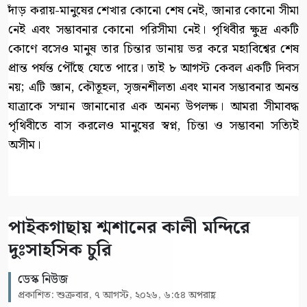
দাঁড় করায়-মানুষের শেখার কোনো শেষ নেই, জানার কোনো সীমা
নেই এবং সম্ভাবনার কোনো পরিসীমা নেই। পৃথিবীর ক্ষুদ্র একটি
কোণে বসেও মানুষ তার চিন্তার ডানায় ভর করে মহাবিশ্বের শেষ
প্রান্ত পর্যন্ত পৌঁছে যেতে পারে। তাই ৮ আগস্ট কেবল একটি দিবস
নয়; এটি জ্ঞান, কৌতূহল, সৃজনশীলতা এবং মানব সম্ভাবনার অনন্ত
যাত্রাকে সম্মান জানানোর এক অনন্য উপলক্ষ। আমরা সীমাবদ্ধ
পৃথিবীতে বাস করলেও মানুষের স্বপ্ন, চিন্তা ও সম্ভাবনা সত্যিই
অসীম।
পাইকগাছায় শ্মশানের কালী মন্দিরে
দুঃসাহসিক চুরি
ডেস্ক নিউজ
প্রকাশিত: শুক্রবার, ৭ আগস্ট, ২০২৬, ৬:৫৪ অপরাহ্ণ