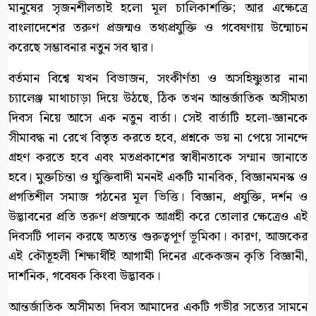
মানুষের সৃজনশীলতাই হলো মূল চালিকাশক্তি; আর এক্ষেত্রে
বাংলাদেশের তরুণ প্রজন্মও তথ্যপ্রযুক্তি ও গবেষণায় উন্মোচন
করেছে সম্ভাবনার নতুন সব দ্বার।
বর্তমান বিশ্বে যখন বিভাজন, সংকীর্ণতা ও অসহিষ্ণুতার নানা
চ্যালেঞ্জ মাথাচাড়া দিয়ে উঠছে, ঠিক তখন আন্তর্জাতিক অসীমতা
দিবস নিয়ে আসে এক নতুন বার্তা। সেই বার্তাটি হলো-জ্ঞানকে
সীমাবদ্ধ না রেখে বিস্তৃত করতে হবে, প্রশ্নকে ভয় না পেয়ে সানন্দে
গ্রহণ করতে হবে এবং মতপ্রকাশের স্বাধীনতাকে সম্মান জানাতে
হবে। মুক্তচিন্তা ও যুক্তিবাদী মননই একটি মানবিক, বিজ্ঞানমনস্ক ও
প্রগতিশীল সমাজ গঠনের মূল ভিত্তি। বিজ্ঞান, প্রযুক্তি, দর্শন ও
উদ্ভাবনের প্রতি তরুণ প্রজন্মকে আগ্রহী করে তোলার ক্ষেত্রেও এই
দিবসটি পালন করছে অত্যন্ত গুরুত্বপূর্ণ ভূমিকা। কারণ, আজকের
এই কৌতূহলী শিক্ষার্থীই আগামী দিনের একেকজন কৃতি বিজ্ঞানী,
দার্শনিক, গবেষক কিংবা উদ্ভাবক।
আন্তর্জাতিক অসীমতা দিবস আমাদের একটি গভীর সত্যের সামনে