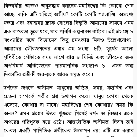
বিজ্ঞানীরা আজও অনুসন্ধান করছেন-মহাবিশ্বের কি কোনো শেষ
আছে, নাকি এটি সত্যিই অসীম? কোটি কোটি গ্যালাক্সি, অসংখ্য
নক্ষত্র এবং রহস্যময় ব্ল্যাক হোলের বিস্তৃতি আমাদের সামনে এমন
এক বাস্তবতা তুলে ধরে, যার পরিধি কল্পনারও বাইরে। এই প্রসঙ্গে ৮
সংখ্যাটির সঙ্গে বিজ্ঞানের কিছু চমৎকার মিলও উল্লেখযোগ্য।
আমাদের সৌরজগতের প্রধান গ্রহ সংখ্যা ৮টি, সূর্যের আলো
পৃথিবীতে পৌঁছাতে সময় লাগে প্রায় ৮ মিনিট এবং জীবনের জন্য
অপরিহার্য অক্সিজেনের পারমাণবিক সংখ্যাও ৮। এসব তথ্য
দিবসটির প্রতীকী গুরুত্বকে আরও সমৃদ্ধ করে।
দর্শনের জগতে অসীমতা মানুষের অস্তিত্ব, সময়, মহাবিশ্ব এবং
চেতনা সম্পর্কে গভীর প্রশ্ন উত্থাপন করে। মানুষ কোথা থেকে
এসেছে, কোথায় বা যাবে? মহাবিশ্বের শেষ কোথায়? সময় কি
অনন্ত? এমন প্রশ্নের উত্তর খুঁজতে গিয়েই দর্শন ও বিজ্ঞান একে
অপরের পরিপূরক হয়ে ওঠে। আন্তর্জাতিক অসীমতা দিবস তাই
কেবল একটি গাণিতিক প্রতীকের উদযাপন নয়; এটি প্রশ্ন করার