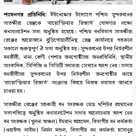
শ্যামনগর প্রতিনিধি:
ইউনেস্কোর উদ্যোগে পশ্চিম সুন্দরবনের
সাতক্ষীরা রেঞ্জকে ‘বায়োস্ফিয়ার রিজার্ভ’ ঘোষণার লক্ষ্যে
কনসালটেশন সভা অনুষ্ঠিত হয়েছে। পশ্চিম বনবিভাগ সাতক্ষীরা
রেঞ্জের আয়োজনে বুড়িগোয়ালীনিস্থ রেঞ্জ কার্যালয়ে গতকাল
সকালে গুরুত্বপুর্ণ ঐ সভা অনুষ্ঠিত হয়। সুন্দরবনের উপর নির্ভরশীল
বনজীবী, নানা শ্রেণী পেশার জনগোষ্ঠীসহ জনপ্রতিনিধি, স্থানীয়
সাংবাদিক, সিপিজি ও ভিডিটি সদস্যরা সেখানে অংশ নেয়। সভায়
বনজীবীসহ সুন্দরবনের উপর নির্ভরশীল জনগোষ্ঠীর কাছে
‘বায়োস্ফিয়ার রিজার্ভ’ সংক্রান্ত বিষয়ে নিজস্ব মতামত জানতে
চাওয়া হয়।
সাতক্ষীরা রেঞ্জের সহকারী বন সংরক্ষক মোঃ মশিউর রহমানের
সভাপতিত্বে অনুষ্ঠিত কনসালটেশন সভার আলোচনায় অংশ নেন
বন সংরক্ষক (খুলনা অঞ্চল) ইমরান আহমেদ, বিভাগীয় বন কর্মকর্তা
(ওয়াইল্ড লাইফ) নির্মল মন্ডল, বিভাগীয় বন কর্মকর্তা হাসানুর