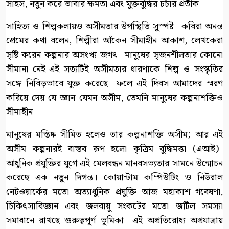
সাহস, নতুন করে ভাবার ক্ষমতা এবং মুক্তবুদ্ধির চর্চার প্রতীক।
সাহিত্য ও শিল্পকলায়ও অসীমতার উপস্থিতি সুস্পষ্ট। কবিরা অনন্ত
প্রেমের কথা বলেন, শিল্পীরা আঁকেন সীমাহীন আকাশ, লেখকেরা
সৃষ্টি করেন কল্পনার অসংখ্য জগৎ। মানুষের সৃজনশীলতার কোনো
সীমানা নেই-এই সত্যটিই অসীমতার ধারণাকে শিল্প ও সংস্কৃতির
সঙ্গে নিবিড়ভাবে যুক্ত করেছে। ফলে এই দিবস আমাদের স্মরণ
করিয়ে দেয় যে জ্ঞান যেমন অসীম, তেমনি মানুষের কল্পনাশক্তিও
সীমাহীন।
মানুষের মস্তিষ্ক সীমিত হলেও তার কল্পনাশক্তি অসীম; আর এই
অসীম কল্পনারই বাস্তব রূপ হলো কৃত্রিম বুদ্ধিমত্তা (এআই)।
আধুনিক প্রযুক্তির যুগে এই মেলবন্ধন মানবসভ্যতার সামনে উন্মোচন
করেছে এক নতুন দিগন্ত। কোয়ান্টাম কম্পিউটিং ও নিউরাল
নেটওয়ার্কের মতো অত্যাধুনিক প্রযুক্তি আজ মহাকাশ গবেষণা,
চিকিৎসাবিজ্ঞান এবং জলবায়ু সংকটের মতো জটিল সমস্যা
সমাধানে রাখছে গুরুত্বপূর্ণ ভূমিকা। এই অপ্রতিরোধ্য অগ্রযাত্রায়