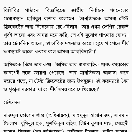
বিসিবির পাঠানো বিজ্ঞপ্তিতে জাতীয় নির্বাচক প্যানেলের
চেয়ারম্যান হাবিবুল বাশার বলেছেন, ‘তানজিদকে আমরা টেস্ট
ক্রিকেটের জন্য বিবেচনায় রেখেছিলাম। তার প্রথম শ্রেণির রেকর্ড
খুবই ভালো এবং আমরা মনে করি, সে এই সুযোগ পাওয়ার যোগ্য।
তার টেকনিক ভালো, স্বাভাবিক দক্ষতাও আছে। সুযোগ পেলে দীর্ঘ
ফরম্যাটে ভালো করবে বলে আমরা আত্মবিশ্বাসী।’
অমিতকে নিয়ে তার কথা, ‘অমিত তার ধারাবাহিক পারফরম্যান্সের
কারণেই দলে জায়গা পেয়েছে। তার মানসিকতা আলাদা করে
নজরে পড়ে, যা টেস্ট ক্রিকেটের জন্য উপযুক্ত। এই ফরম্যাটে ধৈর্য
ও শৃঙ্খলা দরকার, যা সে দীর্ঘ সময় ধরে দেখিয়েছে।’
টেস্ট দল
নাজমুল হোসেন শান্ত (অধিনায়ক), মাহমুদুল হাসান জয়, সাদমান
ইসলাম, মুমিনুল হক, মুশফিকুর রহিম, লিটন কুমার দাস, মেহেদী
হাসান মিরাজ (সহ-অধিনায়ক), তাইজুল ইসলাম, নাঈম হাসান,