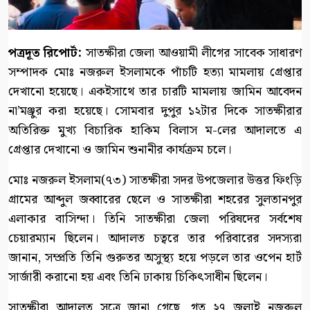
পত্রদূত রিপোর্ট:
সাতক্ষীরা জেলা আওয়ামী লীগের সাবেক সাধারণ
সম্পাদক মোঃ নজরুল ইসলামকে পাঁচটি হত্যা মামলায় গ্রেপ্তার
দেখানো হয়েছে। একইসাথে তার চারটি মামলায় জামিন আবেদন
না’মঞ্জুর করা হয়েছে। সোমবার দুপুর ১২টার দিকে সাতক্ষীরার
অতিরিক্ত মুখ্য বিচারিক হাকিম বিলাস ম-লের আদালতে এ
গ্রেপ্তার দেখানো ও জামিন শুনানীর কার্যক্রম চলে।
মোঃ নজরুল ইসলাম(৭৩) সাতক্ষীরা সদর উপজেলার উত্তর ফিংড়ি
গ্রামের আব্দুল জব্বারের ছেলে ও সাতক্ষীরা শহরের সুলতানপুর
এলাকার বাসিন্দা। তিনি সাতক্ষীরা জেলা পরিষদের সর্বশেষ
চেয়ারম্যান ছিলেন। আদালত চত্বরে তার পরিবারের সদস্যরা
জানান, সম্প্রতি তিনি গুরুতর অসুস্থ্য হয়ে পড়লে তার ওপেন হার্ট
সার্জারী করানো হয় এবং তিনি ঢাকায় চিকিৎসাধীন ছিলেন।
সাতক্ষীরা আদালত সূত্রে জানা গেছে, গত ২৭ জুলাই নজরুল