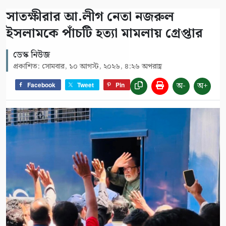
সাতক্ষীরার আ.লীগ নেতা নজরুল
ইসলামকে পাঁচটি হত্যা মামলায় গ্রেপ্তার
ডেস্ক নিউজ
প্রকাশিত: সোমবার, ১০ আগস্ট, ২০২৬, ৪:২৬ অপরাহ্ণ
অ-
অ+
Facebook
Tweet
Pin