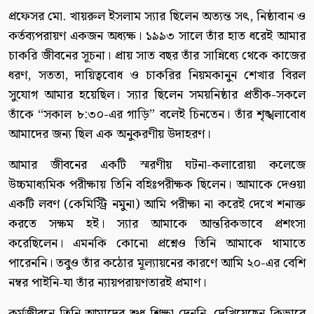
প্রফেসর মো. খায়রুল ইসলাম স্যার ছিলেন অত্যন্ত সৎ, নিষ্ঠাবান ও
কর্তব্যপরায়ণ একজন অধ্যক্ষ। ১৯৯৩ সালে তাঁর হাত ধরেই আমার
চাকরি জীবনের সূচনা। প্রায় সাত বছর তাঁর সান্নিধ্যে থেকে কাজের
ধরণ, সততা, দায়িত্ববোধ ও চাকরির নিয়মকানুন শেখার বিরল
সুযোগ আমার হয়েছিল। স্যার ছিলেন সময়নিষ্ঠার প্রতীক-সকলে
তাঁকে “সকাল ৮:৩০-এর গাড়ি” বলেই চিনতেন। তাঁর শৃঙ্খলাবোধ
আমাদের জন্য ছিল এক অনুকরণীয় উদাহরণ।
আমার জীবনের একটি স্মরণীয় ঘটনা-কলারোয়া কলেজে
উচ্চমাধ্যমিক পরীক্ষায় তিনি বহিঃপরীক্ষক ছিলেন। আমাকে দেওয়া
একটি লবণ (কেমিস্ট্রি নমুনা) আমি পরীক্ষা না করেই দেখে শনাক্ত
করতে সক্ষম হই। স্যার আমাকে আন্তরিকভাবে প্রশংসা
করেছিলেন। এমনকি কোনো প্রশ্নেও তিনি আমাকে থামাতে
পারেননি। তবুও তাঁর কঠোর মূল্যায়নের কারণে আমি ২০-এর বেশি
নম্বর পাইনি-যা তাঁর ন্যায়পরায়ণতারই প্রমাণ।
কর্মজীবনে তিনি আমাদের শুধু শিক্ষা দেননি, দেখিয়েছেন কিভাবে