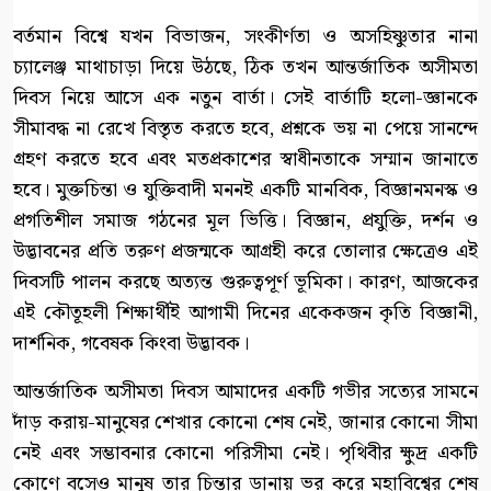
বর্তমান বিশ্বে যখন বিভাজন, সংকীর্ণতা ও অসহিষ্ণুতার নানা
চ্যালেঞ্জ মাথাচাড়া দিয়ে উঠছে, ঠিক তখন আন্তর্জাতিক অসীমতা
দিবস নিয়ে আসে এক নতুন বার্তা। সেই বার্তাটি হলো-জ্ঞানকে
সীমাবদ্ধ না রেখে বিস্তৃত করতে হবে, প্রশ্নকে ভয় না পেয়ে সানন্দে
গ্রহণ করতে হবে এবং মতপ্রকাশের স্বাধীনতাকে সম্মান জানাতে
হবে। মুক্তচিন্তা ও যুক্তিবাদী মননই একটি মানবিক, বিজ্ঞানমনস্ক ও
প্রগতিশীল সমাজ গঠনের মূল ভিত্তি। বিজ্ঞান, প্রযুক্তি, দর্শন ও
উদ্ভাবনের প্রতি তরুণ প্রজন্মকে আগ্রহী করে তোলার ক্ষেত্রেও এই
দিবসটি পালন করছে অত্যন্ত গুরুত্বপূর্ণ ভূমিকা। কারণ, আজকের
এই কৌতূহলী শিক্ষার্থীই আগামী দিনের একেকজন কৃতি বিজ্ঞানী,
দার্শনিক, গবেষক কিংবা উদ্ভাবক।
আন্তর্জাতিক অসীমতা দিবস আমাদের একটি গভীর সত্যের সামনে
দাঁড় করায়-মানুষের শেখার কোনো শেষ নেই, জানার কোনো সীমা
নেই এবং সম্ভাবনার কোনো পরিসীমা নেই। পৃথিবীর ক্ষুদ্র একটি
কোণে বসেও মানুষ তার চিন্তার ডানায় ভর করে মহাবিশ্বের শেষ