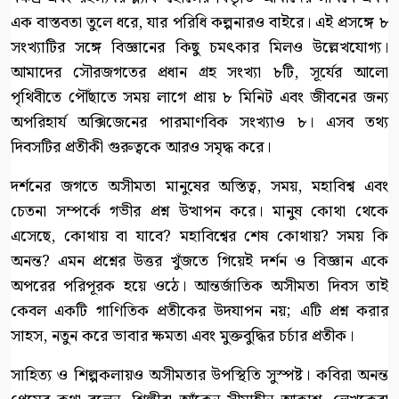
এক বাস্তবতা তুলে ধরে, যার পরিধি কল্পনারও বাইরে। এই প্রসঙ্গে ৮
সংখ্যাটির সঙ্গে বিজ্ঞানের কিছু চমৎকার মিলও উল্লেখযোগ্য।
আমাদের সৌরজগতের প্রধান গ্রহ সংখ্যা ৮টি, সূর্যের আলো
পৃথিবীতে পৌঁছাতে সময় লাগে প্রায় ৮ মিনিট এবং জীবনের জন্য
অপরিহার্য অক্সিজেনের পারমাণবিক সংখ্যাও ৮। এসব তথ্য
দিবসটির প্রতীকী গুরুত্বকে আরও সমৃদ্ধ করে।
দর্শনের জগতে অসীমতা মানুষের অস্তিত্ব, সময়, মহাবিশ্ব এবং
চেতনা সম্পর্কে গভীর প্রশ্ন উত্থাপন করে। মানুষ কোথা থেকে
এসেছে, কোথায় বা যাবে? মহাবিশ্বের শেষ কোথায়? সময় কি
অনন্ত? এমন প্রশ্নের উত্তর খুঁজতে গিয়েই দর্শন ও বিজ্ঞান একে
অপরের পরিপূরক হয়ে ওঠে। আন্তর্জাতিক অসীমতা দিবস তাই
কেবল একটি গাণিতিক প্রতীকের উদযাপন নয়; এটি প্রশ্ন করার
সাহস, নতুন করে ভাবার ক্ষমতা এবং মুক্তবুদ্ধির চর্চার প্রতীক।
সাহিত্য ও শিল্পকলায়ও অসীমতার উপস্থিতি সুস্পষ্ট। কবিরা অনন্ত