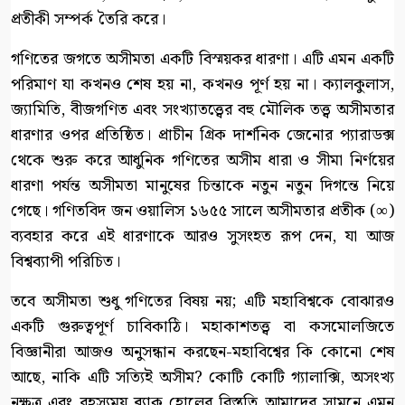
প্রতীকী সম্পর্ক তৈরি করে।
গণিতের জগতে অসীমতা একটি বিস্ময়কর ধারণা। এটি এমন একটি
পরিমাণ যা কখনও শেষ হয় না, কখনও পূর্ণ হয় না। ক্যালকুলাস,
জ্যামিতি, বীজগণিত এবং সংখ্যাতত্ত্বের বহু মৌলিক তত্ত্ব অসীমতার
ধারণার ওপর প্রতিষ্ঠিত। প্রাচীন গ্রিক দার্শনিক জেনোর প্যারাডক্স
থেকে শুরু করে আধুনিক গণিতের অসীম ধারা ও সীমা নির্ণয়ের
ধারণা পর্যন্ত অসীমতা মানুষের চিন্তাকে নতুন নতুন দিগন্তে নিয়ে
গেছে। গণিতবিদ জন ওয়ালিস ১৬৫৫ সালে অসীমতার প্রতীক (∞)
ব্যবহার করে এই ধারণাকে আরও সুসংহত রূপ দেন, যা আজ
বিশ্বব্যাপী পরিচিত।
তবে অসীমতা শুধু গণিতের বিষয় নয়; এটি মহাবিশ্বকে বোঝারও
একটি গুরুত্বপূর্ণ চাবিকাঠি। মহাকাশতত্ত্ব বা কসমোলজিতে
বিজ্ঞানীরা আজও অনুসন্ধান করছেন-মহাবিশ্বের কি কোনো শেষ
আছে, নাকি এটি সত্যিই অসীম? কোটি কোটি গ্যালাক্সি, অসংখ্য
নক্ষত্র এবং রহস্যময় ব্ল্যাক হোলের বিস্তৃতি আমাদের সামনে এমন