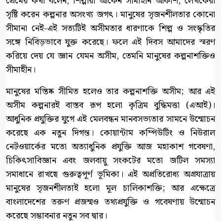
প্রেমের কথা বলেন, শিল্পীরা আঁকেন সীমাহীন আকাশ, লেখকেরা
সৃষ্টি করেন কল্পনার অসংখ্য জগৎ। মানুষের সৃজনশীলতার কোনো
সীমানা নেই-এই সত্যটিই অসীমতার ধারণাকে শিল্প ও সংস্কৃতির
সঙ্গে নিবিড়ভাবে যুক্ত করেছে। ফলে এই দিবস আমাদের স্মরণ
করিয়ে দেয় যে জ্ঞান যেমন অসীম, তেমনি মানুষের কল্পনাশক্তিও
সীমাহীন।
মানুষের মস্তিষ্ক সীমিত হলেও তার কল্পনাশক্তি অসীম; আর এই
অসীম কল্পনারই বাস্তব রূপ হলো কৃত্রিম বুদ্ধিমত্তা (এআই)।
আধুনিক প্রযুক্তির যুগে এই মেলবন্ধন মানবসভ্যতার সামনে উন্মোচন
করেছে এক নতুন দিগন্ত। কোয়ান্টাম কম্পিউটিং ও নিউরাল
নেটওয়ার্কের মতো অত্যাধুনিক প্রযুক্তি আজ মহাকাশ গবেষণা,
চিকিৎসাবিজ্ঞান এবং জলবায়ু সংকটের মতো জটিল সমস্যা
সমাধানে রাখছে গুরুত্বপূর্ণ ভূমিকা। এই অপ্রতিরোধ্য অগ্রযাত্রায়
মানুষের সৃজনশীলতাই হলো মূল চালিকাশক্তি; আর এক্ষেত্রে
বাংলাদেশের তরুণ প্রজন্মও তথ্যপ্রযুক্তি ও গবেষণায় উন্মোচন
করেছে সম্ভাবনার নতুন সব দ্বার।