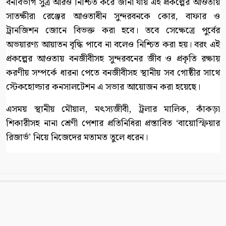
বনবিভাগ সুত্র আরও নিশ্চিত করে জানা যায় এই প্রকল্পের আওতায়
সাতক্ষীরা রেঞ্জের আওতাধীন সুন্দরবনকে কোর, বাফার ও
ট্রানজিশন জোনে বিভক্ত করা হবে। তবে সেক্ষেত্রে পুর্বের
অভয়ারণ্য আয়াতন বৃদ্ধি পাবে না বলেও নিশ্চিত করা হয়। বরং এই
প্রকল্পের আওতায় বনজীবীসহ সুন্দরবনের জীব ও প্রকৃতি রক্ষায়
করণীয় সম্পর্কে ধারনা পেতে বনজীবীসহ স্থানীয় সব গোষ্ঠীর সাথে
স্টেকহোল্ডার কনসালটেশন এ সভার আয়োজন করা হয়েছে।
এসময় স্থানীয় মৌয়াল, মৎস্যজীবী, ট্রলার মালিক, কাঁকড়া
শিকারীসহ নানা শ্রেণী পেশার প্রতিনিধিরা প্রস্তাবিত ‘বায়োস্ফিয়ার
রিজার্ভ’ নিয়ে নিজেদের মতামত তুলে ধরেন।