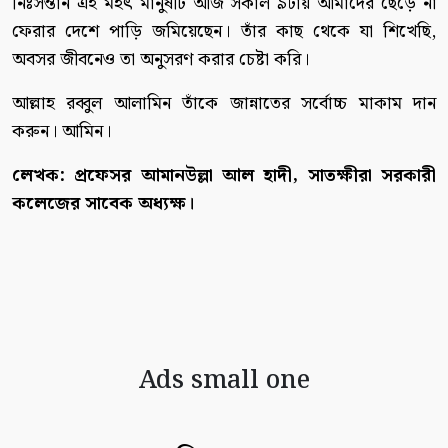
নিঃসন্তান এই মহৎ মানুষটি আজ সকাল ৯টায় আমাদের ছেড়ে না
ফেরার দেশে পাড়ি জমিয়েছেন। তাঁর কাছ থেকে যা শিখেছি,
অবসর জীবনেও তা অনুসরণ করার চেষ্টা করি।
আল্লাহ রব্বুল আলামিন তাঁকে জান্নাতের সর্বোচ্চ মাকাম দান
করুন। আমিন।
লেখক: প্রফেসর আমানউল্লা আল হাদী, সাতক্ষীরা সরকারী
কলেজের সাবেক অধ্যক্ষ।
Ads small one