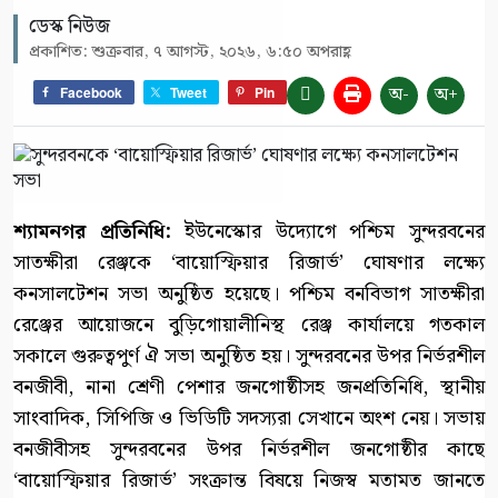
ডেস্ক নিউজ
প্রকাশিত: শুক্রবার, ৭ আগস্ট, ২০২৬, ৬:৫০ অপরাহ্ণ
অ-
অ+
Facebook
Tweet
Pin
শ্যামনগর প্রতিনিধি:
ইউনেস্কোর উদ্যোগে পশ্চিম সুন্দরবনের
সাতক্ষীরা রেঞ্জকে ‘বায়োস্ফিয়ার রিজার্ভ’ ঘোষণার লক্ষ্যে
কনসালটেশন সভা অনুষ্ঠিত হয়েছে। পশ্চিম বনবিভাগ সাতক্ষীরা
রেঞ্জের আয়োজনে বুড়িগোয়ালীনিস্থ রেঞ্জ কার্যালয়ে গতকাল
সকালে গুরুত্বপুর্ণ ঐ সভা অনুষ্ঠিত হয়। সুন্দরবনের উপর নির্ভরশীল
বনজীবী, নানা শ্রেণী পেশার জনগোষ্ঠীসহ জনপ্রতিনিধি, স্থানীয়
সাংবাদিক, সিপিজি ও ভিডিটি সদস্যরা সেখানে অংশ নেয়। সভায়
বনজীবীসহ সুন্দরবনের উপর নির্ভরশীল জনগোষ্ঠীর কাছে
‘বায়োস্ফিয়ার রিজার্ভ’ সংক্রান্ত বিষয়ে নিজস্ব মতামত জানতে