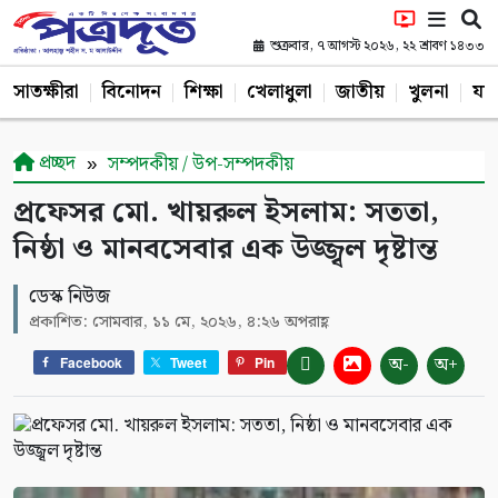
শুক্রবার, ৭ আগস্ট ২০২৬, ২২ শ্রাবণ ১৪৩৩
সাতক্ষীরা
বিনোদন
শিক্ষা
খেলাধুলা
জাতীয়
খুলনা
যশ
প্রচ্ছদ
সম্পদকীয় / উপ-সম্পদকীয়
প্রফেসর মো. খায়রুল ইসলাম: সততা,
নিষ্ঠা ও মানবসেবার এক উজ্জ্বল দৃষ্টান্ত
ডেস্ক নিউজ
প্রকাশিত: সোমবার, ১১ মে, ২০২৬, ৪:২৬ অপরাহ্ণ
অ-
অ+
Facebook
Tweet
Pin