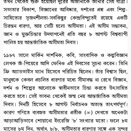
তখন থেকেই শুরু হয়েছিল দূরের অজানাকে জানার সেই যাত্রা।
সভ্যতার বিকাশ, বিজ্ঞানের আবিষ্কার, দর্শনের প্রশ্ন এবং শিল্প-
সাহিত্যের সৃজনশীলতা-সবকিছুর কেন্দ্রবিন্দুতেই রয়েছে একটি
চিরন্তন ধারণা, আর সেটি হলো অসীমতা। এই অসীম সম্ভাবনা,
জ্ঞান ও মুক্তচিন্তার উদযাপনেই প্রতি বছর ৮ আগস্ট বিশ্বব্যাপী
পালিত হয় আন্তর্জাতিক অসীমতা দিবস।
১৯৮৭ সালে মার্কিন দার্শনিক, কবি, সাংবাদিক ও কল্পবিজ্ঞান
লেখক জঁ-পিয়েরে আদি ফেনিও এই দিবসের সূচনা করেন। তিনি
ফ্রি অ্যাডভাইস ম্যান হিসেবে পরিচিত ছিলেন। তাঁর বিশ্বাস ছিল,
মানুষকে কেবল প্রচলিত ধারণার মধ্যে সীমাবদ্ধ না রেখে বিজ্ঞান,
দর্শন ও শিল্পের আলোকে স্বাধীনভাবে চিন্তা করতে উৎসাহিত
করতে হবে। সেই ভাবনা থেকেই জন্ম নেয় আন্তর্জাতিক অসীমতা
দিবস। দিনটি হিসেবে ৮ আগস্ট নির্বাচনও অত্যন্ত তাৎপর্যপূর্ণ।
কারণ গণিতে ব্যবহৃত অসীমতার প্রতীক (∞) দেখতে অনেকটা
আড়াআড়িভাবে শোয়ানো ইংরেজি ‘৮’ সংখ্যার মতো। ফলে ৮ম
মাসের ৮ম দিন, অর্থাৎ ৮/৮, অসীমতার ধারণার সঙ্গে এক সুন্দর