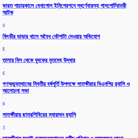
ভারত পাচারকালে বেনাপোল ইমিগ্রেশনে স্বর্ণেবারসহ পাসপোর্টযাত্রী
আটক
৩
ফিংড়ীর ডাড়ার খালে অবৈধ নেটপাটা দেওয়ার অভিযোগ
৪
তালায় বিল থেকে যুবকের মৃতদেহ উদ্ধার
৫
গণঅভ্যুত্থানের দ্বিতীয় বর্ষপূর্তি উপলক্ষে সাতক্ষীরায় বিএনপির র‌্যালি ও
আলোচনা সভা
৬
সাতক্ষীরায় ছাত্রশিবিরের ম্যারাথন র‌্যালি
৭