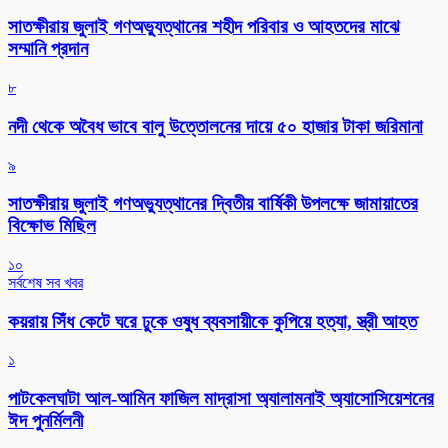
সাতক্ষীরায় জুলাই গণঅভ্যুত্থানের শহীদ পরিবার ও আহতদের মাঝে
সম্মানি প্রদান
৮
নদী থেকে অবৈধ ভাবে বালু উত্তোলনের দায়ে ৫০ হাজার টাকা জরিমানা
৯
সাতক্ষীরায় জুলাই গণঅভ্যুত্থানের দ্বিতীয় বার্ষিকী উপলক্ষে জামায়াতের
বিক্ষোভ মিছিল
১০
সর্বশেষ সব খবর
কয়রায় সিঁধ কেটে ঘরে ঢুকে ওষুধ ব্যবসায়ীকে কুপিয়ে হত্যা, স্ত্রী আহত
১
পাটকেলঘাটা আল-আমিন ফাজিল মাদ্রাসা অ্যালামনাই অ্যাসোসিয়েশনের
ঈদ পুনর্মিলনী