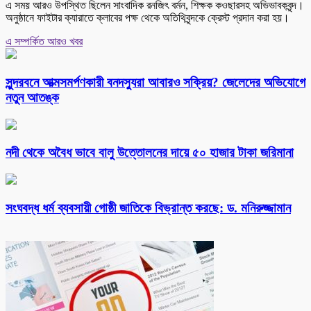
এ সময় আরও উপস্থিত ছিলেন সাংবাদিক রনজিৎ বর্মন, শিক্ষক কওছারসহ অভিভাবকবৃন্দ।
অনুষ্ঠানে ফাইটার ক্যারাতে ক্লাবের পক্ষ থেকে অতিথিবৃন্দকে ক্রেস্ট প্রদান করা হয়।
এ সম্পর্কিত আরও খবর
সুন্দরবনে আত্মসমর্পণকারী বনদস্যুরা আবারও সক্রিয়? জেলেদের অভিযোগে
নতুন আতঙ্ক
নদী থেকে অবৈধ ভাবে বালু উত্তোলনের দায়ে ৫০ হাজার টাকা জরিমানা
সংঘবদ্ধ ধর্ম ব্যবসায়ী গোষ্ঠী জাতিকে বিভ্রান্ত করছে: ড. মনিরুজ্জামান