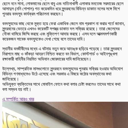
ছেলে ননে সানা, লোকমানের ছেলে বাবু এবং দাতিনাখালী এলাকার মনতেজ সরদারের ছেলে
আসাদুল (ননি গোপাল) গত কয়েকদিন ধরে সুন্দরবনের বিভিন্ন ডাকাত দলের সঙ্গে মিশে
পুনরায় বনদস্যু কার্যক্রম পরিচালনা করছেন।
বনদস্যুদের কাছ থেকে মুক্ত হয়ে ফেরা একাধিক জেলে নাম প্রকাশ না করার শর্তে জানান,
সুন্দরবনের ভেতরে এখনও কয়েকটি সশস্ত্র ডাকাত দল সক্রিয় রয়েছে। তারা জেলেদের
নৌকা থামিয়ে জিম্মি করছে এবং মুক্তিপণ আদায় করছে। এসব দলে আত্মসমর্পণকারী
কয়েকজন সাবেক বনদস্যুকেও দেখা গেছে বলে তাদের দাবি।
স্থানীয় বনজীবীদের মধ্যে এ ঘটনায় নতুন করে আতঙ্ক ছড়িয়ে পড়েছে। তারা সুন্দরবনে
নিরাপদে মাছ ও কাঁকড়া আহরণ নিশ্চিত করতে বন বিভাগ, কোস্টগার্ড ও আইনশৃঙ্খলা
রক্ষাকারী বাহিনীর নিয়মিত অভিযান জোরদারের দাবি জানিয়েছেন।
উল্লেখ্য, সাম্প্রতিক মাসগুলোতে সুন্দরবনে বনদস্যুদের পুনরায় সক্রিয় হওয়ার অভিযোগ
বিভিন্ন গণমাধ্যমেও উঠে এসেছে এবং সরকার এ বিষয়ে কঠোর অবস্থানের কথা
জানিয়েছে।
অভিযুক্ত ব্যক্তিদের সাথে মোবাইল ফোনে কথা বলার চেষ্টা করলেও তাদের সাথে কথা
বলা সম্ভব হয় নাই।
এ সম্পর্কিত আরও খবর