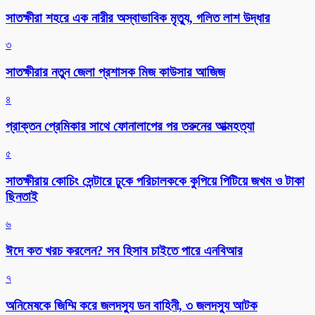
সাতক্ষীরা শহরে এক নারীর অস্বাভাবিক মৃত্যু, গলিত লাশ উদ্ধার
৩
সাতক্ষীরার নতুন জেলা প্রশাসক মিজ কাউসার আজিজ
৪
প্রাক্তন প্রেমিকার সাথে ফোনালাপের পর তরুনের আত্মহত্যা
৫
সাতক্ষীরায় কোচিং সেন্টারে ঢুকে পরিচালককে কুপিয়ে পিটিয়ে জখম ও টাকা
ছিনতাই
৬
ঈদে কত খরচ করলেন? সব হিসাব চাইতে পারে এনবিআর
৭
অনিমেষকে জিম্মি করে জলদস্যু ডন বাহিনী, ৩ জলদস্যু আটক