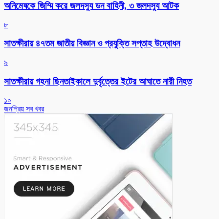
অনিমেষকে জিম্মি করে জলদস্যু ডন বাহিনী, ৩ জলদস্যু আটক
৮
সাতক্ষীরায় ৪৭তম জাতীয় বিজ্ঞান ও প্রযুক্তি সপ্তাহ উদ্বোধন
৯
সাতক্ষীরায় গহনা ছিনতাইকালে দুর্বৃত্তের ইটের আঘাতে নারী নিহত
১০
জনপ্রিয় সব খবর