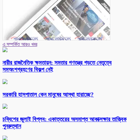
এ সম্পর্কিত আরও খবর
নারীর রাজনৈতিক ক্ষমতায়ন: সমতার গণতন্ত্র গড়তে নেতৃত্বে
সমঅংশগ্রহণের বিকল্প নেই
সরকারি হাসপাতাল কেন মানুষের আস্থা হারাচ্ছে?
চব্বিশের জুলাই বিপ্লব: একাত্তরের অসমাপ্ত আকাক্সক্ষার তাত্ত্বিক
পুনরুত্থান