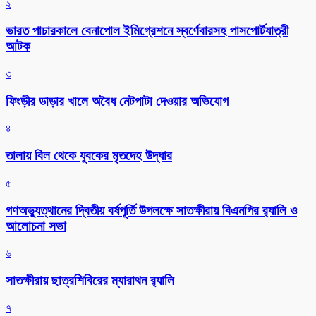
২
ভারত পাচারকালে বেনাপোল ইমিগ্রেশনে স্বর্ণেবারসহ পাসপোর্টযাত্রী
আটক
৩
ফিংড়ীর ডাড়ার খালে অবৈধ নেটপাটা দেওয়ার অভিযোগ
৪
তালায় বিল থেকে যুবকের মৃতদেহ উদ্ধার
৫
গণঅভ্যুত্থানের দ্বিতীয় বর্ষপূর্তি উপলক্ষে সাতক্ষীরায় বিএনপির র‌্যালি ও
আলোচনা সভা
৬
সাতক্ষীরায় ছাত্রশিবিরের ম্যারাথন র‌্যালি
৭