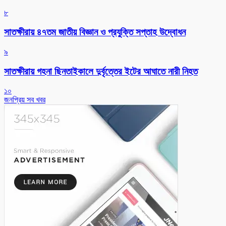
৮
সাতক্ষীরায় ৪৭তম জাতীয় বিজ্ঞান ও প্রযুক্তি সপ্তাহ উদ্বোধন
৯
সাতক্ষীরায় গহনা ছিনতাইকালে দুর্বৃত্তের ইটের আঘাতে নারী নিহত
১০
জনপ্রিয় সব খবর