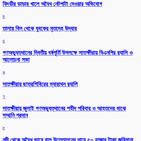
ফিংড়ীর ডাড়ার খালে অবৈধ নেটপাটা দেওয়ার অভিযোগ
৪
তালায় বিল থেকে যুবকের মৃতদেহ উদ্ধার
৫
গণঅভ্যুত্থানের দ্বিতীয় বর্ষপূর্তি উপলক্ষে সাতক্ষীরায় বিএনপির র‌্যালি ও
আলোচনা সভা
৬
সাতক্ষীরায় ছাত্রশিবিরের ম্যারাথন র‌্যালি
৭
সাতক্ষীরায় জুলাই গণঅভ্যুত্থানের শহীদ পরিবার ও আহতদের মাঝে
সম্মানি প্রদান
৮
নদী থেকে অবৈধ ভাবে বালু উত্তোলনের দায়ে ৫০ হাজার টাকা জরিমানা