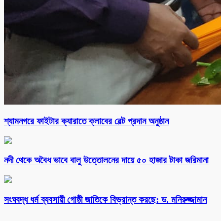
শ্যামনগরে ফাইটার ক্যারাতে ক্লাবের বেল্ট প্রদান অনুষ্ঠান
নদী থেকে অবৈধ ভাবে বালু উত্তোলনের দায়ে ৫০ হাজার টাকা জরিমানা
সংঘবদ্ধ ধর্ম ব্যবসায়ী গোষ্ঠী জাতিকে বিভ্রান্ত করছে: ড. মনিরুজ্জামান