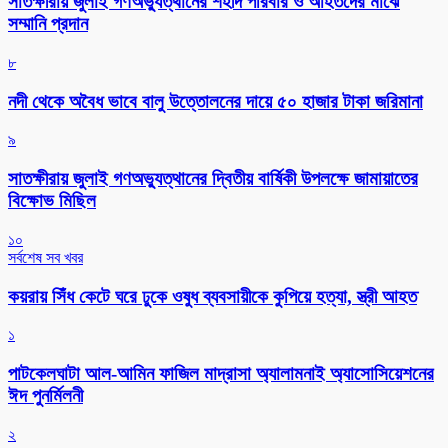
সাতক্ষীরায় জুলাই গণঅভ্যুত্থানের শহীদ পরিবার ও আহতদের মাঝে
সম্মানি প্রদান
৮
নদী থেকে অবৈধ ভাবে বালু উত্তোলনের দায়ে ৫০ হাজার টাকা জরিমানা
৯
সাতক্ষীরায় জুলাই গণঅভ্যুত্থানের দ্বিতীয় বার্ষিকী উপলক্ষে জামায়াতের
বিক্ষোভ মিছিল
১০
সর্বশেষ সব খবর
কয়রায় সিঁধ কেটে ঘরে ঢুকে ওষুধ ব্যবসায়ীকে কুপিয়ে হত্যা, স্ত্রী আহত
১
পাটকেলঘাটা আল-আমিন ফাজিল মাদ্রাসা অ্যালামনাই অ্যাসোসিয়েশনের
ঈদ পুনর্মিলনী
২