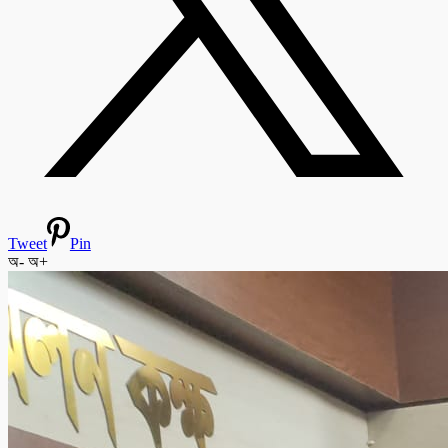
Tweet
Pin
অ-
অ+