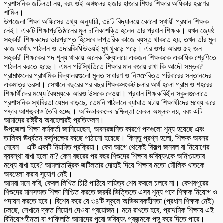
প্রশাসনিক জটিলতা নয়, বরং ওই অঞ্চলের হাজার হাজার শিশুর শিক্ষার অধিকার হরণের
শামিল।
উপজেলা শিক্ষা অফিসের তথ্য অনুযায়ী, ৩৪টি বিদ্যালয়ে কোনো স্থায়ী প্রধান শিক্ষক
নেই। একটি শিক্ষাপ্রতিষ্ঠানের মূল চালিকাশক্তি হলেন তার প্রধান শিক্ষক। যখন জ্যেষ্ঠ
সহকারী শিক্ষকদের ভারপ্রাপ্ত হিসেবে দাপ্তরিক কাজে ব্যস্ত থাকতে হয়, তখন তাঁর মূল
কাজ অর্থাৎ পাঠদান ও তদারকিÑউভয়ই মুখ থুবড়ে পড়ে। এর ওপর আরও ৫২ জন
সহকারী শিক্ষকের পদ শূন্য থাকায় অনেক বিদ্যালয়ে একজন শিক্ষককে একাধিক শ্রেণিতে
পাঠদান করতে হচ্ছে। এমন পরিস্থিতিতে শিক্ষার মান বজায় রাখা কি আদৌ সম্ভব?
গ্রামাঞ্চলের প্রাথমিক বিদ্যালয়গুলো মূলত সাধারণ ও নি¤œবিত্ত পরিবারের সন্তানদের
একমাত্র ভরসা। সেখানে বছরের পর বছর শিক্ষকসংকট চলার অর্থ হলো গ্রাম ও শহরের
শিক্ষার্থীদের মধ্যে বৈষম্যকে আরও উসকে দেওয়া। প্রধান শিক্ষকবিহীন স্কুলগুলোতে
প্রশাসনিক স্থবিরতা যেমন বাড়ছে, তেমনি পাঠদানে ব্যাঘাত ঘটায় শিক্ষার্থীদের মধ্যে ঝরে
পড়ার আশঙ্কাও তৈরি হচ্ছে। অভিভাবকদের দুশ্চিন্তা কেবল অমূলক নয়, বরং এটি
আমাদের রাষ্ট্রীয় অবহেলারই প্রতিফলন।
উপজেলা শিক্ষা কর্মকর্তা জানিয়েছেন, অবসরজনিত কারণে পদগুলো শূন্য হয়েছে এবং
তালিকা ঊর্ধ্বতন কর্তৃপক্ষের কাছে পাঠানো হয়েছে। কিন্তু প্রশ্ন হলো, শিক্ষক অবসর
নেবেন—এটি একটি নিয়মিত প্রক্রিয়া। কেন আগে থেকেই বিকল্প জনবল বা নিয়োগের
ব্যবস্থা রাখা হলো না? কেন বছরের পর বছর শিশুদের শিক্ষার ভবিষ্যৎকে অনিশ্চয়তার
মধ্যে রাখা হবে? আমলাতান্ত্রিক জটিলতার দোহাই দিয়ে শিক্ষার মতো মৌলিক খাতকে
অবহেলা করার সুযোগ নেই।
আমরা মনে করি, কেবল লিখিত চিঠি পাঠিয়ে দায়িত্ব শেষ করলে চলবে না। কেশবপুরের
শিশুদের মানসম্মত শিক্ষা নিশ্চিত করতে জরুরি ভিত্তিতে এসব শূন্য পদে শিক্ষক নিয়োগ ও
পদায়ন করতে হবে। বিশেষ করে যে ৩৪টি স্কুলে অভিভাবকহীনতা (প্রধান শিক্ষক নেই)
চলছে, সেখানে দ্রুত নিয়োগ দেওয়া প্রয়োজন। মনে রাখতে হবে, প্রাথমিক শিক্ষায় এই
বিনিয়োগহীনতা বা গাফিলতি আমাদের পুরো ভবিষ্যৎ প্রজন্মকে পঙ্গু করে দিতে পারে।