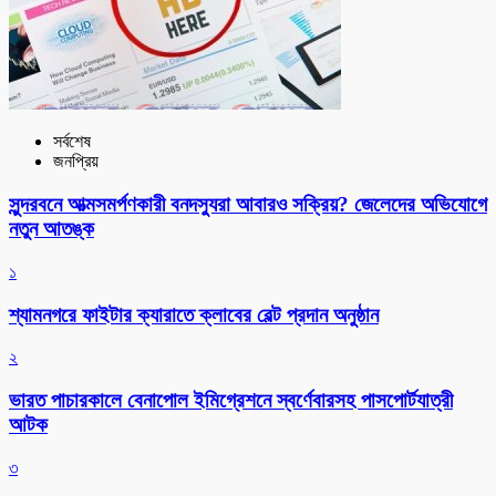
সর্বশেষ
জনপ্রিয়
সুন্দরবনে আত্মসমর্পণকারী বনদস্যুরা আবারও সক্রিয়? জেলেদের অভিযোগে
নতুন আতঙ্ক
১
শ্যামনগরে ফাইটার ক্যারাতে ক্লাবের বেল্ট প্রদান অনুষ্ঠান
২
ভারত পাচারকালে বেনাপোল ইমিগ্রেশনে স্বর্ণেবারসহ পাসপোর্টযাত্রী
আটক
৩