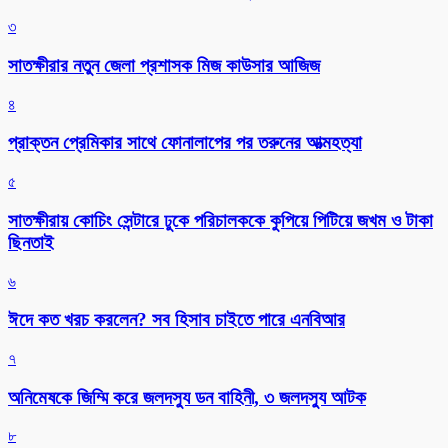
৩
সাতক্ষীরার নতুন জেলা প্রশাসক মিজ কাউসার আজিজ
৪
প্রাক্তন প্রেমিকার সাথে ফোনালাপের পর তরুনের আত্মহত্যা
৫
সাতক্ষীরায় কোচিং সেন্টারে ঢুকে পরিচালককে কুপিয়ে পিটিয়ে জখম ও টাকা
ছিনতাই
৬
ঈদে কত খরচ করলেন? সব হিসাব চাইতে পারে এনবিআর
৭
অনিমেষকে জিম্মি করে জলদস্যু ডন বাহিনী, ৩ জলদস্যু আটক
৮