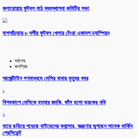
কলারোয়ায় ফুটবল মাঠ ব্যবস্থাপনা কমিটির সভা
বাগআঁচড়ায় ৮ দলীয় ফুটবল খেলায় টেংরা একাদশ চ্যাম্পিয়ন
সর্বশেষ
জনপ্রিয়
আর্জেন্টাইন গণমাধ্যমে মেসির বাবার মৃত্যুর খবর
১
বিশ্বকাপে মেসিকে হত্যার হুমকি, ফাঁস হলো ভয়ংকর নথি
২
হাড়ে ছড়িয়ে পড়েছে বাইডেনের ক্যান্সার, যন্ত্রণায় ভুগছেন সাবেক মার্কিন
প্রেসিডেন্ট