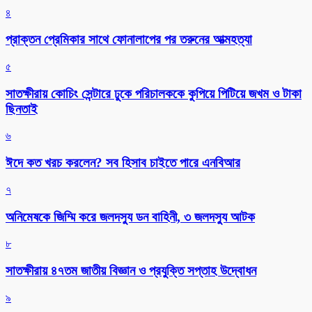
৪
প্রাক্তন প্রেমিকার সাথে ফোনালাপের পর তরুনের আত্মহত্যা
৫
সাতক্ষীরায় কোচিং সেন্টারে ঢুকে পরিচালককে কুপিয়ে পিটিয়ে জখম ও টাকা
ছিনতাই
৬
ঈদে কত খরচ করলেন? সব হিসাব চাইতে পারে এনবিআর
৭
অনিমেষকে জিম্মি করে জলদস্যু ডন বাহিনী, ৩ জলদস্যু আটক
৮
সাতক্ষীরায় ৪৭তম জাতীয় বিজ্ঞান ও প্রযুক্তি সপ্তাহ উদ্বোধন
৯