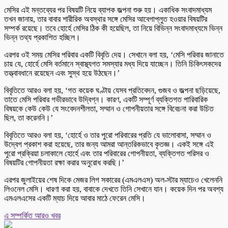
মেসির এই মন্তব্যের পর বিষয়টি নিয়ে ব্যাপক জল্পনা শুরু হয়। একাধিক সংবাদমাধ্যম
তখন জানায়, তার বাবার শারীরিক অবস্থার সঙ্গে মেসির আবেগাপ্লুত হওয়ার বিষয়টির
সম্পর্ক রয়েছে। তবে হোর্হে মেসির ঠিক কী হয়েছিল, তা নিয়ে বিভিন্ন সংবাদমাধ্যমে ভিন্ন
ভিন্ন তথ্য প্রকাশিত হচ্ছিল।
এরপর ওই সময় মেসির পরিবার একটি বিবৃতি দেয়। সেখানে বলা হয়, ‘মেসি পরিবার জানাতে
চায় যে, হোর্হে মেসি বর্তমানে স্বাস্থ্যগত সমস্যার মধ্য দিয়ে যাচ্ছেন। তিনি চিকিৎসকদের
তত্ত্বাবধানে রয়েছেন এবং সুস্থ হয়ে উঠছেন।’
বিবৃতিতে আরও বলা হয়, ‘গত কয়েক ঘণ্টায় যেসব প্রতিবেদন, গুজব ও জল্পনা ছড়িয়েছে,
তাতে মেসি পরিবার গভীরভাবে উদ্বিগ্ন। কারণ, একটি সম্পূর্ণ ব্যক্তিগত পারিবারিক
বিষয়কে কেউ কেউ যে সংবেদনশীলতা, সম্মান ও গোপনীয়তার সঙ্গে বিবেচনা করা উচিত
ছিল, তা করেননি।’
বিবৃতিতে আরও বলা হয়, ‘হোর্হে ও তার পুরো পরিবারের প্রতি যে ভালোবাসা, সম্মান ও
উদ্বেগ প্রকাশ করা হয়েছে, তার জন্য আমরা আন্তরিকভাবে কৃতজ্ঞ। একই সঙ্গে এই
পুরো প্রক্রিয়া চলাকালে হোর্হে এবং তার পরিবারের গোপনীয়তা, ব্যক্তিগত পরিসর ও
বিষয়টির গোপনীয়তা রক্ষা করার অনুরোধ করছি।’
এরপর জুলাইয়ের শেষ দিকে মেজর লিগ সকারের (এমএলএস) অল-স্টার ম্যাচেও খেলেননি
লিওনেল মেসি। ধারণা করা হয়, বাবাকে দেখতে তিনি সেখানে যান। কয়েক দিন পর অবশ্য
এমএলএসের একটি ম্যাচ দিয়ে আবার মাঠে ফেরেন মেসি।
এ সম্পর্কিত আরও খবর