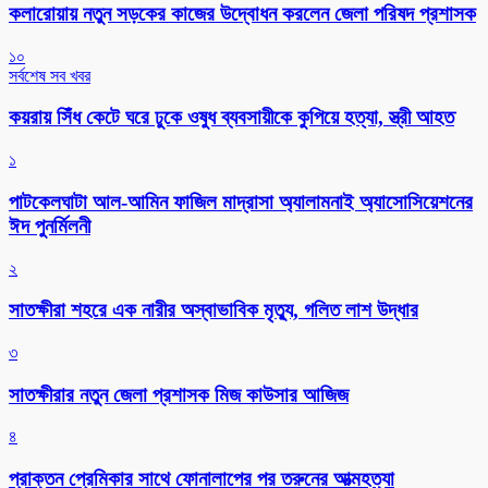
কলারোয়ায় নতুন সড়কের কাজের উদ্বোধন করলেন জেলা পরিষদ প্রশাসক
১০
সর্বশেষ সব খবর
কয়রায় সিঁধ কেটে ঘরে ঢুকে ওষুধ ব্যবসায়ীকে কুপিয়ে হত্যা, স্ত্রী আহত
১
পাটকেলঘাটা আল-আমিন ফাজিল মাদ্রাসা অ্যালামনাই অ্যাসোসিয়েশনের
ঈদ পুনর্মিলনী
২
সাতক্ষীরা শহরে এক নারীর অস্বাভাবিক মৃত্যু, গলিত লাশ উদ্ধার
৩
সাতক্ষীরার নতুন জেলা প্রশাসক মিজ কাউসার আজিজ
৪
প্রাক্তন প্রেমিকার সাথে ফোনালাপের পর তরুনের আত্মহত্যা