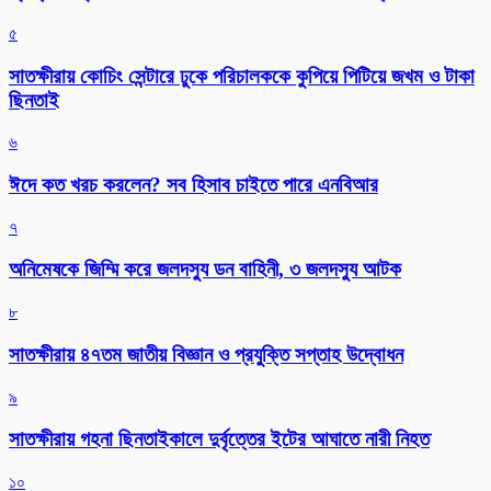
৫
সাতক্ষীরায় কোচিং সেন্টারে ঢুকে পরিচালককে কুপিয়ে পিটিয়ে জখম ও টাকা
ছিনতাই
৬
ঈদে কত খরচ করলেন? সব হিসাব চাইতে পারে এনবিআর
৭
অনিমেষকে জিম্মি করে জলদস্যু ডন বাহিনী, ৩ জলদস্যু আটক
৮
সাতক্ষীরায় ৪৭তম জাতীয় বিজ্ঞান ও প্রযুক্তি সপ্তাহ উদ্বোধন
৯
সাতক্ষীরায় গহনা ছিনতাইকালে দুর্বৃত্তের ইটের আঘাতে নারী নিহত
১০