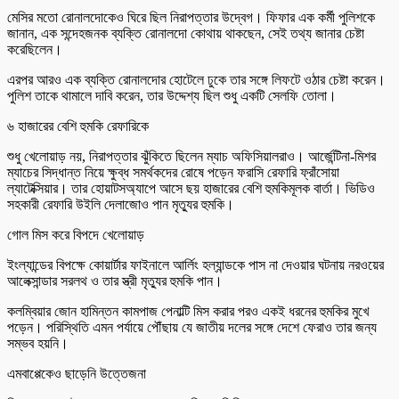
মেসির মতো রোনালদোকেও ঘিরে ছিল নিরাপত্তার উদ্বেগ। ফিফার এক কর্মী পুলিশকে
জানান, এক সন্দেহজনক ব্যক্তি রোনালদো কোথায় থাকছেন, সেই তথ্য জানার চেষ্টা
করেছিলেন।
এরপর আরও এক ব্যক্তি রোনালদোর হোটেলে ঢুকে তার সঙ্গে লিফটে ওঠার চেষ্টা করেন।
পুলিশ তাকে থামালে দাবি করেন, তার উদ্দেশ্য ছিল শুধু একটি সেলফি তোলা।
৬ হাজারের বেশি হুমকি রেফারিকে
শুধু খেলোয়াড় নয়, নিরাপত্তার ঝুঁকিতে ছিলেন ম্যাচ অফিসিয়ালরাও। আর্জেন্টিনা-মিশর
ম্যাচের সিদ্ধান্ত নিয়ে ক্ষুব্ধ সমর্থকদের রোষে পড়েন ফরাসি রেফারি ফ্রাঁসোয়া
ল্যাটেক্সিয়ার। তার হোয়াটসঅ্যাপে আসে ছয় হাজারের বেশি হুমকিমূলক বার্তা। ভিডিও
সহকারী রেফারি উইলি দেলাজোও পান মৃত্যুর হুমকি।
গোল মিস করে বিপদে খেলোয়াড়
ইংল্যান্ডের বিপক্ষে কোয়ার্টার ফাইনালে আর্লিং হল্যান্ডকে পাস না দেওয়ার ঘটনায় নরওয়ের
আলেক্সান্ডার সরলথ ও তার স্ত্রী মৃত্যুর হুমকি পান।
কলম্বিয়ার জোন হামিন্তন কামপাজ পেনাল্টি মিস করার পরও একই ধরনের হুমকির মুখে
পড়েন। পরিস্থিতি এমন পর্যায়ে পৌঁছায় যে জাতীয় দলের সঙ্গে দেশে ফেরাও তার জন্য
সম্ভব হয়নি।
এমবাপ্পেকেও ছাড়েনি উত্তেজনা