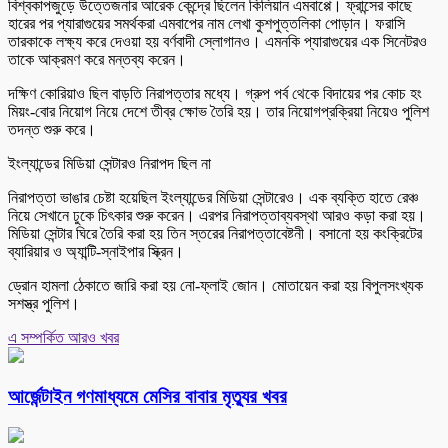
বিশ্বকাপজুড়ে উত্তেজনার আরেক কেন্দ্রে ছিলেন কিলিয়ান এমবাপ্পে। ফ্রান্সের কাছে
হারের পর প্যারাগুয়ের সমর্থকরা এমবাপের নাম লেখা কুশপুত্তলিকা পোড়ান। ফরাসি
তারকাকে লক্ষ্য করে দেওয়া হয় বর্ণবাদী স্লোগানও। এমনকি প্যারাগুয়ের এক সিনেটরও
তাকে আক্রমণ করে মন্তব্য করেন।
দক্ষিণ কোরিয়াও ছিল বাড়তি নিরাপত্তার মধ্যে। গ্রুপ পর্ব থেকে বিদায়ের পর কোচ হং
মিয়ং-বোর নিয়োগ নিয়ে দেশে তীব্র ক্ষোভ তৈরি হয়। তার নিয়োগপ্রক্রিয়া নিয়েও পুলিশ
তদন্ত শুরু করে।
ইংল্যান্ডের মিডিয়া সেন্টারও নিরাপদ ছিল না
নিরাপত্তা ভাঙার চেষ্টা হয়েছিল ইংল্যান্ডের মিডিয়া সেন্টারেও। এক ব্যক্তি হাতে রেঞ্চ
নিয়ে সেখানে ঢুকে চিৎকার শুরু করেন। এরপর নিরাপত্তাব্যবস্থা আরও কড়া করা হয়।
মিডিয়া সেন্টার ঘিরে তৈরি করা হয় তিন স্তরের নিরাপত্তাবেষ্টনী। বসানো হয় কংক্রিটের
ব্যারিয়ার ও অ্যান্টি-স্নাইপার স্ক্রিন।
ড্রোন হামলা ঠেকাতে জারি করা হয় নো-ফ্লাই জোন। মোতায়েন করা হয় বিপুলসংখ্যক
সশস্ত্র পুলিশ।
এ সম্পর্কিত আরও খবর
আর্জেন্টাইন গণমাধ্যমে মেসির বাবার মৃত্যুর খবর