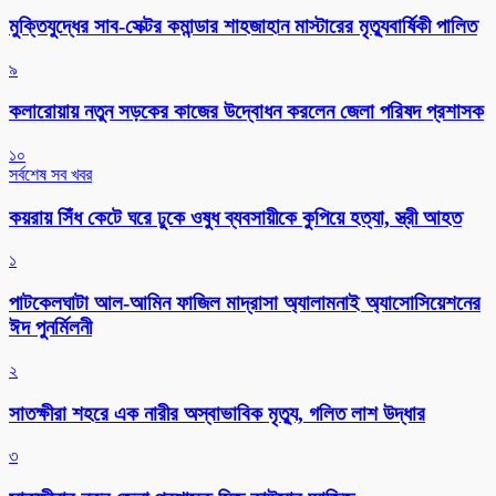
মুক্তিযুদ্ধের সাব-সেক্টর কমান্ডার শাহজাহান মাস্টারের মৃত্যুবার্ষিকী পালিত
৯
কলারোয়ায় নতুন সড়কের কাজের উদ্বোধন করলেন জেলা পরিষদ প্রশাসক
১০
সর্বশেষ সব খবর
কয়রায় সিঁধ কেটে ঘরে ঢুকে ওষুধ ব্যবসায়ীকে কুপিয়ে হত্যা, স্ত্রী আহত
১
পাটকেলঘাটা আল-আমিন ফাজিল মাদ্রাসা অ্যালামনাই অ্যাসোসিয়েশনের
ঈদ পুনর্মিলনী
২
সাতক্ষীরা শহরে এক নারীর অস্বাভাবিক মৃত্যু, গলিত লাশ উদ্ধার
৩