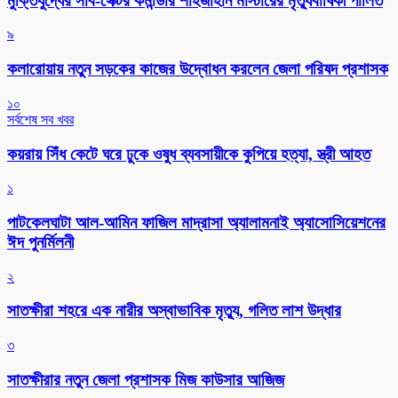
মুক্তিযুদ্ধের সাব-সেক্টর কমান্ডার শাহজাহান মাস্টারের মৃত্যুবার্ষিকী পালিত
৯
কলারোয়ায় নতুন সড়কের কাজের উদ্বোধন করলেন জেলা পরিষদ প্রশাসক
১০
সর্বশেষ সব খবর
কয়রায় সিঁধ কেটে ঘরে ঢুকে ওষুধ ব্যবসায়ীকে কুপিয়ে হত্যা, স্ত্রী আহত
১
পাটকেলঘাটা আল-আমিন ফাজিল মাদ্রাসা অ্যালামনাই অ্যাসোসিয়েশনের
ঈদ পুনর্মিলনী
২
সাতক্ষীরা শহরে এক নারীর অস্বাভাবিক মৃত্যু, গলিত লাশ উদ্ধার
৩
সাতক্ষীরার নতুন জেলা প্রশাসক মিজ কাউসার আজিজ