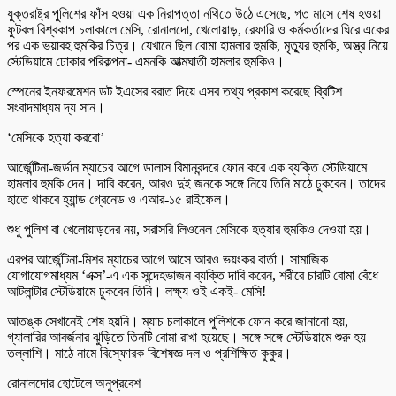
যুক্তরাষ্ট্র পুলিশের ফাঁস হওয়া এক নিরাপত্তা নথিতে উঠে এসেছে, গত মাসে শেষ হওয়া
ফুটবল বিশ্বকাপ চলাকালে মেসি, রোনালদো, খেলোয়াড়, রেফারি ও কর্মকর্তাদের ঘিরে একের
পর এক ভয়াবহ হুমকির চিত্র। যেখানে ছিল বোমা হামলার হুমকি, মৃত্যুর হুমকি, অস্ত্র নিয়ে
স্টেডিয়ামে ঢোকার পরিকল্পনা- এমনকি আত্মঘাতী হামলার হুমকিও।
স্পেনের ইনফরমেশন ডট ইএসের বরাত দিয়ে এসব তথ্য প্রকাশ করেছে ব্রিটিশ
সংবাদমাধ্যম দ্য সান।
‘মেসিকে হত্যা করবো’
আর্জেন্টিনা-জর্ডান ম্যাচের আগে ডালাস বিমানবন্দরে ফোন করে এক ব্যক্তি স্টেডিয়ামে
হামলার হুমকি দেন। দাবি করেন, আরও দুই জনকে সঙ্গে নিয়ে তিনি মাঠে ঢুকবেন। তাদের
হাতে থাকবে হ্যান্ড গ্রেনেড ও এআর-১৫ রাইফেল।
শুধু পুলিশ বা খেলোয়াড়দের নয়, সরাসরি লিওনেল মেসিকে হত্যার হুমকিও দেওয়া হয়।
এরপর আর্জেন্টিনা-মিশর ম্যাচের আগে আসে আরও ভয়ংকর বার্তা। সামাজিক
যোগাযোগমাধ্যম ‘এক্স’-এ এক সন্দেহভাজন ব্যক্তি দাবি করেন, শরীরে চারটি বোমা বেঁধে
আটলান্টার স্টেডিয়ামে ঢুকবেন তিনি। লক্ষ্য ওই একই- মেসি!
আতঙ্ক সেখানেই শেষ হয়নি। ম্যাচ চলাকালে পুলিশকে ফোন করে জানানো হয়,
গ্যালারির আবর্জনার ঝুড়িতে তিনটি বোমা রাখা হয়েছে। সঙ্গে সঙ্গে স্টেডিয়ামে শুরু হয়
তল্লাশি। মাঠে নামে বিস্ফোরক বিশেষজ্ঞ দল ও প্রশিক্ষিত কুকুর।
রোনালদোর হোটেলে অনুপ্রবেশ