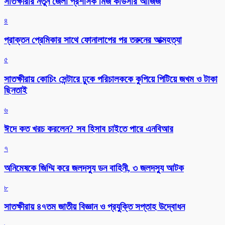
সাতক্ষীরার নতুন জেলা প্রশাসক মিজ কাউসার আজিজ
৪
প্রাক্তন প্রেমিকার সাথে ফোনালাপের পর তরুনের আত্মহত্যা
৫
সাতক্ষীরায় কোচিং সেন্টারে ঢুকে পরিচালককে কুপিয়ে পিটিয়ে জখম ও টাকা
ছিনতাই
৬
ঈদে কত খরচ করলেন? সব হিসাব চাইতে পারে এনবিআর
৭
অনিমেষকে জিম্মি করে জলদস্যু ডন বাহিনী, ৩ জলদস্যু আটক
৮
সাতক্ষীরায় ৪৭তম জাতীয় বিজ্ঞান ও প্রযুক্তি সপ্তাহ উদ্বোধন