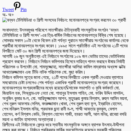
Tweet
Pin
অ-
অ+
সংবাদদাতা: উৎসবমুখর পরিবেশে সাতক্ষীরার ঐতিহ্যবাহী সাংস্কৃতিক সংগঠন ‘বন্ধন
টেলিমিডিয়া ও শিল্পী সংসদ’-এর ত্রি-বার্ষিক নির্বাচনের মনোনয়নপত্র বিক্রি শেষ হয়েছে।
সোমবার সকাল ১০টা থেকে বিকেল ৪টা পর্যন্ত পুরাতন সাতক্ষীরায় সংগঠনের কার্যালয় থেকে
প্রার্থীরা মনোনয়নপত্র সংগ্রহ করেন। ১৯৯৫ সালে প্রতিষ্ঠিত এই সংগঠনের ২১টি পদের
বিপরীতে মোট ৩০ জন শিল্পী মনোনয়নপত্র জমা দিয়েছেন।
আগামী ২৬ জুন অনুষ্ঠিতব্য এই নির্বাচনে সংগঠনের ১০৯ জন ভোটার তাদের ভোটাধিকার
প্রয়োগ করবেন। নির্বাচনে নির্বাচন কমিশনার হিসেবে দায়িত্ব পালন করছেন ঊষার নির্বাহী
পরিচালক ও উপদেষ্টা মো. শামসুজ্জোহা, সাতক্ষীরা আলিয়া কামিল মাদ্রাসার অধ্যক্ষ ডক্টর
আখতারুজ্জামান এবং টিভি নাটক পরিচালক মো. মুছা করিম।
নির্বাচন কমিশন সূত্রে জানা গেছে, ২১টি পদের বিপরীতে একক প্রার্থী দেওয়ার ব্যাপারে
সমঝোতার চেষ্টা চললেও শেষ পর্যন্ত একাধিক প্রার্থী মনোনয়নপত্র সংগ্রহ করেছেন।
মনোনয়নপত্র সংগ্রহকারীদের মধ্যে রয়েছেনÑসাবেক সভাপতি ও কৃষি কর্মকর্তা মো.
জিয়াউল হক, সিঅ্যান্ডএফ নেতা মো. শাহানুর ইসলাম শাহিন, মো. ফরিদ উদ্দিন মাসউদ,
অনুজিৎ কুমার ম-ল, মো. আরিফুজ্জামান আপন, মৃত্যুঞ্জয় কুমার বিশ্বাস, রুহুল আমিন ময়না,
শেখ নূরুল আফসার সেলিম, বদরুজ্জামান খোকা, শেখ নূরুল হুদা ফুল, ইব্রাহিম হোসেন,
শেখ মনিরুল ইসলাম মনির, প্রভাষক ছন্দা রানী ম-ল, শাম্মী আক্তার কুমকুম, বেলাল
হোসেন, কর্ণ বিশ্বাস কেডি, বিল্লাল হোসেন গাজী, হযরত আলী, আল মনির, রাবেয়া বসরি
ময়না ও জাহিদ হাসানসহ অন্যান্যরা।
শিল্পীদের এই নির্বাচনকে কেন্দ্র করে স্থানীয় সাংস্কৃতিক অঙ্গনে ব্যাপক উৎসাহ-উদ্দীপনা
লক্ষ্য করা যাচ্ছে। নির্বাচন প্রক্রিয়ার সার্বিক সহযোগিতায় রয়েছেন সহকারী পরিচালক