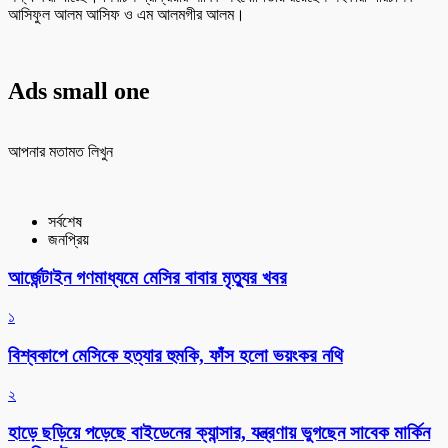
আসিফুল আলম আসিফ ও এম আলমগীর আলম।
Ads small one
আপনার মতামত লিখুন
সর্বশেষ
জনপ্রিয়
আর্জেন্টাইন গণমাধ্যমে মেসির বাবার মৃত্যুর খবর
১
বিশ্বকাপে মেসিকে হত্যার হুমকি, ফাঁস হলো ভয়ংকর নথি
২
হাড়ে ছড়িয়ে পড়েছে বাইডেনের ক্যান্সার, যন্ত্রণায় ভুগছেন সাবেক মার্কিন