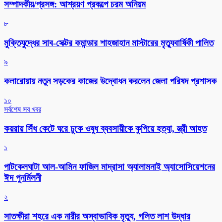
সম্পাদকীয়/প্রসঙ্গ: আশ্রয়ণ প্রকল্পে চরম অনিয়ম
৮
মুক্তিযুদ্ধের সাব-সেক্টর কমান্ডার শাহজাহান মাস্টারের মৃত্যুবার্ষিকী পালিত
৯
কলারোয়ায় নতুন সড়কের কাজের উদ্বোধন করলেন জেলা পরিষদ প্রশাসক
১০
সর্বশেষ সব খবর
কয়রায় সিঁধ কেটে ঘরে ঢুকে ওষুধ ব্যবসায়ীকে কুপিয়ে হত্যা, স্ত্রী আহত
১
পাটকেলঘাটা আল-আমিন ফাজিল মাদ্রাসা অ্যালামনাই অ্যাসোসিয়েশনের
ঈদ পুনর্মিলনী
২
সাতক্ষীরা শহরে এক নারীর অস্বাভাবিক মৃত্যু, গলিত লাশ উদ্ধার