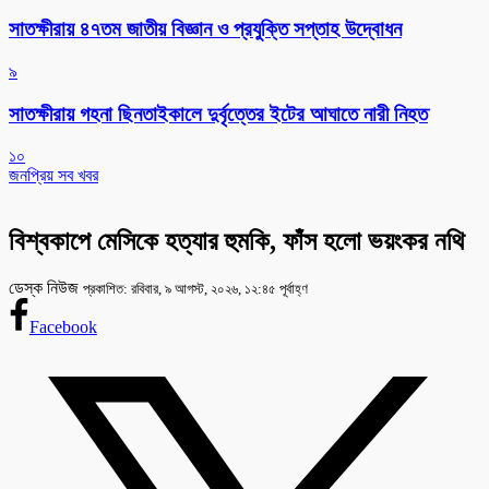
সাতক্ষীরায় ৪৭তম জাতীয় বিজ্ঞান ও প্রযুক্তি সপ্তাহ উদ্বোধন
৯
সাতক্ষীরায় গহনা ছিনতাইকালে দুর্বৃত্তের ইটের আঘাতে নারী নিহত
১০
জনপ্রিয় সব খবর
বিশ্বকাপে মেসিকে হত্যার হুমকি, ফাঁস হলো ভয়ংকর নথি
ডেস্ক নিউজ
প্রকাশিত: রবিবার, ৯ আগস্ট, ২০২৬, ১২:৪৫ পূর্বাহ্ণ
Facebook