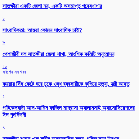
সাতক্ষীরা একটি জেলা নয়, একটি অসমাপ্ত গবেষণাগার
৮
সাংবাদিকতা: আমরা কোমন সাংবাদিক চাই?
৯
পেশাজীবী দল সাতক্ষীরা জেলা শাখা, আংশিক কমিটি অনুমোদন
১০
সর্বশেষ সব খবর
কয়রায় সিঁধ কেটে ঘরে ঢুকে ওষুধ ব্যবসায়ীকে কুপিয়ে হত্যা, স্ত্রী আহত
১
পাটকেলঘাটা আল-আমিন ফাজিল মাদ্রাসা অ্যালামনাই অ্যাসোসিয়েশনের
ঈদ পুনর্মিলনী
২
সাতক্ষীরা শহরে এক নারীর অস্বাভাবিক মৃত্যু, গলিত লাশ উদ্ধার