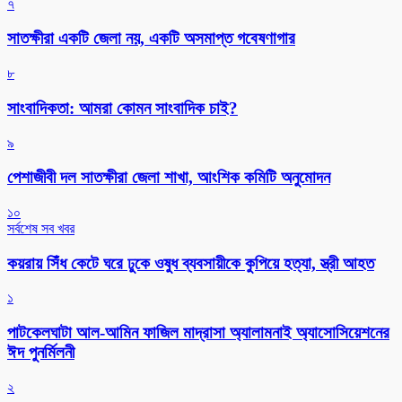
৭
সাতক্ষীরা একটি জেলা নয়, একটি অসমাপ্ত গবেষণাগার
৮
সাংবাদিকতা: আমরা কোমন সাংবাদিক চাই?
৯
পেশাজীবী দল সাতক্ষীরা জেলা শাখা, আংশিক কমিটি অনুমোদন
১০
সর্বশেষ সব খবর
কয়রায় সিঁধ কেটে ঘরে ঢুকে ওষুধ ব্যবসায়ীকে কুপিয়ে হত্যা, স্ত্রী আহত
১
পাটকেলঘাটা আল-আমিন ফাজিল মাদ্রাসা অ্যালামনাই অ্যাসোসিয়েশনের
ঈদ পুনর্মিলনী
২