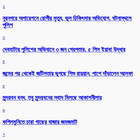
২
নুরনগরে অপারেশনে রোগীর মৃত্যু, ভুল চিকিৎসার অভিযোগ, ঘটনাস্থলে
পুলিশ
৩
দেবহাটায় পুলিশের অভিযানে ৩ জন গ্রেপ্তার, ৫ পিস ইয়াবা উদ্ধার
৪
জন্মের পর থেকেই জটিলতায় ভুগছে শিশু রায়য়ান, পাশে দাঁড়ালেন আলফা
৫
সুন্দরবন বন্ধ, তবু সুন্দরবনের স্বাদ মিলছে আকাশনীলায়
৬
কপিলমুনিতে চারা গাছের বাজার জমজমাট
৭