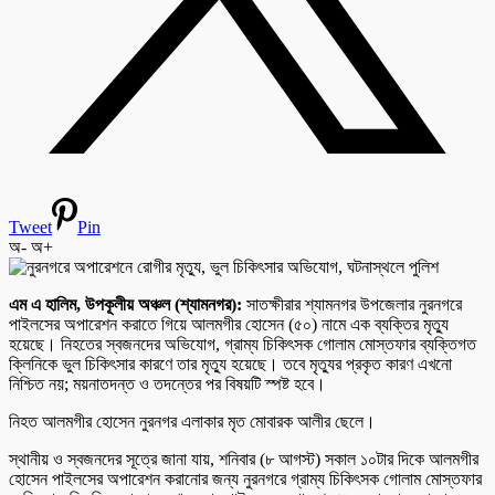
Tweet
Pin
অ-
অ+
এম এ হালিম, উপকূলীয় অঞ্চল (শ্যামনগর):
সাতক্ষীরার শ্যামনগর উপজেলার নুরনগরে
পাইলসের অপারেশন করাতে গিয়ে আলমগীর হোসেন (৫০) নামে এক ব্যক্তির মৃত্যু
হয়েছে। নিহতের স্বজনদের অভিযোগ, গ্রাম্য চিকিৎসক গোলাম মোস্তফার ব্যক্তিগত
ক্লিনিকে ভুল চিকিৎসার কারণে তার মৃত্যু হয়েছে। তবে মৃত্যুর প্রকৃত কারণ এখনো
নিশ্চিত নয়; ময়নাতদন্ত ও তদন্তের পর বিষয়টি স্পষ্ট হবে।
নিহত আলমগীর হোসেন নুরনগর এলাকার মৃত মোবারক আলীর ছেলে।
স্থানীয় ও স্বজনদের সূত্রে জানা যায়, শনিবার (৮ আগস্ট) সকাল ১০টার দিকে আলমগীর
হোসেন পাইলসের অপারেশন করানোর জন্য নুরনগরে গ্রাম্য চিকিৎসক গোলাম মোস্তফার