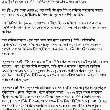
৩.৬ ট্রিলিয়ন ডলারের বেশি। মার্কিন বার্তাসংস্থা এপি এ খবর জানিয়েছে।
আগামী ১ সেপ্টেম্বর থেকে ৬৫ বছর বয়সী টিম কুক সিইওর দায়িত্ব হস্তান্তর করবেন
অ্যাপলের হার্ডওয়্যার ইঞ্জিনিয়ারিং বিভাগের প্রধান জন টার্নাসের হাতে।
এক বিবৃতিতে টিম কুক বলেন, অ্যাপলের সিইও হিসেবে দায়িত্ব পালন করা এবং এমন
একটি অসাধারণ প্রতিষ্ঠানকে নেতৃত্ব দেওয়ার সুযোগ পাওয়া আমার জীবনের সবচেয়ে বড়
প্রাপ্তি।
তবে দায়িত্ব ছাড়লেও কুক অ্যাপলের সঙ্গে যুক্ত থাকছেন। তিনি প্রতিষ্ঠানটির
এক্সিকিউটিভ চেয়ারম্যান হিসেবে দায়িত্ব পালন করবেন। এর আগে আমাজনের জেফ
বেজোস এবং নেটফ্লিক্সের রিড হেস্টিংসও একই ধরনের প্রক্রিয়ায় দায়িত্ব হস্তান্তর
করেছিলেন।
অ্যাপলের পরবর্তী সিইও ৫০ বছর বয়সী জন টার্নাস গত ২৫ বছর ধরে এই প্রতিষ্ঠানের সঙ্গে
রয়েছেন। গত পাঁচ বছর তিনি আইফোন, আইপ্যাড ও ম্যাকের প্রকৌশল কার্যক্রম
তত্ত্বাবধান করেছেন, যা তাকে কুকের উত্তরসূরি হওয়ার লড়াইয়ে প্রধান প্রার্থী করে
তুলেছিল। এক বিবৃতিতে তিনি বলেন, অ্যাপলের লক্ষ্য এগিয়ে নেওয়ার এই সুযোগ পেয়ে
আমি গভীরভাবে কৃতজ্ঞ।
অ্যাপলের এই শীর্ষ নেতৃত্ব পরিবর্তন এমন এক সময়ে ঘটছে যখন প্রযুক্তি বিশ্বে কৃত্রিম
বুদ্ধিমত্তা (এআই) নিয়ে বড় ধরনের পরিবর্তন চলছে। ২০০৭ সালে প্রথম আইফোন
উন্মোচনের পর শিল্পখাতে বর্তমানে এআই-এর প্রভাবে সবচেয়ে বেশি পরিবর্তন লক্ষ করা
যাচ্ছে। তবে প্রতিষ্ঠানটি এআই ক্ষেত্রে শুরুর দিকে কিছুটা পিছিয়ে পড়ে। প্রায় দুই বছর
আগে ঘোষিত নতুন ফিচার বাস্তবায়নে বিলম্বের পর চলতি বছর আইফোনের ভার্চুয়াল
অ্যাসিস্ট্যান্ট সিরি-কে আরও কার্যকর করতে গুগলের সহায়তা নিতে হয়েছে অ্যাপলকে।