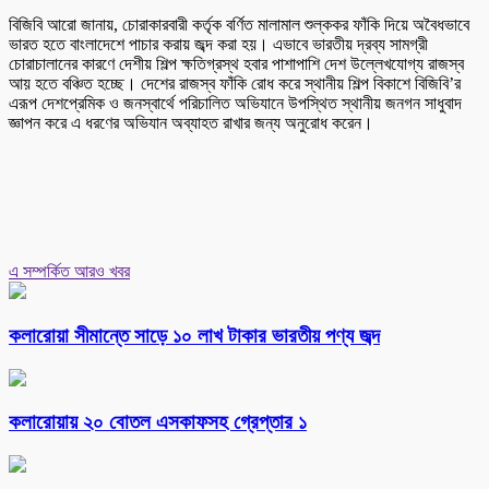
বিজিবি আরো জানায়, চোরাকারবারী কর্তৃক বর্ণিত মালামাল শুল্ককর ফাঁকি দিয়ে অবৈধভাবে
ভারত হতে বাংলাদেশে পাচার করায় জব্দ করা হয়। এভাবে ভারতীয় দ্রব্য সামগ্রী
চোরাচালানের কারণে দেশীয় শিল্প ক্ষতিগ্রস্থ হবার পাশাপাশি দেশ উল্লেখযোগ্য রাজস্ব
আয় হতে বঞ্চিত হচ্ছে। দেশের রাজস্ব ফাঁকি রোধ করে স্থানীয় শিল্প বিকাশে বিজিবি’র
এরূপ দেশপ্রেমিক ও জনস্বার্থে পরিচালিত অভিযানে উপস্থিত স্থানীয় জনগন সাধুবাদ
জ্ঞাপন করে এ ধরণের অভিযান অব্যাহত রাখার জন্য অনুরোধ করেন।
এ সম্পর্কিত আরও খবর
কলারোয়া সীমান্তে সাড়ে ১০ লাখ টাকার ভারতীয় পণ্য জব্দ
কলারোয়ায় ২০ বোতল এসকাফসহ গ্রেপ্তার ১