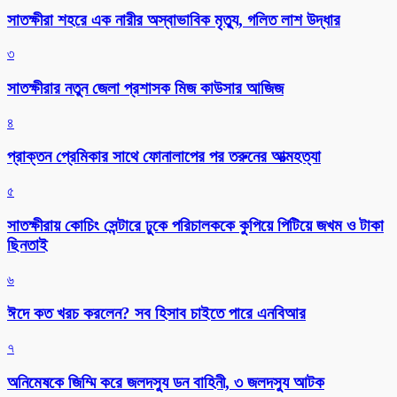
সাতক্ষীরা শহরে এক নারীর অস্বাভাবিক মৃত্যু, গলিত লাশ উদ্ধার
৩
সাতক্ষীরার নতুন জেলা প্রশাসক মিজ কাউসার আজিজ
৪
প্রাক্তন প্রেমিকার সাথে ফোনালাপের পর তরুনের আত্মহত্যা
৫
সাতক্ষীরায় কোচিং সেন্টারে ঢুকে পরিচালককে কুপিয়ে পিটিয়ে জখম ও টাকা
ছিনতাই
৬
ঈদে কত খরচ করলেন? সব হিসাব চাইতে পারে এনবিআর
৭
অনিমেষকে জিম্মি করে জলদস্যু ডন বাহিনী, ৩ জলদস্যু আটক