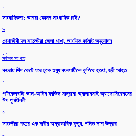
৮
সাংবাদিকতা: আমরা কোমন সাংবাদিক চাই?
৯
পেশাজীবী দল সাতক্ষীরা জেলা শাখা, আংশিক কমিটি অনুমোদন
১০
সর্বশেষ সব খবর
কয়রায় সিঁধ কেটে ঘরে ঢুকে ওষুধ ব্যবসায়ীকে কুপিয়ে হত্যা, স্ত্রী আহত
১
পাটকেলঘাটা আল-আমিন ফাজিল মাদ্রাসা অ্যালামনাই অ্যাসোসিয়েশনের
ঈদ পুনর্মিলনী
২
সাতক্ষীরা শহরে এক নারীর অস্বাভাবিক মৃত্যু, গলিত লাশ উদ্ধার
৩