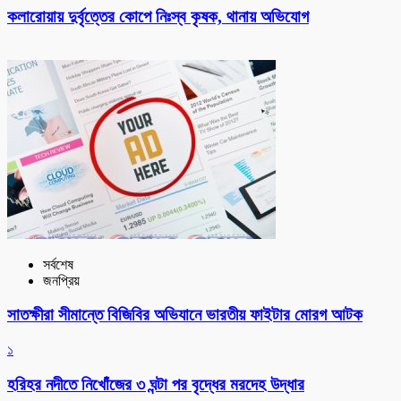
কলারোয়ায় দুর্বৃত্তের কোপে নিঃস্ব কৃষক, থানায় অভিযোগ
সর্বশেষ
জনপ্রিয়
সাতক্ষীরা সীমান্তে বিজিবির অভিযানে ভারতীয় ফাইটার মোরগ আটক
১
হরিহর নদীতে নিখোঁজের ৩ ঘন্টা পর বৃদ্ধের মরদেহ উদ্ধার