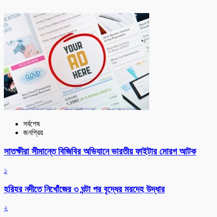
সর্বশেষ
জনপ্রিয়
সাতক্ষীরা সীমান্তে বিজিবির অভিযানে ভারতীয় ফাইটার মোরগ আটক
১
হরিহর নদীতে নিখোঁজের ৩ ঘন্টা পর বৃদ্ধের মরদেহ উদ্ধার
২