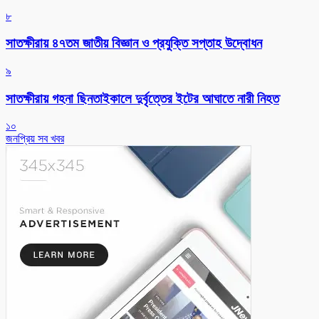
৮
সাতক্ষীরায় ৪৭তম জাতীয় বিজ্ঞান ও প্রযুক্তি সপ্তাহ উদ্বোধন
৯
সাতক্ষীরায় গহনা ছিনতাইকালে দুর্বৃত্তের ইটের আঘাতে নারী নিহত
১০
জনপ্রিয় সব খবর