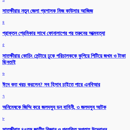
সাতক্ষীরার নতুন জেলা প্রশাসক মিজ কাউসার আজিজ
৪
প্রাক্তন প্রেমিকার সাথে ফোনালাপের পর তরুনের আত্মহত্যা
৫
সাতক্ষীরায় কোচিং সেন্টারে ঢুকে পরিচালককে কুপিয়ে পিটিয়ে জখম ও টাকা
ছিনতাই
৬
ঈদে কত খরচ করলেন? সব হিসাব চাইতে পারে এনবিআর
৭
অনিমেষকে জিম্মি করে জলদস্যু ডন বাহিনী, ৩ জলদস্যু আটক
৮
সাতক্ষীরায় ৪৭তম জাতীয় বিজ্ঞান ও প্রযুক্তি সপ্তাহ উদ্বোধন