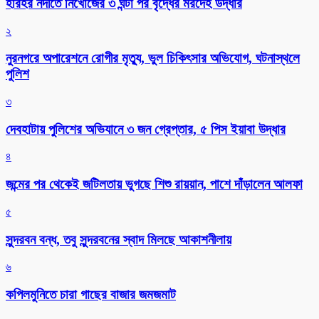
হরিহর নদীতে নিখোঁজের ৩ ঘন্টা পর বৃদ্ধের মরদেহ উদ্ধার
২
নুরনগরে অপারেশনে রোগীর মৃত্যু, ভুল চিকিৎসার অভিযোগ, ঘটনাস্থলে
পুলিশ
৩
দেবহাটায় পুলিশের অভিযানে ৩ জন গ্রেপ্তার, ৫ পিস ইয়াবা উদ্ধার
৪
জন্মের পর থেকেই জটিলতায় ভুগছে শিশু রায়য়ান, পাশে দাঁড়ালেন আলফা
৫
সুন্দরবন বন্ধ, তবু সুন্দরবনের স্বাদ মিলছে আকাশনীলায়
৬
কপিলমুনিতে চারা গাছের বাজার জমজমাট