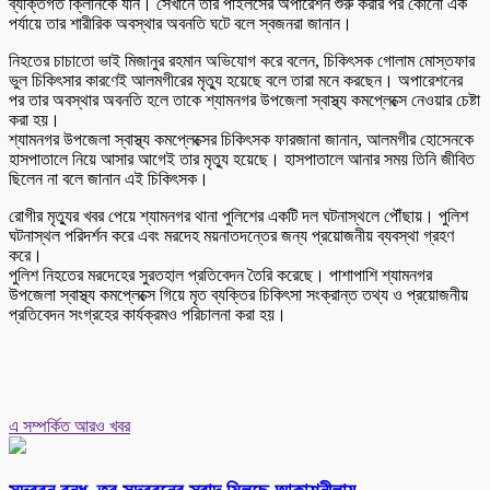
ব্যক্তিগত ক্লিনিকে যান। সেখানে তার পাইলসের অপারেশন শুরু করার পর কোনো এক
পর্যায়ে তার শারীরিক অবস্থার অবনতি ঘটে বলে স্বজনরা জানান।
নিহতের চাচাতো ভাই মিজানুর রহমান অভিযোগ করে বলেন, চিকিৎসক গোলাম মোস্তফার
ভুল চিকিৎসার কারণেই আলমগীরের মৃত্যু হয়েছে বলে তারা মনে করছেন। অপারেশনের
পর তার অবস্থার অবনতি হলে তাকে শ্যামনগর উপজেলা স্বাস্থ্য কমপ্লেক্সে নেওয়ার চেষ্টা
করা হয়।
শ্যামনগর উপজেলা স্বাস্থ্য কমপ্লেক্সের চিকিৎসক ফারজানা জানান, আলমগীর হোসেনকে
হাসপাতালে নিয়ে আসার আগেই তার মৃত্যু হয়েছে। হাসপাতালে আনার সময় তিনি জীবিত
ছিলেন না বলে জানান এই চিকিৎসক।
রোগীর মৃত্যুর খবর পেয়ে শ্যামনগর থানা পুলিশের একটি দল ঘটনাস্থলে পৌঁছায়। পুলিশ
ঘটনাস্থল পরিদর্শন করে এবং মরদেহ ময়নাতদন্তের জন্য প্রয়োজনীয় ব্যবস্থা গ্রহণ
করে।
পুলিশ নিহতের মরদেহের সুরতহাল প্রতিবেদন তৈরি করেছে। পাশাপাশি শ্যামনগর
উপজেলা স্বাস্থ্য কমপ্লেক্সে গিয়ে মৃত ব্যক্তির চিকিৎসা সংক্রান্ত তথ্য ও প্রয়োজনীয়
প্রতিবেদন সংগ্রহের কার্যক্রমও পরিচালনা করা হয়।
এ সম্পর্কিত আরও খবর