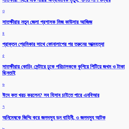
৩
সাতক্ষীরার নতুন জেলা প্রশাসক মিজ কাউসার আজিজ
৪
প্রাক্তন প্রেমিকার সাথে ফোনালাপের পর তরুনের আত্মহত্যা
৫
সাতক্ষীরায় কোচিং সেন্টারে ঢুকে পরিচালককে কুপিয়ে পিটিয়ে জখম ও টাকা
ছিনতাই
৬
ঈদে কত খরচ করলেন? সব হিসাব চাইতে পারে এনবিআর
৭
অনিমেষকে জিম্মি করে জলদস্যু ডন বাহিনী, ৩ জলদস্যু আটক
৮