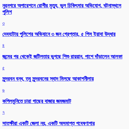
নুরনগরে অপারেশনে রোগীর মৃত্যু, ভুল চিকিৎসার অভিযোগ, ঘটনাস্থলে
পুলিশ
৩
দেবহাটায় পুলিশের অভিযানে ৩ জন গ্রেপ্তার, ৫ পিস ইয়াবা উদ্ধার
৪
জন্মের পর থেকেই জটিলতায় ভুগছে শিশু রায়য়ান, পাশে দাঁড়ালেন আলফা
৫
সুন্দরবন বন্ধ, তবু সুন্দরবনের স্বাদ মিলছে আকাশনীলায়
৬
কপিলমুনিতে চারা গাছের বাজার জমজমাট
৭
সাতক্ষীরা একটি জেলা নয়, একটি অসমাপ্ত গবেষণাগার