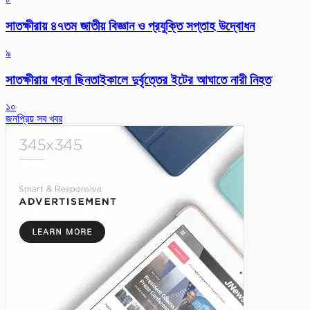
সাতক্ষীরায় ৪৭তম জাতীয় বিজ্ঞান ও প্রযুক্তি সপ্তাহ উদ্বোধন
৯
সাতক্ষীরায় গহনা ছিনতাইকালে দুর্বৃত্তের ইটের আঘাতে নারী নিহত
১০
জনপ্রিয় সব খবর