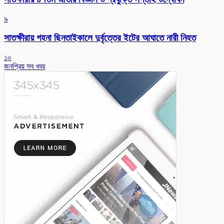
৯
সাতক্ষীরায় গহনা ছিনতাইকালে দুর্বৃত্তের ইটের আঘাতে নারী নিহত
১০
জনপ্রিয় সব খবর