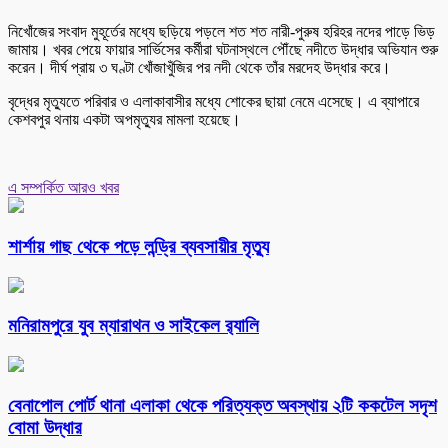
নিখোঁজের সংবাদ মুহূর্তের মধ্যে ছড়িয়ে পড়লে শত শত নারী-পুরুষ হরিহর নদের পাড়ে ভিড়
জামায়। খবর পেয়ে ফায়ার সার্ভিসের কর্মীরা ঘটনাস্থলে পৌঁছে নদীতে উদ্ধার অভিযান শুরু
করেন। দীর্ঘ প্রায় ৩ ঘণ্টা খোঁজাখুঁজির পর নদী থেকে তাঁর মরদেহ উদ্ধার করে।
বৃদ্ধের মৃত্যুতে পরিবার ও এলাকাবাসীর মধ্যে শোকের ছায়া নেমে এসেছে। এ ব্যাপারে
কেশবপুর থনায় একটা অপমৃত্যুর মামলা হয়েছে।
এ সম্পর্কিত আরও খবর
শার্শায় গাছ থেকে পড়ে লন্ড্রি ব্যবসায়ীর মৃত্যু
মনিরামপুরে যুব ম্যারাথন ও সাইকেল র‌্যালি
বেনাপোল পোর্ট থানা এলাকা থেকে পরিত্যক্ত অবস্থায় ২টি ককটেল সদৃশ
বোমা উদ্ধার