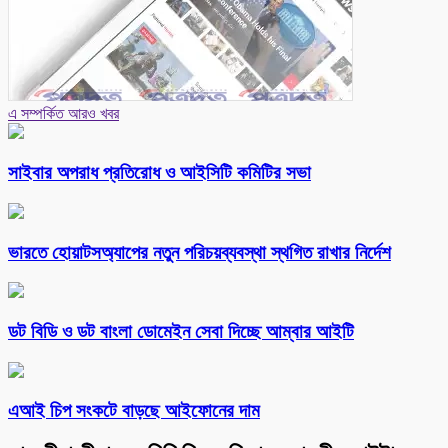
এ সম্পর্কিত আরও খবর
সাইবার অপরাধ প্রতিরোধ ও আইসিটি কমিটির সভা
ভারতে হোয়াটসঅ্যাপের নতুন পরিচয়ব্যবস্থা স্থগিত রাখার নির্দেশ
ডট বিডি ও ডট বাংলা ডোমেইন সেবা দিচ্ছে আম্বার আইটি
এআই চিপ সংকটে বাড়ছে আইফোনের দাম