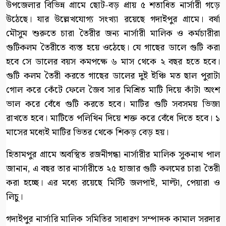
উপজেলার বিভিন্ন গ্রামে ছোট-বড় প্রায় ৫ শতাধিত নার্সারী গড়ে
উঠেছে। যার উল্লেখযোগ্য সংখ্যা রয়েছে গদাইপুর গ্রামে। বর্ষা
মৌসুম শুরুতে চারা তৈরীর জন্য নার্সারী মালিক ও কর্মচারীরা
গুটিকলম তৈরীতে ব্যস্ত হয়ে ওঠেছে। যে গাছের ডালে গুটি করা
হবে সে ডালের বয়স কমপক্ষে ৬ মাস থেকে ২ বছর হতে হবে।
গুটি কলম তৈরী করতে গাছের ডালের দুই ইঞ্চি মত ছাল পুরাটা
গোল করে কেঁটে ফেলে জৈব সার মিশ্রিত মাটি দিয়ে কাঁটা অংশ
ভাল করে বেঁধে গুটি করতে হবে। মাটির গুটি সবসময় ভিজা
রাখতে হবে। মাটিতে পলিথিন দিয়ে শক্ত করে বেঁধে দিতে হবে। ১
মাসের মধ্যেই মাটির ভিতর থেকে শিকড় বেড় হয়।
হিতামপুর গ্রামে অবস্থিত রজনীগন্ধা নার্সারীর মালিক সুকনাথ পাল
জানান, এ বছর তার নার্সারীতে ২৫ হাজার গুটি কলমের চারা তৈরী
করা হচ্ছে। এর মধ্যে রয়েছে মিস্টি জলপাই, মাল্টা, পেয়ারা ও
লিচু।
গদাইপুর নার্সারি মালিক সমিতির সাধারণ সম্পাদক কামাল সরদার