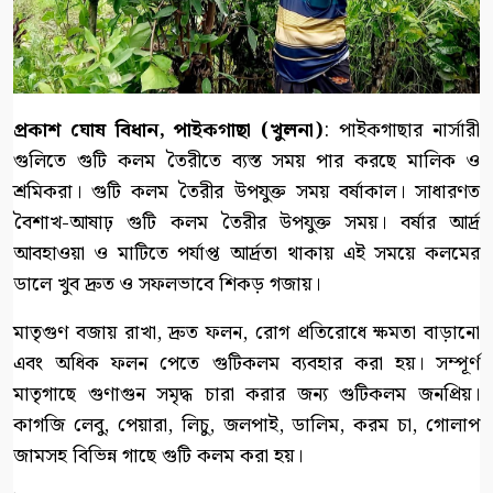
প্রকাশ ঘোষ বিধান, পাইকগাছা (খুলনা)
: পাইকগাছার নার্সারী
গুলিতে গুটি কলম তৈরীতে ব্যস্ত সময় পার করছে মালিক ও
শ্রমিকরা। গুটি কলম তৈরীর উপযুক্ত সময় বর্ষাকাল। সাধারণত
বৈশাখ-আষাঢ় গুটি কলম তৈরীর উপযুক্ত সময়। বর্ষার আর্দ্র
আবহাওয়া ও মাটিতে পর্যাপ্ত আর্দ্রতা থাকায় এই সময়ে কলমের
ডালে খুব দ্রুত ও সফলভাবে শিকড় গজায়।
মাতৃগুণ বজায় রাখা, দ্রুত ফলন, রোগ প্রতিরোধে ক্ষমতা বাড়ানো
এবং অধিক ফলন পেতে গুটিকলম ব্যবহার করা হয়। সম্পূর্ণ
মাতৃগাছে গুণাগুন সমৃদ্ধ চারা করার জন্য গুটিকলম জনপ্রিয়।
কাগজি লেবু, পেয়ারা, লিচু, জলপাই, ডালিম, করম চা, গোলাপ
জামসহ বিভিন্ন গাছে গুটি কলম করা হয়।