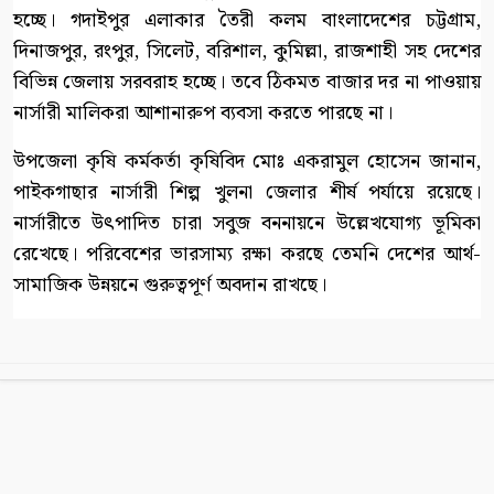
হচ্ছে। গদাইপুর এলাকার তৈরী কলম বাংলাদেশের চট্টগ্রাম,
দিনাজপুর, রংপুর, সিলেট, বরিশাল, কুমিল্লা, রাজশাহী সহ দেশের
বিভিন্ন জেলায় সরবরাহ হচ্ছে। তবে ঠিকমত বাজার দর না পাওয়ায়
নার্সারী মালিকরা আশানারুপ ব্যবসা করতে পারছে না।
উপজেলা কৃষি কর্মকর্তা কৃষিবিদ মোঃ একরামুল হোসেন জানান,
পাইকগাছার নার্সারী শিল্প খুলনা জেলার শীর্ষ পর্যায়ে রয়েছে।
নার্সারীতে উৎপাদিত চারা সবুজ বননায়নে উল্লেখযোগ্য ভূমিকা
রেখেছে। পরিবেশের ভারসাম্য রক্ষা করছে তেমনি দেশের আর্থ-
সামাজিক উন্নয়নে গুরুত্বপূর্ণ অবদান রাখছে।