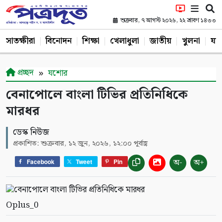
শুক্রবার, ৭ আগস্ট ২০২৬, ২২ শ্রাবণ ১৪৩৩
সাতক্ষীরা
বিনোদন
শিক্ষা
খেলাধুলা
জাতীয়
খুলনা
যশ
প্রচ্ছদ
যশোর
বেনাপোলে বাংলা টিভির প্রতিনিধিকে
মারধর
ডেস্ক নিউজ
প্রকাশিত: শুক্রবার, ১২ জুন, ২০২৬, ১২:০০ পূর্বাহ্ণ
অ-
অ+
Facebook
Tweet
Pin
Oplus_0