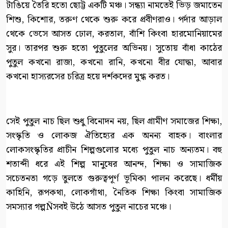
টাঙিয়ে তৈরি হতো ছোট্ট একটি মঞ্চ। সন্ধ্যা নামতেই ভিড় জমাতেন
শিশু, কিশোর, তরুণ থেকে শুরু করে প্রবীণরাও। পর্দার আড়াল
থেকে ভেসে আসত ঢোল, করতাল, বাঁশি কিংবা হারমোনিয়ামের
সুর। তারপর শুরু হতো পুতুলের অভিনয়। সুতোয় বাঁধা কাঠের
পুতুল কখনো রাজা, কখনো রানি, কখনো বীর যোদ্ধা, আবার
কখনো হাস্যরসের চরিত্র হয়ে দর্শকদের মুগ্ধ করত।
সেই পুতুল নাচ ছিল শুধু বিনোদন নয়, ছিল গ্রামীণ সমাজের শিক্ষা,
সংস্কৃতি ও লোকজ ঐতিহ্যের এক অনন্য বাহক। বাংলার
লোকসংস্কৃতির প্রাচীন শিল্পগুলোর মধ্যে পুতুল নাচ অন্যতম। বহু
শতাব্দী ধরে এই শিল্প মানুষের আনন্দ, শিক্ষা ও সামাজিক
সচেতনতা গড়ে তুলতে গুরুত্বপূর্ণ ভূমিকা পালন করেছে। ধর্মীয়
কাহিনি, রূপকথা, লোকগাঁথা, নৈতিক শিক্ষা কিংবা সামাজিক
সমস্যার গল্পÑসবই উঠে আসত পুতুল নাচের মঞ্চে।