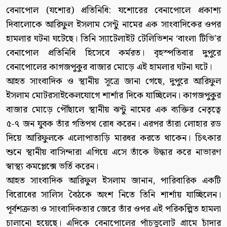
বেনাপোল (যশোর) প্রতিনিধি: যশোরের বেনাপোলে প্রকাশ্য
দিবালোকে আরিফুল ইসলাম সেন্টু নামের এক সাংবাদিকের ওপর
হামলার ঘটনা ঘটেছে। তিনি স্যাটেলাইট টেলিভিশন ‘বাংলা টিভি’র
বেনাপোল প্রতিনিধি হিসেবে কর্মরত। বৃহস্পতিবার দুপুরে
বেনাপোলের কাগজপুকুর বাজার মোড়ে এই হামলার ঘটনা ঘটে।
আহত সাংবাদিক ও স্থানীয় সূত্রে জানা গেছে, দুপুরে আরিফুল
ইসলাম মোটরসাইকেলযোগে শার্শার দিকে যাচ্ছিলেন। কাগজপুকুর
বাজার মোড়ে পৌঁছালে স্থানীয় ঝন্টু নামের এক ব্যক্তির নেতৃত্বে
৫-৭ জন যুবক তাঁর গতিপথ রোধ করেন। এরপর তাঁরা লোহার রড
দিয়ে আরিফুলকে এলোপাতাড়ি মারধর করতে থাকেন। চিৎকার
শুনে স্থানীয় বাসিন্দারা এগিয়ে এসে তাঁকে উদ্ধার করে নাভারণ
স্বাস্থ্য কমপ্লেক্সে ভর্তি করেন।
আহত সাংবাদিক আরিফুল ইসলাম জানান, পারিবারিক একটি
বিরোধের সালিস বৈঠকে অংশ নিতে তিনি শার্শায় যাচ্ছিলেন।
পূর্বশত্রুতা ও সাংবাদিকতার জেরে তাঁর ওপর এই পরিকল্পিত হামলা
চালানো হয়েছে। এদিকে বেনাপোলের পাঁচভুলোট গ্রামে চাঁদার