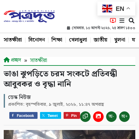
EN
সোমবার, ১০ আগস্ট ২০২৬, ২৫ শ্রাবণ ১৪৩৩
সাতক্ষীরা
বিনোদন
শিক্ষা
খেলাধুলা
জাতীয়
খুলনা
যশ
প্রচ্ছদ
সাতক্ষীরা
ভাঙা ঝুপড়িতে চরম সংকটে প্রতিবন্ধী
আবুবকর ও বৃদ্ধা নানি
ডেস্ক নিউজ
প্রকাশিত: বৃহস্পতিবার, ৯ জুলাই, ২০২৬, ১১:৪৭ অপরাহ্ণ
অ-
অ+
Facebook
Tweet
Pin