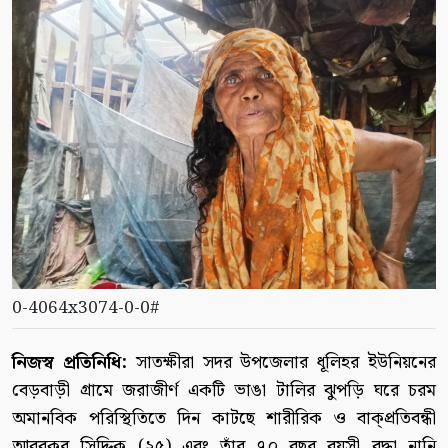
0-4064x3074-0-0#
নিজস্ব প্রতিনিধি:
সাতক্ষীরা সদর উপজেলার ধূলিহর ইউনিয়নের
বেড়বাড়ী গ্রামে জরাজীর্ণ একটি ভাঙা টালির ঝুপড়ি ঘরে চরম
অমানবিক পরিস্থিতিতে দিন কাটছে শারীরিক ও বাক্প্রতিবন্ধী
আবুবকর সিদ্দিক (২৫) এবং তাঁর ৭০ বছর বয়সী বৃদ্ধা নানি