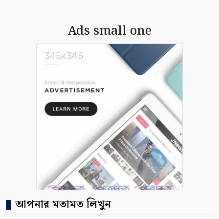
Ads small one
আপনার মতামত লিখুন