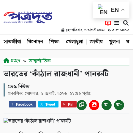
EN
বৃহস্পতিবার, ৬ আগস্ট ২০২৬, ২১ শ্রাবণ ১৪৩৩
সাতক্ষীরা
বিনোদন
শিক্ষা
খেলাধুলা
জাতীয়
খুলনা
যশ
প্রচ্ছদ
আন্তর্জাতিক
ভারতের ‘কাঁঠাল রাজধানী’ পানরুটি
ডেস্ক নিউজ
প্রকাশিত: সোমবার, ৬ জুলাই, ২০২৬, ১১:৪৯ পূর্বাহ্ণ
অ-
অ+
Facebook
Tweet
Pin