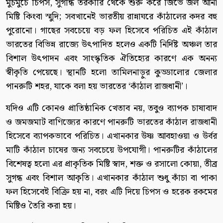
মুচমুচে চিপস, সুগন্ধি তরকারি থেকে শুরু করে জিভে জল আনা
মিষ্টি কিংবা স্মুদি; সবখানেই ভারতীয় রান্নাঘরে কাঁঠালের কদর বহু
পুরোনো। গাছের সবচেয়ে বড় ফল হিসেবে পরিচিত এই কাঁঠাল
ভারতের বিভিন্ন রাজ্যে উৎপাদিত হলেও একটি নির্দিষ্ট অঞ্চল তার
বিশাল উৎপাদন এবং সাংস্কৃতিক ঐতিহ্যের কারণে এক অনন্য
স্বীকৃতি পেয়েছে। স্থানটি হলো তামিলনাড়ুর কুড্ডালোর জেলার
পানরুটি শহর, যাকে বলা হয় ভারতের ‘কাঁঠাল রাজধানী’।
যদিও এটি কোনও প্রাতিষ্ঠানিক খেতাব নয়, তবুও ব্যাপক চাষাবাদ
ও জমজমাট বাণিজ্যের কারণে পানরুটি ভারতের কাঁঠাল রাজধানী
হিসেবে ব্যাপকভাবে পরিচিত। এখানকার উষ্ণ আবহাওয়া ও উর্বর
মাটি কাঁঠাল চাষের জন্য সবচেয়ে উপযোগী। পানরুটির কাঁঠালের
বিশেষত্ব হলো এর প্রাকৃতিক মিষ্টি স্বাদ, শক্ত ও রসালো কোয়া, তীব্র
সুগন্ধ এবং বিশাল আকৃতি। এখানকার কাঁঠাল শুধু কাঁচা বা পাকা
ফল হিসেবেই বিক্রি হয় না, বরং এটি দিয়ে চিপস ও হরেক রকমের
মিষ্টিও তৈরি করা হয়।