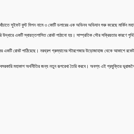
বাঁচাতে সুইফট বুস্ট মিশন নামে ৩ কোটি ডলারের এক অভিনব অভিযান শুরু করেছে মার্কিন মহ
রি উদ্ধারে একটি স্বায়ত্তশাসিত রোবট পাঠানো হয়। সাম্প্রতিক সৌর সক্রিয়তার কারণে পৃথি
।
 ওজনের একটি রোবট পাঠিয়েছে। নরথ্রপ গ্রুম্যানের স্টারগেজার উড়োজাহাজ থেকে আকাশে রক
বেসরকারি মহাকাশ অর্থনীতির জন্য নতুন রূপরেখা তৈরি করবে। অবশ্য এই প্রযুক্তির ভূরাজন