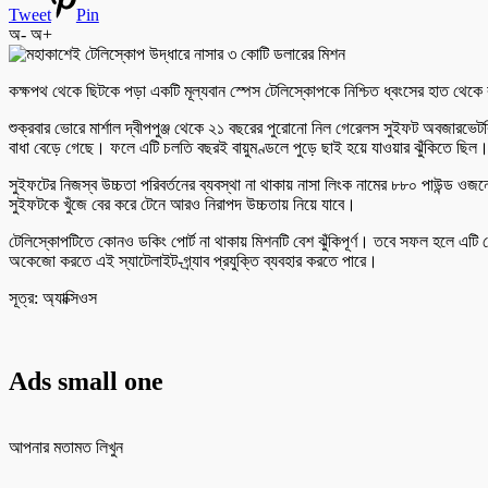
Tweet
Pin
অ-
অ+
কক্ষপথ থেকে ছিটকে পড়া একটি মূল্যবান স্পেস টেলিস্কোপকে নিশ্চিত ধ্বংসের হাত থেকে 
শুক্রবার ভোরে মার্শাল দ্বীপপুঞ্জ থেকে ২১ বছরের পুরোনো নিল গেরেলস সুইফট অবজারভেট
বাধা বেড়ে গেছে। ফলে এটি চলতি বছরই বায়ুমণ্ডলে পুড়ে ছাই হয়ে যাওয়ার ঝুঁকিতে ছিল
সুইফটের নিজস্ব উচ্চতা পরিবর্তনের ব্যবস্থা না থাকায় নাসা লিংক নামের ৮৮০ পাউন্ড
সুইফটকে খুঁজে বের করে টেনে আরও নিরাপদ উচ্চতায় নিয়ে যাবে।
টেলিস্কোপটিতে কোনও ডকিং পোর্ট না থাকায় মিশনটি বেশ ঝুঁকিপূর্ণ। তবে সফল হলে এটি 
অকেজো করতে এই স্যাটেলাইট-গ্র্যাব প্রযুক্তি ব্যবহার করতে পারে।
সূত্র: অ্যাক্সিওস
Ads small one
আপনার মতামত লিখুন