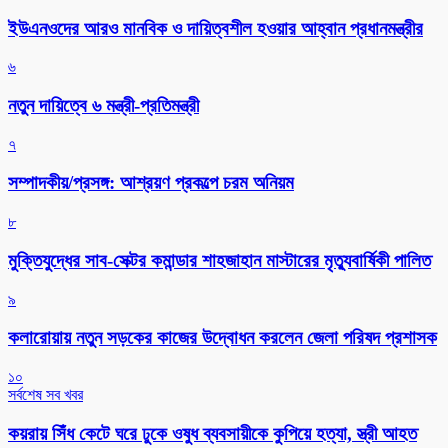
ইউএনওদের আরও মানবিক ও দায়িত্বশীল হওয়ার আহ্বান প্রধানমন্ত্রীর
৬
নতুন দায়িত্বে ৬ মন্ত্রী-প্রতিমন্ত্রী
৭
সম্পাদকীয়/প্রসঙ্গ: আশ্রয়ণ প্রকল্পে চরম অনিয়ম
৮
মুক্তিযুদ্ধের সাব-সেক্টর কমান্ডার শাহজাহান মাস্টারের মৃত্যুবার্ষিকী পালিত
৯
কলারোয়ায় নতুন সড়কের কাজের উদ্বোধন করলেন জেলা পরিষদ প্রশাসক
১০
সর্বশেষ সব খবর
কয়রায় সিঁধ কেটে ঘরে ঢুকে ওষুধ ব্যবসায়ীকে কুপিয়ে হত্যা, স্ত্রী আহত