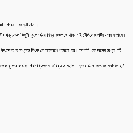
াকাশ গবেষণা সংস্থা নাসা।
বীর বায়ুমণ্ডল কিছুটা ফুলে ওঠায় নিম্ন কক্ষপথে থাকা এই টেলিস্কোপটির ওপর বাতাসের
েট উৎক্ষেপণের মাধ্যমে লিংক-কে মহাকাশে পাঠানো হয়। আগামী এক মাসের মধ্যে এটি
ৈতিক ঝুঁকিও রয়েছে; পরাশক্তিগুলো ভবিষ্যতে মহাকাশ যুদ্ধে একে অপরের স্যাটেলাইট