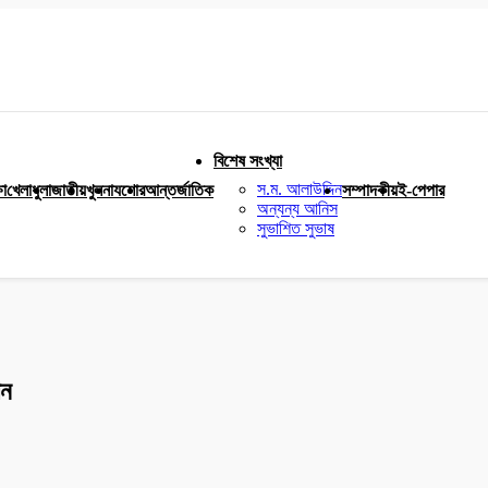
বিশেষ সংখ্যা
স.ম. আলাউদ্দিন
ষা
খেলাধুলা
জাতীয়
খুলনা
যশোর
আন্তর্জাতিক
সম্পাদকীয়
ই-পেপার
অন্যন্য আনিস
সুভাশিত সুভাষ
শন