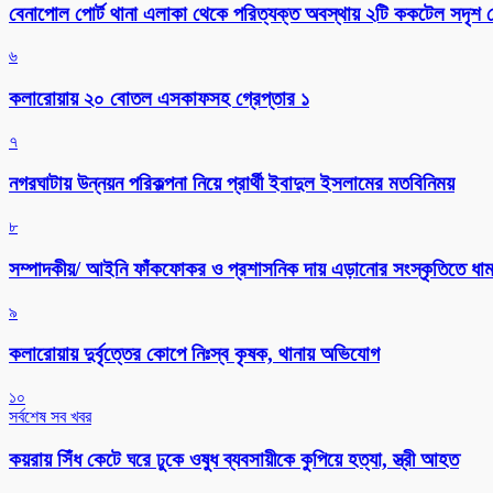
বেনাপোল পোর্ট থানা এলাকা থেকে পরিত্যক্ত অবস্থায় ২টি ককটেল সদৃশ ব
৬
কলারোয়ায় ২০ বোতল এসকাফসহ গ্রেপ্তার ১
৭
নগরঘাটায় উন্নয়ন পরিকল্পনা নিয়ে প্রার্থী ইবাদুল ইসলামের মতবিনিময়
৮
সম্পাদকীয়/ আইনি ফাঁকফোকর ও প্রশাসনিক দায় এড়ানোর সংস্কৃতিতে ধামা
৯
কলারোয়ায় দুর্বৃত্তের কোপে নিঃস্ব কৃষক, থানায় অভিযোগ
১০
সর্বশেষ সব খবর
কয়রায় সিঁধ কেটে ঘরে ঢুকে ওষুধ ব্যবসায়ীকে কুপিয়ে হত্যা, স্ত্রী আহত