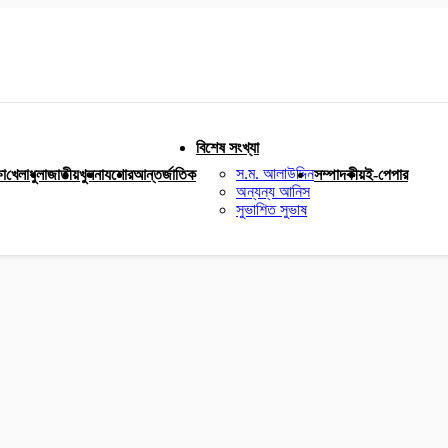
বিশেষ সংখ্যা
স.ম. আলাউদ্দিন
ষা
খেলাধুলা
জাতীয়
খুলনা
যশোর
আন্তর্জাতিক
সম্পাদকীয়
ই-পেপার
অন্যন্য আনিস
সুভাশিত সুভাষ