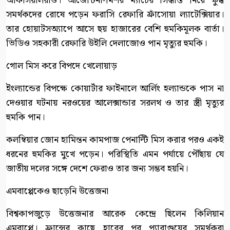
অফিসিয়ালরাও। আর্জেন্টিনা-মিশর ম্যাচের সিদ্ধান্ত নিয়ে ক্ষুব্ধ
সমর্থকদের রোষে পড়েন ফরাসি রেফারি ফ্রাঁসোয়া ল্যাটেক্সিয়ার।
তার হোয়াটসঅ্যাপে আসে ছয় হাজারের বেশি হুমকিমূলক বার্তা।
ভিডিও সহকারী রেফারি উইলি দেলাজোও পান মৃত্যুর হুমকি।
গোল মিস করে বিপদে খেলোয়াড়
ইংল্যান্ডের বিপক্ষে কোয়ার্টার ফাইনালে আর্লিং হল্যান্ডকে পাস না
দেওয়ার ঘটনায় নরওয়ের আলেক্সান্ডার সরলথ ও তার স্ত্রী মৃত্যুর
হুমকি পান।
কলম্বিয়ার জোন হামিন্তন কামপাজ পেনাল্টি মিস করার পরও একই
ধরনের হুমকির মুখে পড়েন। পরিস্থিতি এমন পর্যায়ে পৌঁছায় যে
জাতীয় দলের সঙ্গে দেশে ফেরাও তার জন্য সম্ভব হয়নি।
এমবাপ্পেকেও ছাড়েনি উত্তেজনা
বিশ্বকাপজুড়ে উত্তেজনার আরেক কেন্দ্রে ছিলেন কিলিয়ান
এমবাপ্পে। ফ্রান্সের কাছে হারের পর প্যারাগুয়ের সমর্থকরা