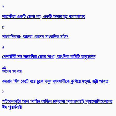
৭
সাতক্ষীরা একটি জেলা নয়, একটি অসমাপ্ত গবেষণাগার
৮
সাংবাদিকতা: আমরা কোমন সাংবাদিক চাই?
৯
পেশাজীবী দল সাতক্ষীরা জেলা শাখা, আংশিক কমিটি অনুমোদন
১০
সর্বশেষ সব খবর
কয়রায় সিঁধ কেটে ঘরে ঢুকে ওষুধ ব্যবসায়ীকে কুপিয়ে হত্যা, স্ত্রী আহত
১
পাটকেলঘাটা আল-আমিন ফাজিল মাদ্রাসা অ্যালামনাই অ্যাসোসিয়েশনের
ঈদ পুনর্মিলনী