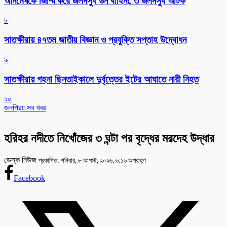
অনিমেষকে জিম্মি করে জলদস্যু ডন বাহিনী, ৩ জলদস্যু আটক
৮
সাতক্ষীরায় ৪৭তম জাতীয় বিজ্ঞান ও প্রযুক্তি সপ্তাহ উদ্বোধন
৯
সাতক্ষীরায় গহনা ছিনতাইকালে দুর্বৃত্তের ইটের আঘাতে নারী নিহত
১০
জনপ্রিয় সব খবর
হরিহর নদীতে নিখোঁজের ৩ ঘন্টা পর বৃদ্ধের মরদেহ উদ্ধার
ডেস্ক নিউজ
প্রকাশিত: শনিবার, ৮ আগস্ট, ২০২৬, ৬:১৬ অপরাহ্ণ
Facebook