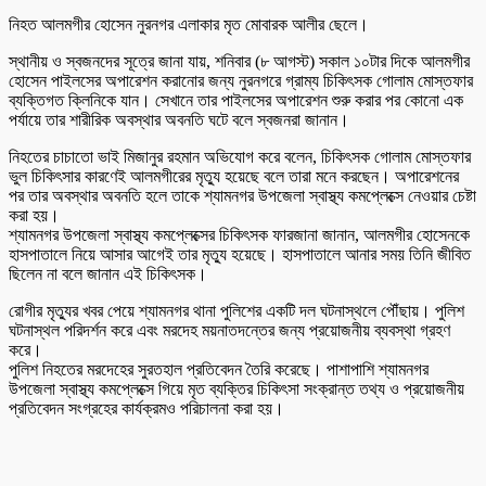
নিহত আলমগীর হোসেন নুরনগর এলাকার মৃত মোবারক আলীর ছেলে।
স্থানীয় ও স্বজনদের সূত্রে জানা যায়, শনিবার (৮ আগস্ট) সকাল ১০টার দিকে আলমগীর
হোসেন পাইলসের অপারেশন করানোর জন্য নুরনগরে গ্রাম্য চিকিৎসক গোলাম মোস্তফার
ব্যক্তিগত ক্লিনিকে যান। সেখানে তার পাইলসের অপারেশন শুরু করার পর কোনো এক
পর্যায়ে তার শারীরিক অবস্থার অবনতি ঘটে বলে স্বজনরা জানান।
নিহতের চাচাতো ভাই মিজানুর রহমান অভিযোগ করে বলেন, চিকিৎসক গোলাম মোস্তফার
ভুল চিকিৎসার কারণেই আলমগীরের মৃত্যু হয়েছে বলে তারা মনে করছেন। অপারেশনের
পর তার অবস্থার অবনতি হলে তাকে শ্যামনগর উপজেলা স্বাস্থ্য কমপ্লেক্সে নেওয়ার চেষ্টা
করা হয়।
শ্যামনগর উপজেলা স্বাস্থ্য কমপ্লেক্সের চিকিৎসক ফারজানা জানান, আলমগীর হোসেনকে
হাসপাতালে নিয়ে আসার আগেই তার মৃত্যু হয়েছে। হাসপাতালে আনার সময় তিনি জীবিত
ছিলেন না বলে জানান এই চিকিৎসক।
রোগীর মৃত্যুর খবর পেয়ে শ্যামনগর থানা পুলিশের একটি দল ঘটনাস্থলে পৌঁছায়। পুলিশ
ঘটনাস্থল পরিদর্শন করে এবং মরদেহ ময়নাতদন্তের জন্য প্রয়োজনীয় ব্যবস্থা গ্রহণ
করে।
পুলিশ নিহতের মরদেহের সুরতহাল প্রতিবেদন তৈরি করেছে। পাশাপাশি শ্যামনগর
উপজেলা স্বাস্থ্য কমপ্লেক্সে গিয়ে মৃত ব্যক্তির চিকিৎসা সংক্রান্ত তথ্য ও প্রয়োজনীয়
প্রতিবেদন সংগ্রহের কার্যক্রমও পরিচালনা করা হয়।