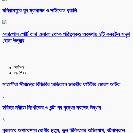
মনিরামপুরে যুব ম্যারাথন ও সাইকেল র‌্যালি
বেনাপোল পোর্ট থানা এলাকা থেকে পরিত্যক্ত অবস্থায় ২টি ককটেল সদৃশ
বোমা উদ্ধার
সর্বশেষ
জনপ্রিয়
সাতক্ষীরা সীমান্তে বিজিবির অভিযানে ভারতীয় ফাইটার মোরগ আটক
১
হরিহর নদীতে নিখোঁজের ৩ ঘন্টা পর বৃদ্ধের মরদেহ উদ্ধার
২
নুরনগরে অপারেশনে রোগীর মৃত্যু, ভুল চিকিৎসার অভিযোগ, ঘটনাস্থলে