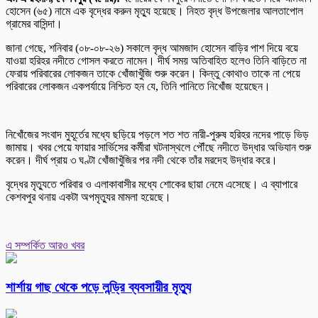
হোসেন (৬৫) নামে এক বৃদ্ধের করুন মৃত্যু হয়েছে। নিহত বৃদ্ধ উপজেলার আলতাপোল
গ্রামের বাসিন্দা।
জানা গেছে, শনিবার (০৮-০৮-২৬) সকালে বৃদ্ধ আমজাদ হোসেন বাড়ির পাশ দিয়ে বয়ে
যাওয়া হরিহর নদীতে গোসল করতে নামেন। দীর্ঘ সময় অতিবাহিত হলেও তিনি বাড়িতে না
ফেরায় পরিবারের লোকজন তাকে খোঁজাখুঁজি শুরু করেন। কিন্তু কোথাও তাকে না পেয়ে
পরিবারের লোকজন একপর্যায়ে নিশ্চিত হন যে, তিনি পানিতে নিখোঁজ হয়েছেন।
নিখোঁজের সংবাদ মুহূর্তের মধ্যে ছড়িয়ে পড়লে শত শত নারী-পুরুষ হরিহর নদের পাড়ে ভিড়
জামায়। খবর পেয়ে ফায়ার সার্ভিসের কর্মীরা ঘটনাস্থলে পৌঁছে নদীতে উদ্ধার অভিযান শুরু
করেন। দীর্ঘ প্রায় ৩ ঘণ্টা খোঁজাখুঁজির পর নদী থেকে তাঁর মরদেহ উদ্ধার করে।
বৃদ্ধের মৃত্যুতে পরিবার ও এলাকাবাসীর মধ্যে শোকের ছায়া নেমে এসেছে। এ ব্যাপারে
কেশবপুর থনায় একটা অপমৃত্যুর মামলা হয়েছে।
এ সম্পর্কিত আরও খবর
শার্শায় গাছ থেকে পড়ে লন্ড্রি ব্যবসায়ীর মৃত্যু