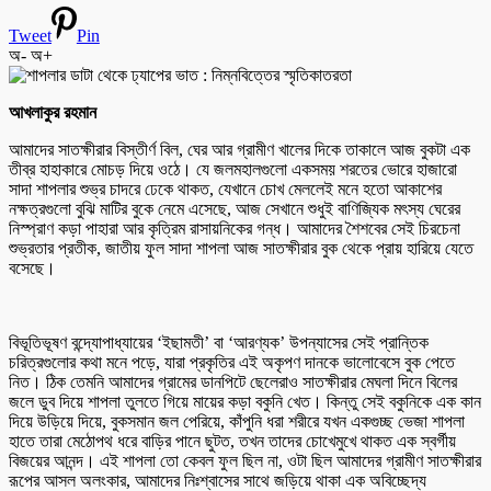
Tweet
Pin
অ-
অ+
আখলাকুর রহমান
আমাদের সাতক্ষীরার বিস্তীর্ণ বিল, ঘের আর গ্রামীণ খালের দিকে তাকালে আজ বুকটা এক
তীব্র হাহাকারে মোচড় দিয়ে ওঠে। যে জলমহালগুলো একসময় শরতের ভোরে হাজারো
সাদা শাপলার শুভ্র চাদরে ঢেকে থাকত, যেখানে চোখ মেললেই মনে হতো আকাশের
নক্ষত্রগুলো বুঝি মাটির বুকে নেমে এসেছে, আজ সেখানে শুধুই বাণিজ্যিক মৎস্য ঘেরের
নিস্প্রাণ কড়া পাহারা আর কৃত্রিম রাসায়নিকের গন্ধ। আমাদের শৈশবের সেই চিরচেনা
শুভ্রতার প্রতীক, জাতীয় ফুল সাদা শাপলা আজ সাতক্ষীরার বুক থেকে প্রায় হারিয়ে যেতে
বসেছে।
বিভূতিভূষণ বন্দ্যোপাধ্যায়ের ‘ইছামতী’ বা ‘আরণ্যক’ উপন্যাসের সেই প্রান্তিক
চরিত্রগুলোর কথা মনে পড়ে, যারা প্রকৃতির এই অকৃপণ দানকে ভালোবেসে বুক পেতে
নিত। ঠিক তেমনি আমাদের গ্রামের ডানপিটে ছেলেরাও সাতক্ষীরার মেঘলা দিনে বিলের
জলে ডুব দিয়ে শাপলা তুলতে গিয়ে মায়ের কড়া বকুনি খেত। কিন্তু সেই বকুনিকে এক কান
দিয়ে উড়িয়ে দিয়ে, বুকসমান জল পেরিয়ে, কাঁপুনি ধরা শরীরে যখন একগুচ্ছ ভেজা শাপলা
হাতে তারা মেঠোপথ ধরে বাড়ির পানে ছুটত, তখন তাদের চোখেমুখে থাকত এক স্বর্গীয়
বিজয়ের আনন্দ। এই শাপলা তো কেবল ফুল ছিল না, ওটা ছিল আমাদের গ্রামীণ সাতক্ষীরার
রূপের আসল অলংকার, আমাদের নিঃশ্বাসের সাথে জড়িয়ে থাকা এক অবিচ্ছেদ্য