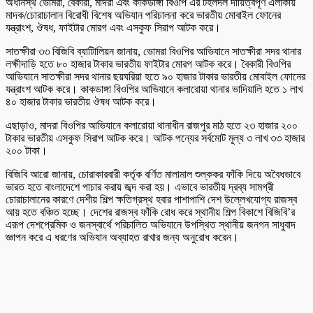
অধীনস্থ ভোমরা, বৈকারী, মাদরা এবং কাকডাঙ্গা বিওপি এর টহলদল দায়িত্বপূর্ণ এলাকায়
মাদক/চোরাচালান বিরোধী বিশেষ অভিযান পরিচালনা করে ভারতীয় মোবাইল ফোনের
যন্ত্রাংশ, ঔষধ, ফাইটার মোরগ এবং এসকুফ সিরাপ আটক করে।
সাতক্ষীরা ৩৩ বিজিবি ব্যাটিালিয়ন জানায়, ভোমরা বিওপির আভিযানে সাতক্ষীরা সদর থানার
লক্ষীদাড়ি হতে ৮০ হাজার টাকার ভারতীয় ফাইটার মোরগ আটক করে। বৈকারী বিওপির
আভিযানে সাতক্ষীরা সদর থানার ছয়ঘরিয়া হতে ৯০ হাজার টাকার ভারতীয় মোবাইল ফোনের
যন্ত্রাংশ আটক করে। কাকডাঙ্গা বিওপির আভিযানে কলারোয়া থানার ভাদিয়ালি হতে ১ লাখ
৪০ হাজার টাকার ভারতীয় ঔষধ আটক করে।
এছাড়াও, মাদরা বিওপির আভিযানে কলারোয়া থানাধীন রাজপুর মাঠ হতে ২৩ হাজার ২০০
টাকার ভারতীয় এসকুফ সিরাপ আটক করে। আটক পন্যের সর্বমোট মূল্য ৩ লাখ ৩৩ হাজার
২০০ টাকা।
বিজিবি আরো জানায়, চোরাকারবারী কর্তৃক বর্ণিত মালামাল শুল্ককর ফাঁকি দিয়ে অবৈধভাবে
ভারত হতে বাংলাদেশে পাচার করায় জব্দ করা হয়। এভাবে ভারতীয় দ্রব্য সামগ্রী
চোরাচালানের কারণে দেশীয় শিল্প ক্ষতিগ্রস্থ হবার পাশাপাশি দেশ উল্লেখযোগ্য রাজস্ব
আয় হতে বঞ্চিত হচ্ছে। দেশের রাজস্ব ফাঁকি রোধ করে স্থানীয় শিল্প বিকাশে বিজিবি’র
এরূপ দেশপ্রেমিক ও জনস্বার্থে পরিচালিত অভিযানে উপস্থিত স্থানীয় জনগন সাধুবাদ
জ্ঞাপন করে এ ধরণের অভিযান অব্যাহত রাখার জন্য অনুরোধ করেন।