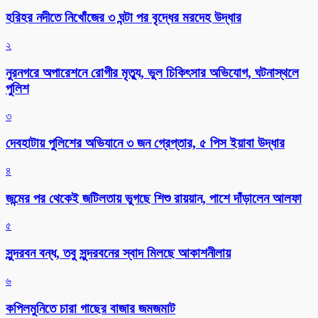
হরিহর নদীতে নিখোঁজের ৩ ঘন্টা পর বৃদ্ধের মরদেহ উদ্ধার
২
নুরনগরে অপারেশনে রোগীর মৃত্যু, ভুল চিকিৎসার অভিযোগ, ঘটনাস্থলে
পুলিশ
৩
দেবহাটায় পুলিশের অভিযানে ৩ জন গ্রেপ্তার, ৫ পিস ইয়াবা উদ্ধার
৪
জন্মের পর থেকেই জটিলতায় ভুগছে শিশু রায়য়ান, পাশে দাঁড়ালেন আলফা
৫
সুন্দরবন বন্ধ, তবু সুন্দরবনের স্বাদ মিলছে আকাশনীলায়
৬
কপিলমুনিতে চারা গাছের বাজার জমজমাট