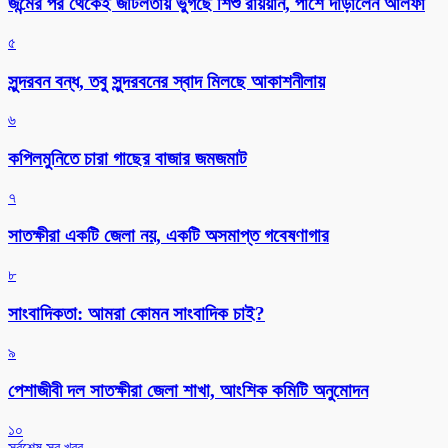
জন্মের পর থেকেই জটিলতায় ভুগছে শিশু রায়য়ান, পাশে দাঁড়ালেন আলফা
৫
সুন্দরবন বন্ধ, তবু সুন্দরবনের স্বাদ মিলছে আকাশনীলায়
৬
কপিলমুনিতে চারা গাছের বাজার জমজমাট
৭
সাতক্ষীরা একটি জেলা নয়, একটি অসমাপ্ত গবেষণাগার
৮
সাংবাদিকতা: আমরা কোমন সাংবাদিক চাই?
৯
পেশাজীবী দল সাতক্ষীরা জেলা শাখা, আংশিক কমিটি অনুমোদন
১০
সর্বশেষ সব খবর