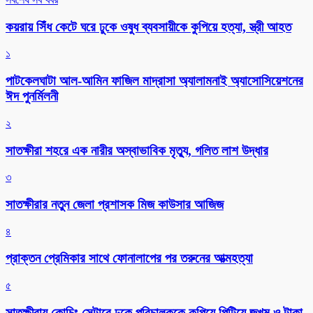
কয়রায় সিঁধ কেটে ঘরে ঢুকে ওষুধ ব্যবসায়ীকে কুপিয়ে হত্যা, স্ত্রী আহত
১
পাটকেলঘাটা আল-আমিন ফাজিল মাদ্রাসা অ্যালামনাই অ্যাসোসিয়েশনের
ঈদ পুনর্মিলনী
২
সাতক্ষীরা শহরে এক নারীর অস্বাভাবিক মৃত্যু, গলিত লাশ উদ্ধার
৩
সাতক্ষীরার নতুন জেলা প্রশাসক মিজ কাউসার আজিজ
৪
প্রাক্তন প্রেমিকার সাথে ফোনালাপের পর তরুনের আত্মহত্যা
৫
সাতক্ষীরায় কোচিং সেন্টারে ঢুকে পরিচালককে কুপিয়ে পিটিয়ে জখম ও টাকা