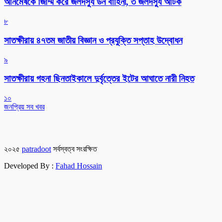
অনিমেষকে জিম্মি করে জলদস্যু ডন বাহিনী, ৩ জলদস্যু আটক
৮
সাতক্ষীরায় ৪৭তম জাতীয় বিজ্ঞান ও প্রযুক্তি সপ্তাহ উদ্বোধন
৯
সাতক্ষীরায় গহনা ছিনতাইকালে দুর্বৃত্তের ইটের আঘাতে নারী নিহত
১০
জনপ্রিয় সব খবর
২০২৫
patradoot
সর্বস্বত্ব সংরক্ষিত
Developed By :
Fahad Hossain