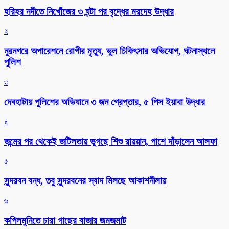
হরিহর নদীতে নিখোঁজের ৩ ঘন্টা পর বৃদ্ধের মরদেহ উদ্ধার
২
নুরনগরে অপারেশনে রোগীর মৃত্যু, ভুল চিকিৎসার অভিযোগ, ঘটনাস্থলে
পুলিশ
৩
দেবহাটায় পুলিশের অভিযানে ৩ জন গ্রেপ্তার, ৫ পিস ইয়াবা উদ্ধার
৪
জন্মের পর থেকেই জটিলতায় ভুগছে শিশু রায়য়ান, পাশে দাঁড়ালেন আলফা
৫
সুন্দরবন বন্ধ, তবু সুন্দরবনের স্বাদ মিলছে আকাশনীলায়
৬
কপিলমুনিতে চারা গাছের বাজার জমজমাট