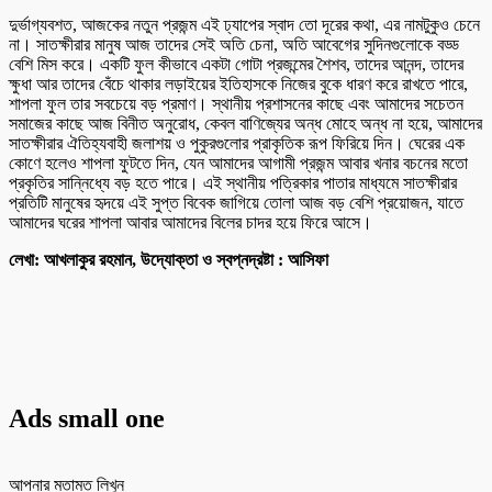
দুর্ভাগ্যবশত, আজকের নতুন প্রজন্ম এই ঢ্যাপের স্বাদ তো দূরের কথা, এর নামটুকুও চেনে
না। সাতক্ষীরার মানুষ আজ তাদের সেই অতি চেনা, অতি আবেগের সুদিনগুলোকে বড্ড
বেশি মিস করে। একটি ফুল কীভাবে একটা গোটা প্রজন্মের শৈশব, তাদের আনন্দ, তাদের
ক্ষুধা আর তাদের বেঁচে থাকার লড়াইয়ের ইতিহাসকে নিজের বুকে ধারণ করে রাখতে পারে,
শাপলা ফুল তার সবচেয়ে বড় প্রমাণ। স্থানীয় প্রশাসনের কাছে এবং আমাদের সচেতন
সমাজের কাছে আজ বিনীত অনুরোধ, কেবল বাণিজ্যের অন্ধ মোহে অন্ধ না হয়ে, আমাদের
সাতক্ষীরার ঐতিহ্যবাহী জলাশয় ও পুকুরগুলোর প্রাকৃতিক রূপ ফিরিয়ে দিন। ঘেরের এক
কোণে হলেও শাপলা ফুটতে দিন, যেন আমাদের আগামী প্রজন্ম আবার খনার বচনের মতো
প্রকৃতির সান্নিধ্যে বড় হতে পারে। এই স্থানীয় পত্রিকার পাতার মাধ্যমে সাতক্ষীরার
প্রতিটি মানুষের হৃদয়ে এই সুপ্ত বিবেক জাগিয়ে তোলা আজ বড় বেশি প্রয়োজন, যাতে
আমাদের ঘরের শাপলা আবার আমাদের বিলের চাদর হয়ে ফিরে আসে।
লেখা: আখলাকুর রহমান, উদ্যোক্তা ও স্বপ্নদ্রষ্টা : আসিফা
Ads small one
আপনার মতামত লিখুন