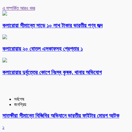
এ সম্পর্কিত আরও খবর
কলারোয়া সীমান্তে সাড়ে ১০ লাখ টাকার ভারতীয় পণ্য জব্দ
কলারোয়ায় ২০ বোতল এসকাফসহ গ্রেপ্তার ১
কলারোয়ায় দুর্বৃত্তের কোপে নিঃস্ব কৃষক, থানায় অভিযোগ
সর্বশেষ
জনপ্রিয়
সাতক্ষীরা সীমান্তে বিজিবির অভিযানে ভারতীয় ফাইটার মোরগ আটক
১