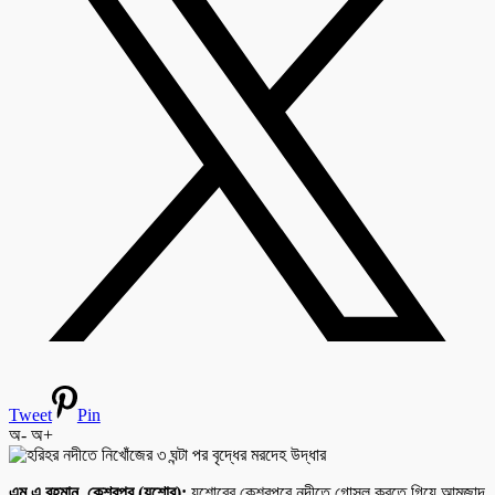
Tweet
Pin
অ-
অ+
এম এ রহমান, কেশবপুর (যশোর):
যশোরের কেশবপুরে নদীতে গোসল করতে গিয়ে আমজাদ