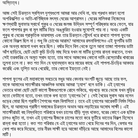
অস্তিত্ব।
আজ সেই চিরন্তন স্বপ্নিল দৃশ্যগুলো আমরা আর দেখি না, যার প্রধান কারণ হলো
অপরিকল্পিত ও অতি-বাণিজ্যিক মৎস্য ঘেরের আগ্রাসন। ঘেরের মালিকরা নিজেদের
ক্ষণস্থায়ী মুনাফার স্বার্থে পুকুর ও ঘেরের জলজ উদ্ভিদ সম্পূর্ণ পরিষ্কার করে ফেলে, যার
ফলে শাপলার কন্দ বা মূল মাটির নিচে অঙ্কুরিত হওয়ার সুযোগই পায় না। অথচ একটি
পুকুর বা ঘেরের প্রাকৃতিক ভারসাম্য এবং তার চিরন্তন সৌন্দর্য ধরে রাখতে শাপলা ফুলের
কোনো বিকল্প ছিল না। শুধু কি চোখের আরাম? আমাদের রসনাবিলাসেও এই ফুলটির ডাটা
এক অনন্য জায়গা দখল করে ছিল। বর্ষার দিনে বিল থেকে তুলে আনা তাজা শাপলার ডাটা
আঁশ ছাড়িয়ে, ছোট ছোট কুচি চিংড়ি মাছ দিয়ে যখন মা মাটির চুলোয় রান্না করতেন, তখন
সেই তরকারির যে অমৃত স্বাদ হতো, তার সাথে আজকের কোনো দামি রেস্তোরাঁর খাবারের
তুলনা চলে না। কত শত দিন যে ঘ্যানঘ্যান করে মায়ের কাছে এই শাপলা-চিংড়ির আবদার
করেছি এবং তৃপ্তি ভরে খেয়েছি, তার কোনো ইয়ত্তা নেই।
শাপলা ফুলের এই মহাকাব্যে সবচেয়ে মধুর আর বেদনার অংশটি জুড়ে আছে তার ফল,
যাকে আমাদের সাতক্ষীরার আঞ্চলিক ভাষায় আমরা ‘ঢ্যাপ’ বলে ডাকি। এই ঢ্যাপের
ভেতরে থাকা ছোট ছোট কালো বীজগুলোকে রোদে শুকিয়ে, খড়খড়ে করে ভেজে যখন মুড়ির
মতো ফোটানো হতো, তখন তাকে বলা হতো ‘ঢ্যাপের খৈ’। সেই খৈয়ের সুবাস আর নলেন
গুড়ের মোয়া ছিল গ্রামীণ শৈশবের পরম বিলাসিতা। তবে এই ঢ্যাপের আরেকটি নির্মম পিঠও
ছিল, যা আমাদের গ্রামীণ সমাজের চিরন্তন অভাব আর লড়াইয়ের অমোঘ সাক্ষী। এই
সাতক্ষীরারই বহু নিম্নবিত্ত পরিবারে যখন চালের হাঁড়ি শূন্য থাকত, ঘরের কোণে এক ছটাক
চালও জুটত না, তখন এই ঢ্যাপের বীজকে চালের মতো করে ফুটিয়ে ভাতের বিকল্প হিসেবে
রান্না করা হতো। কত শত পরিবার যে এই ঢ্যাপের ভাত খেয়ে দিনের পর দিন, বেলার পর
বেলা পার করে দিয়েছে, তার নীরব সাক্ষী হয়ে আজো দাঁড়িয়ে আছে আমাদের বিলের কালো
মাটি।