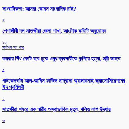
সাংবাদিকতা: আমরা কোমন সাংবাদিক চাই?
৯
পেশাজীবী দল সাতক্ষীরা জেলা শাখা, আংশিক কমিটি অনুমোদন
১০
সর্বশেষ সব খবর
কয়রায় সিঁধ কেটে ঘরে ঢুকে ওষুধ ব্যবসায়ীকে কুপিয়ে হত্যা, স্ত্রী আহত
১
পাটকেলঘাটা আল-আমিন ফাজিল মাদ্রাসা অ্যালামনাই অ্যাসোসিয়েশনের
ঈদ পুনর্মিলনী
২
সাতক্ষীরা শহরে এক নারীর অস্বাভাবিক মৃত্যু, গলিত লাশ উদ্ধার
৩