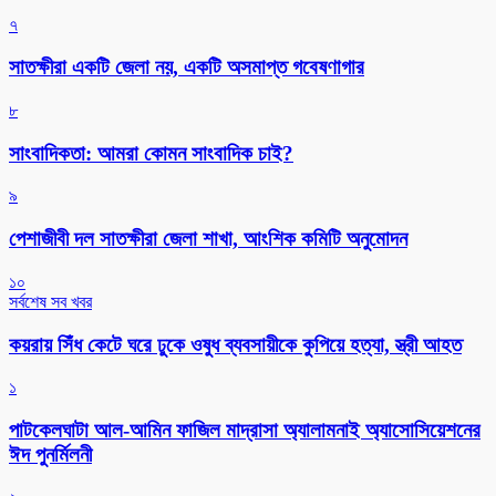
৭
সাতক্ষীরা একটি জেলা নয়, একটি অসমাপ্ত গবেষণাগার
৮
সাংবাদিকতা: আমরা কোমন সাংবাদিক চাই?
৯
পেশাজীবী দল সাতক্ষীরা জেলা শাখা, আংশিক কমিটি অনুমোদন
১০
সর্বশেষ সব খবর
কয়রায় সিঁধ কেটে ঘরে ঢুকে ওষুধ ব্যবসায়ীকে কুপিয়ে হত্যা, স্ত্রী আহত
১
পাটকেলঘাটা আল-আমিন ফাজিল মাদ্রাসা অ্যালামনাই অ্যাসোসিয়েশনের
ঈদ পুনর্মিলনী