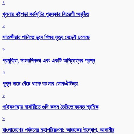
৪
খুলনায় বইপড়া কর্মসূচির পুরস্কার বিতরণী অনুষ্ঠিত
৫
সাতক্ষীরায় পানিতে ডুবে শিশুর মৃত্যু বেড়েই চলেছে
৬
প্রযুক্তি, সাংবাদিকতা এবং একটি অস্তিত্বের প্রশ্ন
৭
পুতুল নাচে বেঁচে থাকে বাংলার লোকঐতিহ্য
৮
পাইকগাছায় নার্সারীতে গুটি কলম তৈরিতে ব্যস্ত শ্রমিক
৯
বাংলাদেশের পর্যটনের মহাপরিকল্পনা: আজকের উদ্যোগ, আগামীর