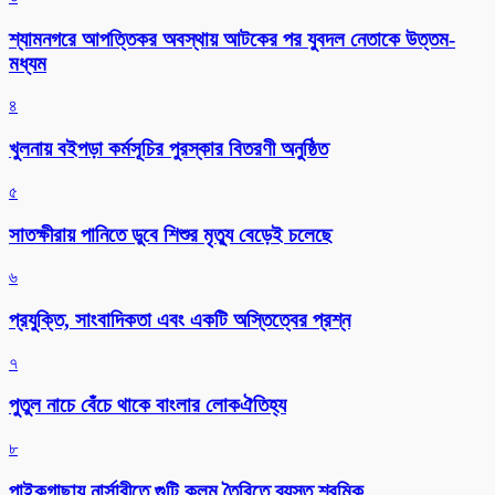
শ্যামনগরে আপত্তিকর অবস্থায় আটকের পর যুবদল নেতাকে উত্তম-
মধ্যম
৪
খুলনায় বইপড়া কর্মসূচির পুরস্কার বিতরণী অনুষ্ঠিত
৫
সাতক্ষীরায় পানিতে ডুবে শিশুর মৃত্যু বেড়েই চলেছে
৬
প্রযুক্তি, সাংবাদিকতা এবং একটি অস্তিত্বের প্রশ্ন
৭
পুতুল নাচে বেঁচে থাকে বাংলার লোকঐতিহ্য
৮
পাইকগাছায় নার্সারীতে গুটি কলম তৈরিতে ব্যস্ত শ্রমিক