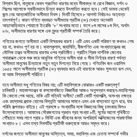
বিশ্বাস ছিল, মানুষকে কেবল প্রচলিত ধারণার মধ্যে সীমাবদ্ধ না রেখে বিজ্ঞান, দর্শন ও
শিল্পের আলোকে স্বাধীনভাবে চিন্তা করতে উৎসাহিত করতে হবে। সেই ভাবনা থেকেই
জন্ম নেয় আন্তর্জাতিক অসীমতা দিবস। দিনটি হিসেবে ৮ আগস্ট নির্বাচনও অত্যন্ত
তাৎপর্যপূর্ণ। কারণ গণিতে ব্যবহৃত অসীমতার প্রতীক (∞) দেখতে অনেকটা
আড়াআড়িভাবে শোয়ানো ইংরেজি ‘৮’ সংখ্যার মতো। ফলে ৮ম মাসের ৮ম দিন, অর্থাৎ
৮/৮, অসীমতার ধারণার সঙ্গে এক সুন্দর প্রতীকী সম্পর্ক তৈরি করে।
গণিতের জগতে অসীমতা একটি বিস্ময়কর ধারণা। এটি এমন একটি পরিমাণ যা কখনও শেষ
হয় না, কখনও পূর্ণ হয় না। ক্যালকুলাস, জ্যামিতি, বীজগণিত এবং সংখ্যাতত্ত্বের বহু
মৌলিক তত্ত্ব অসীমতার ধারণার ওপর প্রতিষ্ঠিত। প্রাচীন গ্রিক দার্শনিক জেনোর
প্যারাডক্স থেকে শুরু করে আধুনিক গণিতের অসীম ধারা ও সীমা নির্ণয়ের ধারণা পর্যন্ত
অসীমতা মানুষের চিন্তাকে নতুন নতুন দিগন্তে নিয়ে গেছে। গণিতবিদ জন ওয়ালিস
১৬৫৫ সালে অসীমতার প্রতীক (∞) ব্যবহার করে এই ধারণাকে আরও সুসংহত রূপ দেন,
যা আজ বিশ্বব্যাপী পরিচিত।
তবে অসীমতা শুধু গণিতের বিষয় নয়; এটি মহাবিশ্বকে বোঝারও একটি গুরুত্বপূর্ণ
চাবিকাঠি। মহাকাশতত্ত্ব বা কসমোলজিতে বিজ্ঞানীরা আজও অনুসন্ধান করছেন-মহাবিশ্বের
কি কোনো শেষ আছে, নাকি এটি সত্যিই অসীম? কোটি কোটি গ্যালাক্সি, অসংখ্য নক্ষত্র
এবং রহস্যময় ব্ল্যাক হোলের বিস্তৃতি আমাদের সামনে এমন এক বাস্তবতা তুলে ধরে, যার
পরিধি কল্পনারও বাইরে। এই প্রসঙ্গে ৮ সংখ্যাটির সঙ্গে বিজ্ঞানের কিছু চমৎকার মিলও
উল্লেখযোগ্য। আমাদের সৌরজগতের প্রধান গ্রহ সংখ্যা ৮টি, সূর্যের আলো পৃথিবীতে
পৌঁছাতে সময় লাগে প্রায় ৮ মিনিট এবং জীবনের জন্য অপরিহার্য অক্সিজেনের পারমাণবিক
সংখ্যাও ৮। এসব তথ্য দিবসটির প্রতীকী গুরুত্বকে আরও সমৃদ্ধ করে।
দর্শনের জগতে অসীমতা মানুষের অস্তিত্ব, সময়, মহাবিশ্ব এবং চেতনা সম্পর্কে গভীর