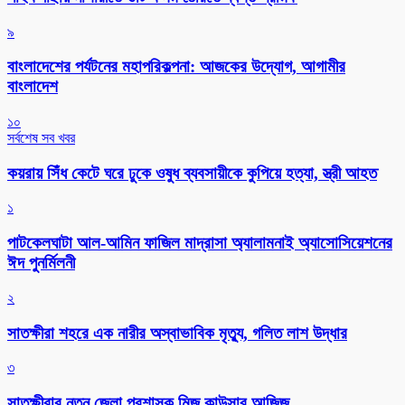
৯
বাংলাদেশের পর্যটনের মহাপরিকল্পনা: আজকের উদ্যোগ, আগামীর
বাংলাদেশ
১০
সর্বশেষ সব খবর
কয়রায় সিঁধ কেটে ঘরে ঢুকে ওষুধ ব্যবসায়ীকে কুপিয়ে হত্যা, স্ত্রী আহত
১
পাটকেলঘাটা আল-আমিন ফাজিল মাদ্রাসা অ্যালামনাই অ্যাসোসিয়েশনের
ঈদ পুনর্মিলনী
২
সাতক্ষীরা শহরে এক নারীর অস্বাভাবিক মৃত্যু, গলিত লাশ উদ্ধার
৩
সাতক্ষীরার নতুন জেলা প্রশাসক মিজ কাউসার আজিজ