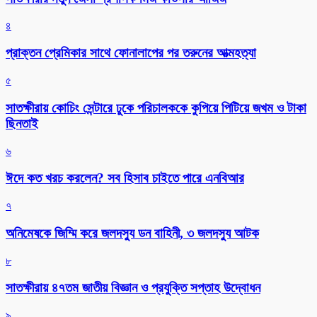
৪
প্রাক্তন প্রেমিকার সাথে ফোনালাপের পর তরুনের আত্মহত্যা
৫
সাতক্ষীরায় কোচিং সেন্টারে ঢুকে পরিচালককে কুপিয়ে পিটিয়ে জখম ও টাকা
ছিনতাই
৬
ঈদে কত খরচ করলেন? সব হিসাব চাইতে পারে এনবিআর
৭
অনিমেষকে জিম্মি করে জলদস্যু ডন বাহিনী, ৩ জলদস্যু আটক
৮
সাতক্ষীরায় ৪৭তম জাতীয় বিজ্ঞান ও প্রযুক্তি সপ্তাহ উদ্বোধন
৯