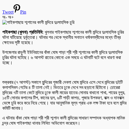
Tweet
Pin
অ-
অ+
পাইকগাছা (খুলনা) প্রতিনিধি
: খুলনার পাইকগাছায় শ্মশানের কালী মন্দিরে দুঃসাহসিক চুরির
ঘটনা ঘটিয়েছে দুর্বৃত্তরা। ঘটনার পর থেকে স্থানীয় সনাতন ধর্মাবলম্বীদের মধ্যে তীব্র
ক্ষোভের সৃষ্টি হয়েছে।
উপজেলার রাড়ুলী ইউনিয়ানের বাঁকা ঘোষ পাড়া শ্রী শ্রী শ্মশানের কালী মন্দিরে দুঃসাহসিক
চুরির ঘটনা ঘটেছে। ৬ আগস্ট রাতের কোনো এক সময়ে এ ঘটনাটি ঘটে বলে ধারণা করা
হচ্ছে।
শুক্রবার (৭ আগস্ট) সকালে মুন্দিরের পূজারী দেবলা ঘোষ মন্দিরে এসে দেখে মন্দিরের দুইটি
কলাপসিবল গেটের ৪ টি তালা নেই। ভিতরে ঢুকে দেখে সব ছড়ানো ছিটানো। চোরেরা
মন্দিরের ৭টি তালা কেটে মন্দিরে ঢুকে কালী মায়ের হাতের সোনায় বাধানো শাখা, পায়ের নুপুর,
১৫টি সোনার কপালের টিপ, কানের দুল, ৬টি শাড়ী কাপড়, পূজার উপকরণ, বাক্স ও দানবাক্স
ভেঙ্গে চুরি করে করে নিয়ে গেছে। যার আনুমানিক মূল্য প্রায় এক লক্ষ টাকা হবে বলে মন্দির
কমিটি জানায়।
এ ঘটনায় বাঁকা ঘোষ পাড়া শ্রী শ্রী শ্মশান কালী মন্দিরের সাধারণ সম্পাদক অধ্যাপক মানিক
চন্দ্র ঘোষ পাইকগাছা থানায় লিখিত অভিযোগ করেছেন।