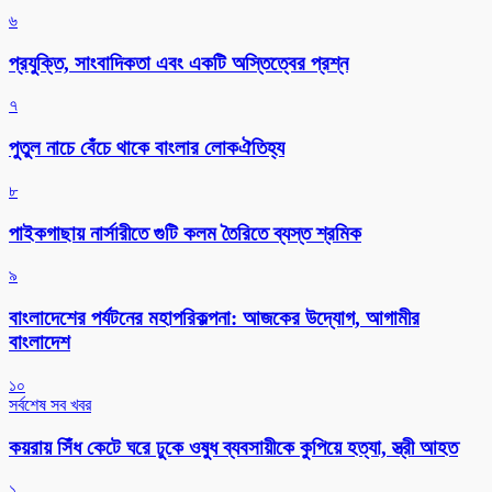
৬
প্রযুক্তি, সাংবাদিকতা এবং একটি অস্তিত্বের প্রশ্ন
৭
পুতুল নাচে বেঁচে থাকে বাংলার লোকঐতিহ্য
৮
পাইকগাছায় নার্সারীতে গুটি কলম তৈরিতে ব্যস্ত শ্রমিক
৯
বাংলাদেশের পর্যটনের মহাপরিকল্পনা: আজকের উদ্যোগ, আগামীর
বাংলাদেশ
১০
সর্বশেষ সব খবর
কয়রায় সিঁধ কেটে ঘরে ঢুকে ওষুধ ব্যবসায়ীকে কুপিয়ে হত্যা, স্ত্রী আহত
১