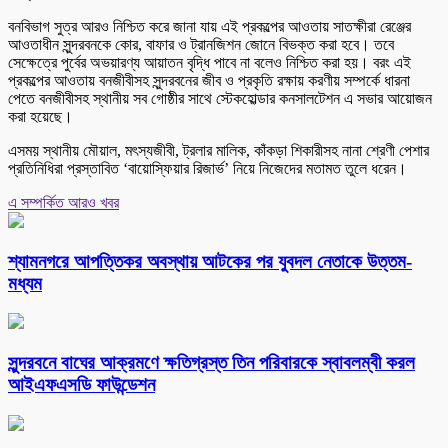
বনবিভাগ সুত্র আরও নিশ্চিত করে জানা যায় এই প্রকল্পের আওতায় সাতক্ষীরা রেঞ্জের
আওতাধীন সুন্দরবনকে কোর, বাফার ও ট্রানজিশন জোনে বিভক্ত করা হবে। তবে
সেক্ষেত্রে পুর্বের অভয়ারণ্য আয়াতন বৃদ্ধি পাবে না বলেও নিশ্চিত করা হয়। বরং এই
প্রকল্পের আওতায় বনজীবীসহ সুন্দরবনের জীব ও প্রকৃতি রক্ষায় করণীয় সম্পর্কে ধারনা
পেতে বনজীবীসহ স্থানীয় সব গোষ্ঠীর সাথে স্টেকহোল্ডার কনসালটেশন এ সভার আয়োজন
করা হয়েছে।
এসময় স্থানীয় মৌয়াল, মৎস্যজীবী, ট্রলার মালিক, কাঁকড়া শিকারীসহ নানা শ্রেণী পেশার
প্রতিনিধিরা প্রস্তাবিত ‘বায়োস্ফিয়ার রিজার্ভ’ নিয়ে নিজেদের মতামত তুলে ধরেন।
এ সম্পর্কিত আরও খবর
শ্যামনগরে আপত্তিকর অবস্থায় আটকের পর যুবদল নেতাকে উত্তম-
মধ্যম
সুন্দরবনে বাঘের আক্রমণে ক্ষতিগ্রস্ত তিন পরিবারকে স্বাবলম্বী করল
আইএফএসডি ফাউন্ডেশন