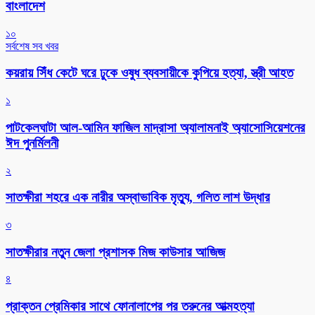
বাংলাদেশ
১০
সর্বশেষ সব খবর
কয়রায় সিঁধ কেটে ঘরে ঢুকে ওষুধ ব্যবসায়ীকে কুপিয়ে হত্যা, স্ত্রী আহত
১
পাটকেলঘাটা আল-আমিন ফাজিল মাদ্রাসা অ্যালামনাই অ্যাসোসিয়েশনের
ঈদ পুনর্মিলনী
২
সাতক্ষীরা শহরে এক নারীর অস্বাভাবিক মৃত্যু, গলিত লাশ উদ্ধার
৩
সাতক্ষীরার নতুন জেলা প্রশাসক মিজ কাউসার আজিজ
৪
প্রাক্তন প্রেমিকার সাথে ফোনালাপের পর তরুনের আত্মহত্যা