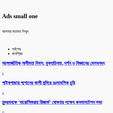
Ads small one
আপনার মতামত লিখুন
সর্বশেষ
জনপ্রিয়
আন্তর্জাতিক অসীমতা দিবস: মুক্তচিন্তা, দর্শন ও বিজ্ঞানের মেলবন্ধন
১
পাইকগাছায় শ্মশানের কালী মন্দিরে দুঃসাহসিক চুরি
২
সুন্দরবনকে ‘বায়োস্ফিয়ার রিজার্ভ’ ঘোষণার লক্ষ্যে কনসালটেশন সভা
৩