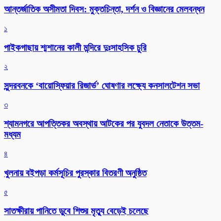
আন্তর্জাতিক অসীমতা দিবস: মুক্তচিন্তা, দর্শন ও বিজ্ঞানের মেলবন্ধন
১
পাইকগাছায় শ্মশানের কালী মন্দিরে দুঃসাহসিক চুরি
২
সুন্দরবনকে ‘বায়োস্ফিয়ার রিজার্ভ’ ঘোষণার লক্ষ্যে কনসালটেশন সভা
৩
শ্যামনগরে আপত্তিকর অবস্থায় আটকের পর যুবদল নেতাকে উত্তম-
মধ্যম
৪
খুলনায় বইপড়া কর্মসূচির পুরস্কার বিতরণী অনুষ্ঠিত
৫
সাতক্ষীরায় পানিতে ডুবে শিশুর মৃত্যু বেড়েই চলেছে