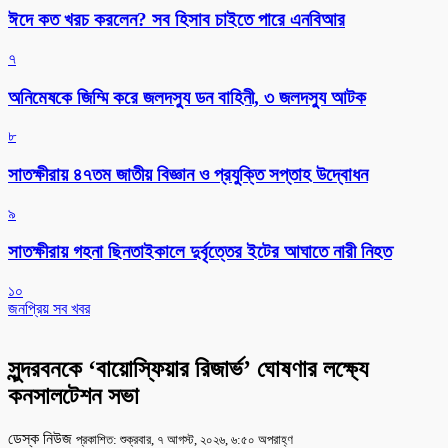
ঈদে কত খরচ করলেন? সব হিসাব চাইতে পারে এনবিআর
৭
অনিমেষকে জিম্মি করে জলদস্যু ডন বাহিনী, ৩ জলদস্যু আটক
৮
সাতক্ষীরায় ৪৭তম জাতীয় বিজ্ঞান ও প্রযুক্তি সপ্তাহ উদ্বোধন
৯
সাতক্ষীরায় গহনা ছিনতাইকালে দুর্বৃত্তের ইটের আঘাতে নারী নিহত
১০
জনপ্রিয় সব খবর
সুন্দরবনকে ‘বায়োস্ফিয়ার রিজার্ভ’ ঘোষণার লক্ষ্যে
কনসালটেশন সভা
ডেস্ক নিউজ
প্রকাশিত: শুক্রবার, ৭ আগস্ট, ২০২৬, ৬:৫০ অপরাহ্ণ