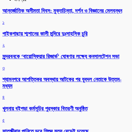
আন্তর্জাতিক অসীমতা দিবস: মুক্তচিন্তা, দর্শন ও বিজ্ঞানের মেলবন্ধন
১
পাইকগাছায় শ্মশানের কালী মন্দিরে দুঃসাহসিক চুরি
২
সুন্দরবনকে ‘বায়োস্ফিয়ার রিজার্ভ’ ঘোষণার লক্ষ্যে কনসালটেশন সভা
৩
শ্যামনগরে আপত্তিকর অবস্থায় আটকের পর যুবদল নেতাকে উত্তম-
মধ্যম
৪
খুলনায় বইপড়া কর্মসূচির পুরস্কার বিতরণী অনুষ্ঠিত
৫
সাতক্ষীরায় পানিতে ডুবে শিশুর মৃত্যু বেড়েই চলেছে