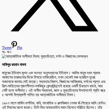
Tweet
Pin
অ-
অ+
সাকিবুর রহমান বাবলা
মানুষের ইতিহাস মূলত এক অনন্ত অনুসন্ধানের ইতিহাস। আদিম মানুষ যখন প্রথম
আকাশের তারাগুলোর দিকে বিস্ময়ে তাকিয়েছিল, তখন থেকেই শুরু হয়েছিল দূরের
অজানাকে জানার সেই যাত্রা। সভ্যতার বিকাশ, বিজ্ঞানের আবিষ্কার, দর্শনের প্রশ্ন এবং
শিল্প-সাহিত্যের সৃজনশীলতা-সবকিছুর কেন্দ্রবিন্দুতেই রয়েছে একটি চিরন্তন ধারণা, আর
সেটি হলো অসীমতা। এই অসীম সম্ভাবনা, জ্ঞান ও মুক্তচিন্তার উদযাপনেই প্রতি বছর
৮ আগস্ট বিশ্বব্যাপী পালিত হয় আন্তর্জাতিক অসীমতা দিবস।
১৯৮৭ সালে মার্কিন দার্শনিক, কবি, সাংবাদিক ও কল্পবিজ্ঞান লেখক জঁ-পিয়েরে আদি ফেনিও
এই দিবসের সূচনা করেন। তিনি ফ্রি অ্যাডভাইস ম্যান হিসেবে পরিচিত ছিলেন। তাঁর