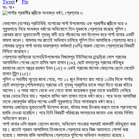
Tweet
Pin
অ-
অ+
বেনাপোল (যশোর) প্রতিনিধি: যশোরের শার্শা উপজেলায় এক প্রবাসীর স্ত্রীকে ঘরে ও
পুকুরপাড়ে নিয়ে সংঘবদ্ধ ধর্ষণের অভিযোগে তিন যুবককে গ্রেপ্তার করেছে পুলিশ।
রোববার রাতে ভুক্তভোগী গৃহবধূ বাদী হয়ে পাঁচজনের নাম উল্লেখ করে শার্শা থানায় একটি
মামলা করেন। মামলার পর রাতেই অভিযান চালিয়ে পুলিশ তিন আসামিকে গ্রেপ্তার করে।
সোমবার দুপুরে শার্শা থানার ভারপ্রাপ্ত কর্মকর্তা (ওসি) মারুফ হোসেন গ্রেপ্তারের বিষয়টি
নিশ্চিত করেছেন।
গ্রেপ্তার ব্যক্তিরা হলেনÑউপজেলার নিজামপুর ইউনিয়নের চান্দুড়িয়া ঘোপ গ্রামের
আলাউদ্দিন শেখের ছেলে হাসিব আল হাসান (১৯), ছোট বসন্তপুর গ্রামের মফিজুর
রহমানের ছেলে আব্দুর রহমান ইমন (২৪) ও একই গ্রামের মালেক মোড়লের ছেলে মেহেদি
হাসান টুটুল (২৫)।
পুলিশ ও স্থানীয় সূত্রে জানা গেছে, গত ১২ জুন দিবাগত রাত সাড়ে ১২টার দিকে শার্শার
ছোট বসন্তপুর (পশ্চিমপাড়া) গ্রামের ওই গৃহবধূ প্রকৃতির ডাকে সাড়া দিতে ঘরের বাইরে
আসেন। এ সময় আগে থেকে ওত পেতে থাকা কয়েকজন যুবক তাকে ভয়ভীতি দেখিয়ে
ঘরের ভেতর নিয়ে যায়। প্রথমে হাসিব আল হাসান তাকে ধর্ষণ করে। পরে অন্য আসামিরা
তাকে জোরপূর্বক বাড়ির পাশের একটি পুকুরপাড়ে নিয়ে পালাক্রমে ধর্ষণ করে।
মামলার এজাহারে ভুক্তভোগী উল্লেখ করেন, ঘটনার সময় চিৎকার করলে তাকে প্রাণনাশের
হুমকি দেওয়া হয়েছিল। পরে তিনি বিষয়টি পরিবারের সদস্যদের জানান এবং থানায় লিখিত
অভিযোগ করেন।
শার্শা থানার ওসি মারুফ হোসেন জানান, অভিযোগ পাওয়ার পরপরই মামলাটি নথিভুক্ত করা
হয়। রাতেই প্রধান আসামিসহ তিনজনকে গ্রেপ্তার করে বিজ্ঞ আদালতে সোপর্দ করা
হয়েছে। মামলার বাকি আসামিদের গ্রেপ্তারে পুলিশের অভিযান অব্যাহত রয়েছে।