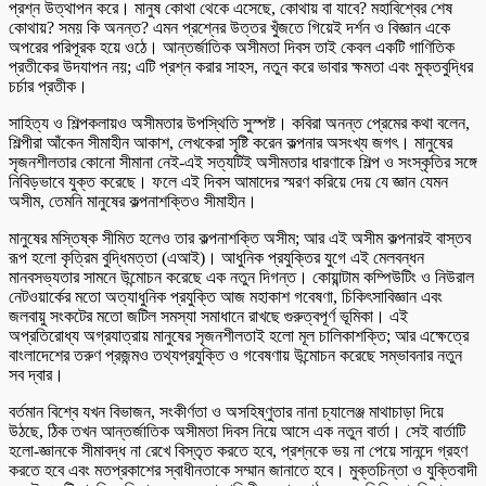
প্রশ্ন উত্থাপন করে। মানুষ কোথা থেকে এসেছে, কোথায় বা যাবে? মহাবিশ্বের শেষ
কোথায়? সময় কি অনন্ত? এমন প্রশ্নের উত্তর খুঁজতে গিয়েই দর্শন ও বিজ্ঞান একে
অপরের পরিপূরক হয়ে ওঠে। আন্তর্জাতিক অসীমতা দিবস তাই কেবল একটি গাণিতিক
প্রতীকের উদযাপন নয়; এটি প্রশ্ন করার সাহস, নতুন করে ভাবার ক্ষমতা এবং মুক্তবুদ্ধির
চর্চার প্রতীক।
সাহিত্য ও শিল্পকলায়ও অসীমতার উপস্থিতি সুস্পষ্ট। কবিরা অনন্ত প্রেমের কথা বলেন,
শিল্পীরা আঁকেন সীমাহীন আকাশ, লেখকেরা সৃষ্টি করেন কল্পনার অসংখ্য জগৎ। মানুষের
সৃজনশীলতার কোনো সীমানা নেই-এই সত্যটিই অসীমতার ধারণাকে শিল্প ও সংস্কৃতির সঙ্গে
নিবিড়ভাবে যুক্ত করেছে। ফলে এই দিবস আমাদের স্মরণ করিয়ে দেয় যে জ্ঞান যেমন
অসীম, তেমনি মানুষের কল্পনাশক্তিও সীমাহীন।
মানুষের মস্তিষ্ক সীমিত হলেও তার কল্পনাশক্তি অসীম; আর এই অসীম কল্পনারই বাস্তব
রূপ হলো কৃত্রিম বুদ্ধিমত্তা (এআই)। আধুনিক প্রযুক্তির যুগে এই মেলবন্ধন
মানবসভ্যতার সামনে উন্মোচন করেছে এক নতুন দিগন্ত। কোয়ান্টাম কম্পিউটিং ও নিউরাল
নেটওয়ার্কের মতো অত্যাধুনিক প্রযুক্তি আজ মহাকাশ গবেষণা, চিকিৎসাবিজ্ঞান এবং
জলবায়ু সংকটের মতো জটিল সমস্যা সমাধানে রাখছে গুরুত্বপূর্ণ ভূমিকা। এই
অপ্রতিরোধ্য অগ্রযাত্রায় মানুষের সৃজনশীলতাই হলো মূল চালিকাশক্তি; আর এক্ষেত্রে
বাংলাদেশের তরুণ প্রজন্মও তথ্যপ্রযুক্তি ও গবেষণায় উন্মোচন করেছে সম্ভাবনার নতুন
সব দ্বার।
বর্তমান বিশ্বে যখন বিভাজন, সংকীর্ণতা ও অসহিষ্ণুতার নানা চ্যালেঞ্জ মাথাচাড়া দিয়ে
উঠছে, ঠিক তখন আন্তর্জাতিক অসীমতা দিবস নিয়ে আসে এক নতুন বার্তা। সেই বার্তাটি
হলো-জ্ঞানকে সীমাবদ্ধ না রেখে বিস্তৃত করতে হবে, প্রশ্নকে ভয় না পেয়ে সানন্দে গ্রহণ
করতে হবে এবং মতপ্রকাশের স্বাধীনতাকে সম্মান জানাতে হবে। মুক্তচিন্তা ও যুক্তিবাদী