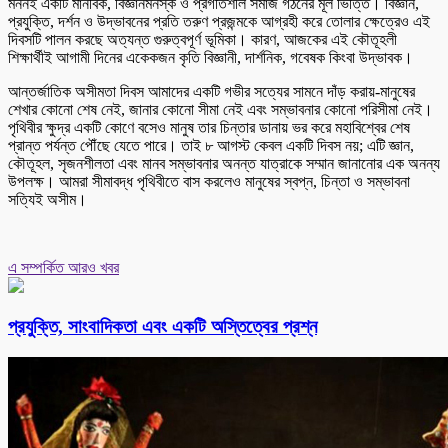
মননই একটি মানবিক, বিজ্ঞানমনস্ক ও প্রগতিশীল সমাজ গঠনের মূল ভিত্তি। বিজ্ঞান,
প্রযুক্তি, দর্শন ও উদ্ভাবনের প্রতি তরুণ প্রজন্মকে আগ্রহী করে তোলার ক্ষেত্রেও এই
দিবসটি পালন করছে অত্যন্ত গুরুত্বপূর্ণ ভূমিকা। কারণ, আজকের এই কৌতূহলী
শিক্ষার্থীই আগামী দিনের একেকজন কৃতি বিজ্ঞানী, দার্শনিক, গবেষক কিংবা উদ্ভাবক।
আন্তর্জাতিক অসীমতা দিবস আমাদের একটি গভীর সত্যের সামনে দাঁড় করায়-মানুষের
শেখার কোনো শেষ নেই, জানার কোনো সীমা নেই এবং সম্ভাবনার কোনো পরিসীমা নেই।
পৃথিবীর ক্ষুদ্র একটি কোণে বসেও মানুষ তার চিন্তার ডানায় ভর করে মহাবিশ্বের শেষ
প্রান্ত পর্যন্ত পৌঁছে যেতে পারে। তাই ৮ আগস্ট কেবল একটি দিবস নয়; এটি জ্ঞান,
কৌতূহল, সৃজনশীলতা এবং মানব সম্ভাবনার অনন্ত যাত্রাকে সম্মান জানানোর এক অনন্য
উপলক্ষ। আমরা সীমাবদ্ধ পৃথিবীতে বাস করলেও মানুষের স্বপ্ন, চিন্তা ও সম্ভাবনা
সত্যিই অসীম।
এ সম্পর্কিত আরও খবর
প্রযুক্তি, সাংবাদিকতা এবং একটি অস্তিত্বের প্রশ্ন