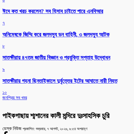
ঈদে কত খরচ করলেন? সব হিসাব চাইতে পারে এনবিআর
৭
অনিমেষকে জিম্মি করে জলদস্যু ডন বাহিনী, ৩ জলদস্যু আটক
৮
সাতক্ষীরায় ৪৭তম জাতীয় বিজ্ঞান ও প্রযুক্তি সপ্তাহ উদ্বোধন
৯
সাতক্ষীরায় গহনা ছিনতাইকালে দুর্বৃত্তের ইটের আঘাতে নারী নিহত
১০
জনপ্রিয় সব খবর
পাইকগাছায় শ্মশানের কালী মন্দিরে দুঃসাহসিক চুরি
ডেস্ক নিউজ
প্রকাশিত: শুক্রবার, ৭ আগস্ট, ২০২৬, ৬:৫৪ অপরাহ্ণ