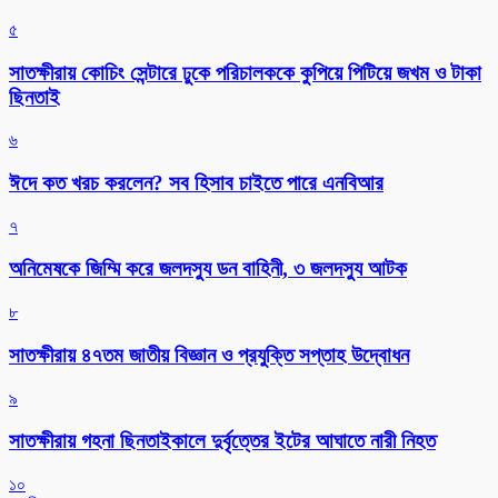
৫
সাতক্ষীরায় কোচিং সেন্টারে ঢুকে পরিচালককে কুপিয়ে পিটিয়ে জখম ও টাকা
ছিনতাই
৬
ঈদে কত খরচ করলেন? সব হিসাব চাইতে পারে এনবিআর
৭
অনিমেষকে জিম্মি করে জলদস্যু ডন বাহিনী, ৩ জলদস্যু আটক
৮
সাতক্ষীরায় ৪৭তম জাতীয় বিজ্ঞান ও প্রযুক্তি সপ্তাহ উদ্বোধন
৯
সাতক্ষীরায় গহনা ছিনতাইকালে দুর্বৃত্তের ইটের আঘাতে নারী নিহত
১০