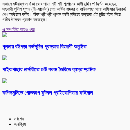
সকালে ঘটনাস্থাল বাঁকা ঘোষ পাড়া শ্রী শ্রী শ্মশানের কালী মন্দির পরিদর্শন করেছেন,
সহকারী পুলিশ সুপার (ডি-সার্কেল) মোঃ আমির হামজা ও পাইকগাছা থানা অফিসার ইনচার্জ
শেখ আউয়াল কবির। বাঁকা শ্রী শ্রী শ্মশান কালী মন্দিরের ভক্তরা এই চুরির ঘটনা নিয়ে
গভীর উদ্বেগ প্রকাশ করেছেন।
এ সম্পর্কিত আরও খবর
খুলনায় বইপড়া কর্মসূচির পুরস্কার বিতরণী অনুষ্ঠিত
পাইকগাছায় নার্সারীতে গুটি কলম তৈরিতে ব্যস্ত শ্রমিক
কপিলমুনিতে গোল্ডকাপ ফুটবল প্রতিযোগিতার ফাইনাল
সর্বশেষ
জনপ্রিয়