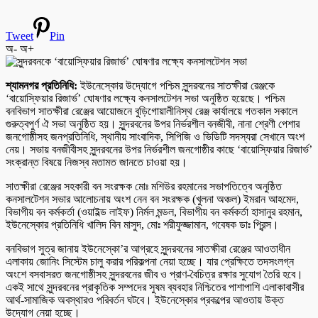
Tweet
Pin
অ-
অ+
শ্যামনগর প্রতিনিধি:
ইউনেস্কোর উদ্যোগে পশ্চিম সুন্দরবনের সাতক্ষীরা রেঞ্জকে
‘বায়োস্ফিয়ার রিজার্ভ’ ঘোষণার লক্ষ্যে কনসালটেশন সভা অনুষ্ঠিত হয়েছে। পশ্চিম
বনবিভাগ সাতক্ষীরা রেঞ্জের আয়োজনে বুড়িগোয়ালীনিস্থ রেঞ্জ কার্যালয়ে গতকাল সকালে
গুরুত্বপুর্ণ ঐ সভা অনুষ্ঠিত হয়। সুন্দরবনের উপর নির্ভরশীল বনজীবী, নানা শ্রেণী পেশার
জনগোষ্ঠীসহ জনপ্রতিনিধি, স্থানীয় সাংবাদিক, সিপিজি ও ভিডিটি সদস্যরা সেখানে অংশ
নেয়। সভায় বনজীবীসহ সুন্দরবনের উপর নির্ভরশীল জনগোষ্ঠীর কাছে ‘বায়োস্ফিয়ার রিজার্ভ’
সংক্রান্ত বিষয়ে নিজস্ব মতামত জানতে চাওয়া হয়।
সাতক্ষীরা রেঞ্জের সহকারী বন সংরক্ষক মোঃ মশিউর রহমানের সভাপতিত্বে অনুষ্ঠিত
কনসালটেশন সভার আলোচনায় অংশ নেন বন সংরক্ষক (খুলনা অঞ্চল) ইমরান আহমেদ,
বিভাগীয় বন কর্মকর্তা (ওয়াইল্ড লাইফ) নির্মল মন্ডল, বিভাগীয় বন কর্মকর্তা হাসানুর রহমান,
ইউনেস্কোর প্রতিনিধি খালিদ বিন মাসুদ, মোঃ শরীফুজ্জামান, গবেষক ডাঃ প্রিন্স।
বনবিভাগ সুত্র জানায় ইউনেস্কো’র আগ্রহে সুন্দরবনের সাতক্ষীরা রেঞ্জের আওতাধীন
এলাকায় জোনিং সিস্টেম চালু করার পরিকল্পনা নেয়া হচ্ছে। যার প্রেক্ষিতে তদসংলগ্ন
অংশে বসবাসরত জনগোষ্ঠীসহ সুন্দরবনের জীব ও প্রাণ-বৈচিত্র রক্ষার সুযোগ তৈরি হবে।
একই সাথে সুন্দরবনের প্রাকৃতিক সম্পদের সুষম ব্যবহার নিশ্চিতের পাশাপাশি এলাকাবাসীর
আর্থ-সামাজিক অবস্থারও পরিবর্তন ঘটবে। ইউনেস্কোর প্রকল্পের আওতায় উক্ত
উদ্যোগ নেয়া হচ্ছে।