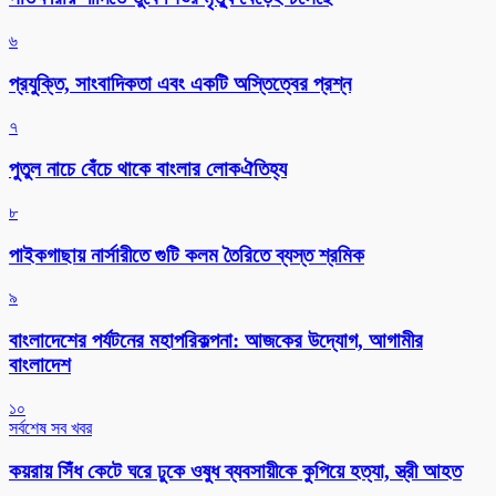
৬
প্রযুক্তি, সাংবাদিকতা এবং একটি অস্তিত্বের প্রশ্ন
৭
পুতুল নাচে বেঁচে থাকে বাংলার লোকঐতিহ্য
৮
পাইকগাছায় নার্সারীতে গুটি কলম তৈরিতে ব্যস্ত শ্রমিক
৯
বাংলাদেশের পর্যটনের মহাপরিকল্পনা: আজকের উদ্যোগ, আগামীর
বাংলাদেশ
১০
সর্বশেষ সব খবর
কয়রায় সিঁধ কেটে ঘরে ঢুকে ওষুধ ব্যবসায়ীকে কুপিয়ে হত্যা, স্ত্রী আহত