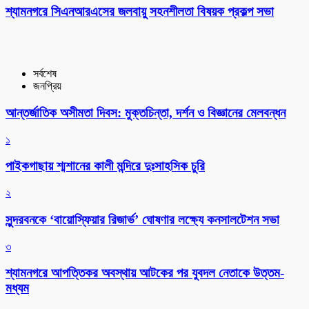
শ্যামনগরে সিএনআরএসের জলবায়ু সহনশীলতা বিষয়ক প্রকল্প সভা
সর্বশেষ
জনপ্রিয়
আন্তর্জাতিক অসীমতা দিবস: মুক্তচিন্তা, দর্শন ও বিজ্ঞানের মেলবন্ধন
১
পাইকগাছায় শ্মশানের কালী মন্দিরে দুঃসাহসিক চুরি
২
সুন্দরবনকে ‘বায়োস্ফিয়ার রিজার্ভ’ ঘোষণার লক্ষ্যে কনসালটেশন সভা
৩
শ্যামনগরে আপত্তিকর অবস্থায় আটকের পর যুবদল নেতাকে উত্তম-
মধ্যম