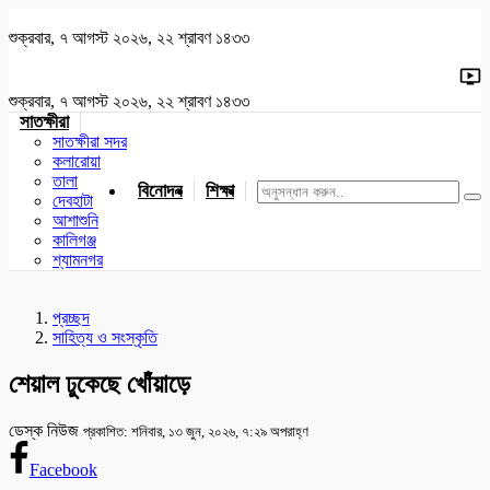
শুক্রবার, ৭ আগস্ট ২০২৬, ২২ শ্রাবণ ১৪৩৩
শুক্রবার, ৭ আগস্ট ২০২৬, ২২ শ্রাবণ ১৪৩৩
সাতক্ষীরা
সাতক্ষীরা সদর
কলারোয়া
তালা
বিনোদন
শিক্ষা
খেলাধুলা
জাতীয়
খুলনা
যশোর
দেবহাটা
আশাশুনি
কালিগঞ্জ
শ্যামনগর
প্রচ্ছদ
সাহিত্য ও সংস্কৃতি
শেয়াল ঢুকেছে খোঁয়াড়ে
ডেস্ক নিউজ
প্রকাশিত: শনিবার, ১৩ জুন, ২০২৬, ৭:২৯ অপরাহ্ণ
Facebook