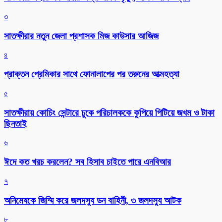
৩
সাতক্ষীরার নতুন জেলা প্রশাসক মিজ কাউসার আজিজ
৪
প্রাক্তন প্রেমিকার সাথে ফোনালাপের পর তরুনের আত্মহত্যা
৫
সাতক্ষীরায় কোচিং সেন্টারে ঢুকে পরিচালককে কুপিয়ে পিটিয়ে জখম ও টাকা
ছিনতাই
৬
ঈদে কত খরচ করলেন? সব হিসাব চাইতে পারে এনবিআর
৭
অনিমেষকে জিম্মি করে জলদস্যু ডন বাহিনী, ৩ জলদস্যু আটক
৮