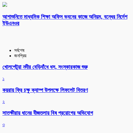
আশাশুনিতে মাধ্যমিক শিক্ষা অফিস ভবনের কাজে অনিয়ম, বন্ধের নির্দেশ
ইউএনওর
সর্বশেষ
জনপ্রিয়
খোলপেটুয়া নদীর বেড়িবাঁধে ধস, সংস্কারকাজ শুরু
১
কয়রায় ফ্রি চক্ষু ক্যাম্প উপলক্ষে লিফলেট বিতরণ
২
সাতক্ষীরায় ধানের বীজতলায় বিষ প্রয়োগের অভিযোগ
৩