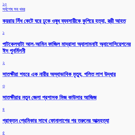
১০
সর্বশেষ সব খবর
কয়রায় সিঁধ কেটে ঘরে ঢুকে ওষুধ ব্যবসায়ীকে কুপিয়ে হত্যা, স্ত্রী আহত
১
পাটকেলঘাটা আল-আমিন ফাজিল মাদ্রাসা অ্যালামনাই অ্যাসোসিয়েশনের
ঈদ পুনর্মিলনী
২
সাতক্ষীরা শহরে এক নারীর অস্বাভাবিক মৃত্যু, গলিত লাশ উদ্ধার
৩
সাতক্ষীরার নতুন জেলা প্রশাসক মিজ কাউসার আজিজ
৪
প্রাক্তন প্রেমিকার সাথে ফোনালাপের পর তরুনের আত্মহত্যা
৫