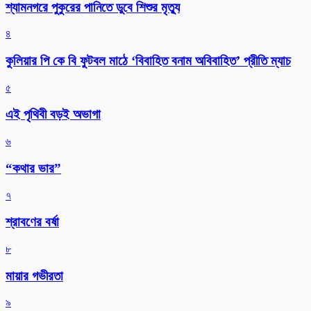
শ্যামনগরে পুকুরের পানিতে ডুবে শিশুর মৃত্যু
৪
কুলিয়ার পি কে বি ফুটবল মাঠে ‘বিবাহিত বনাম অবিবাহিত’ প্রীতি ম্যাচ
৫
এই পৃথিবী বড়ই অভাগা
৬
“কথার ভার”
৭
শ্রাবণের বর্ষা
৮
মায়ার গভীরতা
৯