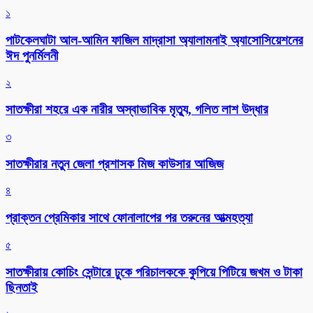
১
পাটকেলঘাটা আল-আমিন ফাজিল মাদ্রাসা অ্যালামনাই অ্যাসোসিয়েশনের
ঈদ পুনর্মিলনী
২
সাতক্ষীরা শহরে এক নারীর অস্বাভাবিক মৃত্যু, গলিত লাশ উদ্ধার
৩
সাতক্ষীরার নতুন জেলা প্রশাসক মিজ কাউসার আজিজ
৪
প্রাক্তন প্রেমিকার সাথে ফোনালাপের পর তরুনের আত্মহত্যা
৫
সাতক্ষীরায় কোচিং সেন্টারে ঢুকে পরিচালককে কুপিয়ে পিটিয়ে জখম ও টাকা
ছিনতাই