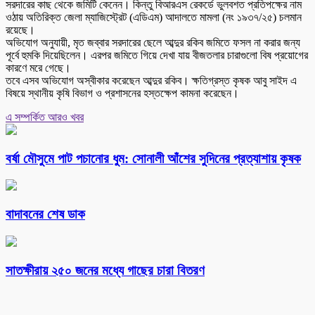
সরদারের কাছ থেকে জমিটি কেনেন। কিন্তু বিআরএস রেকর্ডে ভুলবশত প্রতিপক্ষের নাম
ওঠায় অতিরিক্ত জেলা ম্যাজিস্ট্রেট (এডিএম) আদালতে মামলা (নং ১৯৩৭/২৫) চলমান
রয়েছে।
অভিযোগ অনুযায়ী, মৃত জব্বার সরদারের ছেলে আব্দুর রকিব জমিতে ফসল না করার জন্য
পূর্বে হুমকি দিয়েছিলেন। এরপর জমিতে গিয়ে দেখা যায় বীজতলার চারাগুলো বিষ প্রয়োগের
কারণে মরে গেছে।
তবে এসব অভিযোগ অস্বীকার করেছেন আব্দুর রকিব। ক্ষতিগ্রস্ত কৃষক আবু সাইদ এ
বিষয়ে স্থানীয় কৃষি বিভাগ ও প্রশাসনের হস্তক্ষেপ কামনা করেছেন।
এ সম্পর্কিত আরও খবর
বর্ষা মৌসুমে পাট পচানোর ধুম: সোনালী আঁশের সুদিনের প্রত্যাশায় কৃষক
বাদাবনের শেষ ডাক
সাতক্ষীরায় ২৫০ জনের মধ্যে গাছের চারা বিতরণ