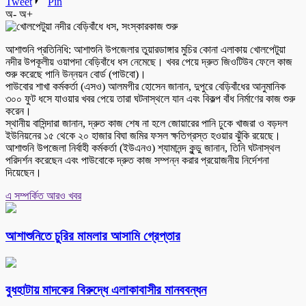
Tweet
Pin
অ-
অ+
আশাশুনি প্রতিনিধি: আশাশুনি উপজেলার তুয়ারডাঙ্গার মুচির কোনা এলাকায় খোলপেটুয়া
নদীর উপকূলীয় ওয়াপদা বেড়িবাঁধে ধস নেমেছে। খবর পেয়ে দ্রুত জিওটিউব ফেলে কাজ
শুরু করেছে পানি উন্নয়ন বোর্ড (পাউবো)।
পাউবোর শাখা কর্মকর্তা (এসও) আলমগীর হোসেন জানান, দুপুরে বেড়িবাঁধের আনুমানিক
৩০০ ফুট ধসে যাওয়ার খবর পেয়ে তারা ঘটনাস্থলে যান এবং বিকল্প বাঁধ নির্মাণের কাজ শুরু
করেন।
স্থানীয় বাসিন্দারা জানান, দ্রুত কাজ শেষ না হলে জোয়ারের পানি ঢুকে খাজরা ও বড়দল
ইউনিয়নের ১৫ থেকে ২০ হাজার বিঘা জমির ফসল ক্ষতিগ্রস্ত হওয়ার ঝুঁকি রয়েছে।
আশাশুনি উপজেলা নির্বাহী কর্মকর্তা (ইউএনও) শ্যামানন্দ কুন্ডু জানান, তিনি ঘটনাস্থল
পরিদর্শন করেছেন এবং পাউবোকে দ্রুত কাজ সম্পন্ন করার প্রয়োজনীয় নির্দেশনা
দিয়েছেন।
এ সম্পর্কিত আরও খবর
আশাশুনিতে চুরির মামলার আসামি গ্রেপ্তার
বুধহাটায় মাদকের বিরুদ্ধে এলাকাবাসীর মানববন্ধন