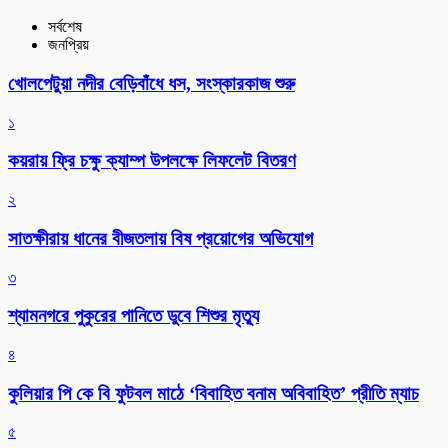
সর্বশেষ
জনপ্রিয়
খোলপেটুয়া নদীর বেড়িবাঁধে ধস, সংস্কারকাজ শুরু
১
কয়রায় ফ্রি চক্ষু ক্যাম্প উপলক্ষে লিফলেট বিতরণ
২
সাতক্ষীরায় ধানের বীজতলায় বিষ প্রয়োগের অভিযোগ
৩
শ্যামনগরে পুকুরের পানিতে ডুবে শিশুর মৃত্যু
৪
কুলিয়ার পি কে বি ফুটবল মাঠে ‘বিবাহিত বনাম অবিবাহিত’ প্রীতি ম্যাচ
৫