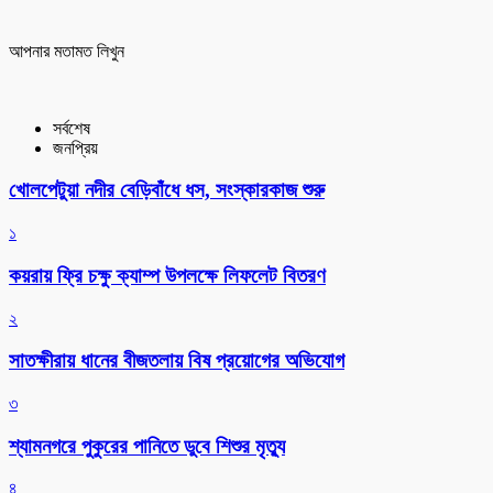
আপনার মতামত লিখুন
সর্বশেষ
জনপ্রিয়
খোলপেটুয়া নদীর বেড়িবাঁধে ধস, সংস্কারকাজ শুরু
১
কয়রায় ফ্রি চক্ষু ক্যাম্প উপলক্ষে লিফলেট বিতরণ
২
সাতক্ষীরায় ধানের বীজতলায় বিষ প্রয়োগের অভিযোগ
৩
শ্যামনগরে পুকুরের পানিতে ডুবে শিশুর মৃত্যু
৪