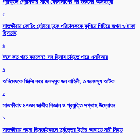
প্রাক্তন প্রেমিকার সাথে ফোনালাপের পর তরুনের আত্মহত্যা
৫
সাতক্ষীরায় কোচিং সেন্টারে ঢুকে পরিচালককে কুপিয়ে পিটিয়ে জখম ও টাকা
ছিনতাই
৬
ঈদে কত খরচ করলেন? সব হিসাব চাইতে পারে এনবিআর
৭
অনিমেষকে জিম্মি করে জলদস্যু ডন বাহিনী, ৩ জলদস্যু আটক
৮
সাতক্ষীরায় ৪৭তম জাতীয় বিজ্ঞান ও প্রযুক্তি সপ্তাহ উদ্বোধন
৯
সাতক্ষীরায় গহনা ছিনতাইকালে দুর্বৃত্তের ইটের আঘাতে নারী নিহত