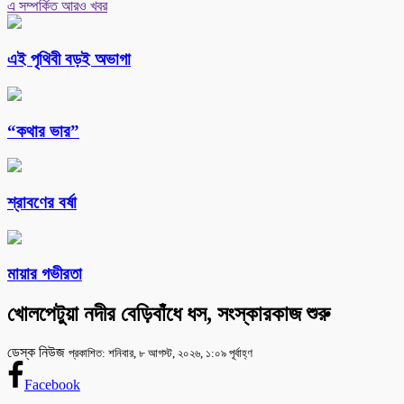
এ সম্পর্কিত আরও খবর
এই পৃথিবী বড়ই অভাগা
“কথার ভার”
শ্রাবণের বর্ষা
মায়ার গভীরতা
খোলপেটুয়া নদীর বেড়িবাঁধে ধস, সংস্কারকাজ শুরু
ডেস্ক নিউজ
প্রকাশিত: শনিবার, ৮ আগস্ট, ২০২৬, ১:০৯ পূর্বাহ্ণ
Facebook