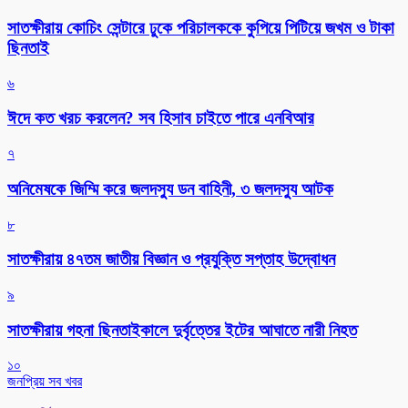
সাতক্ষীরায় কোচিং সেন্টারে ঢুকে পরিচালককে কুপিয়ে পিটিয়ে জখম ও টাকা
ছিনতাই
৬
ঈদে কত খরচ করলেন? সব হিসাব চাইতে পারে এনবিআর
৭
অনিমেষকে জিম্মি করে জলদস্যু ডন বাহিনী, ৩ জলদস্যু আটক
৮
সাতক্ষীরায় ৪৭তম জাতীয় বিজ্ঞান ও প্রযুক্তি সপ্তাহ উদ্বোধন
৯
সাতক্ষীরায় গহনা ছিনতাইকালে দুর্বৃত্তের ইটের আঘাতে নারী নিহত
১০
জনপ্রিয় সব খবর