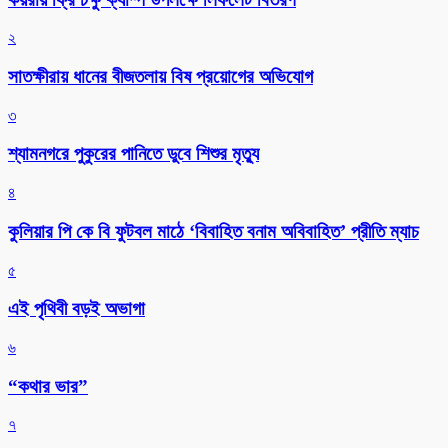
২
সাতক্ষীরায় ধানের বীজতলায় বিষ প্রয়োগের অভিযোগ
৩
শ্যামনগরে পুকুরের পানিতে ডুবে শিশুর মৃত্যু
৪
কুলিয়ার পি কে বি ফুটবল মাঠে ‘বিবাহিত বনাম অবিবাহিত’ প্রীতি ম্যাচ
৫
এই পৃথিবী বড়ই অভাগা
৬
“কথার ভার”
৭