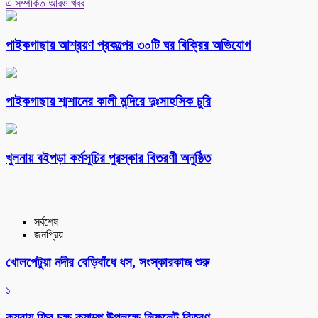
এ সম্পর্কিত আরও খবর
পাইকগাছায় আশ্রয়ণ প্রকল্পের ৩০টি ঘর বিক্রির অভিযোগ
পাইকগাছায় শ্মশানের কালী মন্দিরে দুঃসাহসিক চুরি
খুলনায় বইপড়া কর্মসূচির পুরস্কার বিতরণী অনুষ্ঠিত
সর্বশেষ
জনপ্রিয়
খোলপেটুয়া নদীর বেড়িবাঁধে ধস, সংস্কারকাজ শুরু
১
কয়রায় ফ্রি চক্ষু ক্যাম্প উপলক্ষে লিফলেট বিতরণ