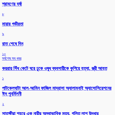
শ্রাবণের বর্ষা
৮
মায়ার গভীরতা
৯
রাত শেষে দিন
১০
সর্বশেষ সব খবর
কয়রায় সিঁধ কেটে ঘরে ঢুকে ওষুধ ব্যবসায়ীকে কুপিয়ে হত্যা, স্ত্রী আহত
১
পাটকেলঘাটা আল-আমিন ফাজিল মাদ্রাসা অ্যালামনাই অ্যাসোসিয়েশনের
ঈদ পুনর্মিলনী
২
সাতক্ষীরা শহরে এক নারীর অস্বাভাবিক মৃত্যু, গলিত লাশ উদ্ধার