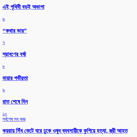
এই পৃথিবী বড়ই অভাগা
৬
“কথার ভার”
৭
শ্রাবণের বর্ষা
৮
মায়ার গভীরতা
৯
রাত শেষে দিন
১০
সর্বশেষ সব খবর
কয়রায় সিঁধ কেটে ঘরে ঢুকে ওষুধ ব্যবসায়ীকে কুপিয়ে হত্যা, স্ত্রী আহত