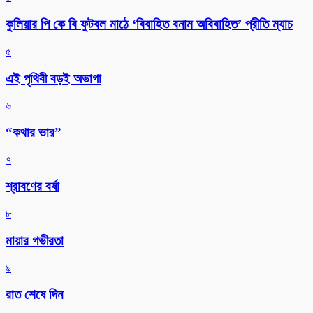
কুলিয়ার পি কে বি ফুটবল মাঠে ‘বিবাহিত বনাম অবিবাহিত’ প্রীতি ম্যাচ
৫
এই পৃথিবী বড়ই অভাগা
৬
“কথার ভার”
৭
শ্রাবণের বর্ষা
৮
মায়ার গভীরতা
৯
রাত শেষে দিন