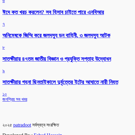
৬
ঈদে কত খরচ করলেন? সব হিসাব চাইতে পারে এনবিআর
৭
অনিমেষকে জিম্মি করে জলদস্যু ডন বাহিনী, ৩ জলদস্যু আটক
৮
সাতক্ষীরায় ৪৭তম জাতীয় বিজ্ঞান ও প্রযুক্তি সপ্তাহ উদ্বোধন
৯
সাতক্ষীরায় গহনা ছিনতাইকালে দুর্বৃত্তের ইটের আঘাতে নারী নিহত
১০
জনপ্রিয় সব খবর
২০২৫
patradoot
সর্বস্বত্ব সংরক্ষিত