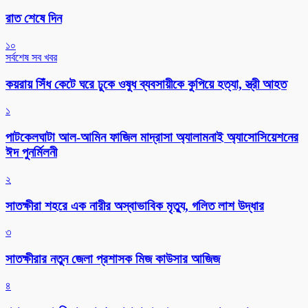
রাত শেষে দিন
১০
সর্বশেষ সব খবর
কয়রায় সিঁধ কেটে ঘরে ঢুকে ওষুধ ব্যবসায়ীকে কুপিয়ে হত্যা, স্ত্রী আহত
১
পাটকেলঘাটা আল-আমিন ফাজিল মাদ্রাসা অ্যালামনাই অ্যাসোসিয়েশনের
ঈদ পুনর্মিলনী
২
সাতক্ষীরা শহরে এক নারীর অস্বাভাবিক মৃত্যু, গলিত লাশ উদ্ধার
৩
সাতক্ষীরার নতুন জেলা প্রশাসক মিজ কাউসার আজিজ
৪