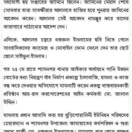
সহযোগী ছয় সপ্তাহের জামিনে ছিলেন। জামিনের মেয়াদ শেষে
সোমবার তারা সাতক্ষীরার আদালতে হাজির হয়ে পুনরায় জামিনের
আবেদন করেন। আদালত সেই আবেদন নামঞ্জুর করে তাদের
কারাগারে পাঠানোর আদেশ দেন।
এদিকে, আদালত চত্বরে নজরুল ইসলামের ছবি নিতে গেলে
সাংবাদিকদের ক্যামেরা ও মোবাইল ফোন ফেলে দেন তার ছোট
ছেলে সাইফুল ইসলাম।
গত ২৫ মে রাতে শ্যামনগর থানায় জাইকার অর্থায়নে পানি উন্নয়ন
বোর্ডের বন্যা নিয়ন্ত্রণ বাঁধ নির্মাণ প্রকল্পে চাঁদাবাজি, হামলা ও কাজ
বন্ধ করে দেওয়ার অভিযোগে মামলাটি করেন প্রকল্প বাস্তবায়নকারী
প্রতিষ্ঠান আর-রাদ করপোরেশনের আইন কর্মকর্তা মো. জালাল
উদ্দিন।
মামলায় প্রধান আসামি করা হয় বুড়িগোয়ালিনী ইউনিয়ন পরিষদের
চেয়ারম্যান ও শ্যামনগর উপজেলা জামায়াতের কর্মপরিষদ ও শুরা
সদস্য হাজী মো. নজরুল ইসলামকে। মামলায় তার ছেলে আব্দুর