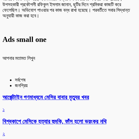
উপসহকারী প্রকৌশলী রফিকুল ইসলাম জানান, ছুটির দিনে শ্রমিকরা কাজটি করে
ফেলেছিল। অভিযোগ পাওয়ার পর কাজ বন্ধ রাখা হয়েছে। পরবর্তীতে সবার সিদ্ধান্ত
অনুযায়ী কাজ করা হবে।
Ads small one
আপনার মতামত লিখুন
সর্বশেষ
জনপ্রিয়
আর্জেন্টাইন গণমাধ্যমে মেসির বাবার মৃত্যুর খবর
১
বিশ্বকাপে মেসিকে হত্যার হুমকি, ফাঁস হলো ভয়ংকর নথি
২