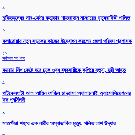
৮
মুক্তিযুদ্ধের সাব-সেক্টর কমান্ডার শাহজাহান মাস্টারের মৃত্যুবার্ষিকী পালিত
৯
কলারোয়ায় নতুন সড়কের কাজের উদ্বোধন করলেন জেলা পরিষদ প্রশাসক
১০
সর্বশেষ সব খবর
কয়রায় সিঁধ কেটে ঘরে ঢুকে ওষুধ ব্যবসায়ীকে কুপিয়ে হত্যা, স্ত্রী আহত
১
পাটকেলঘাটা আল-আমিন ফাজিল মাদ্রাসা অ্যালামনাই অ্যাসোসিয়েশনের
ঈদ পুনর্মিলনী
২
সাতক্ষীরা শহরে এক নারীর অস্বাভাবিক মৃত্যু, গলিত লাশ উদ্ধার
৩