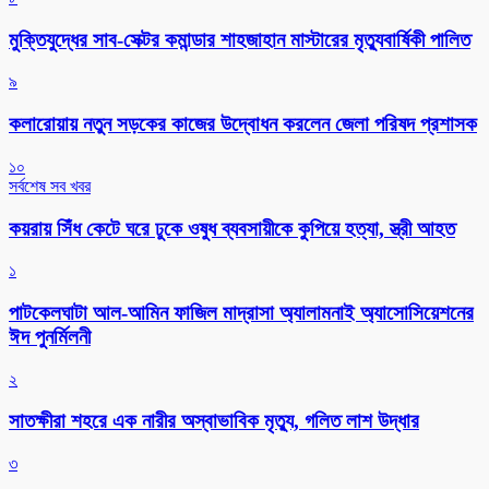
মুক্তিযুদ্ধের সাব-সেক্টর কমান্ডার শাহজাহান মাস্টারের মৃত্যুবার্ষিকী পালিত
৯
কলারোয়ায় নতুন সড়কের কাজের উদ্বোধন করলেন জেলা পরিষদ প্রশাসক
১০
সর্বশেষ সব খবর
কয়রায় সিঁধ কেটে ঘরে ঢুকে ওষুধ ব্যবসায়ীকে কুপিয়ে হত্যা, স্ত্রী আহত
১
পাটকেলঘাটা আল-আমিন ফাজিল মাদ্রাসা অ্যালামনাই অ্যাসোসিয়েশনের
ঈদ পুনর্মিলনী
২
সাতক্ষীরা শহরে এক নারীর অস্বাভাবিক মৃত্যু, গলিত লাশ উদ্ধার
৩