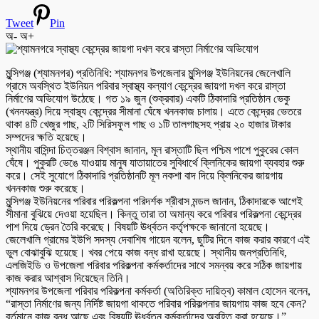
Tweet
Pin
অ-
অ+
মুন্সিগঞ্জ (শ্যামনগর) প্রতিনিধি: শ্যামনগর উপজেলার মুন্সিগঞ্জ ইউনিয়নের জেলেখালি
গ্রামে অবস্থিত ইউনিয়ন পরিবার স্বাস্থ্য কল্যাণ কেন্দ্রের জায়গা দখল করে রাস্তা
নির্মাণের অভিযোগ উঠেছে। গত ১৯ জুন (শুক্রবার) একটি ঠিকাদারি প্রতিষ্ঠান ভেকু
(খননযন্ত্র) দিয়ে স্বাস্থ্য কেন্দ্রের সীমানা ঘেঁষে খননকাজ চালায়। এতে কেন্দ্রের ভেতরে
থাকা ৪টি খেজুর গাছ, ২টি সিরিসফুল গাছ ও ১টি তালগাছসহ প্রায় ২০ হাজার টাকার
সম্পদের ক্ষতি হয়েছে।
স্থানীয় বাসিন্দা চিত্তরঞ্জন বিশ্বাস জানান, মূল রাস্তাটি ছিল পশ্চিম পাশে পুকুরের কোল
ঘেঁষে। পুকুরটি ভেঙে যাওয়ায় মানুষ যাতায়াতের সুবিধার্থে ক্লিনিকের জায়গা ব্যবহার শুরু
করে। সেই সুযোগে ঠিকাদারি প্রতিষ্ঠানটি মূল নকশা বাদ দিয়ে ক্লিনিকের জায়গায়
খননকাজ শুরু করেছে।
মুন্সিগঞ্জ ইউনিয়নের পরিবার পরিকল্পনা পরিদর্শক শ্রীবাস মন্ডল জানান, ঠিকাদারকে আগেই
সীমানা বুঝিয়ে দেওয়া হয়েছিল। কিন্তু তারা তা অমান্য করে পরিবার পরিকল্পনা কেন্দ্রের
পাশ দিয়ে ড্রেন তৈরি করেছে। বিষয়টি ঊর্ধ্বতন কর্তৃপক্ষকে জানানো হয়েছে।
জেলেখালি গ্রামের ইউপি সদস্য দেবাশিষ গায়েন বলেন, ছুটির দিনে কাজ করার কারণে এই
ভুল বোঝাবুঝি হয়েছে। খবর পেয়ে কাজ বন্ধ রাখা হয়েছে। স্থানীয় জনপ্রতিনিধি,
এলজিইডি ও উপজেলা পরিবার পরিকল্পনা কর্মকর্তাদের সাথে সমন্বয় করে সঠিক জায়গায়
কাজ করার আশ্বাস দিয়েছেন তিনি।
শ্যামনগর উপজেলা পরিবার পরিকল্পনা কর্মকর্তা (অতিরিক্ত দায়িত্ব) কামাল হোসেন বলেন,
“রাস্তা নির্মাণের জন্য নির্দিষ্ট জায়গা থাকতে পরিবার পরিকল্পনার জায়গায় কাজ হবে কেন?
বর্তমানে কাজ বন্ধ আছে এবং বিষয়টি ঊর্ধ্বতন কর্মকর্তাদের অবহিত করা হয়েছে।”