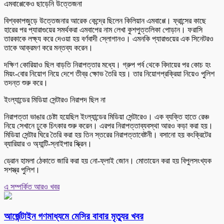
এমবাপ্পেকেও ছাড়েনি উত্তেজনা
বিশ্বকাপজুড়ে উত্তেজনার আরেক কেন্দ্রে ছিলেন কিলিয়ান এমবাপ্পে। ফ্রান্সের কাছে
হারের পর প্যারাগুয়ের সমর্থকরা এমবাপের নাম লেখা কুশপুত্তলিকা পোড়ান। ফরাসি
তারকাকে লক্ষ্য করে দেওয়া হয় বর্ণবাদী স্লোগানও। এমনকি প্যারাগুয়ের এক সিনেটরও
তাকে আক্রমণ করে মন্তব্য করেন।
দক্ষিণ কোরিয়াও ছিল বাড়তি নিরাপত্তার মধ্যে। গ্রুপ পর্ব থেকে বিদায়ের পর কোচ হং
মিয়ং-বোর নিয়োগ নিয়ে দেশে তীব্র ক্ষোভ তৈরি হয়। তার নিয়োগপ্রক্রিয়া নিয়েও পুলিশ
তদন্ত শুরু করে।
ইংল্যান্ডের মিডিয়া সেন্টারও নিরাপদ ছিল না
নিরাপত্তা ভাঙার চেষ্টা হয়েছিল ইংল্যান্ডের মিডিয়া সেন্টারেও। এক ব্যক্তি হাতে রেঞ্চ
নিয়ে সেখানে ঢুকে চিৎকার শুরু করেন। এরপর নিরাপত্তাব্যবস্থা আরও কড়া করা হয়।
মিডিয়া সেন্টার ঘিরে তৈরি করা হয় তিন স্তরের নিরাপত্তাবেষ্টনী। বসানো হয় কংক্রিটের
ব্যারিয়ার ও অ্যান্টি-স্নাইপার স্ক্রিন।
ড্রোন হামলা ঠেকাতে জারি করা হয় নো-ফ্লাই জোন। মোতায়েন করা হয় বিপুলসংখ্যক
সশস্ত্র পুলিশ।
এ সম্পর্কিত আরও খবর
আর্জেন্টাইন গণমাধ্যমে মেসির বাবার মৃত্যুর খবর