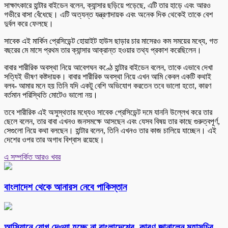
সাক্ষাৎকারে হান্টার বাইডেন বলেন, ক্যান্সার ছড়িয়ে পড়েছে, এটি তার হাড়ে এবং আরও
গভীরে বাসা বেঁধেছে। এটি অত্যন্ত যন্ত্রণাদায়ক এবং অনেক দিক থেকেই তাকে বেশ
দুর্বল করে ফেলছে।
সাবেক এই মার্কিন প্রেসিডেন্ট হোয়াইট হাউস ছাড়ার চার মাসেরও কম সময়ের মধ্যে, গত
বছরের মে মাসে প্রথম তার ক্যান্সার আক্রান্ত হওয়ার তথ্য প্রকাশ করেছিলেন।
বাবার শারীরিক অবস্থা নিয়ে আবেগঘন কণ্ঠে হান্টার বাইডেন বলেন, তাকে এভাবে দেখা
সত্যিই ভীষণ কষ্টদায়ক। বাবার শারীরিক অবস্থা নিয়ে এখন আমি কেবল একটি কথাই
বলব- আমার মনে হয় তিনি যদি একটু বেশি অভিযোগ করতেন তবে ভালো হতো, কারণ
বর্তমান পরিস্থিতি মোটেও ভালো নয়।
তবে শারীরিক এই অসুস্থতার মধ্যেও সাবেক প্রেসিডেন্ট দমে যাননি উল্লেখ করে তার
ছেলে বলেন, তার বাবা এখনও জনসমক্ষে আসছেন এবং যেসব বিষয় তার কাছে গুরুত্বপূর্ণ,
সেগুলো নিয়ে কথা বলছেন। হান্টার বলেন, তিনি এখনও তার কাজ চালিয়ে যাচ্ছেন। এই
দেশের ওপর তার অগাধ বিশ্বাস রয়েছে।
এ সম্পর্কিত আরও খবর
বাংলাদেশ থেকে আনারস নেবে পাকিস্তান
আসিয়ানে যোগ দেওয়া হচ্ছে না বাংলাদেশের, কারণ জানালেন মহাসচিব