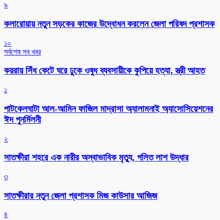
৯
কলারোয়ায় নতুন সড়কের কাজের উদ্বোধন করলেন জেলা পরিষদ প্রশাসক
১০
সর্বশেষ সব খবর
কয়রায় সিঁধ কেটে ঘরে ঢুকে ওষুধ ব্যবসায়ীকে কুপিয়ে হত্যা, স্ত্রী আহত
১
পাটকেলঘাটা আল-আমিন ফাজিল মাদ্রাসা অ্যালামনাই অ্যাসোসিয়েশনের
ঈদ পুনর্মিলনী
২
সাতক্ষীরা শহরে এক নারীর অস্বাভাবিক মৃত্যু, গলিত লাশ উদ্ধার
৩
সাতক্ষীরার নতুন জেলা প্রশাসক মিজ কাউসার আজিজ
৪