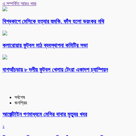
এ সম্পর্কিত আরও খবর
বিশ্বকাপে মেসিকে হত্যার হুমকি, ফাঁস হলো ভয়ংকর নথি
কলারোয়ায় ফুটবল মাঠ ব্যবস্থাপনা কমিটির সভা
বাগআঁচড়ায় ৮ দলীয় ফুটবল খেলায় টেংরা একাদশ চ্যাম্পিয়ন
সর্বশেষ
জনপ্রিয়
আর্জেন্টাইন গণমাধ্যমে মেসির বাবার মৃত্যুর খবর
১