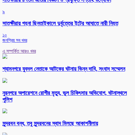
৯
সাতক্ষীরায় গহনা ছিনতাইকালে দুর্বৃত্তের ইটের আঘাতে নারী নিহত
১০
জনপ্রিয় সব খবর
এ সম্পর্কিত আরও খবর
শ্যামনগরে যুবদল নেতাকে আটকের ঘটনায় ভিন্ন দাবি, সংবাদ সম্মেলন
নুরনগরে অপারেশনে রোগীর মৃত্যু, ভুল চিকিৎসার অভিযোগ, ঘটনাস্থলে
পুলিশ
সুন্দরবন বন্ধ, তবু সুন্দরবনের স্বাদ মিলছে আকাশনীলায়