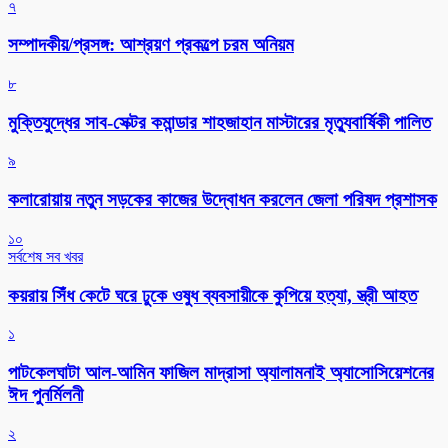
৭
সম্পাদকীয়/প্রসঙ্গ: আশ্রয়ণ প্রকল্পে চরম অনিয়ম
৮
মুক্তিযুদ্ধের সাব-সেক্টর কমান্ডার শাহজাহান মাস্টারের মৃত্যুবার্ষিকী পালিত
৯
কলারোয়ায় নতুন সড়কের কাজের উদ্বোধন করলেন জেলা পরিষদ প্রশাসক
১০
সর্বশেষ সব খবর
কয়রায় সিঁধ কেটে ঘরে ঢুকে ওষুধ ব্যবসায়ীকে কুপিয়ে হত্যা, স্ত্রী আহত
১
পাটকেলঘাটা আল-আমিন ফাজিল মাদ্রাসা অ্যালামনাই অ্যাসোসিয়েশনের
ঈদ পুনর্মিলনী
২