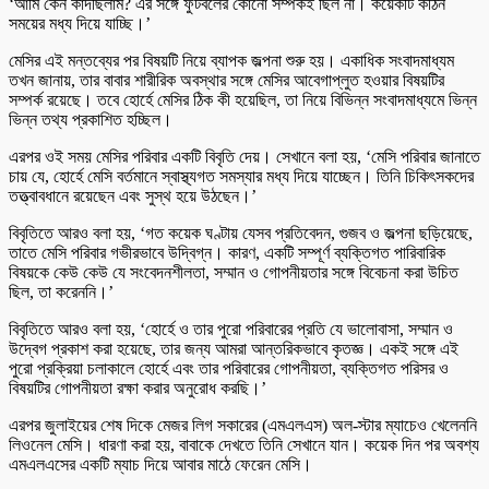
‘আমি কেন কাঁদছিলাম? এর সঙ্গে ফুটবলের কোনো সম্পর্কই ছিল না। কয়েকটি কঠিন
সময়ের মধ্য দিয়ে যাচ্ছি।’
মেসির এই মন্তব্যের পর বিষয়টি নিয়ে ব্যাপক জল্পনা শুরু হয়। একাধিক সংবাদমাধ্যম
তখন জানায়, তার বাবার শারীরিক অবস্থার সঙ্গে মেসির আবেগাপ্লুত হওয়ার বিষয়টির
সম্পর্ক রয়েছে। তবে হোর্হে মেসির ঠিক কী হয়েছিল, তা নিয়ে বিভিন্ন সংবাদমাধ্যমে ভিন্ন
ভিন্ন তথ্য প্রকাশিত হচ্ছিল।
এরপর ওই সময় মেসির পরিবার একটি বিবৃতি দেয়। সেখানে বলা হয়, ‘মেসি পরিবার জানাতে
চায় যে, হোর্হে মেসি বর্তমানে স্বাস্থ্যগত সমস্যার মধ্য দিয়ে যাচ্ছেন। তিনি চিকিৎসকদের
তত্ত্বাবধানে রয়েছেন এবং সুস্থ হয়ে উঠছেন।’
বিবৃতিতে আরও বলা হয়, ‘গত কয়েক ঘণ্টায় যেসব প্রতিবেদন, গুজব ও জল্পনা ছড়িয়েছে,
তাতে মেসি পরিবার গভীরভাবে উদ্বিগ্ন। কারণ, একটি সম্পূর্ণ ব্যক্তিগত পারিবারিক
বিষয়কে কেউ কেউ যে সংবেদনশীলতা, সম্মান ও গোপনীয়তার সঙ্গে বিবেচনা করা উচিত
ছিল, তা করেননি।’
বিবৃতিতে আরও বলা হয়, ‘হোর্হে ও তার পুরো পরিবারের প্রতি যে ভালোবাসা, সম্মান ও
উদ্বেগ প্রকাশ করা হয়েছে, তার জন্য আমরা আন্তরিকভাবে কৃতজ্ঞ। একই সঙ্গে এই
পুরো প্রক্রিয়া চলাকালে হোর্হে এবং তার পরিবারের গোপনীয়তা, ব্যক্তিগত পরিসর ও
বিষয়টির গোপনীয়তা রক্ষা করার অনুরোধ করছি।’
এরপর জুলাইয়ের শেষ দিকে মেজর লিগ সকারের (এমএলএস) অল-স্টার ম্যাচেও খেলেননি
লিওনেল মেসি। ধারণা করা হয়, বাবাকে দেখতে তিনি সেখানে যান। কয়েক দিন পর অবশ্য
এমএলএসের একটি ম্যাচ দিয়ে আবার মাঠে ফেরেন মেসি।