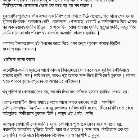
ক্রিস্তিয়ানো রোনালদো থেকে শুরু করে বড় বড় সব তারকা।
যুক্তরাষ্ট্র পুলিশের ফাঁস হওয়া এক নিরাপত্তা নথিতে উঠে এসেছে, গত মাসে শেষ হওয়া
ফুটবল বিশ্বকাপ চলাকালে মেসি, রোনালদো, খেলোয়াড়, রেফারি ও কর্মকর্তাদের ঘিরে একের
পর এক ভয়াবহ হুমকির চিত্র। যেখানে ছিল বোমা হামলার হুমকি, মৃত্যুর হুমকি, অস্ত্র নিয়ে
স্টেডিয়ামে ঢোকার পরিকল্পনা- এমনকি আত্মঘাতী হামলার হুমকিও।
স্পেনের ইনফরমেশন ডট ইএসের বরাত দিয়ে এসব তথ্য প্রকাশ করেছে ব্রিটিশ
সংবাদমাধ্যম দ্য সান।
‘মেসিকে হত্যা করবো’
আর্জেন্টিনা-জর্ডান ম্যাচের আগে ডালাস বিমানবন্দরে ফোন করে এক ব্যক্তি স্টেডিয়ামে
হামলার হুমকি দেন। দাবি করেন, আরও দুই জনকে সঙ্গে নিয়ে তিনি মাঠে ঢুকবেন। তাদের
হাতে থাকবে হ্যান্ড গ্রেনেড ও এআর-১৫ রাইফেল।
শুধু পুলিশ বা খেলোয়াড়দের নয়, সরাসরি লিওনেল মেসিকে হত্যার হুমকিও দেওয়া হয়।
এরপর আর্জেন্টিনা-মিশর ম্যাচের আগে আসে আরও ভয়ংকর বার্তা। সামাজিক
যোগাযোগমাধ্যম ‘এক্স’-এ এক সন্দেহভাজন ব্যক্তি দাবি করেন, শরীরে চারটি বোমা বেঁধে
আটলান্টার স্টেডিয়ামে ঢুকবেন তিনি। লক্ষ্য ওই একই- মেসি!
আতঙ্ক সেখানেই শেষ হয়নি। ম্যাচ চলাকালে পুলিশকে ফোন করে জানানো হয়,
গ্যালারির আবর্জনার ঝুড়িতে তিনটি বোমা রাখা হয়েছে। সঙ্গে সঙ্গে স্টেডিয়ামে শুরু হয়
তল্লাশি। মাঠে নামে বিস্ফোরক বিশেষজ্ঞ দল ও প্রশিক্ষিত কুকুর।