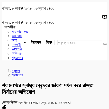
শনিবার, ৮ আগস্ট ২০২৬, ২৩ শ্রাবণ ১৪৩৩
শনিবার, ৮ আগস্ট ২০২৬, ২৩ শ্রাবণ ১৪৩৩
সাতক্ষীরা
সাতক্ষীরা সদর
কলারোয়া
তালা
বিনোদন
শিক্ষা
খেলাধুলা
জাতীয়
খুলনা
যশোর
দেবহাটা
আশাশুনি
কালিগঞ্জ
শ্যামনগর
প্রচ্ছদ
শ্যামনগর
শ্যামনগরে স্বাস্থ্য কেন্দ্রের জায়গা দখল করে রাস্তা
নির্মাণের অভিযোগ
ডেস্ক নিউজ
প্রকাশিত: সোমবার, ২২ জুন, ২০২৬, ১১:০৯ অপরাহ্ণ