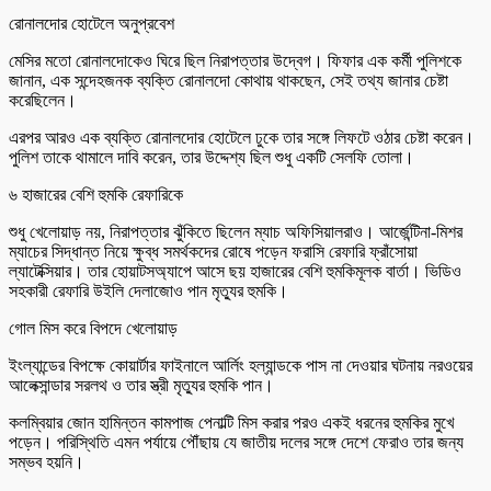
রোনালদোর হোটেলে অনুপ্রবেশ
মেসির মতো রোনালদোকেও ঘিরে ছিল নিরাপত্তার উদ্বেগ। ফিফার এক কর্মী পুলিশকে
জানান, এক সন্দেহজনক ব্যক্তি রোনালদো কোথায় থাকছেন, সেই তথ্য জানার চেষ্টা
করেছিলেন।
এরপর আরও এক ব্যক্তি রোনালদোর হোটেলে ঢুকে তার সঙ্গে লিফটে ওঠার চেষ্টা করেন।
পুলিশ তাকে থামালে দাবি করেন, তার উদ্দেশ্য ছিল শুধু একটি সেলফি তোলা।
৬ হাজারের বেশি হুমকি রেফারিকে
শুধু খেলোয়াড় নয়, নিরাপত্তার ঝুঁকিতে ছিলেন ম্যাচ অফিসিয়ালরাও। আর্জেন্টিনা-মিশর
ম্যাচের সিদ্ধান্ত নিয়ে ক্ষুব্ধ সমর্থকদের রোষে পড়েন ফরাসি রেফারি ফ্রাঁসোয়া
ল্যাটেক্সিয়ার। তার হোয়াটসঅ্যাপে আসে ছয় হাজারের বেশি হুমকিমূলক বার্তা। ভিডিও
সহকারী রেফারি উইলি দেলাজোও পান মৃত্যুর হুমকি।
গোল মিস করে বিপদে খেলোয়াড়
ইংল্যান্ডের বিপক্ষে কোয়ার্টার ফাইনালে আর্লিং হল্যান্ডকে পাস না দেওয়ার ঘটনায় নরওয়ের
আলেক্সান্ডার সরলথ ও তার স্ত্রী মৃত্যুর হুমকি পান।
কলম্বিয়ার জোন হামিন্তন কামপাজ পেনাল্টি মিস করার পরও একই ধরনের হুমকির মুখে
পড়েন। পরিস্থিতি এমন পর্যায়ে পৌঁছায় যে জাতীয় দলের সঙ্গে দেশে ফেরাও তার জন্য
সম্ভব হয়নি।