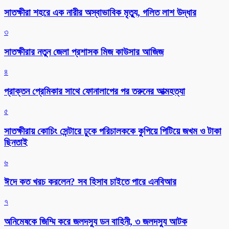
সাতক্ষীরা শহরে এক নারীর অস্বাভাবিক মৃত্যু, গলিত লাশ উদ্ধার
৩
সাতক্ষীরার নতুন জেলা প্রশাসক মিজ কাউসার আজিজ
৪
প্রাক্তন প্রেমিকার সাথে ফোনালাপের পর তরুনের আত্মহত্যা
৫
সাতক্ষীরায় কোচিং সেন্টারে ঢুকে পরিচালককে কুপিয়ে পিটিয়ে জখম ও টাকা
ছিনতাই
৬
ঈদে কত খরচ করলেন? সব হিসাব চাইতে পারে এনবিআর
৭
অনিমেষকে জিম্মি করে জলদস্যু ডন বাহিনী, ৩ জলদস্যু আটক