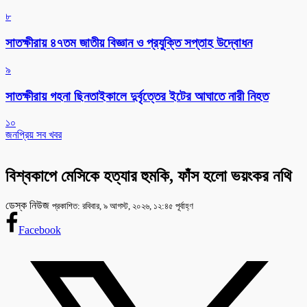
৮
সাতক্ষীরায় ৪৭তম জাতীয় বিজ্ঞান ও প্রযুক্তি সপ্তাহ উদ্বোধন
৯
সাতক্ষীরায় গহনা ছিনতাইকালে দুর্বৃত্তের ইটের আঘাতে নারী নিহত
১০
জনপ্রিয় সব খবর
বিশ্বকাপে মেসিকে হত্যার হুমকি, ফাঁস হলো ভয়ংকর নথি
ডেস্ক নিউজ
প্রকাশিত: রবিবার, ৯ আগস্ট, ২০২৬, ১২:৪৫ পূর্বাহ্ণ
Facebook