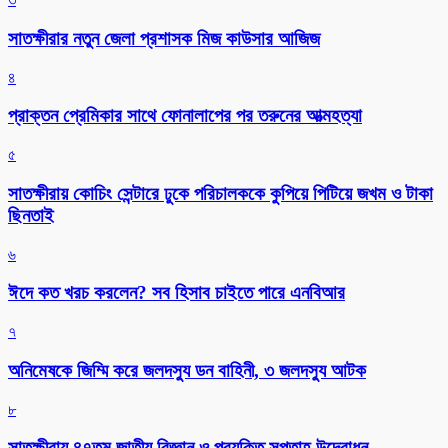
সাতক্ষীরার নতুন জেলা প্রশাসক মিজ কাউসার আজিজ
৪
প্রাক্তন প্রেমিকার সাথে ফোনালাপের পর তরুনের আত্মহত্যা
৫
সাতক্ষীরায় কোচিং সেন্টারে ঢুকে পরিচালককে কুপিয়ে পিটিয়ে জখম ও টাকা
ছিনতাই
৬
ঈদে কত খরচ করলেন? সব হিসাব চাইতে পারে এনবিআর
৭
অনিমেষকে জিম্মি করে জলদস্যু ডন বাহিনী, ৩ জলদস্যু আটক
৮
সাতক্ষীরায় ৪৭তম জাতীয় বিজ্ঞান ও প্রযুক্তি সপ্তাহ উদ্বোধন