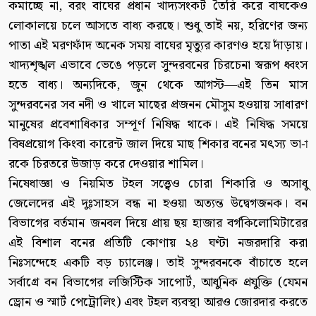
কমাচ্ছে না, বরং বাঘের প্রধান খাদ্যসংকট তৈরি করে বাঘকেও
লোকালয়ে চলে আসতে বাধ্য করছে। শুধু তাই নয়, হরিণের জন্য
পাতা এই মরণফাঁদ অনেক সময় বাঘের মৃত্যুর কারণও হয়ে দাঁড়ায়।
খাদ্যশৃঙ্খল এভাবে ভেঙে পড়লে সুন্দরবনের চিরচেনা স্বরূপ ধ্বংস
হতে বাধ্য। অন্যদিকে, জুন থেকে আগস্ট—এই তিন মাস
সুন্দরবনের সব নদী ও খালে মাছের প্রজনন মৌসুম হওয়ায় সাধারণ
মানুষের প্রবেশাধিকার সম্পূর্ণ নিষিদ্ধ থাকে। এই নিষিদ্ধ সময়ে
বিষপ্রয়োগ কিংবা কারেন্ট জাল দিয়ে মাছ শিকার বনের মৎস্য ভা-া
রকে চিরতরে উজাড় করে দেওয়ার শামিল।
নিষেধাজ্ঞা ও নিয়মিত টহল সত্ত্বেও চোরা শিকারি ও অসাধু
জেলেদের এই দুঃসাহস বন্ধ না হওয়া অত্যন্ত উদ্বেগজনক। বন
বিভাগের বর্তমান জনবল দিয়ে প্রায় ছয় হাজার বর্গকিলোমিটারের
এই বিশাল বনের প্রতিটি কোণায় ২৪ ঘণ্টা নজরদারি করা
নিঃসন্দেহে একটি বড় চ্যালেঞ্জ। তাই সুন্দরবনকে বাঁচাতে হলে
সর্বাগ্রে বন বিভাগের লজিস্টিক সাপোর্ট, আধুনিক প্রযুক্তি (যেমন
ড্রোন ও স্মার্ট পেট্রোলিং) এবং টহল ব্যবস্থা আরও জোরদার করতে