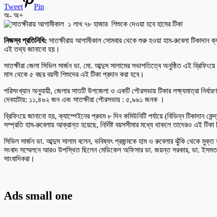
Tweet
Pin
অ-
অ+
নিজস্ব প্রতিনিধি:
সাতক্ষীরায় আগামীকাল সোমবার থেকে শুরু হওয়া হাম-রুবেলা টিকাদান ক
এই তথ্য জানানো হয়।
সাতক্ষীরা জেলা সিভিল সার্জন ডা. মো. আব্দুস সালামের সভাপতিত্বে অনুষ্ঠিত এই ব্রিফ
মাস থেকে ৫ বছর বয়সী শিশুদের এই টিকা প্রদান করা হবে।
পরিসংখ্যান অনুযায়ী, জেলার সাতটি উপজেলা ও একটি পৌরসভায় টিকার লক্ষ্যমাত্রা নির
দেবহাটায়: ১১,৪৬২ জন এবং সাতক্ষীরা পৌরসভায় : ৫,৯৬১ জনক ।
ব্রিফিংয়ে জানানো হয়, ক্যাম্পেইনের প্রথম ৮ দিন কমিউনিটি পর্যায়ে (বিভিন্ন টিকাদান কেন্
সম্প্রতি হাম-রুবেলায় আক্রান্ত হয়েছে, নির্দিষ্ট বয়সসীমার মধ্যে থাকলে তাদেরও এই টিক
সিভিল সার্জন ডা. আব্দুস সালাম বলেন, ভবিষ্যৎ প্রজন্মকে হাম ও রুবেলার ঝুঁকি থেকে মুক্ত
সংবাদ সম্মেলনে আরও উপস্থিত ছিলেন মেডিকেল অফিসার ডা. জয়ন্ত সরকার, ডা. ইসমত জাহান সুম
সাংবাদিকরা।
Ads small one