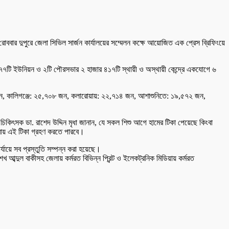
ার দুপুরে জেলা সিভিল সার্জন কার্যালয়ের সম্মেলন কক্ষে আয়োজিত এক প্রেস ব্রিফিংয়ে
ার ৭৭টি ইউনিয়ন ও ২টি পৌরসভার ২ হাজার ৪১৭টি স্থায়ী ও অস্থায়ী কেন্দ্রে একযোগে ৬
৩ জন, কালিগঞ্জে: ২৫,৭০৮ জন, কলারোয়ায়: ২২,৭১৪ জন, আশাশুনিতে: ১৯,৫৭২ জন,
্থার চিকিৎসক ডা. রাশেদ উদ্দিন মৃধা জানান, যে সকল শিশু আগে হামের টিকা পেয়েছে কিংবা
ুনরায় এই টিকা গ্রহণ করতে পারবে।
র্যায়ে সব প্রস্তুতি সম্পন্ন করা হয়েছে।
েখ আব্দুল বাকীসহ জেলায় কর্মরত বিভিন্ন প্রিন্ট ও ইলেকট্রনিক মিডিয়ায় কর্মরত