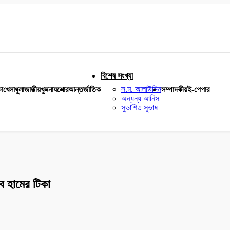
বিশেষ সংখ্যা
স.ম. আলাউদ্দিন
ষা
খেলাধুলা
জাতীয়
খুলনা
যশোর
আন্তর্জাতিক
সম্পাদকীয়
ই-পেপার
অন্যন্য আনিস
সুভাশিত সুভাষ
ে হামের টিকা