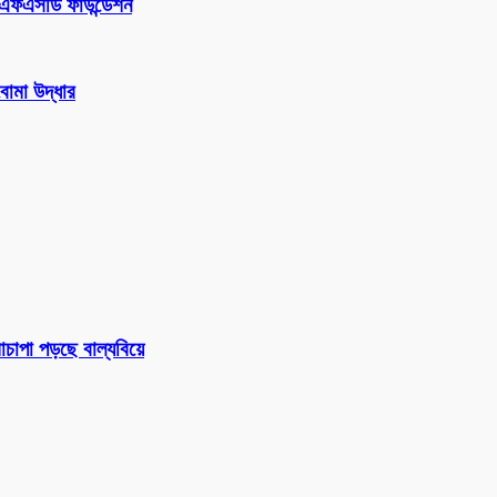
আইএফএসডি ফাউন্ডেশন
োমা উদ্ধার
চাপা পড়ছে বাল্যবিয়ে