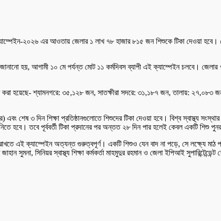
্যাম্পেইন-২০২৬ এর আওতায় জেলার ১ লাখ ৭৮ হাজার ৮১৫ জন শিশুকে টিকা দেওয়া হবে। রোবব
িংয়ে জানানো হয়, আগামী ১০ মে পর্যন্ত মোট ১১ কর্মদিবস ব্যাপী এই ক্যাম্পেইন চলবে। জেল
্ধারণ করা হয়েছে- শ্যামনগরে: ৩৫,১২৮ জন, সাতক্ষীরা সদরে: ৩১,১৮৭ জন, তালায়: ২৭,০৮
দ্র) এবং শেষ ৩ দিন শিক্ষা প্রতিষ্ঠানগুলোতে শিশুদের টিকা দেওয়া হবে। বিশ্ব স্বাস্থ্য সংস
া নিতে হবে। তবে পূর্ববর্তী টিকা প্রদানের পর অন্তত ২৮ দিন পার হলেই কেবল একটি শিশু প
 রাখতে এই ক্যাম্পেইন অত্যন্ত গুরুত্বপূর্ণ। একটি শিশুও যেন বাদ না পড়ে, সে লক্ষ্যে মাঠ প
না, সিনিয়র স্বাস্থ্য শিক্ষা কর্মকর্তা মাহমুদুর রহমান ও জেলা ইপিআই সুপারিন্টেন্ডেন্ট শ