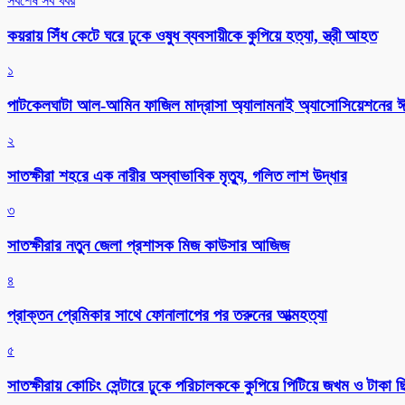
সর্বশেষ সব খবর
কয়রায় সিঁধ কেটে ঘরে ঢুকে ওষুধ ব্যবসায়ীকে কুপিয়ে হত্যা, স্ত্রী আহত
১
পাটকেলঘাটা আল-আমিন ফাজিল মাদ্রাসা অ্যালামনাই অ্যাসোসিয়েশনের ঈদ 
২
সাতক্ষীরা শহরে এক নারীর অস্বাভাবিক মৃত্যু, গলিত লাশ উদ্ধার
৩
সাতক্ষীরার নতুন জেলা প্রশাসক মিজ কাউসার আজিজ
৪
প্রাক্তন প্রেমিকার সাথে ফোনালাপের পর তরুনের আত্মহত্যা
৫
সাতক্ষীরায় কোচিং সেন্টারে ঢুকে পরিচালককে কুপিয়ে পিটিয়ে জখম ও টাকা 