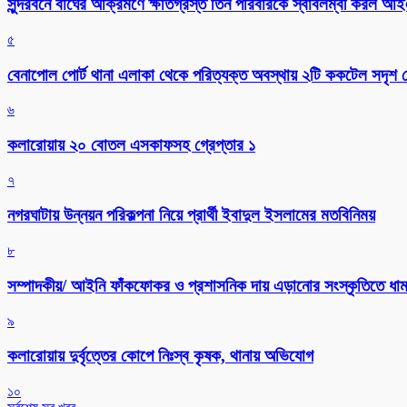
সুন্দরবনে বাঘের আক্রমণে ক্ষতিগ্রস্ত তিন পরিবারকে স্বাবলম্বী করল 
৫
বেনাপোল পোর্ট থানা এলাকা থেকে পরিত্যক্ত অবস্থায় ২টি ককটেল সদৃশ ব
৬
কলারোয়ায় ২০ বোতল এসকাফসহ গ্রেপ্তার ১
৭
নগরঘাটায় উন্নয়ন পরিকল্পনা নিয়ে প্রার্থী ইবাদুল ইসলামের মতবিনিময়
৮
সম্পাদকীয়/ আইনি ফাঁকফোকর ও প্রশাসনিক দায় এড়ানোর সংস্কৃতিতে ধামা
৯
কলারোয়ায় দুর্বৃত্তের কোপে নিঃস্ব কৃষক, থানায় অভিযোগ
১০