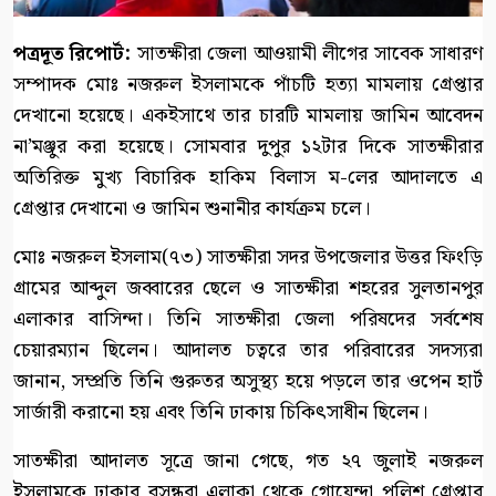
পত্রদূত রিপোর্ট:
সাতক্ষীরা জেলা আওয়ামী লীগের সাবেক সাধারণ
সম্পাদক মোঃ নজরুল ইসলামকে পাঁচটি হত্যা মামলায় গ্রেপ্তার
দেখানো হয়েছে। একইসাথে তার চারটি মামলায় জামিন আবেদন
না’মঞ্জুর করা হয়েছে। সোমবার দুপুর ১২টার দিকে সাতক্ষীরার
অতিরিক্ত মুখ্য বিচারিক হাকিম বিলাস ম-লের আদালতে এ
গ্রেপ্তার দেখানো ও জামিন শুনানীর কার্যক্রম চলে।
মোঃ নজরুল ইসলাম(৭৩) সাতক্ষীরা সদর উপজেলার উত্তর ফিংড়ি
গ্রামের আব্দুল জব্বারের ছেলে ও সাতক্ষীরা শহরের সুলতানপুর
এলাকার বাসিন্দা। তিনি সাতক্ষীরা জেলা পরিষদের সর্বশেষ
চেয়ারম্যান ছিলেন। আদালত চত্বরে তার পরিবারের সদস্যরা
জানান, সম্প্রতি তিনি গুরুতর অসুস্থ্য হয়ে পড়লে তার ওপেন হার্ট
সার্জারী করানো হয় এবং তিনি ঢাকায় চিকিৎসাধীন ছিলেন।
সাতক্ষীরা আদালত সূত্রে জানা গেছে, গত ২৭ জুলাই নজরুল
ইসলামকে ঢাকার বসুন্ধরা এলাকা থেকে গোয়েন্দা পুলিশ গ্রেপ্তার