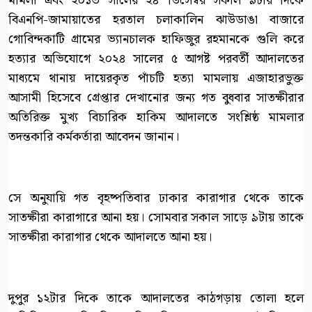
মামলা এবং ২০১৩ সালের ২৪ ডিসেম্বর সকাল ৯টার দিকে
বিএনপি-জামায়াতের হরতাল চলাকালিন ঝাউডাঙা বাজারে
গোবিন্দকাটি গ্রামের ভ্যানচালক হাফিজুর রহমানকে গুলি করে
হত্যার অভিযোগে ২০২৪ সালের ৫ আগষ্ট পরবর্তী আদালতের
মাধ্যমে থানায় দায়েরকৃত পাঁচটি হত্যা মামলায় এজাহারভুক্ত
আসামী হিসেবে গ্রেপ্তার দেখানোর জন্য গত বুধবার সাতক্ষীরার
অতিরিক্ত মুখ্য বিচারিক হাকিম আদালতে সংশ্লিষ্ঠ মামলার
তদন্তকারি কর্মকর্তারা আবেদন জানান।
সে অনুযায়ি গত বৃহষ্পতিবার ঢাকার কারাগার থেকে তাকে
সাতক্ষীরা কারাগারে আনা হয়। সোমবার সকাল সাড়ে ৯টায় তাকে
সাতক্ষীরা কারাগার থেকে আদালতে আনা হয়।
দুপুর ১২টার দিকে তাকে আদালতের কাঠগড়ায় তোলা হলে