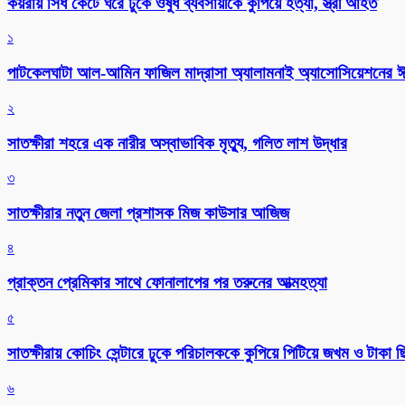
কয়রায় সিঁধ কেটে ঘরে ঢুকে ওষুধ ব্যবসায়ীকে কুপিয়ে হত্যা, স্ত্রী আহত
১
পাটকেলঘাটা আল-আমিন ফাজিল মাদ্রাসা অ্যালামনাই অ্যাসোসিয়েশনের ঈদ 
২
সাতক্ষীরা শহরে এক নারীর অস্বাভাবিক মৃত্যু, গলিত লাশ উদ্ধার
৩
সাতক্ষীরার নতুন জেলা প্রশাসক মিজ কাউসার আজিজ
৪
প্রাক্তন প্রেমিকার সাথে ফোনালাপের পর তরুনের আত্মহত্যা
৫
সাতক্ষীরায় কোচিং সেন্টারে ঢুকে পরিচালককে কুপিয়ে পিটিয়ে জখম ও টাকা 
৬