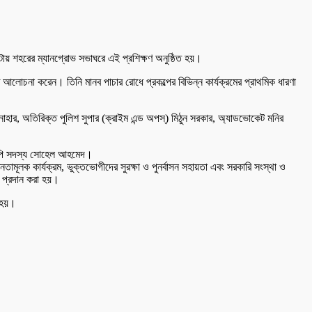
১০টায় শহরের ম্যানগ্রোভ সভাঘরে এই প্রশিক্ষণ অনুষ্ঠিত হয়।
িত আলোচনা করেন। তিনি মানব পাচার রোধে প্রকল্পের বিভিন্ন কার্যক্রমের প্রাথমিক ধারণা
র, অতিরিক্ত পুলিশ সুপার (ক্রাইম এন্ড অপস্) মিঠুন সরকার, অ্যাডভোকেট মনির
িআইপি সদস্য সোহেল আহমেদ।
মূলক কার্যক্রম, ভুক্তভোগীদের সুরক্ষা ও পুনর্বাসন সহায়তা এবং সরকারি সংস্থা ও
া প্রদান করা হয়।
া হয়।