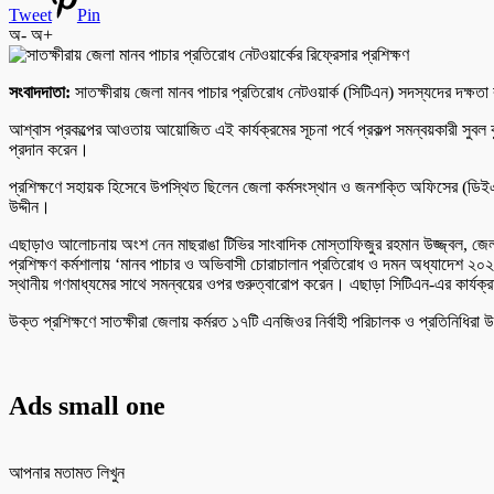
Tweet
Pin
অ-
অ+
সংবাদদাতা:
সাতক্ষীরায় জেলা মানব পাচার প্রতিরোধ নেটওয়ার্ক (সিটিএন) সদস্যদের দক্ষতা 
আশ্বাস প্রকল্পের আওতায় আয়োজিত এই কার্যক্রমের সূচনা পর্বে প্রকল্প সমন্বয়কারী সুবল কু
প্রদান করেন।
প্রশিক্ষণে সহায়ক হিসেবে উপস্থিত ছিলেন জেলা কর্মসংস্থান ও জনশক্তি অফিসের (ডিই
উদ্দীন।
এছাড়াও আলোচনায় অংশ নেন মাছরাঙা টিভির সাংবাদিক মোস্তাফিজুর রহমান উজ্জ্বল, জেলা
প্রশিক্ষণ কর্মশালায় ‘মানব পাচার ও অভিবাসী চোরাচালান প্রতিরোধ ও দমন অধ্যাদেশ ২০২৬
স্থানীয় গণমাধ্যমের সাথে সমন্বয়ের ওপর গুরুত্বারোপ করেন। এছাড়া সিটিএন-এর কার্যক্রমক
উক্ত প্রশিক্ষণে সাতক্ষীরা জেলায় কর্মরত ১৭টি এনজিওর নির্বাহী পরিচালক ও প্রতিনিধিরা
Ads small one
আপনার মতামত লিখুন