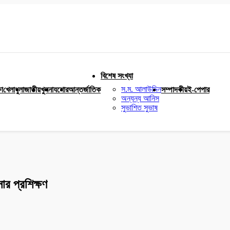
বিশেষ সংখ্যা
স.ম. আলাউদ্দিন
ষা
খেলাধুলা
জাতীয়
খুলনা
যশোর
আন্তর্জাতিক
সম্পাদকীয়
ই-পেপার
অন্যন্য আনিস
সুভাশিত সুভাষ
ার প্রশিক্ষণ