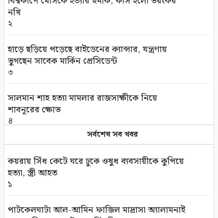
বিশ্বকাপে মেসিকে হত্যার হুমকি, ফাঁস হলো ভয়ংকর
নথি
২
হাড়ে ছড়িয়ে পড়েছে বাইডেনের ক্যান্সার, যন্ত্রণায়
ভুগছেন সাবেক মার্কিন প্রেসিডেন্ট
৩
সালমান শাহ হত্যা মামলার রাজসাক্ষীকে নিয়ে
শাবনূরের ক্ষোভ
৪
সর্বশেষ সব খবর
বাংলাদেশ থেকে আনারস নেবে পাকিস্তান
৫
কয়রায় সিঁধ কেটে ঘরে ঢুকে ওষুধ ব্যবসায়ীকে কুপিয়ে
হত্যা, স্ত্রী আহত
ইউএনওদের আরও মানবিক ও দায়িত্বশীল হওয়ার
১
আহ্বান প্রধানমন্ত্রীর
৬
পাটকেলঘাটা আল-আমিন ফাজিল মাদ্রাসা অ্যালামনাই