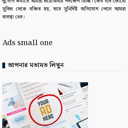
দুর্ভোগ কমাতে আমরা প্রয়োজনীয় পদক্ষেপ নিচ্ছি। কেউ যদি কোনো
সুবিধা থেকে বঞ্চিত হয়, তবে সুনির্দিষ্ট অভিযোগ পেলে আমরা
ব্যবস্থা নেব।
Ads small one
আপনার মতামত লিখুন