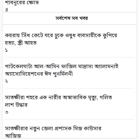
শাবনূরের ক্ষোভ
৪
সর্বশেষ সব খবর
বাংলাদেশ থেকে আনারস নেবে পাকিস্তান
৫
কয়রায় সিঁধ কেটে ঘরে ঢুকে ওষুধ ব্যবসায়ীকে কুপিয়ে
হত্যা, স্ত্রী আহত
ইউএনওদের আরও মানবিক ও দায়িত্বশীল হওয়ার
১
আহ্বান প্রধানমন্ত্রীর
৬
পাটকেলঘাটা আল-আমিন ফাজিল মাদ্রাসা অ্যালামনাই
অ্যাসোসিয়েশনের ঈদ পুনর্মিলনী
নতুন দায়িত্বে ৬ মন্ত্রী-প্রতিমন্ত্রী
২
৭
সাতক্ষীরা শহরে এক নারীর অস্বাভাবিক মৃত্যু, গলিত
সম্পাদকীয়/প্রসঙ্গ: আশ্রয়ণ প্রকল্পে চরম অনিয়ম
লাশ উদ্ধার
৮
৩
মুক্তিযুদ্ধের সাব-সেক্টর কমান্ডার শাহজাহান মাস্টারের
সাতক্ষীরার নতুন জেলা প্রশাসক মিজ কাউসার
মৃত্যুবার্ষিকী পালিত
আজিজ