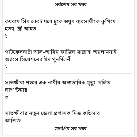
সর্বশেষ সব খবর
বাংলাদেশ থেকে আনারস নেবে পাকিস্তান
৫
কয়রায় সিঁধ কেটে ঘরে ঢুকে ওষুধ ব্যবসায়ীকে কুপিয়ে
হত্যা, স্ত্রী আহত
ইউএনওদের আরও মানবিক ও দায়িত্বশীল হওয়ার
১
আহ্বান প্রধানমন্ত্রীর
৬
পাটকেলঘাটা আল-আমিন ফাজিল মাদ্রাসা অ্যালামনাই
অ্যাসোসিয়েশনের ঈদ পুনর্মিলনী
নতুন দায়িত্বে ৬ মন্ত্রী-প্রতিমন্ত্রী
২
৭
সাতক্ষীরা শহরে এক নারীর অস্বাভাবিক মৃত্যু, গলিত
সম্পাদকীয়/প্রসঙ্গ: আশ্রয়ণ প্রকল্পে চরম অনিয়ম
লাশ উদ্ধার
৮
৩
মুক্তিযুদ্ধের সাব-সেক্টর কমান্ডার শাহজাহান মাস্টারের
সাতক্ষীরার নতুন জেলা প্রশাসক মিজ কাউসার
মৃত্যুবার্ষিকী পালিত
আজিজ
৯
৪
জনপ্রিয় সব খবর