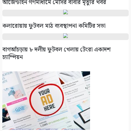
আর্জেন্টাইন গণমাধ্যমে মেসির বাবার মৃত্যুর খবর
কলারোয়ায় ফুটবল মাঠ ব্যবস্থাপনা কমিটির সভা
বাগআঁচড়ায় ৮ দলীয় ফুটবল খেলায় টেংরা একাদশ
চ্যাম্পিয়ন