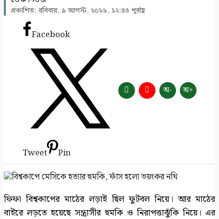
প্রকাশিত: রবিবার, ৯ আগস্ট, ২০২৬, ১২:৪৫ পূর্বাহ্ণ
ঈদে কত খরচ করলেন? সব হিসাব চাইতে পারে
এনবিআর
Facebook
৭
অনিমেষকে জিম্মি করে জলদস্যু ডন বাহিনী, ৩
জলদস্যু আটক
৮
অ-
অ+
সাতক্ষীরায় ৪৭তম জাতীয় বিজ্ঞান ও প্রযুক্তি সপ্তাহ
উদ্বোধন
৯
Tweet
Pin
সাতক্ষীরায় গহনা ছিনতাইকালে দুর্বৃত্তের ইটের আঘাতে
নারী নিহত
১০
ফিফা বিশ্বকাপের মাঠের লড়াই ছিল ফুটবল নিয়ে। আর মাঠের
বাইরে লড়তে হয়েছে সন্ত্রাসীর হুমকি ও নিরাপত্তাঝুঁকি নিয়ে। এর