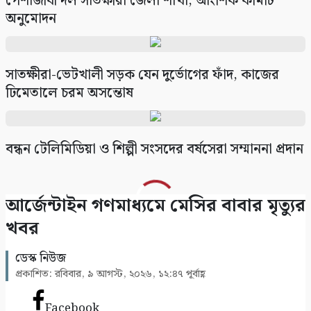
পেশাজীবী দল সাতক্ষীরা জেলা শাখা, আংশিক কমিটি
সাতক্ষীরায় ৪৭তম জাতীয় বিজ্ঞান ও প্রযুক্তি সপ্তাহ
অনুমোদন
উদ্বোধন
৯
সাতক্ষীরা-ভেটখালী সড়ক যেন দুর্ভোগের ফাঁদ, কাজের
সাতক্ষীরায় গহনা ছিনতাইকালে দুর্বৃত্তের ইটের আঘাতে
ঢিমেতালে চরম অসন্তোষ
নারী নিহত
১০
বন্ধন টেলিমিডিয়া ও শিল্পী সংসদের বর্ষসেরা সম্মাননা প্রদান
আর্জেন্টাইন গণমাধ্যমে মেসির বাবার মৃত্যুর
খবর
ডেস্ক নিউজ
প্রকাশিত: রবিবার, ৯ আগস্ট, ২০২৬, ১২:৪৭ পূর্বাহ্ণ
Facebook