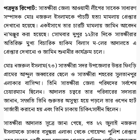
পত্রদূত রিপোর্ট:
সাতক্ষীরা জেলা আওয়ামী লীগের সাবেক সাধারণ
সম্পাদক মোঃ নজরুল ইসলামকে পাঁচটি হত্যা মামলায় গ্রেপ্তার
দেখানো হয়েছে। একইসাথে তার চারটি মামলায় জামিন আবেদন
না’মঞ্জুর করা হয়েছে। সোমবার দুপুর ১২টার দিকে সাতক্ষীরার
অতিরিক্ত মুখ্য বিচারিক হাকিম বিলাস ম-লের আদালতে এ
গ্রেপ্তার দেখানো ও জামিন শুনানীর কার্যক্রম চলে।
মোঃ নজরুল ইসলাম(৭৩) সাতক্ষীরা সদর উপজেলার উত্তর ফিংড়ি
গ্রামের আব্দুল জব্বারের ছেলে ও সাতক্ষীরা শহরের সুলতানপুর
এলাকার বাসিন্দা। তিনি সাতক্ষীরা জেলা পরিষদের সর্বশেষ
চেয়ারম্যান ছিলেন। আদালত চত্বরে তার পরিবারের সদস্যরা
জানান, সম্প্রতি তিনি গুরুতর অসুস্থ্য হয়ে পড়লে তার ওপেন হার্ট
সার্জারী করানো হয় এবং তিনি ঢাকায় চিকিৎসাধীন ছিলেন।
সাতক্ষীরা আদালত সূত্রে জানা গেছে, গত ২৭ জুলাই নজরুল
ইসলামকে ঢাকার বসুন্ধরা এলাকা থেকে গোয়েন্দা পুলিশ গ্রেপ্তার