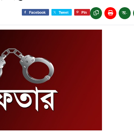
অ-
Facebook
Tweet
Pin