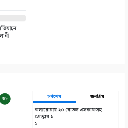
ভোমরা বন্দর দিয়ে দুই দিনে এলো
৭১২ মেট্রিক টন কাঁচা মরিচ
৮
 অভিযানে
৭ আগস্ট: ন্যাশনাল লাইটহাউস
ালানী
ডে-সমুদ্রপথের নীরব পথপ্রদর্শক
৯
শ্যামনগরে সিএনআরএসের
জলবায়ু সহনশীলতা বিষয়ক প্রকল্প
সভা
১০
সর্বশেষ
জনপ্রিয়
অ+
কলারোয়ায় ২০ বোতল এসকাফসহ
গ্রেপ্তার ১
১