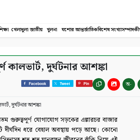
িক্ষা
খেলাধুলা
জাতীয়
খুলনা
যশোর
আন্তর্জাতিক
বিশেষ সংখ্যা
সম্পাদকী
্ণ কালভার্ট, দুর্ঘটনার আশঙ্কা
অ-
Facebook
Tweet
Pin
ন্যতম গুরুত্বপূর্ণ যোগাযোগ সড়কের এল্লারচর বাজার
্টটি দীর্ঘদিন ধরে বেহাল অবস্থায় পড়ে আছে। কোনো