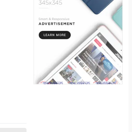
পুলিশের মতবিনিময়
৫
কলারোয়ার জয়নগরে সরকারি গাছ
আত্মসাতের চেষ্টা, এলাকাবাসীর
বাধার মুখে পন্ড
৬
আশাশুনিতে পৃথক অভিযানে ৩
আসামি গ্রেপ্তার
৭
ভোমরা বন্দর দিয়ে দুই দিনে এলো
৭১২ মেট্রিক টন কাঁচা মরিচ
৮
৭ আগস্ট: ন্যাশনাল লাইটহাউস