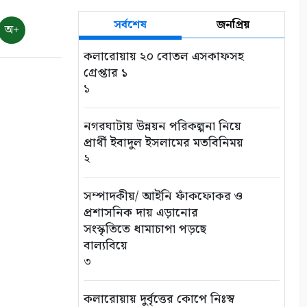
সর্বশেষ
জনপ্রিয়
অ+
কলারোয়ায় ২০ বোতল এসকাফসহ
গ্রেপ্তার ১
১
নগরঘাটায় উন্নয়ন পরিকল্পনা নিয়ে
প্রার্থী ইবাদুল ইসলামের মতবিনিময়
২
সম্পাদকীয়/ আইনি ফাঁকফোকর ও
প্রশাসনিক দায় এড়ানোর
সংস্কৃতিতে ধামাচাপা পড়ছে
বাল্যবিয়ে
৩
কলারোয়ায় দুর্বৃত্তের কোপে নিঃস্ব