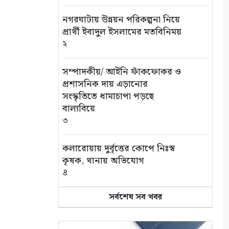
নগরঘাটায় উন্নয়ন পরিকল্পনা নিয়ে
প্রার্থী ইবাদুল ইসলামের মতবিনিময়
২
সম্পাদকীয়/ আইনি ফাঁকফোকর ও
প্রশাসনিক দায় এড়ানোর
সংস্কৃতিতে ধামাচাপা পড়ছে
বাল্যবিয়ে
৩
কলারোয়ায় দুর্বৃত্তের কোপে নিঃস্ব
কৃষক, থানায় অভিযোগ
৪
সর্বশেষ সব খবর
সড়ক পথে চাঁদাবাজি বন্ধে সর্বোচ্চ
কঠোর অবস্থান: বাস ও ট্রাক
মালিক সমিতির সাথে জেলা