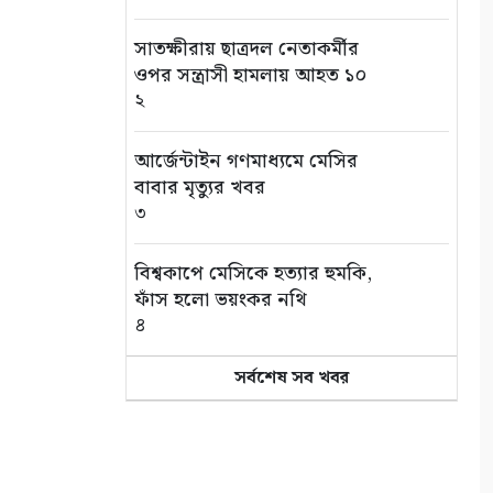
সাতক্ষীরায় ছাত্রদল নেতাকর্মীর
ওপর সন্ত্রাসী হামলায় আহত ১০
২
আর্জেন্টাইন গণমাধ্যমে মেসির
বাবার মৃত্যুর খবর
৩
বিশ্বকাপে মেসিকে হত্যার হুমকি,
ফাঁস হলো ভয়ংকর নথি
৪
সর্বশেষ সব খবর
হাড়ে ছড়িয়ে পড়েছে বাইডেনের
ক্যান্সার, যন্ত্রণায় ভুগছেন সাবেক
মার্কিন প্রেসিডেন্ট
৫