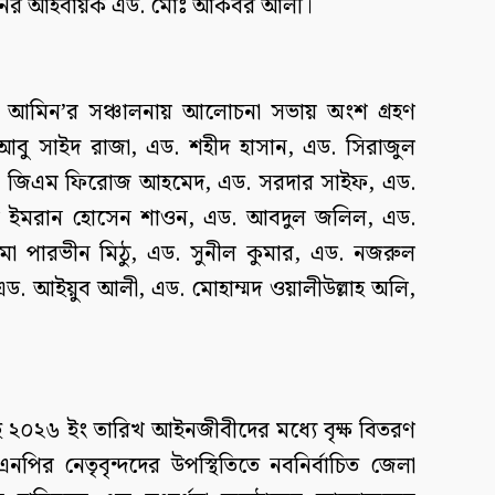
ঠনের আহবায়ক এড. মোঃ আকবর আলী।
ল আমিন’র সঞ্চালনায় আলোচনা সভায় অংশ গ্রহণ
ু সাইদ রাজা, এড. শহীদ হাসান, এড. সিরাজুল
ড. জিএম ফিরোজ আহমেদ, এড. সরদার সাইফ, এড.
িএম ইমরান হোসেন শাওন, এড. আবদুল জলিল, এড.
মা পারভীন মিঠু, এড. সুনীল কুমার, এড. নজরুল
ড. আইয়ুব আলী, এড. মোহাম্মদ ওয়ালীউল্লাহ অলি,
াই ২০২৬ ইং তারিখ আইনজীবীদের মধ্যে বৃক্ষ বিতরণ
নপির নেতৃবৃন্দদের উপস্থিতিতে নবনির্বাচিত জেলা