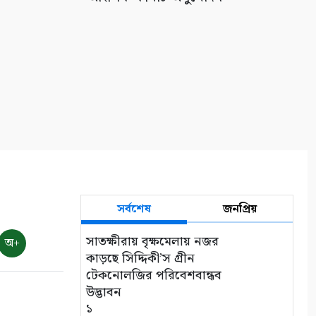
সর্বশেষ
জনপ্রিয়
সাতক্ষীরায় বৃক্ষমেলায় নজর
অ+
কাড়ছে সিদ্দিকী’স গ্রীন
টেকনোলজির পরিবেশবান্ধব
উদ্ভাবন
১