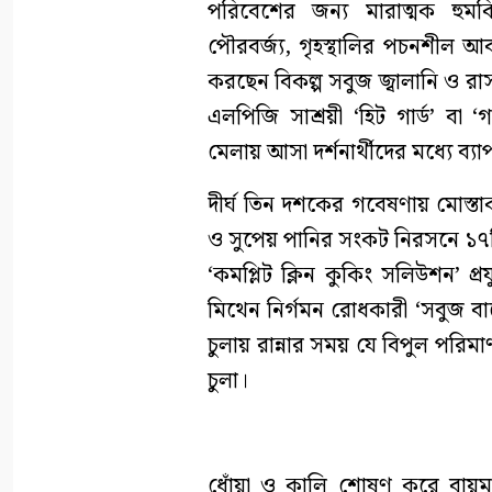
পরিবেশের জন্য মারাত্মক হুমকি
পৌরবর্জ্য, গৃহস্থালির পচনশীল আবর
করছেন বিকল্প সবুজ জ্বালানি ও রা
এলপিজি সাশ্রয়ী ‘হিট গার্ড’ বা ‘
মেলায় আসা দর্শনার্থীদের মধ্যে ব্
দীর্ঘ তিন দশকের গবেষণায় মোস্তাক 
ও সুপেয় পানির সংকট নিরসনে ১৭টির
‘কমপ্লিট ক্লিন কুকিং সলিউশন’ প্
মিথেন নির্গমন রোধকারী ‘সবুজ বায়োচ
চুলায় রান্নার সময় যে বিপুল পরিম
চুলা।
ধোঁয়া ও কালি শোষণ করে বায়ুমন