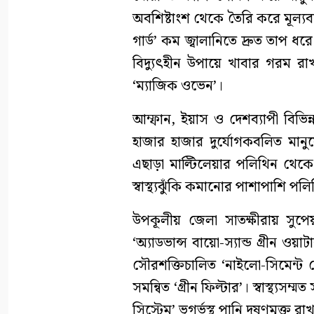
অবশিষ্টাংশ থেকে তৈরি করে মূল্যব
গার্ড’ কম জ্বালানিতে দ্রুত তাপ 
বিদ্যুৎহীন উপায়ে খাবার গরম রাখা
‘ম্যাজিক ওভেন’।
আম্ফান, ইয়াস ও দেশব্যাপী বিভিন্
হাজার হাজার দুর্যোগকবলিত মান
এছাড়া মাল্টিলেয়ার পলিথিন থেকে তৈ
স্বাস্থ্যঝুঁকি কমানোর পাশাপাশি 
উপকূলীয় জেলা সাতক্ষীরায় সুপে
‘অ্যাডভান্স বায়ো-স্যান্ড গ্রীন ওয়া
সৌরশক্তিচালিত ‘নাইলো-সিমেন্ট
সমন্বিত ‘গ্রীন ফিল্টার’। স্বাস্থ্যস
সিস্টেম’ ভূগর্ভস্থ পানি দূষণমুক্ত র