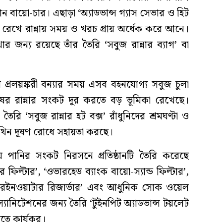
ান বায়ো-চার। এছাড়া ‘অ্যাডভান্স গ্যাস সেভার ও হিট
ধরে রেখে রান্নায় সময় ও খরচ প্রায় অর্ধেক করে আনে।
র জন্য রয়েছে তাঁর তৈরি ‘সবুজ রান্নার ব্যাগ’ বা
ন প্রলয়ঙ্করী বন্যার সময় এসব বহনযোগ্য সবুজ চুলা
ুষের রান্নার সংকট দূর করতে বড় ভূমিকা রেখেছে।
রি ‘সবুজ রান্নার হট বক্স’ রাঁধুনিদের শ্রমঘণ্টা ও
পলিথিন দূষণ রোধে সহায়তা করছে।
য় পানির সংকট নিরসনে প্রতিষ্ঠানটি তৈরি করেছে
টার ফিল্টার’, ‘ওভারহেড ব্যাংক বায়ো-স্যান্ড ফিল্টার’,
 রেইনওয়াটার রিজার্ভার’ এবং আধুনিক সোক ওয়েল
ম্মত স্যানিটেশনের জন্য তৈরি ‘টুইনপিট অ্যাডভান্স টয়লেট
াখতে কার্যকর।