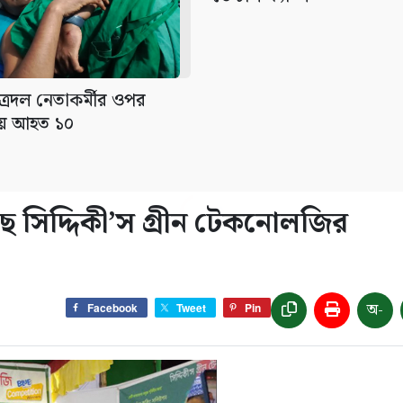
াত্রদল নেতাকর্মীর ওপর
মলায় আহত ১০
ে সিদ্দিকী’স গ্রীন টেকনোলজির
অ-
Facebook
Tweet
Pin