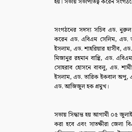
হয়। সভায় সভাপতিত্ব করেন সংগ
সংগঠনের সদস্য সচিব এড. নুরু
করেন এড. এবিএম সেলিম, এড. আব
ইসলাম, এড. শাহরিয়ার হাসীব, এ
মিজানুর রহমান বাপ্পি, এড. এব
সোহরাব হোসনে বাবলু, এড. শামী
ইসলাম, এড. তারিক ইকবাল অপু, এ
এড. আজিজুল হক প্রমুখ।
সভায় সিদ্ধান্ত হয় আগামী ০৫ জুল
করা হবে এবং সাতক্ষীরা জেলা বিএ