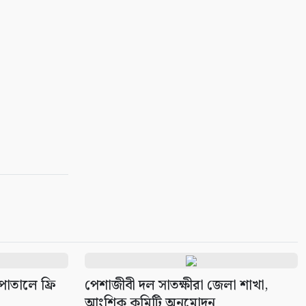
বাংলাদেশ থেকে আনারস নেবে
পাকিস্তান
৭
ইউএনওদের আরও মানবিক ও
দায়িত্বশীল হওয়ার আহ্বান
প্রধানমন্ত্রীর
৮
নতুন দায়িত্বে ৬ মন্ত্রী-প্রতিমন্ত্রী
৯
সম্পাদকীয়/প্রসঙ্গ: আশ্রয়ণ প্রকল্পে
চরম অনিয়ম
১০
পাতালে ফ্রি
পেশাজীবী দল সাতক্ষীরা জেলা শাখা,
আংশিক কমিটি অনুমোদন