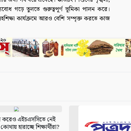
েলার জন্য গর্ব বয়ে এনেছে। স্কাউটিং শিশুদের শৃঙ্খলা,
ল্যবোধ গড়ে তুলতে গুরুত্বপূর্ণ ভূমিকা পালন করে।
সহশিক্ষা কার্যক্রমে আরও বেশি সম্পৃক্ত করতে কাজ
 করেও এইচএসসিতে নেই
োথায় হারাচ্ছে শিক্ষার্থীরা?