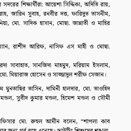
ীরা সদরের শিক্ষার্থীরা: আয়েশা সিদ্দিকা, অদিতি রায়,
লাহ, জারিন সুবাহ, রনবীর দত্ত, ফারিদুত তাসনীম,
নিয়া, মো. সাদিক হাসান, মোছা. জান্নাতী ও মাহির
যান, রাশীদ আরিফ, নাসিফ এস মাহী ও মোছা.
ারদা সাবাহাত, সানজিদা মাহমুদ, মরিয়াম ইসলাম,
 মো. মিয়ারাজ হোসেন ও সাজ্জাদুল শরীফ সেজান।
 মুনতাছির তাসিন, দামিনী হালদার, মো. তাওহিদ
মন্ডল, সুবীদ কুমার মন্ডল, হিমেশ মন্ডল ও সৌমী
ষা অফিসার মো. রুহুল আমীন বলেন, “শাপলা কাব