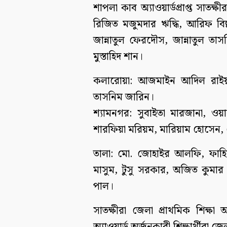
শাপলা কাব অ্যাওয়ার্ডপ্রাপ্ত সাতক্ষ
রিজিত মজুমদার ঋদ্ধি, আরিফ বিল্
জান্নাতুল ফেরদৌস, জান্নাতুল তাস
মুস্তাহিদ শান।
কলারোয়া: আজমাইন আদিল রাইয়্
তাসনিম জারিন।
শ্যামনগর: সুবাইতা মারজানা, ওয়
শারফিয়া মরিয়ম, মারিয়াম হোসেন,
তালা: মো. জোহাইর আলফি, ফাহিম
মাসুম, টুসু সরকার, অজিত কুমার 
পাল।
সাতক্ষীরা জেলা প্রাথমিক শিক্