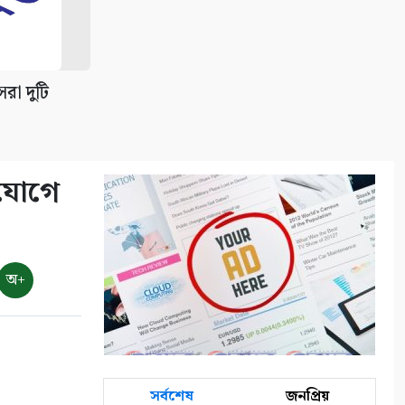
রা দুটি
িযোগে
অ+
সর্বশেষ
জনপ্রিয়