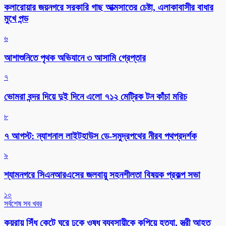
কলারোয়ার জয়নগরে সরকারি গাছ আত্মসাতের চেষ্টা, এলাকাবাসীর বাধার
মুখে পন্ড
৬
আশাশুনিতে পৃথক অভিযানে ৩ আসামি গ্রেপ্তার
৭
ভোমরা বন্দর দিয়ে দুই দিনে এলো ৭১২ মেট্রিক টন কাঁচা মরিচ
৮
৭ আগস্ট: ন্যাশনাল লাইটহাউস ডে-সমুদ্রপথের নীরব পথপ্রদর্শক
৯
শ্যামনগরে সিএনআরএসের জলবায়ু সহনশীলতা বিষয়ক প্রকল্প সভা
১০
সর্বশেষ সব খবর
কয়রায় সিঁধ কেটে ঘরে ঢুকে ওষুধ ব্যবসায়ীকে কুপিয়ে হত্যা, স্ত্রী আহত