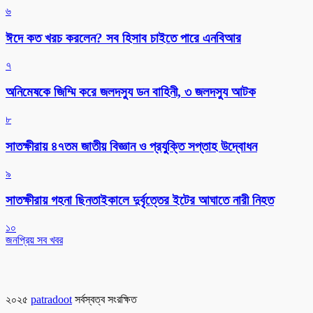
৬
ঈদে কত খরচ করলেন? সব হিসাব চাইতে পারে এনবিআর
৭
অনিমেষকে জিম্মি করে জলদস্যু ডন বাহিনী, ৩ জলদস্যু আটক
৮
সাতক্ষীরায় ৪৭তম জাতীয় বিজ্ঞান ও প্রযুক্তি সপ্তাহ উদ্বোধন
৯
সাতক্ষীরায় গহনা ছিনতাইকালে দুর্বৃত্তের ইটের আঘাতে নারী নিহত
১০
জনপ্রিয় সব খবর
২০২৫
patradoot
সর্বস্বত্ব সংরক্ষিত