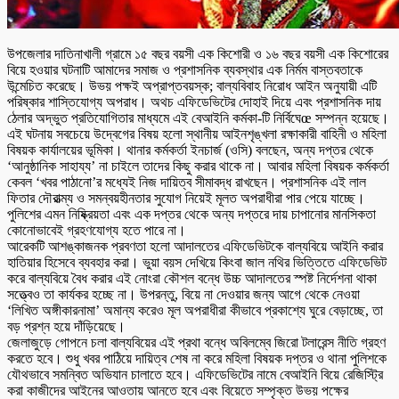
উপজেলার দাতিনাখালী গ্রামে ১৫ বছর বয়সী এক কিশোরী ও ১৬ বছর বয়সী এক কিশোরের
বিয়ে হওয়ার ঘটনাটি আমাদের সমাজ ও প্রশাসনিক ব্যবস্থার এক নির্মম বাস্তবতাকে
উন্মেচিত করেছে। উভয় পক্ষই অপ্রাপ্তবয়স্ক; বাল্যবিবাহ নিরোধ আইন অনুযায়ী এটি
পরিষ্কার শাস্তিযোগ্য অপরাধ। অথচ এফিডেভিটের দোহাই দিয়ে এবং প্রশাসনিক দায়
ঠেলার অদ্ভুত প্রতিযোগিতার মাধ্যমে এই বেআইনি কর্মকা-টি নির্বিঘেœ সম্পন্ন হয়েছে।
এই ঘটনায় সবচেয়ে উদ্বেগের বিষয় হলো স্থানীয় আইনশৃঙ্খলা রক্ষাকারী বাহিনী ও মহিলা
বিষয়ক কার্যালয়ের ভূমিকা। থানার কর্মকর্তা ইনচার্জ (ওসি) বলছেন, অন্য দপ্তর থেকে
‘আনুষ্ঠানিক সাহায্য’ না চাইলে তাদের কিছু করার থাকে না। আবার মহিলা বিষয়ক কর্মকর্তা
কেবল ‘খবর পাঠানো’র মধ্যেই নিজ দায়িত্ব সীমাবদ্ধ রাখছেন। প্রশাসনিক এই লাল
ফিতার দৌরাত্ম্য ও সমন্বয়হীনতার সুযোগ নিয়েই মূলত অপরাধীরা পার পেয়ে যাচ্ছে।
পুলিশের এমন নিষ্ক্রিয়তা এবং এক দপ্তর থেকে অন্য দপ্তরে দায় চাপানোর মানসিকতা
কোনোভাবেই গ্রহণযোগ্য হতে পারে না।
আরেকটি আশঙ্কাজনক প্রবণতা হলো আদালতের এফিডেভিটকে বাল্যবিয়ে আইনি করার
হাতিয়ার হিসেবে ব্যবহার করা। ভুয়া বয়স দেখিয়ে কিংবা জাল নথির ভিত্তিতে এফিডেভিট
করে বাল্যবিয়ে বৈধ করার এই নোংরা কৌশল বন্ধে উচ্চ আদালতের স্পষ্ট নির্দেশনা থাকা
সত্ত্বেও তা কার্যকর হচ্ছে না। উপরন্তু, বিয়ে না দেওয়ার জন্য আগে থেকে নেওয়া
‘লিখিত অঙ্গীকারনামা’ অমান্য করেও মূল অপরাধীরা কীভাবে প্রকাশ্যে ঘুরে বেড়াচ্ছে, তা
বড় প্রশ্ন হয়ে দাঁড়িয়েছে।
জেলাজুড়ে গোপনে চলা বাল্যবিয়ের এই প্রথা বন্ধে অবিলম্বে জিরো টলারেন্স নীতি গ্রহণ
করতে হবে। শুধু খবর পাঠিয়ে দায়িত্ব শেষ না করে মহিলা বিষয়ক দপ্তর ও থানা পুলিশকে
যৌথভাবে সমন্বিত অভিযান চালাতে হবে। এফিডেভিটের নামে বেআইনি বিয়ে রেজিস্ট্রি
করা কাজীদের আইনের আওতায় আনতে হবে এবং বিয়েতে সম্পৃক্ত উভয় পক্ষের