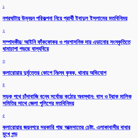
১
নগরঘাটায় উন্নয়ন পরিকল্পনা নিয়ে প্রার্থী ইবাদুল ইসলামের মতবিনিময়
২
সম্পাদকীয়/ আইনি ফাঁকফোকর ও প্রশাসনিক দায় এড়ানোর সংস্কৃতিতে
ধামাচাপা পড়ছে বাল্যবিয়ে
৩
কলারোয়ায় দুর্বৃত্তের কোপে নিঃস্ব কৃষক, থানায় অভিযোগ
৪
সড়ক পথে চাঁদাবাজি বন্ধে সর্বোচ্চ কঠোর অবস্থান: বাস ও ট্রাক মালিক
সমিতির সাথে জেলা পুলিশের মতবিনিময়
৫
কলারোয়ার জয়নগরে সরকারি গাছ আত্মসাতের চেষ্টা, এলাকাবাসীর বাধার
মুখে পন্ড