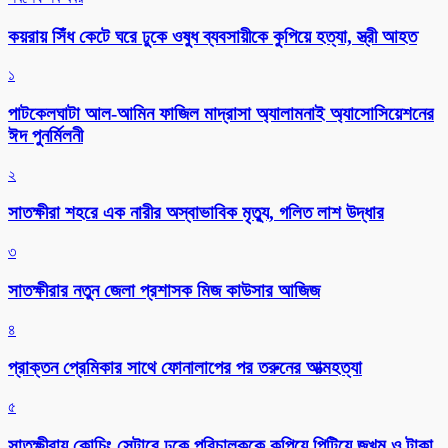
কয়রায় সিঁধ কেটে ঘরে ঢুকে ওষুধ ব্যবসায়ীকে কুপিয়ে হত্যা, স্ত্রী আহত
১
পাটকেলঘাটা আল-আমিন ফাজিল মাদ্রাসা অ্যালামনাই অ্যাসোসিয়েশনের
ঈদ পুনর্মিলনী
২
সাতক্ষীরা শহরে এক নারীর অস্বাভাবিক মৃত্যু, গলিত লাশ উদ্ধার
৩
সাতক্ষীরার নতুন জেলা প্রশাসক মিজ কাউসার আজিজ
৪
প্রাক্তন প্রেমিকার সাথে ফোনালাপের পর তরুনের আত্মহত্যা
৫
সাতক্ষীরায় কোচিং সেন্টারে ঢুকে পরিচালককে কুপিয়ে পিটিয়ে জখম ও টাকা