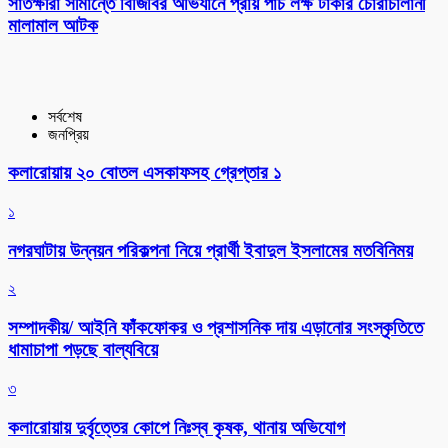
সাতক্ষীরা সীমান্তে বিজিবির অভিযানে প্রায় পাঁচ লক্ষ টাকার চোরাচালানী
মালামাল আটক
সর্বশেষ
জনপ্রিয়
কলারোয়ায় ২০ বোতল এসকাফসহ গ্রেপ্তার ১
১
নগরঘাটায় উন্নয়ন পরিকল্পনা নিয়ে প্রার্থী ইবাদুল ইসলামের মতবিনিময়
২
সম্পাদকীয়/ আইনি ফাঁকফোকর ও প্রশাসনিক দায় এড়ানোর সংস্কৃতিতে
ধামাচাপা পড়ছে বাল্যবিয়ে
৩
কলারোয়ায় দুর্বৃত্তের কোপে নিঃস্ব কৃষক, থানায় অভিযোগ