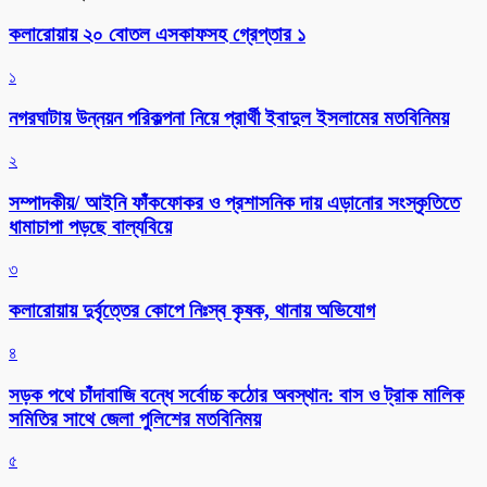
কলারোয়ায় ২০ বোতল এসকাফসহ গ্রেপ্তার ১
১
নগরঘাটায় উন্নয়ন পরিকল্পনা নিয়ে প্রার্থী ইবাদুল ইসলামের মতবিনিময়
২
সম্পাদকীয়/ আইনি ফাঁকফোকর ও প্রশাসনিক দায় এড়ানোর সংস্কৃতিতে
ধামাচাপা পড়ছে বাল্যবিয়ে
৩
কলারোয়ায় দুর্বৃত্তের কোপে নিঃস্ব কৃষক, থানায় অভিযোগ
৪
সড়ক পথে চাঁদাবাজি বন্ধে সর্বোচ্চ কঠোর অবস্থান: বাস ও ট্রাক মালিক
সমিতির সাথে জেলা পুলিশের মতবিনিময়
৫