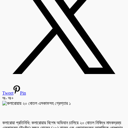
Tweet
Pin
অ-
অ+
কলারোয়া প্রতিনিধি: কলারোয়ায় বিশেষ অভিযান চালিয়ে ২০ বোতল নিষিদ্ধ মাদকদ্রব্য
এসকাফসহ (ঊংশঁভ) সুজন হোসেন (২৮) নামের এক এজাহারভুক্ত আসামিকে গ্রেপ্তার