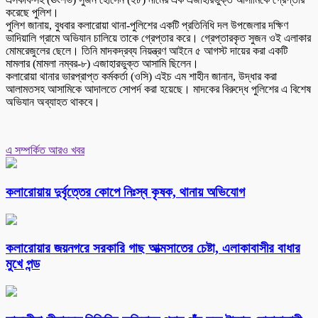
করেছে পুলিশ।
পুলিশ জানায়, বুধবার কলারোয়া থানা-পুলিশের একটি প্রতিনিধি দল উপজেলার দক্ষিণ
ভাদিয়ালি গ্রামে অভিযান চালিয়ে তাকে গ্রেপ্তার করে। গ্রেপ্তারকৃত সুজন ওই এলাকার
মোমরেজুলের ছেলে। তিনি মাদকদ্রব্য নিয়ন্ত্রণ আইনে ৫ আগস্ট দায়ের করা একটি
মামলার (মামলা নম্বর-৮) এজাহারভুক্ত আসামি ছিলেন।
কলারোয়া থানার ভারপ্রাপ্ত কর্মকর্তা (ওসি) এইচ এম শাহীন জানান, উদ্ধার করা
আলামতসহ আসামিকে আদালতে সোপর্দ করা হয়েছে। মাদকের বিরুদ্ধে পুলিশের এ বিশেষ
অভিযান অব্যাহত থাকবে।
এ সম্পর্কিত আরও খবর
কলারোয়ায় দুর্বৃত্তের কোপে নিঃস্ব কৃষক, থানায় অভিযোগ
কলারোয়ার জয়নগরে সরকারি গাছ আত্মসাতের চেষ্টা, এলাকাবাসীর বাধার
মুখে পন্ড