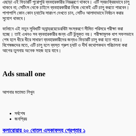
এছাড়া এই ফিচারটি পুরোপুরি ব্যবহারকারীর নিয়ন্ত্রণে থাকবে। এটি স্বয়ংক্রিয়ভাবে চালু
থাকবে না; সেটিংস থেকে চাইলে ব্যবহারকারীরা নিজে থেকেই এটি চালু করতে পারবেন।
পাশাপাশি কোন কোন চ্যাটের সারাংশ দেখতে চান, সেটিও আলাদাভাবে নির্বাচন করার
সুযোগ থাকবে।
বর্তমানে এই নতুন সুবিধাটি অ্যান্ড্রয়েডেরবিটা সংস্করণে সীমিত পরিসরে পরীক্ষা করা
হচ্ছে। তাই এখনও সব ব্যবহারকারীর জন্য এটি উন্মুক্ত নয়। পরীক্ষামূলক ধাপ সফলভাবে
শেষ হলে ধীরে ধীরে সাধারণ ব্যবহারকারীদের জন্যও ফিচারটি চালু করা হতে পারে।
বিশেষজ্ঞদের মতে, এটি চালু হলে ব্যস্ত গ্রুপ চ্যাট ও দীর্ঘ কথোপকথন পরিচালনা করা
আগের তুলনায় অনেক সহজ হয়ে যাবে।
Ads small one
আপনার মতামত লিখুন
সর্বশেষ
জনপ্রিয়
কলারোয়ায় ২০ বোতল এসকাফসহ গ্রেপ্তার ১