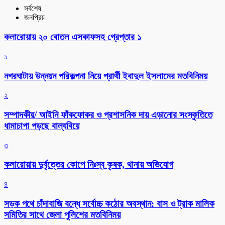
সর্বশেষ
জনপ্রিয়
কলারোয়ায় ২০ বোতল এসকাফসহ গ্রেপ্তার ১
১
নগরঘাটায় উন্নয়ন পরিকল্পনা নিয়ে প্রার্থী ইবাদুল ইসলামের মতবিনিময়
২
সম্পাদকীয়/ আইনি ফাঁকফোকর ও প্রশাসনিক দায় এড়ানোর সংস্কৃতিতে
ধামাচাপা পড়ছে বাল্যবিয়ে
৩
কলারোয়ায় দুর্বৃত্তের কোপে নিঃস্ব কৃষক, থানায় অভিযোগ
৪
সড়ক পথে চাঁদাবাজি বন্ধে সর্বোচ্চ কঠোর অবস্থান: বাস ও ট্রাক মালিক
সমিতির সাথে জেলা পুলিশের মতবিনিময়