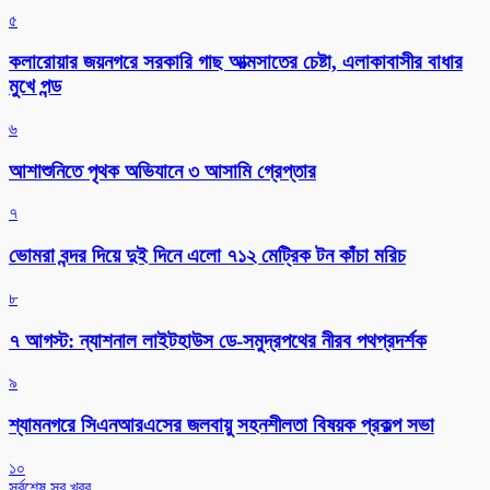
৫
কলারোয়ার জয়নগরে সরকারি গাছ আত্মসাতের চেষ্টা, এলাকাবাসীর বাধার
মুখে পন্ড
৬
আশাশুনিতে পৃথক অভিযানে ৩ আসামি গ্রেপ্তার
৭
ভোমরা বন্দর দিয়ে দুই দিনে এলো ৭১২ মেট্রিক টন কাঁচা মরিচ
৮
৭ আগস্ট: ন্যাশনাল লাইটহাউস ডে-সমুদ্রপথের নীরব পথপ্রদর্শক
৯
শ্যামনগরে সিএনআরএসের জলবায়ু সহনশীলতা বিষয়ক প্রকল্প সভা
১০
সর্বশেষ সব খবর