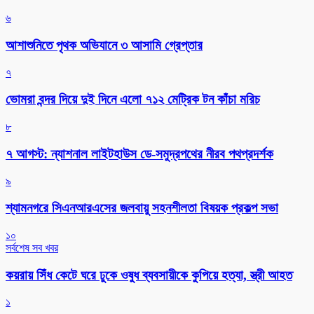
৬
আশাশুনিতে পৃথক অভিযানে ৩ আসামি গ্রেপ্তার
৭
ভোমরা বন্দর দিয়ে দুই দিনে এলো ৭১২ মেট্রিক টন কাঁচা মরিচ
৮
৭ আগস্ট: ন্যাশনাল লাইটহাউস ডে-সমুদ্রপথের নীরব পথপ্রদর্শক
৯
শ্যামনগরে সিএনআরএসের জলবায়ু সহনশীলতা বিষয়ক প্রকল্প সভা
১০
সর্বশেষ সব খবর
কয়রায় সিঁধ কেটে ঘরে ঢুকে ওষুধ ব্যবসায়ীকে কুপিয়ে হত্যা, স্ত্রী আহত
১