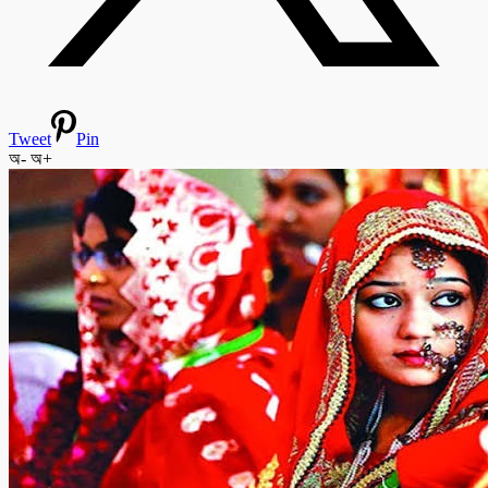
Tweet
Pin
অ-
অ+