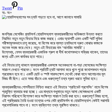
Tweet
Pin
অ-
অ+
জনপ্রিয় মেসেজিং প্ল্যাটফর্ম হোয়াটসঅ্যাপ ব্যবহারকারীদের অভিজ্ঞতা উন্নত করতে
নিয়মিত নতুন নতুন ফিচার নিয়ে কাজ করছে। এবার অ্যাপটি এমন একটি স্মার্ট সুবিধা
পরীক্ষামূলকভাবে চালু করেছে, যা বিশেষ করে ব্যস্ত চ্যাটগুলো দ্রুত বোঝার কাজকে
অনেক সহজ করে দেবে। নতুন এই ফিচারের নাম ‘আনরিড সামারি’।
উল্লেখ্য, যেসব ব্যবহারকারী একাধিক গ্রুপ বা দীর্ঘ কথোপকথনে সক্রিয় থাকেন, তাদের
জন্য এটি বেশ কার্যকর হতে পারে।
এই ফিচার চালু থাকলে ব্যবহারকারীরা একসঙ্গে অনেকগুলো না-পড়া মেসেজের সংক্ষিপ্ত
সারাংশ দেখতে পারবেন। ফলে প্রতিটি চ্যাট আলাদা করে খুলে পুরো কথোপকথন পড়ার
প্রয়োজন হবে না। একটি ছোট ও স্পষ্ট সারসংক্ষেপ দেখেই বোঝা যাবে আলোচনার মূল
বিষয় কী ছিল। এতে সময় বাঁচবে এবং গুরুত্বপূর্ণ তথ্য দ্রুত ধরতে সুবিধা হবে।
ব্যবহারকারীদের গোপনীয়তা নিশ্চিত করতে এই ফিচারে ‘প্রাইভেট প্রসেসিং’ নামে বিশেষ
প্রযুক্তি ব্যবহার করা হচ্ছে। এর মাধ্যমে শুধুমাত্র নতুন আসা মেসেজগুলো একটি
নিরাপদ পরিবেশে বিশ্লেষণ করে সংক্ষিপ্ত সারাংশ তৈরি করা হবে। গুরুত্বপূর্ণ বিষয় হলো,
এই প্রক্রিয়ায় তৈরি হওয়া তথ্যের ওপর মেটা প্ল্যাটফর্মস বা হোয়াটসঅ্যাপ কেউই সরাসরি
প্রবেশাধিকার পাবে না। ফলে ব্যক্তিগত তথ্য সুরক্ষিত থাকবে।