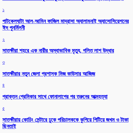
১
পাটকেলঘাটা আল-আমিন ফাজিল মাদ্রাসা অ্যালামনাই অ্যাসোসিয়েশনের
ঈদ পুনর্মিলনী
২
সাতক্ষীরা শহরে এক নারীর অস্বাভাবিক মৃত্যু, গলিত লাশ উদ্ধার
৩
সাতক্ষীরার নতুন জেলা প্রশাসক মিজ কাউসার আজিজ
৪
প্রাক্তন প্রেমিকার সাথে ফোনালাপের পর তরুনের আত্মহত্যা
৫
সাতক্ষীরায় কোচিং সেন্টারে ঢুকে পরিচালককে কুপিয়ে পিটিয়ে জখম ও টাকা
ছিনতাই