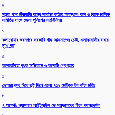
৪
সড়ক পথে চাঁদাবাজি বন্ধে সর্বোচ্চ কঠোর অবস্থান: বাস ও ট্রাক মালিক
সমিতির সাথে জেলা পুলিশের মতবিনিময়
৫
কলারোয়ার জয়নগরে সরকারি গাছ আত্মসাতের চেষ্টা, এলাকাবাসীর বাধার
মুখে পন্ড
৬
আশাশুনিতে পৃথক অভিযানে ৩ আসামি গ্রেপ্তার
৭
ভোমরা বন্দর দিয়ে দুই দিনে এলো ৭১২ মেট্রিক টন কাঁচা মরিচ
৮
৭ আগস্ট: ন্যাশনাল লাইটহাউস ডে-সমুদ্রপথের নীরব পথপ্রদর্শক