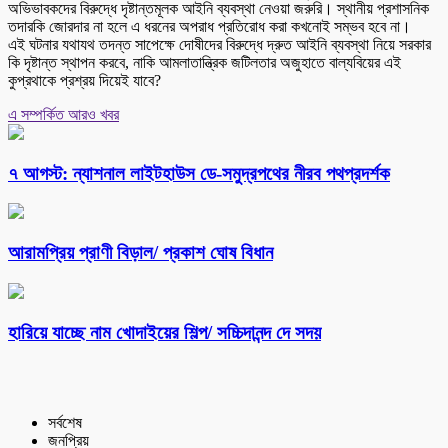
অভিভাবকদের বিরুদ্ধে দৃষ্টান্তমূলক আইনি ব্যবস্থা নেওয়া জরুরি। স্থানীয় প্রশাসনিক
তদারকি জোরদার না হলে এ ধরনের অপরাধ প্রতিরোধ করা কখনোই সম্ভব হবে না।
এই ঘটনার যথাযথ তদন্ত সাপেক্ষে দোষীদের বিরুদ্ধে দ্রুত আইনি ব্যবস্থা নিয়ে সরকার
কি দৃষ্টান্ত স্থাপন করবে, নাকি আমলাতান্ত্রিক জটিলতার অজুহাতে বাল্যবিয়ের এই
কুপ্রথাকে প্রশ্রয় দিয়েই যাবে?
এ সম্পর্কিত আরও খবর
৭ আগস্ট: ন্যাশনাল লাইটহাউস ডে-সমুদ্রপথের নীরব পথপ্রদর্শক
আরামপ্রিয় প্রাণী বিড়াল/ প্রকাশ ঘোষ বিধান
হারিয়ে যাচ্ছে নাম খোদাইয়ের শিল্প/ সচ্চিদানন্দ দে সদয়
সর্বশেষ
জনপ্রিয়