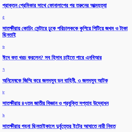
প্রাক্তন প্রেমিকার সাথে ফোনালাপের পর তরুনের আত্মহত্যা
৫
সাতক্ষীরায় কোচিং সেন্টারে ঢুকে পরিচালককে কুপিয়ে পিটিয়ে জখম ও টাকা
ছিনতাই
৬
ঈদে কত খরচ করলেন? সব হিসাব চাইতে পারে এনবিআর
৭
অনিমেষকে জিম্মি করে জলদস্যু ডন বাহিনী, ৩ জলদস্যু আটক
৮
সাতক্ষীরায় ৪৭তম জাতীয় বিজ্ঞান ও প্রযুক্তি সপ্তাহ উদ্বোধন
৯
সাতক্ষীরায় গহনা ছিনতাইকালে দুর্বৃত্তের ইটের আঘাতে নারী নিহত