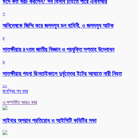
ঈদে কত খরচ করলেন? সব হিসাব চাইতে পারে এনবিআর
৭
অনিমেষকে জিম্মি করে জলদস্যু ডন বাহিনী, ৩ জলদস্যু আটক
৮
সাতক্ষীরায় ৪৭তম জাতীয় বিজ্ঞান ও প্রযুক্তি সপ্তাহ উদ্বোধন
৯
সাতক্ষীরায় গহনা ছিনতাইকালে দুর্বৃত্তের ইটের আঘাতে নারী নিহত
১০
জনপ্রিয় সব খবর
এ সম্পর্কিত আরও খবর
সাইবার অপরাধ প্রতিরোধ ও আইসিটি কমিটির সভা