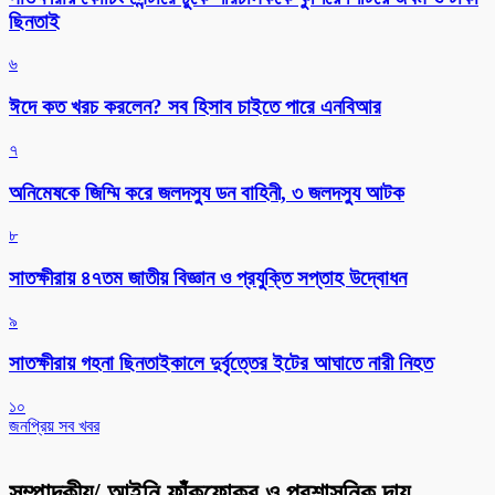
ছিনতাই
৬
ঈদে কত খরচ করলেন? সব হিসাব চাইতে পারে এনবিআর
৭
অনিমেষকে জিম্মি করে জলদস্যু ডন বাহিনী, ৩ জলদস্যু আটক
৮
সাতক্ষীরায় ৪৭তম জাতীয় বিজ্ঞান ও প্রযুক্তি সপ্তাহ উদ্বোধন
৯
সাতক্ষীরায় গহনা ছিনতাইকালে দুর্বৃত্তের ইটের আঘাতে নারী নিহত
১০
জনপ্রিয় সব খবর
সম্পাদকীয়/ আইনি ফাঁকফোকর ও প্রশাসনিক দায়