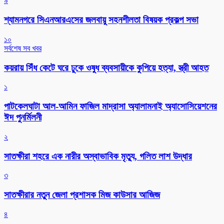
৯
শ্যামনগরে সিএনআরএসের জলবায়ু সহনশীলতা বিষয়ক প্রকল্প সভা
১০
সর্বশেষ সব খবর
কয়রায় সিঁধ কেটে ঘরে ঢুকে ওষুধ ব্যবসায়ীকে কুপিয়ে হত্যা, স্ত্রী আহত
১
পাটকেলঘাটা আল-আমিন ফাজিল মাদ্রাসা অ্যালামনাই অ্যাসোসিয়েশনের
ঈদ পুনর্মিলনী
২
সাতক্ষীরা শহরে এক নারীর অস্বাভাবিক মৃত্যু, গলিত লাশ উদ্ধার
৩
সাতক্ষীরার নতুন জেলা প্রশাসক মিজ কাউসার আজিজ
৪