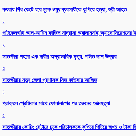
কয়রায় সিঁধ কেটে ঘরে ঢুকে ওষুধ ব্যবসায়ীকে কুপিয়ে হত্যা, স্ত্রী আহত
১
পাটকেলঘাটা আল-আমিন ফাজিল মাদ্রাসা অ্যালামনাই অ্যাসোসিয়েশনের ঈদ 
২
সাতক্ষীরা শহরে এক নারীর অস্বাভাবিক মৃত্যু, গলিত লাশ উদ্ধার
৩
সাতক্ষীরার নতুন জেলা প্রশাসক মিজ কাউসার আজিজ
৪
প্রাক্তন প্রেমিকার সাথে ফোনালাপের পর তরুনের আত্মহত্যা
৫
সাতক্ষীরায় কোচিং সেন্টারে ঢুকে পরিচালককে কুপিয়ে পিটিয়ে জখম ও টাকা 