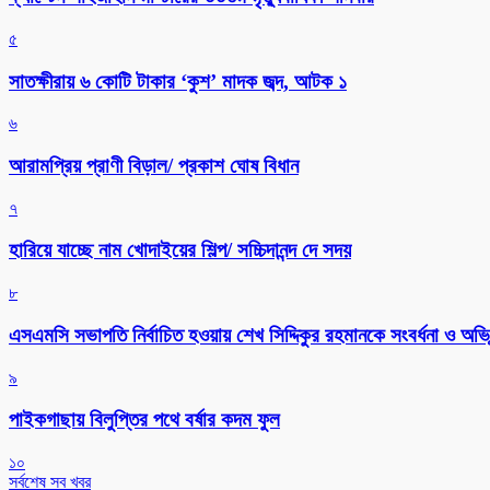
৫
সাতক্ষীরায় ৬ কোটি টাকার ‘কুশ’ মাদক জব্দ, আটক ১
৬
আরামপ্রিয় প্রাণী বিড়াল/ প্রকাশ ঘোষ বিধান
৭
হারিয়ে যাচ্ছে নাম খোদাইয়ের শিল্প/ সচ্চিদানন্দ দে সদয়
৮
এসএমসি সভাপতি নির্বাচিত হওয়ায় শেখ সিদ্দিকুর রহমানকে সংবর্ধনা ও অভিন
৯
পাইকগাছায় বিলুপ্তির পথে বর্ষার কদম ফুল
১০
সর্বশেষ সব খবর