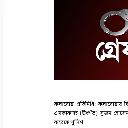
কলারোয়া প্রতিনিধি: কলারোয়ায় ব
এসকাফসহ (ঊংশঁভ) সুজন হোসেন (
করেছে পুলিশ।