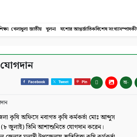
িক্ষা
খেলাধুলা
জাতীয়
খুলনা
যশোর
আন্তর্জাতিক
বিশেষ সংখ্যা
সম্পাদকী
র যোগদান
অ-
Facebook
Tweet
Pin
লা কৃষি অফিসে নবাগত কৃষি কর্মকর্তা মোঃ আব্দুস
 (৮ জুলাই) তিনি আশাশুনিতে যোগদান করেন।