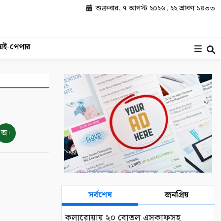
শুক্রবার, ৭ আগস্ট ২০২৬, ২২ শ্রাবণ ১৪৩৩
য়
ই-পেপার
অ+
সর্বশেষ
জনপ্রিয়
কলারোয়ায় ২০ বোতল এসকাফসহ