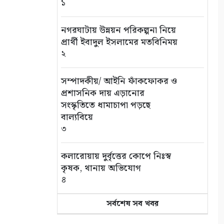
১
নগরঘাটায় উন্নয়ন পরিকল্পনা নিয়ে
প্রার্থী ইবাদুল ইসলামের মতবিনিময়
২
সম্পাদকীয়/ আইনি ফাঁকফোকর ও
প্রশাসনিক দায় এড়ানোর
সংস্কৃতিতে ধামাচাপা পড়ছে
বাল্যবিয়ে
৩
কলারোয়ায় দুর্বৃত্তের কোপে নিঃস্ব
কৃষক, থানায় অভিযোগ
৪
সর্বশেষ সব খবর
সড়ক পথে চাঁদাবাজি বন্ধে সর্বোচ্চ
কঠোর অবস্থান: বাস ও ট্রাক