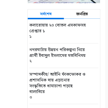
সর্বশেষ
জনপ্রিয়
কলারোয়ায় ২০ বোতল এসকাফসহ
গ্রেপ্তার ১
১
নগরঘাটায় উন্নয়ন পরিকল্পনা নিয়ে
প্রার্থী ইবাদুল ইসলামের মতবিনিময়
২
সম্পাদকীয়/ আইনি ফাঁকফোকর ও
প্রশাসনিক দায় এড়ানোর
সংস্কৃতিতে ধামাচাপা পড়ছে
বাল্যবিয়ে
৩