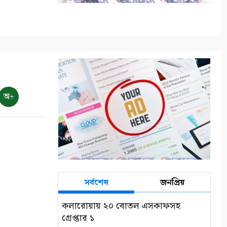
ভোমরা বন্দর দিয়ে দুই দিনে এলো
৭১২ মেট্রিক টন কাঁচা মরিচ
৮
৭ আগস্ট: ন্যাশনাল লাইটহাউস
ডে-সমুদ্রপথের নীরব পথপ্রদর্শক
অ+
৯
শ্যামনগরে সিএনআরএসের
জলবায়ু সহনশীলতা বিষয়ক প্রকল্প
সভা
১০
সর্বশেষ
জনপ্রিয়
কলারোয়ায় ২০ বোতল এসকাফসহ
গ্রেপ্তার ১