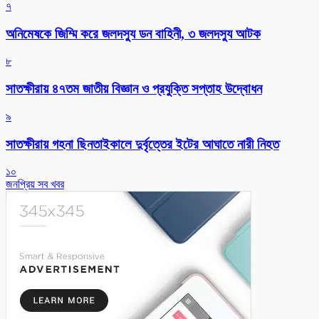
৭
অনিমেষকে জিম্মি করে জলদস্যু ডন বাহিনী, ৩ জলদস্যু আটক
৮
সাতক্ষীরায় ৪৭তম জাতীয় বিজ্ঞান ও প্রযুক্তি সপ্তাহ উদ্বোধন
৯
সাতক্ষীরায় গহনা ছিনতাইকালে দুর্বৃত্তের ইটের আঘাতে নারী নিহত
১০
জনপ্রিয় সব খবর