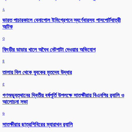
২
ভারত পাচারকালে বেনাপোল ইমিগ্রেশনে স্বর্ণেবারসহ পাসপোর্টযাত্রী
আটক
৩
ফিংড়ীর ডাড়ার খালে অবৈধ নেটপাটা দেওয়ার অভিযোগ
৪
তালায় বিল থেকে যুবকের মৃতদেহ উদ্ধার
৫
গণঅভ্যুত্থানের দ্বিতীয় বর্ষপূর্তি উপলক্ষে সাতক্ষীরায় বিএনপির র‌্যালি ও
আলোচনা সভা
৬
সাতক্ষীরায় ছাত্রশিবিরের ম্যারাথন র‌্যালি