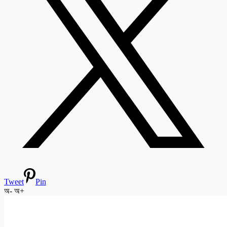
Tweet
Pin
অ-
অ+