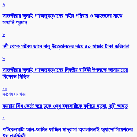
৭
সাতক্ষীরায় জুলাই গণঅভ্যুত্থানের শহীদ পরিবার ও আহতদের মাঝে
সম্মানি প্রদান
৮
নদী থেকে অবৈধ ভাবে বালু উত্তোলনের দায়ে ৫০ হাজার টাকা জরিমানা
৯
সাতক্ষীরায় জুলাই গণঅভ্যুত্থানের দ্বিতীয় বার্ষিকী উপলক্ষে জামায়াতের
বিক্ষোভ মিছিল
১০
সর্বশেষ সব খবর
কয়রায় সিঁধ কেটে ঘরে ঢুকে ওষুধ ব্যবসায়ীকে কুপিয়ে হত্যা, স্ত্রী আহত
১
পাটকেলঘাটা আল-আমিন ফাজিল মাদ্রাসা অ্যালামনাই অ্যাসোসিয়েশনের
ঈদ পুনর্মিলনী