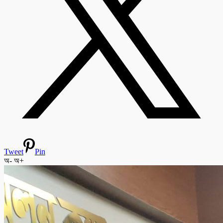
Tweet
Pin
অ-
অ+