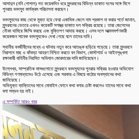
আসাদুল (ননি গোপাল) গত কয়েকদিন ধরে সুন্দরবনের বিভিন্ন ডাকাত দলের সঙ্গে মিশে
পুনরায় বনদস্যু কার্যক্রম পরিচালনা করছেন।
বনদস্যুদের কাছ থেকে মুক্ত হয়ে ফেরা একাধিক জেলে নাম প্রকাশ না করার শর্তে জানান,
সুন্দরবনের ভেতরে এখনও কয়েকটি সশস্ত্র ডাকাত দল সক্রিয় রয়েছে। তারা জেলেদের
নৌকা থামিয়ে জিম্মি করছে এবং মুক্তিপণ আদায় করছে। এসব দলে আত্মসমর্পণকারী
কয়েকজন সাবেক বনদস্যুকেও দেখা গেছে বলে তাদের দাবি।
স্থানীয় বনজীবীদের মধ্যে এ ঘটনায় নতুন করে আতঙ্ক ছড়িয়ে পড়েছে। তারা সুন্দরবনে
নিরাপদে মাছ ও কাঁকড়া আহরণ নিশ্চিত করতে বন বিভাগ, কোস্টগার্ড ও আইনশৃঙ্খলা
রক্ষাকারী বাহিনীর নিয়মিত অভিযান জোরদারের দাবি জানিয়েছেন।
উল্লেখ্য, সাম্প্রতিক মাসগুলোতে সুন্দরবনে বনদস্যুদের পুনরায় সক্রিয় হওয়ার অভিযোগ
বিভিন্ন গণমাধ্যমেও উঠে এসেছে এবং সরকার এ বিষয়ে কঠোর অবস্থানের কথা
জানিয়েছে।
অভিযুক্ত ব্যক্তিদের সাথে মোবাইল ফোনে কথা বলার চেষ্টা করলেও তাদের সাথে কথা
বলা সম্ভব হয় নাই।
এ সম্পর্কিত আরও খবর