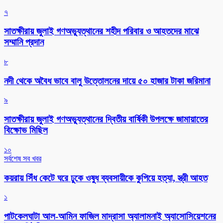
৭
সাতক্ষীরায় জুলাই গণঅভ্যুত্থানের শহীদ পরিবার ও আহতদের মাঝে
সম্মানি প্রদান
৮
নদী থেকে অবৈধ ভাবে বালু উত্তোলনের দায়ে ৫০ হাজার টাকা জরিমানা
৯
সাতক্ষীরায় জুলাই গণঅভ্যুত্থানের দ্বিতীয় বার্ষিকী উপলক্ষে জামায়াতের
বিক্ষোভ মিছিল
১০
সর্বশেষ সব খবর
কয়রায় সিঁধ কেটে ঘরে ঢুকে ওষুধ ব্যবসায়ীকে কুপিয়ে হত্যা, স্ত্রী আহত
১
পাটকেলঘাটা আল-আমিন ফাজিল মাদ্রাসা অ্যালামনাই অ্যাসোসিয়েশনের