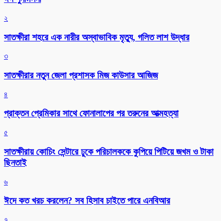
২
সাতক্ষীরা শহরে এক নারীর অস্বাভাবিক মৃত্যু, গলিত লাশ উদ্ধার
৩
সাতক্ষীরার নতুন জেলা প্রশাসক মিজ কাউসার আজিজ
৪
প্রাক্তন প্রেমিকার সাথে ফোনালাপের পর তরুনের আত্মহত্যা
৫
সাতক্ষীরায় কোচিং সেন্টারে ঢুকে পরিচালককে কুপিয়ে পিটিয়ে জখম ও টাকা
ছিনতাই
৬
ঈদে কত খরচ করলেন? সব হিসাব চাইতে পারে এনবিআর
৭