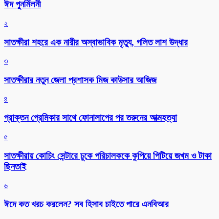
ঈদ পুনর্মিলনী
২
সাতক্ষীরা শহরে এক নারীর অস্বাভাবিক মৃত্যু, গলিত লাশ উদ্ধার
৩
সাতক্ষীরার নতুন জেলা প্রশাসক মিজ কাউসার আজিজ
৪
প্রাক্তন প্রেমিকার সাথে ফোনালাপের পর তরুনের আত্মহত্যা
৫
সাতক্ষীরায় কোচিং সেন্টারে ঢুকে পরিচালককে কুপিয়ে পিটিয়ে জখম ও টাকা
ছিনতাই
৬
ঈদে কত খরচ করলেন? সব হিসাব চাইতে পারে এনবিআর