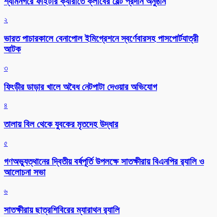
শ্যামনগরে ফাইটার ক্যারাতে ক্লাবের বেল্ট প্রদান অনুষ্ঠান
২
ভারত পাচারকালে বেনাপোল ইমিগ্রেশনে স্বর্ণেবারসহ পাসপোর্টযাত্রী
আটক
৩
ফিংড়ীর ডাড়ার খালে অবৈধ নেটপাটা দেওয়ার অভিযোগ
৪
তালায় বিল থেকে যুবকের মৃতদেহ উদ্ধার
৫
গণঅভ্যুত্থানের দ্বিতীয় বর্ষপূর্তি উপলক্ষে সাতক্ষীরায় বিএনপির র‌্যালি ও
আলোচনা সভা
৬
সাতক্ষীরায় ছাত্রশিবিরের ম্যারাথন র‌্যালি