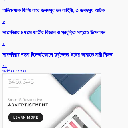
অনিমেষকে জিম্মি করে জলদস্যু ডন বাহিনী, ৩ জলদস্যু আটক
৮
সাতক্ষীরায় ৪৭তম জাতীয় বিজ্ঞান ও প্রযুক্তি সপ্তাহ উদ্বোধন
৯
সাতক্ষীরায় গহনা ছিনতাইকালে দুর্বৃত্তের ইটের আঘাতে নারী নিহত
১০
জনপ্রিয় সব খবর