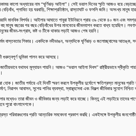
কাময় কালো অধ্যায়ের নাম “ঘূর্ণিঝড় আইলা”। সেই ভয়াল দিনের স্মৃতি আজও বয়ে বেড়াচ্ছে 
 বেড়িবাঁধ, প্লাবিত হয় ঘরবাড়ি, শিক্ষাপ্রতিষ্ঠান, রাস্তাঘাট ও ফসলি জমি। অসংখ্য মানুষ 
ীর্ঘমেয়াদি মানবিক বিপর্যয়। আইলার আঘাতে গাবুরা ইউনিয়নে প্রায় ৩৯ থেকে ৪০ জন এবং সমগ্র
বহু মানুষ বছরের পর বছর বেড়িবাঁধের উপর মানবেতর জীবনযাপন করতে বাধ্য হয়েছিল। লবণা
মানুষের জীবন-সংগ্রাম, কষ্ট ও টিকে থাকার লড়াই আজও শেষ হয়নি।
ের নির্মম বাস্তবতার শিকার। একদিকে নদীভাঙন, অন্যদিকে ঘূর্ণিঝড় ও জলোচ্ছ্বাসের আতঙ্ক
ঠী গুরুত্বপূর্ণ ভূমিকা পালন করে আসছে।
াগ জাতীয়ভাবে যথাযথ মূল্যায়ন পায়নি। আজও “ভয়াল আইলা দিবস” রাষ্ট্রীয়ভাবে স্বীকৃতি পা
া।
হোক। জাতীয় পর্যায়ে এই দিনটি স্মরণ করলে উপকূলীয় দুর্যোগে ক্ষতিগ্রস্ত মানুষের প্রতি 
মাণ, নিরাপদ আবাসন, সুপেয় পানির ব্যবস্থা, স্বাস্থ্যসেবা এবং বিকল্প জীবিকার সুযোগ নিশ্চি
েলার মধ্যেও তারা জীবন ও জীবিকার জন্য লড়াই করে যাচ্ছে। কিন্তু এই লড়াইয়ে তাদের পাশে দ
 হবে পুরো বাংলাদেশকে।
্রস্ত পরিবারগুলোর প্রতি আন্তরিক সমবেদনা প্রকাশ করছি। একইসঙ্গে উপকূলীয় জনগোষ্ঠীর 