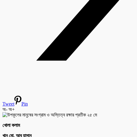
Tweet
Pin
অ-
অ+
খোলা কলাম
খান মো. আবু হাসান