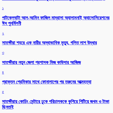
১
পাটকেলঘাটা আল-আমিন ফাজিল মাদ্রাসা অ্যালামনাই অ্যাসোসিয়েশনের
ঈদ পুনর্মিলনী
২
সাতক্ষীরা শহরে এক নারীর অস্বাভাবিক মৃত্যু, গলিত লাশ উদ্ধার
৩
সাতক্ষীরার নতুন জেলা প্রশাসক মিজ কাউসার আজিজ
৪
প্রাক্তন প্রেমিকার সাথে ফোনালাপের পর তরুনের আত্মহত্যা
৫
সাতক্ষীরায় কোচিং সেন্টারে ঢুকে পরিচালককে কুপিয়ে পিটিয়ে জখম ও টাকা
ছিনতাই