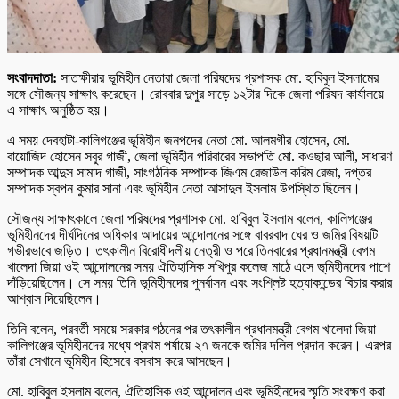
সংবাদদাতা:
সাতক্ষীরার ভূমিহীন নেতারা জেলা পরিষদের প্রশাসক মো. হাবিবুল ইসলামের
সঙ্গে সৌজন্য সাক্ষাৎ করেছেন। রোববার দুপুর সাড়ে ১২টার দিকে জেলা পরিষদ কার্যালয়ে
এ সাক্ষাৎ অনুষ্ঠিত হয়।
এ সময় দেবহাটা-কালিগঞ্জের ভূমিহীন জনপদের নেতা মো. আলমগীর হোসেন, মো.
বায়োজিদ হোসেন সবুর গাজী, জেলা ভূমিহীন পরিবারের সভাপতি মো. কওছার আলী, সাধারণ
সম্পাদক আব্দুস সামাদ গাজী, সাংগঠনিক সম্পাদক জিএম রেজাউল করিম রেজা, দপ্তর
সম্পাদক স্বপন কুমার সানা এবং ভূমিহীন নেতা আসাদুল ইসলাম উপস্থিত ছিলেন।
সৌজন্য সাক্ষাৎকালে জেলা পরিষদের প্রশাসক মো. হাবিবুল ইসলাম বলেন, কালিগঞ্জের
ভূমিহীনদের দীর্ঘদিনের অধিকার আদায়ের আন্দোলনের সঙ্গে বাবরবাদ ঘের ও জমির বিষয়টি
গভীরভাবে জড়িত। তৎকালীন বিরোধীদলীয় নেত্রী ও পরে তিনবারের প্রধানমন্ত্রী বেগম
খালেদা জিয়া ওই আন্দোলনের সময় ঐতিহাসিক সখিপুর কলেজ মাঠে এসে ভূমিহীনদের পাশে
দাঁড়িয়েছিলেন। সে সময় তিনি ভূমিহীনদের পুনর্বাসন এবং সংশ্লিষ্ট হত্যাকান্ডের বিচার করার
আশ্বাস দিয়েছিলেন।
তিনি বলেন, পরবর্তী সময়ে সরকার গঠনের পর তৎকালীন প্রধানমন্ত্রী বেগম খালেদা জিয়া
কালিগঞ্জের ভূমিহীনদের মধ্যে প্রথম পর্যায়ে ২৭ জনকে জমির দলিল প্রদান করেন। এরপর
তাঁরা সেখানে ভূমিহীন হিসেবে বসবাস করে আসছেন।
মো. হাবিবুল ইসলাম বলেন, ঐতিহাসিক ওই আন্দোলন এবং ভূমিহীনদের স্মৃতি সংরক্ষণ করা