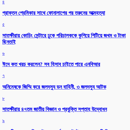
৪
প্রাক্তন প্রেমিকার সাথে ফোনালাপের পর তরুনের আত্মহত্যা
৫
সাতক্ষীরায় কোচিং সেন্টারে ঢুকে পরিচালককে কুপিয়ে পিটিয়ে জখম ও টাকা
ছিনতাই
৬
ঈদে কত খরচ করলেন? সব হিসাব চাইতে পারে এনবিআর
৭
অনিমেষকে জিম্মি করে জলদস্যু ডন বাহিনী, ৩ জলদস্যু আটক
৮
সাতক্ষীরায় ৪৭তম জাতীয় বিজ্ঞান ও প্রযুক্তি সপ্তাহ উদ্বোধন
৯