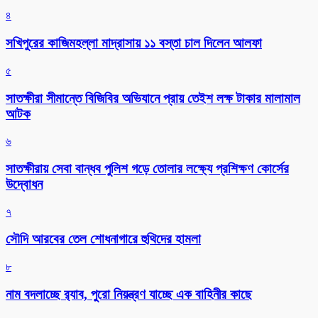
৪
সখিপুরের কাজিমহল্লা মাদ্রাসায় ১১ বস্তা চাল দিলেন আলফা
৫
সাতক্ষীরা সীমান্তে বিজিবির অভিযানে প্রায় তেইশ লক্ষ টাকার মালামাল
আটক
৬
সাতক্ষীরায় সেবা বান্ধব পুলিশ গড়ে তোলার লক্ষ্যে প্রশিক্ষণ কোর্সের
উদ্বোধন
৭
সৌদি আরবের তেল শোধনাগারে হুথিদের হামলা
৮
নাম বদলাচ্ছে র‌্যাব, পুরো নিয়ন্ত্রণ যাচ্ছে এক বাহিনীর কাছে