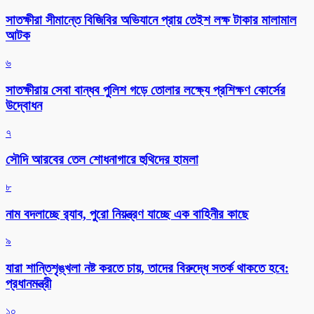
সাতক্ষীরা সীমান্তে বিজিবির অভিযানে প্রায় তেইশ লক্ষ টাকার মালামাল
আটক
৬
সাতক্ষীরায় সেবা বান্ধব পুলিশ গড়ে তোলার লক্ষ্যে প্রশিক্ষণ কোর্সের
উদ্বোধন
৭
সৌদি আরবের তেল শোধনাগারে হুথিদের হামলা
৮
নাম বদলাচ্ছে র‌্যাব, পুরো নিয়ন্ত্রণ যাচ্ছে এক বাহিনীর কাছে
৯
যারা শান্তিশৃঙ্খলা নষ্ট করতে চায়, তাদের বিরুদ্ধে সতর্ক থাকতে হবে:
প্রধানমন্ত্রী
১০