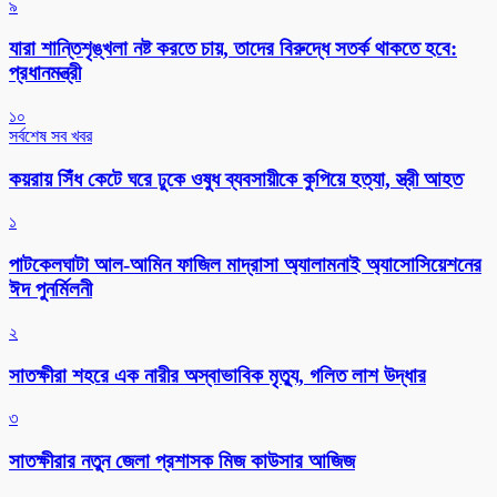
৯
যারা শান্তিশৃঙ্খলা নষ্ট করতে চায়, তাদের বিরুদ্ধে সতর্ক থাকতে হবে:
প্রধানমন্ত্রী
১০
সর্বশেষ সব খবর
কয়রায় সিঁধ কেটে ঘরে ঢুকে ওষুধ ব্যবসায়ীকে কুপিয়ে হত্যা, স্ত্রী আহত
১
পাটকেলঘাটা আল-আমিন ফাজিল মাদ্রাসা অ্যালামনাই অ্যাসোসিয়েশনের
ঈদ পুনর্মিলনী
২
সাতক্ষীরা শহরে এক নারীর অস্বাভাবিক মৃত্যু, গলিত লাশ উদ্ধার
৩
সাতক্ষীরার নতুন জেলা প্রশাসক মিজ কাউসার আজিজ