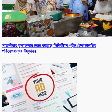
সাতক্ষীরায় বৃক্ষমেলায় নজর কাড়ছে সিদ্দিকী’স গ্রীন টেকনোলজির
পরিবেশবান্ধব উদ্ভাবন