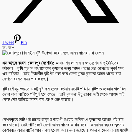
Tweet
Pin
অ-
অ+
এম আব্দুল করিম, কেশবপুর (যশোর):
আষাঢ় শ্রাবণ মাস বাংলাদেশের ঋতু বৈচিত্রে
বর্ষাকাল। কৃষি প্রধান বাংলাদেশের কৃষকের জন্য আমন ধানের চারা রোপনের সুবর্ণ সময়
এই বর্ষাকাল। তাই বিরামহীন বৃষ্টি উপেক্ষা করে কেশবপুরের কৃষকরা আমন ধানের চারা
রোপনে ব্যস্ত সময় পার করছে।
বৃষ্টির মৌসুম শুরুতে একটু বৃষ্টি কম হলেও বর্তমান যথেষ্ট পরিমান বৃষ্টিপাত হওয়ায় খাল বিল
ডোবা নালা পানিতে পরিপুর্ণ হয়ে গেছে। তাই কৃষকরা উচু-ডোবা জমি থেকে আগাম পাট
কেটে সেই জমিতে আমন ধান রোপন শুরু করেছে।
কেশবপুরের মাটি পাট চাষের জন্য উপযোগী হওয়ায় অধিকাংশ কৃষকেরা আগাম পাট চাষ
করে থাকে। সেই পাট কেটে রোপা আমন ধানের আবাদ করে। অন্যান্য বছরের তুলনায়
কেশবপুরে এবার পাটের আবাদ কম হলেও ফলন ভাল হয়েছে। পুকুর ও ডোবা নালায় যথেষ্ট