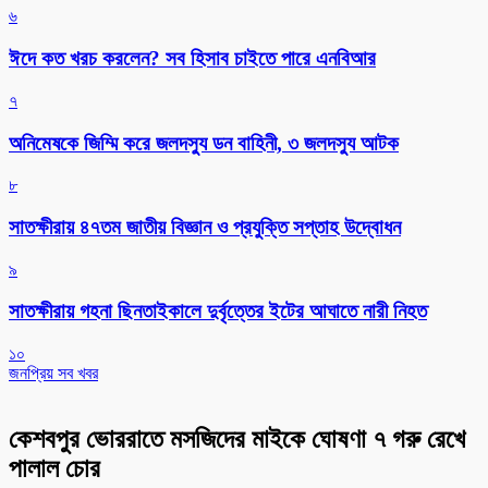
৬
ঈদে কত খরচ করলেন? সব হিসাব চাইতে পারে এনবিআর
৭
অনিমেষকে জিম্মি করে জলদস্যু ডন বাহিনী, ৩ জলদস্যু আটক
৮
সাতক্ষীরায় ৪৭তম জাতীয় বিজ্ঞান ও প্রযুক্তি সপ্তাহ উদ্বোধন
৯
সাতক্ষীরায় গহনা ছিনতাইকালে দুর্বৃত্তের ইটের আঘাতে নারী নিহত
১০
জনপ্রিয় সব খবর
কেশবপুর ভোররাতে মসজিদের মাইকে ঘোষণা ৭ গরু রেখে
পালাল চোর