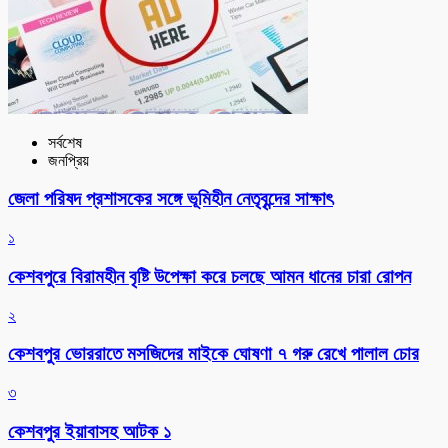
সর্বশেষ
জনপ্রিয়
জেলা পরিষদ প্রশাসকের সঙ্গে ভূমিহীন নেতৃবৃন্দের সাক্ষাৎ
১
কেশবপুরে বিরামহীন বৃষ্টি উপেক্ষা করে চলছে আমন ধানের চারা রোপন
২
কেশবপুর ভোররাতে মসজিদের মাইকে ঘোষণা ৭ গরু রেখে পালাল চোর
৩
কেশবপুর ইয়াবাসহ আটক ১