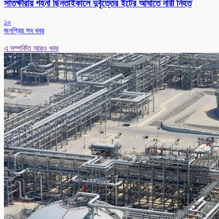
সাতক্ষীরায় গহনা ছিনতাইকালে দুর্বৃত্তের ইটের আঘাতে নারী নিহত
১০
জনপ্রিয় সব খবর
এ সম্পর্কিত আরও খবর