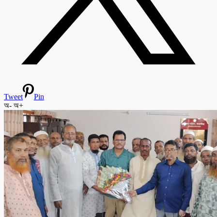
Tweet
Pin
অ-
অ+