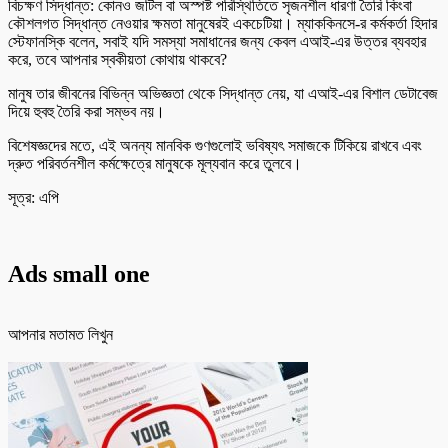
বিচক্ষণ সিদ্ধান্ত: কোনও জটিল বা অস্পষ্ট পরিস্থিতিতে সৃজনশীল ধারণা তৈরি কিংবা
কৌশলগত সিদ্ধান্ত নেওয়ার ক্ষমতা মানুষেরই একচেটিয়া। ম্যাককিনসে-র কর্মকর্তা হিদার
স্টেফানস্কি বলেন, সবাই যদি সমস্যা সমাধানের জন্য কেবল এআই-এর উত্তর ব্যবহার
করে, তবে আপনার স্বকীয়তা কোথায় থাকবে?
মানুষ তার জীবনের বিভিন্ন অভিজ্ঞতা থেকে সিদ্ধান্ত নেয়, যা এআই-এর বিশাল ডেটাবেজ
দিয়ে হুবহু তৈরি করা সম্ভব নয়।
বিশেষজ্ঞদের মতে, এই অনন্য মানবিক গুণগুলোই ভবিষ্যৎ সমাজকে টিকিয়ে রাখবে এবং
দ্রুত পরিবর্তনশীল কর্মক্ষেত্রে মানুষকে মূল্যবান করে তুলবে।
সূত্র: এপি
Ads small one
আপনার মতামত লিখুন