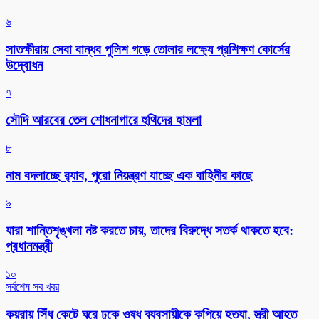
৬
সাতক্ষীরায় সেবা বান্ধব পুলিশ গড়ে তোলার লক্ষ্যে প্রশিক্ষণ কোর্সের
উদ্বোধন
৭
সৌদি আরবের তেল শোধনাগারে হুথিদের হামলা
৮
নাম বদলাচ্ছে র‌্যাব, পুরো নিয়ন্ত্রণ যাচ্ছে এক বাহিনীর কাছে
৯
যারা শান্তিশৃঙ্খলা নষ্ট করতে চায়, তাদের বিরুদ্ধে সতর্ক থাকতে হবে:
প্রধানমন্ত্রী
১০
সর্বশেষ সব খবর
কয়রায় সিঁধ কেটে ঘরে ঢুকে ওষুধ ব্যবসায়ীকে কুপিয়ে হত্যা, স্ত্রী আহত