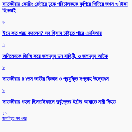
সাতক্ষীরায় কোচিং সেন্টারে ঢুকে পরিচালককে কুপিয়ে পিটিয়ে জখম ও টাকা
ছিনতাই
৬
ঈদে কত খরচ করলেন? সব হিসাব চাইতে পারে এনবিআর
৭
অনিমেষকে জিম্মি করে জলদস্যু ডন বাহিনী, ৩ জলদস্যু আটক
৮
সাতক্ষীরায় ৪৭তম জাতীয় বিজ্ঞান ও প্রযুক্তি সপ্তাহ উদ্বোধন
৯
সাতক্ষীরায় গহনা ছিনতাইকালে দুর্বৃত্তের ইটের আঘাতে নারী নিহত
১০
জনপ্রিয় সব খবর