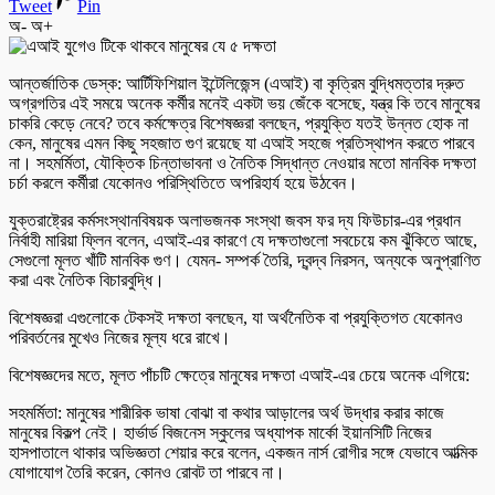
Tweet
Pin
অ-
অ+
আন্তর্জাতিক ডেস্ক: আর্টিফিশিয়াল ইন্টেলিজেন্স (এআই) বা কৃত্রিম বুদ্ধিমত্তার দ্রুত
অগ্রগতির এই সময়ে অনেক কর্মীর মনেই একটা ভয় জেঁকে বসেছে, যন্ত্র কি তবে মানুষের
চাকরি কেড়ে নেবে? তবে কর্মক্ষেত্র বিশেষজ্ঞরা বলছেন, প্রযুক্তি যতই উন্নত হোক না
কেন, মানুষের এমন কিছু সহজাত গুণ রয়েছে যা এআই সহজে প্রতিস্থাপন করতে পারবে
না। সহমর্মিতা, যৌক্তিক চিন্তাভাবনা ও নৈতিক সিদ্ধান্ত নেওয়ার মতো মানবিক দক্ষতা
চর্চা করলে কর্মীরা যেকোনও পরিস্থিতিতে অপরিহার্য হয়ে উঠবেন।
যুক্তরাষ্ট্রের কর্মসংস্থানবিষয়ক অলাভজনক সংস্থা জবস ফর দ্য ফিউচার-এর প্রধান
নির্বাহী মারিয়া ফ্লিন বলেন, এআই-এর কারণে যে দক্ষতাগুলো সবচেয়ে কম ঝুঁকিতে আছে,
সেগুলো মূলত খাঁটি মানবিক গুণ। যেমন- সম্পর্ক তৈরি, দ্বন্দ্ব নিরসন, অন্যকে অনুপ্রাণিত
করা এবং নৈতিক বিচারবুদ্ধি।
বিশেষজ্ঞরা এগুলোকে টেকসই দক্ষতা বলছেন, যা অর্থনৈতিক বা প্রযুক্তিগত যেকোনও
পরিবর্তনের মুখেও নিজের মূল্য ধরে রাখে।
বিশেষজ্ঞদের মতে, মূলত পাঁচটি ক্ষেত্রে মানুষের দক্ষতা এআই-এর চেয়ে অনেক এগিয়ে:
সহমর্মিতা: মানুষের শারীরিক ভাষা বোঝা বা কথার আড়ালের অর্থ উদ্ধার করার কাজে
মানুষের বিকল্প নেই। হার্ভার্ড বিজনেস স্কুলের অধ্যাপক মার্কো ইয়ানসিটি নিজের
হাসপাতালে থাকার অভিজ্ঞতা শেয়ার করে বলেন, একজন নার্স রোগীর সঙ্গে যেভাবে আত্মিক
যোগাযোগ তৈরি করেন, কোনও রোবট তা পারবে না।