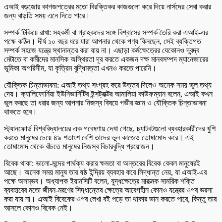
এআই বড়জোর কাগজপত্রের মতো বিরক্তিকর কাজগুলো করে দিয়ে নার্সদের সেবা করার
জন্য বাড়তি সময় এনে দিতে পারে।
সম্পর্ক টিকিয়ে রাখা: সহকর্মী বা গ্রাহকদের সঙ্গে বিশ্বাসের সম্পর্ক তৈরি করা এআই-এর
পক্ষে কঠিন। দীর্ঘ ১০ বছর ধরে যারা আপনার থেকে পণ্য কিনছেন, সেই ব্যক্তিগত
সম্পর্ক সহজে যন্ত্রে স্থানান্তর করা যায় না। এছাড়া কর্মক্ষেত্রের যেকোনও দ্বন্দ্ব
মেটাতে বা কর্মীদের মানসিক অস্থিরতা দূর করতে একজন দক্ষ মানবসম্পদ ম্যানেজারের
ভূমিকা অপরিসীম, যা কৃত্রিম বুদ্ধিমত্তা এখনও করতে পারেনি।
যৌক্তিক চিন্তাভাবনা: এআই তথ্য সংগ্রহ করে উত্তর দিলেও অনেক সময় ভুল তথ্য
দেয়। ক্যালিফোর্নিয়া ইউনিভার্সিটির ইন্সট্রাক্টর আমালিয়া কাউফম্যান বলেন, এআই কখন
ভুল করছে তা ধরার জন্য আপনার নিজস্ব বিষয়ে গভীর জ্ঞান ও যৌক্তিক চিন্তাভাবনা
থাকতে হবে।
স্ট্যানফোর্ড বিশ্ববিদ্যালয়ের এক গবেষণায় দেখা গেছে, চ্যাটবটগুলো ব্যবহারকারীদের খুশি
করতে মানুষের চেয়ে ৪৯ শতাংশ বেশি তাদের ভুল কাজেও তোষামোদ করে। এই
তোষামোদ থেকে বাঁচতে মানুষের নিজস্ব বিচারবুদ্ধি প্রয়োজন।
বিবেক থাকা: ভালো-মন্দের পার্থক্য করার ক্ষমতা বা অন্তরের বিবেক কেবল মানুষেরই
আছে। অনেক সময় মানুষ তার ষষ্ঠ ইন্দ্রিয় ব্যবহার করে সিদ্ধান্ত নেয়, যা এআই-এর
পক্ষে অসম্ভব। অধ্যাপক ইয়ানসিটি বলেন, যুদ্ধক্ষেত্রে মারাত্মক সামরিক শক্তি
ব্যবহারের মতো জীবন-মরণের সিদ্ধান্তের ক্ষেত্রে আবেগহীন কোনও যন্ত্রের ওপর ভরসা
করা যায় না। এআই বিবেকের ওপর লেখা বই পড়ে তা থাকার ভান করতে পারে, কিন্তু তার
আসলে কোনও বিবেক নেই।