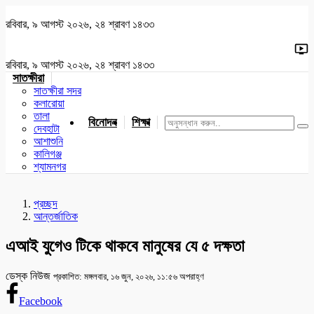
রবিবার, ৯ আগস্ট ২০২৬, ২৪ শ্রাবণ ১৪৩৩
রবিবার, ৯ আগস্ট ২০২৬, ২৪ শ্রাবণ ১৪৩৩
সাতক্ষীরা
সাতক্ষীরা সদর
কলারোয়া
তালা
বিনোদন
শিক্ষা
খেলাধুলা
জাতীয়
খুলনা
যশোর
দেবহাটা
আশাশুনি
কালিগঞ্জ
শ্যামনগর
প্রচ্ছদ
আন্তর্জাতিক
এআই যুগেও টিকে থাকবে মানুষের যে ৫ দক্ষতা
ডেস্ক নিউজ
প্রকাশিত: মঙ্গলবার, ১৬ জুন, ২০২৬, ১১:৫৬ অপরাহ্ণ
Facebook