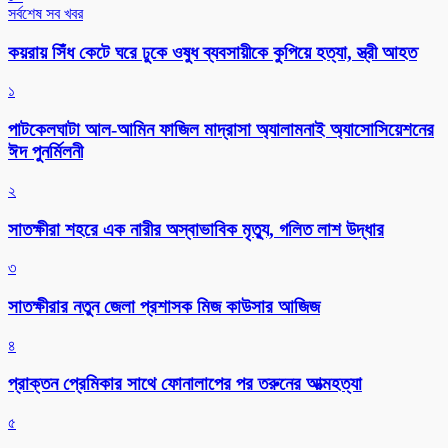
সর্বশেষ সব খবর
কয়রায় সিঁধ কেটে ঘরে ঢুকে ওষুধ ব্যবসায়ীকে কুপিয়ে হত্যা, স্ত্রী আহত
১
পাটকেলঘাটা আল-আমিন ফাজিল মাদ্রাসা অ্যালামনাই অ্যাসোসিয়েশনের
ঈদ পুনর্মিলনী
২
সাতক্ষীরা শহরে এক নারীর অস্বাভাবিক মৃত্যু, গলিত লাশ উদ্ধার
৩
সাতক্ষীরার নতুন জেলা প্রশাসক মিজ কাউসার আজিজ
৪
প্রাক্তন প্রেমিকার সাথে ফোনালাপের পর তরুনের আত্মহত্যা
৫