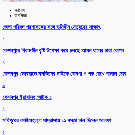
সর্বশেষ
জনপ্রিয়
জেলা পরিষদ প্রশাসকের সঙ্গে ভূমিহীন নেতৃবৃন্দের সাক্ষাৎ
১
কেশবপুরে বিরামহীন বৃষ্টি উপেক্ষা করে চলছে আমন ধানের চারা রোপন
২
কেশবপুর ভোররাতে মসজিদের মাইকে ঘোষণা ৭ গরু রেখে পালাল চোর
৩
কেশবপুর ইয়াবাসহ আটক ১
৪
সখিপুরের কাজিমহল্লা মাদ্রাসায় ১১ বস্তা চাল দিলেন আলফা
৫