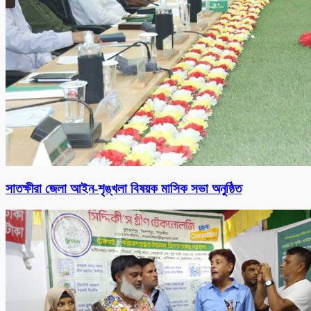
সাতক্ষীরা জেলা আইন-শৃঙ্খলা বিষয়ক মাসিক সভা অনুষ্ঠিত