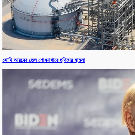
সৌদি আরবের তেল শোধনাগারে হুথিদের হামলা