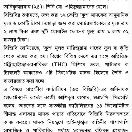
তারিকুজ্জামান (২৪)। তিনি মো. ওহিদুজ্জামানের ছেলে।
বিজিবির তথ্যমতে, জব্দ করা ১২ কেজি ‘কুশ’ মাদকের আনুমানিক
মূল্য ৬ কোটি টাকা। এছাড়া জব্দ করা মোটরসাইকেলের মূল্য প্রায়
২ লাখ টাকা এবং দুটি মোবাইল ফোনের মূল্য প্রায় ১ লাখ ৫২
হাজার টাকা।
বিজিবি জানিয়েছে, ‘কুশ’ মূলত মারিজুয়ানা গাছের ফুল বা কুঁড়ি
থেকে প্রস্তুত করা হয়। বিশ্বের বিভিন্ন দেশে এর সঙ্গে অতিরিক্ত
টেট্রাহাইড্রোক্যানাবিনল (THC) মিশিয়ে তরল, পাউডার বা
ট্যাবলেট আকারেও এটি সিনথেটিক মাদক হিসেবে তৈরি ও
বাজারজাত করা হচ্ছে।
এ বিষয়ে সাতক্ষীরা ব্যাটালিয়ন (৩৩ বিজিবি)-এর অধিনায়ক
লেফটেন্যান্ট কর্নেল কাজী আশিকুর রহমান, ওএসপি, পিএসসি
বলেন, ভারতের সঙ্গে সাতক্ষীরা ব্যাটালিয়নের ৫৪ কিলোমিটার
সীমান্ত এলাকায় মাদক পাচার প্রতিরোধে বিজিবি নিরলসভাবে
কাজ করছে। মাদক নিয়ন্ত্রণে আইনশৃঙ্খলা বাহিনীর পাশাপাশি
সামাজিক ও পারিবারিক পর্যায়ে সচেতনতা বৃদ্ধিরও প্রয়োজন