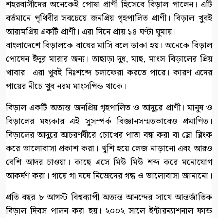
শহরবাসীদের অনেকেই পোষা প্রাণী হিসেবে বিড়াল পালেন। এটি
বর্তমানে পৃথিবীর সবচেয়ে জনপ্রিয় গৃহপালিত প্রাণী। বিড়াল খুবই
আরামপ্রিয় একটি প্রাণী। এরা দিনে প্রায় ১৪ ঘণ্টা ঘুমায়।
বাংলাদেশে বিড়ালকে বাঘের মাসি বলে ডাকা হয়। অনেকে বিড়াল
পোষেন ইঁদুর মারার জন্য। তাছাড়া দুধ, মাছ, মাংস বিড়ালের প্রিয়
খাবার। এরা খুবই নিঃশব্দে চলাফেরা করতে পারে। কারণ এদের
পায়ের নীচে খুব নরম মাংসপিন্ড থাকে।
বিড়াল একটি অত্যন্ত জনপ্রিয় গৃহপালিত ও আদুরে প্রাণী। মানুষ ও
বিড়ালের মধ্যকার এই সুসম্পর্ক বিজ্ঞানসম্মতভাবেও প্রমাণিত।
বিড়ালের আদুরে আচরণধীরে চোখের পাতা বন্ধ করা বা স্লো ব্লিংক
করে ভালোবাসা প্রকাশ করা। খুশি হয়ে লেজ নাড়ানো এবং আরও
বেশি আদর চাওয়া। কাছে এসে মিউ মিউ শব্দ করে মনোযোগ
আকর্ষণ করা। গায়ে গা ঘষে নিজেদের গন্ধ ও ভালোবাসা জানানো।
প্রতি বছর ৮ আগস্ট বিশ্বব্যাপী অত্যন্ত আনন্দের সাথে আন্তর্জাতিক
বিড়াল দিবস পালন করা হয়। ২০০২ সালে ইন্টারন্যাশনাল ফান্ড