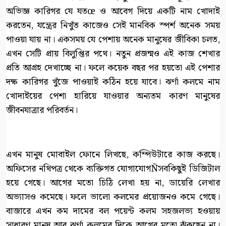
অভিজ্ঞ কারিগর যে যতœ ও আবেগ দিয়ে একটি নাম খোদাই
করতেন, যন্ত্রের নিখুঁত কাজেও সেই মানবিক স্পর্শ অনেক সময়
পাওয়া যায় না। একসময় যে পেশায় অনেক মানুষের জীবিকা চলত,
এখন সেটি প্রায় বিলুপ্তির পথে। নতুন প্রজন্মও এই কাজ শেখার
প্রতি আগ্রহ দেখাচ্ছে না। ফলে কয়েক বছর পর হয়তো এই পেশার
দক্ষ কারিগর খুঁজে পাওয়াই কঠিন হয়ে যাবে। ঝর্ণা কলমে নাম
খোদাইয়ের পেশা হারিয়ে যাওয়ার অন্যতম কারণ মানুষের
জীবনযাত্রার পরিবর্তন।
এখন মানুষ মোবাইল ফোনে লিখছে, কম্পিউটারে কাজ করছে।
অফিসের নথিপত্র থেকে ব্যক্তিগত যোগাযোগÑসবকিছুই ডিজিটাল
হয়ে গেছে। আগের মতো চিঠি লেখা হয় না, ডায়েরি লেখার
অভ্যাসও কমেছে। ফলে ভালো কলমের প্রয়োজনও কমে গেছে।
বাজারে এখন কম দামের বল পয়েন্ট কলম সহজলভ্য হওয়ায়
সাধারণ মানুষ আর ঝর্ণা কলমের দিকে আগের মতো ঝুঁকছেন না।