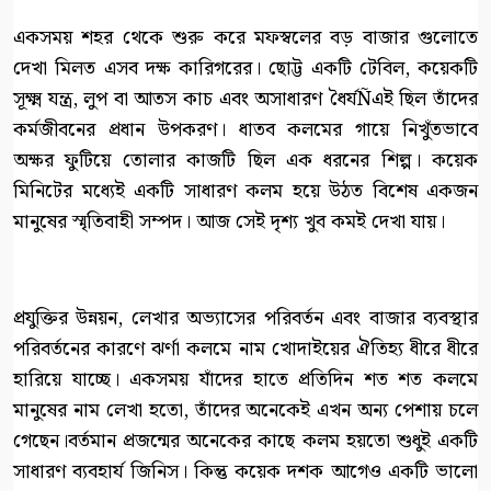
একসময় শহর থেকে শুরু করে মফস্বলের বড় বাজার গুলোতে
দেখা মিলত এসব দক্ষ কারিগরের। ছোট্ট একটি টেবিল, কয়েকটি
সূক্ষ্ম যন্ত্র, লুপ বা আতস কাচ এবং অসাধারণ ধৈর্যÑএই ছিল তাঁদের
কর্মজীবনের প্রধান উপকরণ। ধাতব কলমের গায়ে নিখুঁতভাবে
অক্ষর ফুটিয়ে তোলার কাজটি ছিল এক ধরনের শিল্প। কয়েক
মিনিটের মধ্যেই একটি সাধারণ কলম হয়ে উঠত বিশেষ একজন
মানুষের স্মৃতিবাহী সম্পদ। আজ সেই দৃশ্য খুব কমই দেখা যায়।
প্রযুক্তির উন্নয়ন, লেখার অভ্যাসের পরিবর্তন এবং বাজার ব্যবস্থার
পরিবর্তনের কারণে ঝর্ণা কলমে নাম খোদাইয়ের ঐতিহ্য ধীরে ধীরে
হারিয়ে যাচ্ছে। একসময় যাঁদের হাতে প্রতিদিন শত শত কলমে
মানুষের নাম লেখা হতো, তাঁদের অনেকেই এখন অন্য পেশায় চলে
গেছেন।বর্তমান প্রজন্মের অনেকের কাছে কলম হয়তো শুধুই একটি
সাধারণ ব্যবহার্য জিনিস। কিন্তু কয়েক দশক আগেও একটি ভালো