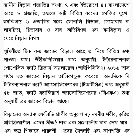
স্থানীয় বিড়াল প্রজাতির সংখ্যা ৭ এবং ইউরোপে ৪। বাংলাদেশে
আছে ৮ প্রজাতি, তন্মধ্যে ৬টি বিভিন্ন ধরনের হুমকির মুখে।
হুমকিগ্রস্ত ৬ প্রজাতির মধ্যে সোনালি বিড়াল, গেছোবাঘ বা
লামচিতা, চিতাবাঘ ও বাঘ অতিবিপন্ন এবং বনবিড়াল ও
মেছোবিড়াল বিপন্ন।
পৃথিবীতে ঠিক কত জাতের বিড়াল আছে তা নিয়ে বিভিন্ন তথ্য
পাওয়া যায়। উইকিপিডিয়ার তথ্য অনুযায়ী, ইন্টারন্যাশনাল
প্রোগ্রেসিভ ক্যাট ব্রিডার্স অ্যালায়েন্স (আইপিসিবিএ) ২০১৬ সাল
পর্যন্ত ৭৩ জাতের বিড়াল তালিকাভুক্ত করেছে। অন্যদিকে দি
ইন্টারন্যাশনাল ক্যাট অ্যাসোসিয়েশনের (টিআইসিএ) তথ্য অনুযায়ী
৫৮ জাত, ক্যাট ফ্যান্সিয়ার্স অ্যাসোসিয়েশনের (সিএফএ) তথ্য
অনুযায়ী ৪৪ জাতের বিড়াল আছে।
বিড়ালের অন্যান্য ফেলিডি প্রাণীর অনুরূপ দঢ় নমনীয় শরীর, ত্বরিত
প্রতিক্রিয়াশীল, এদের তীক্ষè দাঁত এবং সঙ্কোচনীয় থাবা দেখা যায়।
এরা ক্ষুদ্র শিকারে পারদর্শী। এদের নৈশদৃষ্টি এবং ঘ্রাণশক্তি খুব