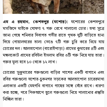
এম এ রহমান, কেশবপুর (যশোর):
যশোরের কেশবপুরে
মসজিদে মাইকে ঘোষণা ৭ গরু রেখে পালালো চোর। তথ্য সূত্রে
জানা গেছে শনিবার দিবাগত গভীর রাতে পৃথক দুটি বাড়িতে হানা
দিয়ে গোয়ালঘরের তালা ভেঙে ৭টি গরু চুরি করে নিয়ে যায়
চোরের দল। আলতাপোল (বারোইপাড়া) গ্রামের কুমারের ৪টি এবং
মঙ্গলকোট গ্রামের রবিউল ইসলাম রবির ৩টি গরু নিয়ে যায় তারা।
গরুর মূল্য হবে ১০ থেকে ১২ লাখ।
চোরেরা সুকুমারের গরুগুলো বাড়ির পাশের একটি বাগানে এবং
রবির গরুগুলো যশোর-চুকনগর সড়কের আলতাপোল চারেরমাথা
এলাকার একটি মেহগনি বাগানে গাছের সঙ্গে বেঁধে রাখে। ধারণা
করা হচ্ছে, পরে পিকআপে তুলে গরুগুলো নিয়ে পালানোর প্রস্তুতি
নিচ্ছিল তারা।