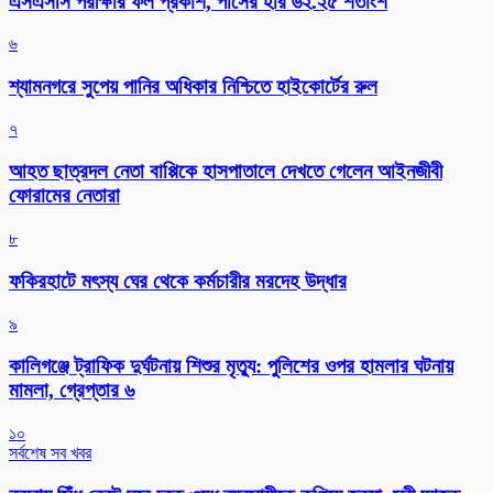
এসএসসি পরীক্ষার ফল প্রকাশ, পাসের হার ৬২.২৫ শতাংশ
৬
শ্যামনগরে সুপেয় পানির অধিকার নিশ্চিতে হাইকোর্টের রুল
৭
আহত ছাত্রদল নেতা বাপ্পিকে হাসপাতালে দেখতে গেলেন আইনজীবী
ফোরামের নেতারা
৮
ফকিরহাটে মৎস্য ঘের থেকে কর্মচারীর মরদেহ উদ্ধার
৯
কালিগঞ্জে ট্রাফিক দুর্ঘটনায় শিশুর মৃত্যু: পুলিশের ওপর হামলার ঘটনায়
মামলা, গ্রেপ্তার ৬
১০
সর্বশেষ সব খবর