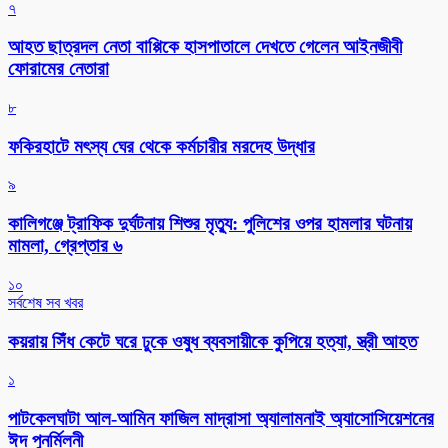
৭
আহত ছাত্রদল নেতা বাপ্পিকে হাসপাতালে দেখতে গেলেন আইনজীবী
ফোরামের নেতারা
৮
ফকিরহাটে মৎস্য ঘের থেকে কর্মচারীর মরদেহ উদ্ধার
৯
কালিগঞ্জে ট্রাফিক দুর্ঘটনায় শিশুর মৃত্যু: পুলিশের ওপর হামলার ঘটনায়
মামলা, গ্রেপ্তার ৬
১০
সর্বশেষ সব খবর
কয়রায় সিঁধ কেটে ঘরে ঢুকে ওষুধ ব্যবসায়ীকে কুপিয়ে হত্যা, স্ত্রী আহত
১
পাটকেলঘাটা আল-আমিন ফাজিল মাদ্রাসা অ্যালামনাই অ্যাসোসিয়েশনের
ঈদ পুনর্মিলনী