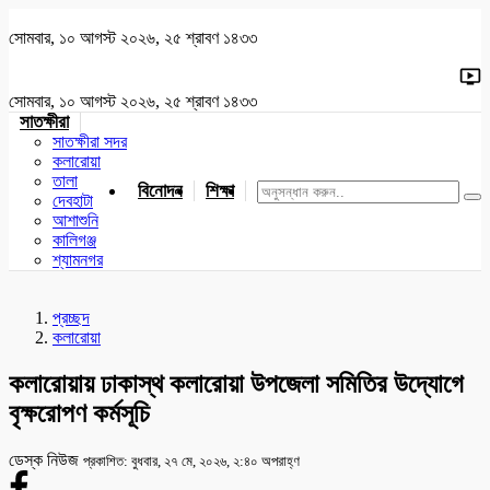
সোমবার, ১০ আগস্ট ২০২৬, ২৫ শ্রাবণ ১৪৩৩
সোমবার, ১০ আগস্ট ২০২৬, ২৫ শ্রাবণ ১৪৩৩
সাতক্ষীরা
সাতক্ষীরা সদর
কলারোয়া
তালা
বিনোদন
শিক্ষা
খেলাধুলা
জাতীয়
খুলনা
যশোর
দেবহাটা
আশাশুনি
কালিগঞ্জ
শ্যামনগর
প্রচ্ছদ
কলারোয়া
কলারোয়ায় ঢাকাস্থ কলারোয়া উপজেলা সমিতির উদ্যোগে
বৃক্ষরোপণ কর্মসূচি
ডেস্ক নিউজ
প্রকাশিত: বুধবার, ২৭ মে, ২০২৬, ২:৪০ অপরাহ্ণ