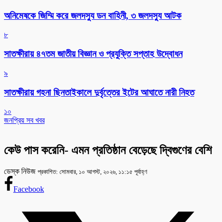
অনিমেষকে জিম্মি করে জলদস্যু ডন বাহিনী, ৩ জলদস্যু আটক
৮
সাতক্ষীরায় ৪৭তম জাতীয় বিজ্ঞান ও প্রযুক্তি সপ্তাহ উদ্বোধন
৯
সাতক্ষীরায় গহনা ছিনতাইকালে দুর্বৃত্তের ইটের আঘাতে নারী নিহত
১০
জনপ্রিয় সব খবর
কেউ পাস করেনি- এমন প্রতিষ্ঠান বেড়েছে দ্বিগুণের বেশি
ডেস্ক নিউজ
প্রকাশিত: সোমবার, ১০ আগস্ট, ২০২৬, ১১:১৫ পূর্বাহ্ণ
Facebook