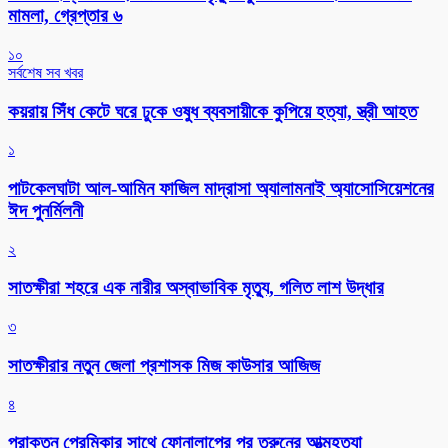
মামলা, গ্রেপ্তার ৬
১০
সর্বশেষ সব খবর
কয়রায় সিঁধ কেটে ঘরে ঢুকে ওষুধ ব্যবসায়ীকে কুপিয়ে হত্যা, স্ত্রী আহত
১
পাটকেলঘাটা আল-আমিন ফাজিল মাদ্রাসা অ্যালামনাই অ্যাসোসিয়েশনের
ঈদ পুনর্মিলনী
২
সাতক্ষীরা শহরে এক নারীর অস্বাভাবিক মৃত্যু, গলিত লাশ উদ্ধার
৩
সাতক্ষীরার নতুন জেলা প্রশাসক মিজ কাউসার আজিজ
৪
প্রাক্তন প্রেমিকার সাথে ফোনালাপের পর তরুনের আত্মহত্যা