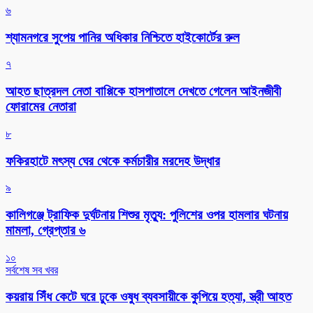
৬
শ্যামনগরে সুপেয় পানির অধিকার নিশ্চিতে হাইকোর্টের রুল
৭
আহত ছাত্রদল নেতা বাপ্পিকে হাসপাতালে দেখতে গেলেন আইনজীবী
ফোরামের নেতারা
৮
ফকিরহাটে মৎস্য ঘের থেকে কর্মচারীর মরদেহ উদ্ধার
৯
কালিগঞ্জে ট্রাফিক দুর্ঘটনায় শিশুর মৃত্যু: পুলিশের ওপর হামলার ঘটনায়
মামলা, গ্রেপ্তার ৬
১০
সর্বশেষ সব খবর
কয়রায় সিঁধ কেটে ঘরে ঢুকে ওষুধ ব্যবসায়ীকে কুপিয়ে হত্যা, স্ত্রী আহত