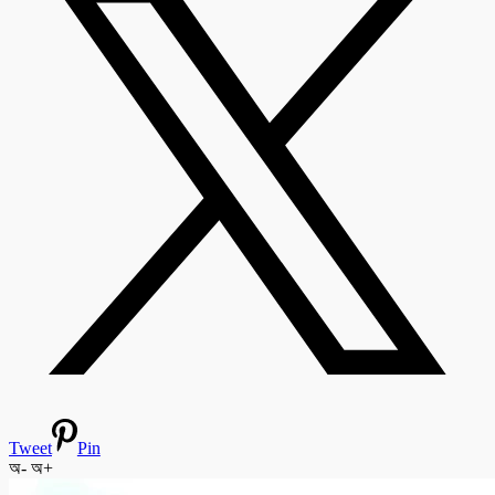
Tweet
Pin
অ-
অ+