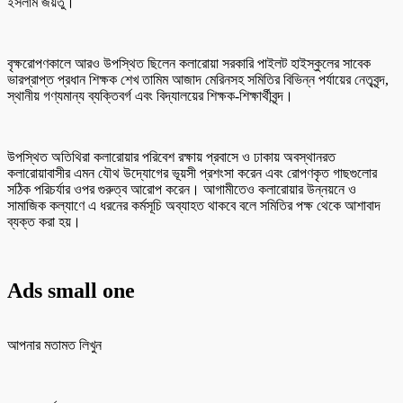
ইসলাম জয়তু।
​বৃক্ষরোপণকালে আরও উপস্থিত ছিলেন কলারোয়া সরকারি পাইলট হাইস্কুলের সাবেক
ভারপ্রাপ্ত প্রধান শিক্ষক শেখ তামিম আজাদ মেরিনসহ সমিতির বিভিন্ন পর্যায়ের নেতৃবৃন্দ,
স্থানীয় গণ্যমান্য ব্যক্তিবর্গ এবং বিদ্যালয়ের শিক্ষক-শিক্ষার্থীবৃন্দ।
​উপস্থিত অতিথিরা কলারোয়ার পরিবেশ রক্ষায় প্রবাসে ও ঢাকায় অবস্থানরত
কলারোয়াবাসীর এমন যৌথ উদ্যোগের ভূয়সী প্রশংসা করেন এবং রোপণকৃত গাছগুলোর
সঠিক পরিচর্যার ওপর গুরুত্ব আরোপ করেন। আগামীতেও কলারোয়ার উন্নয়নে ও
সামাজিক কল্যাণে এ ধরনের কর্মসূচি অব্যাহত থাকবে বলে সমিতির পক্ষ থেকে আশাবাদ
ব্যক্ত করা হয়।
Ads small one
আপনার মতামত লিখুন