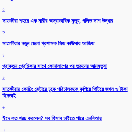
২
সাতক্ষীরা শহরে এক নারীর অস্বাভাবিক মৃত্যু, গলিত লাশ উদ্ধার
৩
সাতক্ষীরার নতুন জেলা প্রশাসক মিজ কাউসার আজিজ
৪
প্রাক্তন প্রেমিকার সাথে ফোনালাপের পর তরুনের আত্মহত্যা
৫
সাতক্ষীরায় কোচিং সেন্টারে ঢুকে পরিচালককে কুপিয়ে পিটিয়ে জখম ও টাকা
ছিনতাই
৬
ঈদে কত খরচ করলেন? সব হিসাব চাইতে পারে এনবিআর
৭