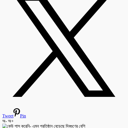
Tweet
Pin
অ-
অ+