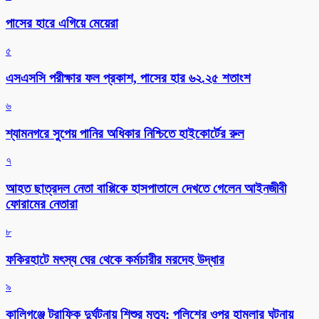
পাসের হারে এগিয়ে মেয়েরা
৫
এসএসসি পরীক্ষার ফল প্রকাশ, পাসের হার ৬২.২৫ শতাংশ
৬
শ্যামনগরে সুপেয় পানির অধিকার নিশ্চিতে হাইকোর্টের রুল
৭
আহত ছাত্রদল নেতা বাপ্পিকে হাসপাতালে দেখতে গেলেন আইনজীবী
ফোরামের নেতারা
৮
ফকিরহাটে মৎস্য ঘের থেকে কর্মচারীর মরদেহ উদ্ধার
৯
কালিগঞ্জে ট্রাফিক দুর্ঘটনায় শিশুর মৃত্যু: পুলিশের ওপর হামলার ঘটনায়