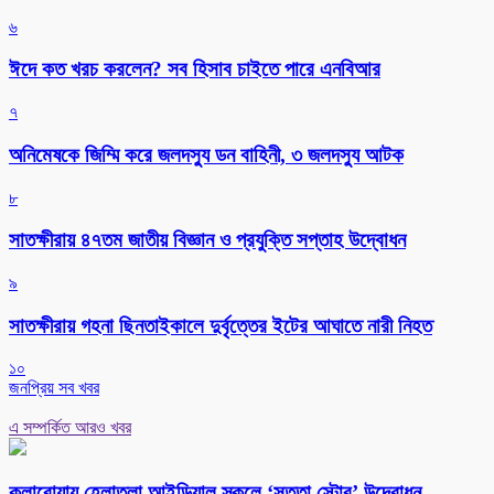
৬
ঈদে কত খরচ করলেন? সব হিসাব চাইতে পারে এনবিআর
৭
অনিমেষকে জিম্মি করে জলদস্যু ডন বাহিনী, ৩ জলদস্যু আটক
৮
সাতক্ষীরায় ৪৭তম জাতীয় বিজ্ঞান ও প্রযুক্তি সপ্তাহ উদ্বোধন
৯
সাতক্ষীরায় গহনা ছিনতাইকালে দুর্বৃত্তের ইটের আঘাতে নারী নিহত
১০
জনপ্রিয় সব খবর
এ সম্পর্কিত আরও খবর
কলারোয়ায় হেলাতলা আইডিয়াল স্কুলে ‘সততা স্টোর’ উদ্বোধন