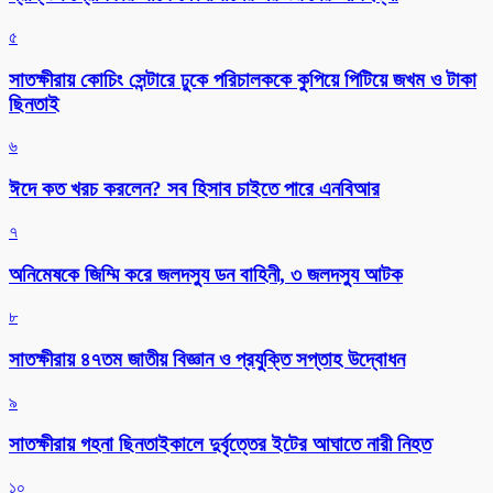
৫
সাতক্ষীরায় কোচিং সেন্টারে ঢুকে পরিচালককে কুপিয়ে পিটিয়ে জখম ও টাকা
ছিনতাই
৬
ঈদে কত খরচ করলেন? সব হিসাব চাইতে পারে এনবিআর
৭
অনিমেষকে জিম্মি করে জলদস্যু ডন বাহিনী, ৩ জলদস্যু আটক
৮
সাতক্ষীরায় ৪৭তম জাতীয় বিজ্ঞান ও প্রযুক্তি সপ্তাহ উদ্বোধন
৯
সাতক্ষীরায় গহনা ছিনতাইকালে দুর্বৃত্তের ইটের আঘাতে নারী নিহত
১০