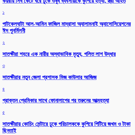
কয়রায় সিঁধ কেটে ঘরে ঢুকে ওষুধ ব্যবসায়ীকে কুপিয়ে হত্যা, স্ত্রী আহত
১
পাটকেলঘাটা আল-আমিন ফাজিল মাদ্রাসা অ্যালামনাই অ্যাসোসিয়েশনের
ঈদ পুনর্মিলনী
২
সাতক্ষীরা শহরে এক নারীর অস্বাভাবিক মৃত্যু, গলিত লাশ উদ্ধার
৩
সাতক্ষীরার নতুন জেলা প্রশাসক মিজ কাউসার আজিজ
৪
প্রাক্তন প্রেমিকার সাথে ফোনালাপের পর তরুনের আত্মহত্যা
৫
সাতক্ষীরায় কোচিং সেন্টারে ঢুকে পরিচালককে কুপিয়ে পিটিয়ে জখম ও টাকা
ছিনতাই