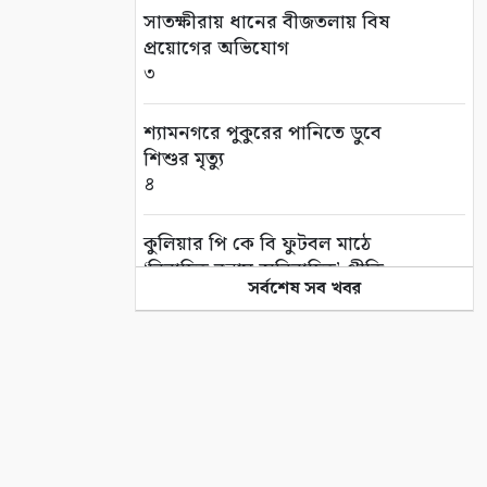
সাতক্ষীরায় ধানের বীজতলায় বিষ
প্রয়োগের অভিযোগ
৩
শ্যামনগরে পুকুরের পানিতে ডুবে
শিশুর মৃত্যু
৪
কুলিয়ার পি কে বি ফুটবল মাঠে
‘বিবাহিত বনাম অবিবাহিত’ প্রীতি
সর্বশেষ সব খবর
ম্যাচ
৫
এই পৃথিবী বড়ই অভাগা
৬
“কথার ভার”