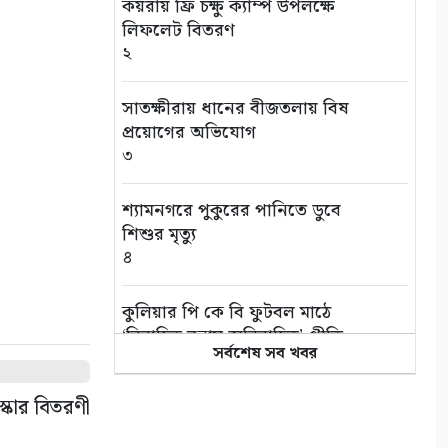
কয়রায় ফ্রি চক্ষু ক্যাম্প উপলক্ষে
লিফলেট বিতরণ
২
সাতক্ষীরায় ধানের বীজতলায় বিষ
প্রয়োগের অভিযোগ
৩
শ্যামনগরে পুকুরের পানিতে ডুবে
শিশুর মৃত্যু
৪
কুলিয়ার পি কে বি ফুটবল মাঠে
‘বিবাহিত বনাম অবিবাহিত’ প্রীতি
সর্বশেষ সব খবর
ম্যাচ
৫
স্কার বিতরণী
এই পৃথিবী বড়ই অভাগা