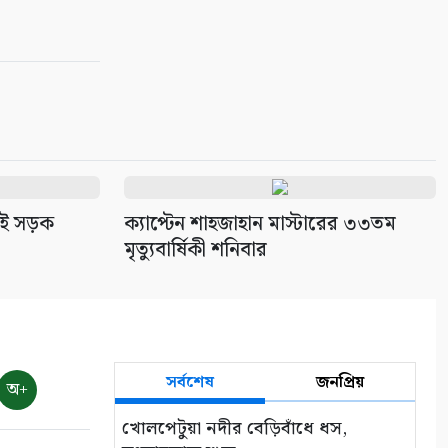
েই সড়ক
ক্যাপ্টেন শাহজাহান মাস্টারের ৩৩তম
মৃত্যুবার্ষিকী শনিবার
সর্বশেষ
জনপ্রিয়
অ+
খোলপেটুয়া নদীর বেড়িবাঁধে ধস,