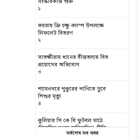
সংস্কারকাজ শুরু
১
কয়রায় ফ্রি চক্ষু ক্যাম্প উপলক্ষে
লিফলেট বিতরণ
২
সাতক্ষীরায় ধানের বীজতলায় বিষ
প্রয়োগের অভিযোগ
৩
শ্যামনগরে পুকুরের পানিতে ডুবে
শিশুর মৃত্যু
৪
কুলিয়ার পি কে বি ফুটবল মাঠে
‘বিবাহিত বনাম অবিবাহিত’ প্রীতি
সর্বশেষ সব খবর
ম্যাচ