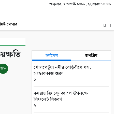
শুক্রবার, ৭ আগস্ট ২০২৬, ২২ শ্রাবণ ১৪৩৩
ীয়
ই-পেপার
য়ক্ষতি
সর্বশেষ
জনপ্রিয়
খোলপেটুয়া নদীর বেড়িবাঁধে ধস,
অ+
সংস্কারকাজ শুরু
১
কয়রায় ফ্রি চক্ষু ক্যাম্প উপলক্ষে
লিফলেট বিতরণ
২