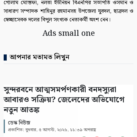
গোলাম মোস্তফা, নলতা ইউনিয়ন বিএনপির সভাপতি ওসমান ও
সাধারণ সম্পাদক শাহিনুর রহমানসহ উপজেলা যুবদল, ছাত্রদল ও
স্বেচ্ছাসেবক দলের বিপুল সংখ্যক নেতাকর্মী অংশ নেন।
Ads small one
আপনার মতামত লিখুন
সুন্দরবনে আত্মসমর্পণকারী বনদস্যুরা
আবারও সক্রিয়? জেলেদের অভিযোগে
নতুন আতঙ্ক
ডেস্ক নিউজ
প্রকাশিত: বুধবার, ৫ আগস্ট, ২০২৬, ১১:৩৯ অপরাহ্ণ