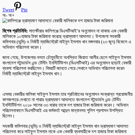
Tweet
Pin
অ-
অ+
বিশেষ প্রতিনিধি:
সাতক্ষীরার কালিগঞ্জে বিএসটিআই’র অনুমোদন না থাকায় এক বেকারী
মালিককে ১০হাজার টাকা জরিমানা করেছে ভ্রাম্যমাণ আদালত। উপজেলা সহকারী
কমিশনার (ভুমি) ও নির্বাহী ম্যাজিস্ট্রেট মাইনুল ইসলাম খান মঙ্গলবার (২৩ জুন) বিকেলে এ
অভিযান পরিচালনা করেন।
জানা গেছে, উপজেলার নলতা চৌমুহনীতে অবস্থিত জিয়াত আলীর ছেলে সাইফুল ইসলাম
বাংলাদেশ স্টান্ডার্ডস এন্ড টেস্টিং ইনস্টিটিউশন (বিএসটিআই) এর অনুমোদন ছাড়াই বেকারী
ব্যবসা পরিচালনা করছিলেন। বিষয়টি জানতে পেরে সেখানে অভিযান পরিচালনা করেন
নির্বাহী ম্যাজিস্ট্রেট মাইনুল ইসলাম খান।
এসময় বেকারীর মালিকা সাইফুল ইসলাম তার প্রতিষ্ঠানের অনুমোদন সংক্রান্ত প্রয়োজনীয়
কাগজপত্র দেখাতে না পারায় ভ্রাম্যমাণ আদালতে বাংলাদেশ স্টান্ডার্ডস এন্ড টেস্টিং
ইনস্টিটিউশন ২০১৮ সালের ৩৩ ধারায় তাকে দশ হাজার টাকা জরিমানা করেন। অভিযান
পরিচালনাকালে বিএসটিআই এর কর্মকর্তা আব্দুল মান্নানসহ পুলিশ প্রশাসন উপস্থিত
ছিলেন।
সহকারী কমিশনার (ভূমি) ও নির্বাহী ম্যাজিস্ট্রেট মাইনুল ইসলাম খান ভ্রাম্যমাণ আদালত
পরিচালনা করে সাইফুল ইসলাম নাকে এক বেকারী ব্যবসায়ীকে দশ হাজার টাকা জরিমানা