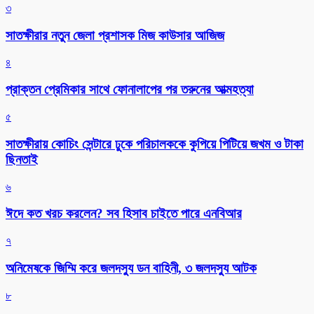
৩
সাতক্ষীরার নতুন জেলা প্রশাসক মিজ কাউসার আজিজ
৪
প্রাক্তন প্রেমিকার সাথে ফোনালাপের পর তরুনের আত্মহত্যা
৫
সাতক্ষীরায় কোচিং সেন্টারে ঢুকে পরিচালককে কুপিয়ে পিটিয়ে জখম ও টাকা
ছিনতাই
৬
ঈদে কত খরচ করলেন? সব হিসাব চাইতে পারে এনবিআর
৭
অনিমেষকে জিম্মি করে জলদস্যু ডন বাহিনী, ৩ জলদস্যু আটক
৮