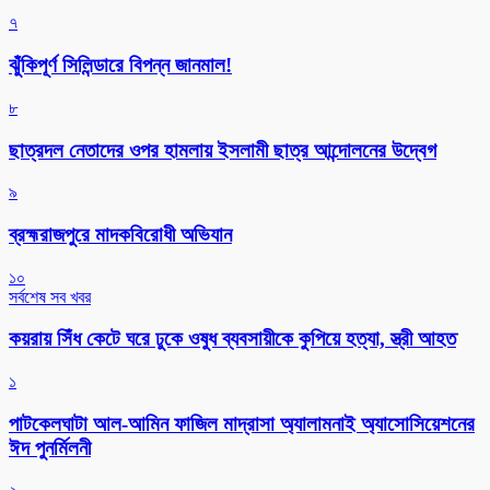
৭
ঝুঁকিপূর্ণ সিলিন্ডারে বিপন্ন জানমাল!
৮
ছাত্রদল নেতাদের ওপর হামলায় ইসলামী ছাত্র আন্দোলনের উদ্বেগ
৯
ব্রহ্মরাজপুরে মাদকবিরোধী অভিযান
১০
সর্বশেষ সব খবর
কয়রায় সিঁধ কেটে ঘরে ঢুকে ওষুধ ব্যবসায়ীকে কুপিয়ে হত্যা, স্ত্রী আহত
১
পাটকেলঘাটা আল-আমিন ফাজিল মাদ্রাসা অ্যালামনাই অ্যাসোসিয়েশনের
ঈদ পুনর্মিলনী