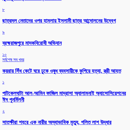
৮
ছাত্রদল নেতাদের ওপর হামলায় ইসলামী ছাত্র আন্দোলনের উদ্বেগ
৯
ব্রহ্মরাজপুরে মাদকবিরোধী অভিযান
১০
সর্বশেষ সব খবর
কয়রায় সিঁধ কেটে ঘরে ঢুকে ওষুধ ব্যবসায়ীকে কুপিয়ে হত্যা, স্ত্রী আহত
১
পাটকেলঘাটা আল-আমিন ফাজিল মাদ্রাসা অ্যালামনাই অ্যাসোসিয়েশনের
ঈদ পুনর্মিলনী
২
সাতক্ষীরা শহরে এক নারীর অস্বাভাবিক মৃত্যু, গলিত লাশ উদ্ধার