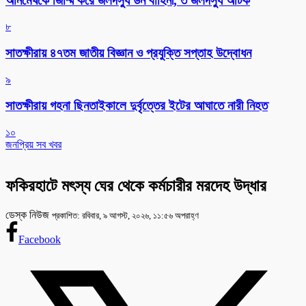
অনিমেষকে জিম্মি করে জলদস্যু ডন বাহিনী, ৩ জলদস্যু আটক
৮
সাতক্ষীরায় ৪৭তম জাতীয় বিজ্ঞান ও প্রযুক্তি সপ্তাহ উদ্বোধন
৯
সাতক্ষীরায় গহনা ছিনতাইকালে দুর্বৃত্তের ইটের আঘাতে নারী নিহত
১০
জনপ্রিয় সব খবর
ফকিরহাটে মৎস্য ঘের থেকে কর্মচারীর মরদেহ উদ্ধার
ডেস্ক নিউজ
প্রকাশিত: রবিবার, ৯ আগস্ট, ২০২৬, ১১:৫৬ অপরাহ্ণ
Facebook