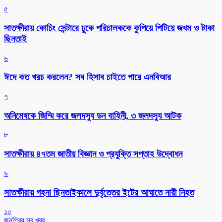
৫
সাতক্ষীরায় কোচিং সেন্টারে ঢুকে পরিচালককে কুপিয়ে পিটিয়ে জখম ও টাকা
ছিনতাই
৬
ঈদে কত খরচ করলেন? সব হিসাব চাইতে পারে এনবিআর
৭
অনিমেষকে জিম্মি করে জলদস্যু ডন বাহিনী, ৩ জলদস্যু আটক
৮
সাতক্ষীরায় ৪৭তম জাতীয় বিজ্ঞান ও প্রযুক্তি সপ্তাহ উদ্বোধন
৯
সাতক্ষীরায় গহনা ছিনতাইকালে দুর্বৃত্তের ইটের আঘাতে নারী নিহত
১০
জনপ্রিয় সব খবর