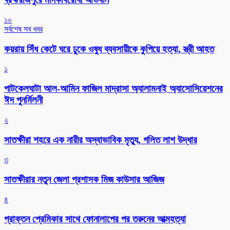
১০
সর্বশেষ সব খবর
কয়রায় সিঁধ কেটে ঘরে ঢুকে ওষুধ ব্যবসায়ীকে কুপিয়ে হত্যা, স্ত্রী আহত
১
পাটকেলঘাটা আল-আমিন ফাজিল মাদ্রাসা অ্যালামনাই অ্যাসোসিয়েশনের
ঈদ পুনর্মিলনী
২
সাতক্ষীরা শহরে এক নারীর অস্বাভাবিক মৃত্যু, গলিত লাশ উদ্ধার
৩
সাতক্ষীরার নতুন জেলা প্রশাসক মিজ কাউসার আজিজ
৪
প্রাক্তন প্রেমিকার সাথে ফোনালাপের পর তরুনের আত্মহত্যা