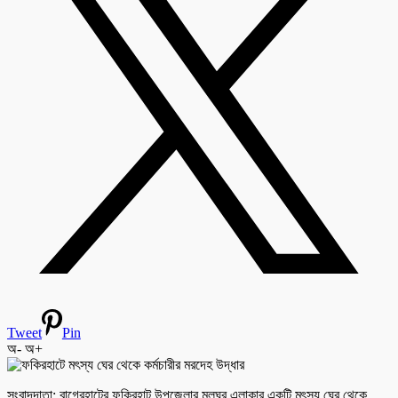
Tweet
Pin
অ-
অ+
সংবাদদাতা: বাগেরহাটের ফকিরহাট উপজেলার মূলঘর এলাকার একটি মৎস্য ঘের থেকে