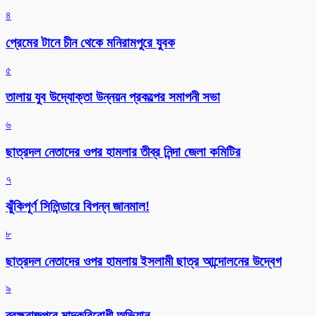
৪
প্রেমের টানে চীন থেকে মনিরামপুরে যুবক
৫
তালায় যুব উদ্যোক্তা উন্নয়ন প্রকল্পের সমাপনী সভা
৬
ছাত্রদল নেতাদের ওপর হামলার তীব্র নিন্দা জেলা কমিটির
৭
ঝুঁকিপূর্ণ সিলিন্ডারে বিপন্ন জানমাল!
৮
ছাত্রদল নেতাদের ওপর হামলায় ইসলামী ছাত্র আন্দোলনের উদ্বেগ
৯
ব্রহ্মরাজপুরে মাদকবিরোধী অভিযান