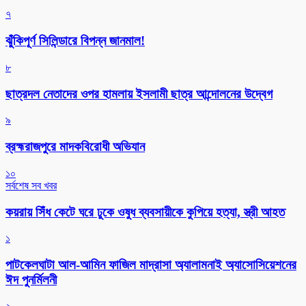
৭
ঝুঁকিপূর্ণ সিলিন্ডারে বিপন্ন জানমাল!
৮
ছাত্রদল নেতাদের ওপর হামলায় ইসলামী ছাত্র আন্দোলনের উদ্বেগ
৯
ব্রহ্মরাজপুরে মাদকবিরোধী অভিযান
১০
সর্বশেষ সব খবর
কয়রায় সিঁধ কেটে ঘরে ঢুকে ওষুধ ব্যবসায়ীকে কুপিয়ে হত্যা, স্ত্রী আহত
১
পাটকেলঘাটা আল-আমিন ফাজিল মাদ্রাসা অ্যালামনাই অ্যাসোসিয়েশনের
ঈদ পুনর্মিলনী