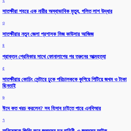
২
সাতক্ষীরা শহরে এক নারীর অস্বাভাবিক মৃত্যু, গলিত লাশ উদ্ধার
৩
সাতক্ষীরার নতুন জেলা প্রশাসক মিজ কাউসার আজিজ
৪
প্রাক্তন প্রেমিকার সাথে ফোনালাপের পর তরুনের আত্মহত্যা
৫
সাতক্ষীরায় কোচিং সেন্টারে ঢুকে পরিচালককে কুপিয়ে পিটিয়ে জখম ও টাকা
ছিনতাই
৬
ঈদে কত খরচ করলেন? সব হিসাব চাইতে পারে এনবিআর
৭
অনিমেষকে জিম্মি করে জলদস্যু ডন বাহিনী, ৩ জলদস্যু আটক