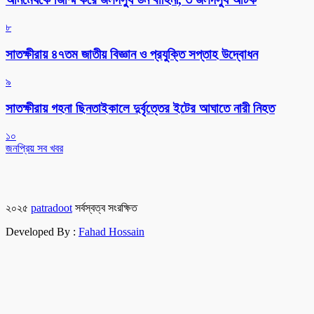
৮
সাতক্ষীরায় ৪৭তম জাতীয় বিজ্ঞান ও প্রযুক্তি সপ্তাহ উদ্বোধন
৯
সাতক্ষীরায় গহনা ছিনতাইকালে দুর্বৃত্তের ইটের আঘাতে নারী নিহত
১০
জনপ্রিয় সব খবর
২০২৫
patradoot
সর্বস্বত্ব সংরক্ষিত
Developed By :
Fahad Hossain