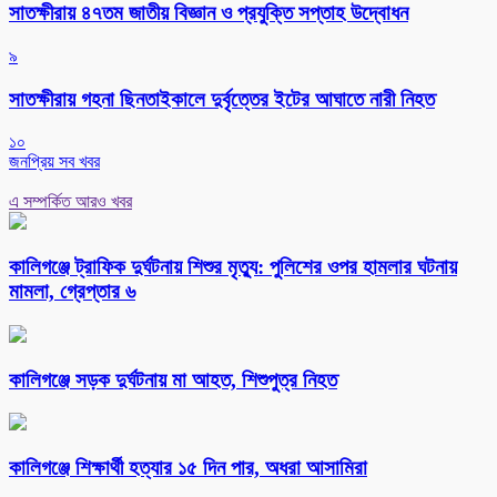
সাতক্ষীরায় ৪৭তম জাতীয় বিজ্ঞান ও প্রযুক্তি সপ্তাহ উদ্বোধন
৯
সাতক্ষীরায় গহনা ছিনতাইকালে দুর্বৃত্তের ইটের আঘাতে নারী নিহত
১০
জনপ্রিয় সব খবর
এ সম্পর্কিত আরও খবর
কালিগঞ্জে ট্রাফিক দুর্ঘটনায় শিশুর মৃত্যু: পুলিশের ওপর হামলার ঘটনায়
মামলা, গ্রেপ্তার ৬
কালিগঞ্জে সড়ক দুর্ঘটনায় মা আহত, শিশুপুত্র নিহত
কালিগঞ্জে শিক্ষার্থী হত্যার ১৫ দিন পার, অধরা আসামিরা