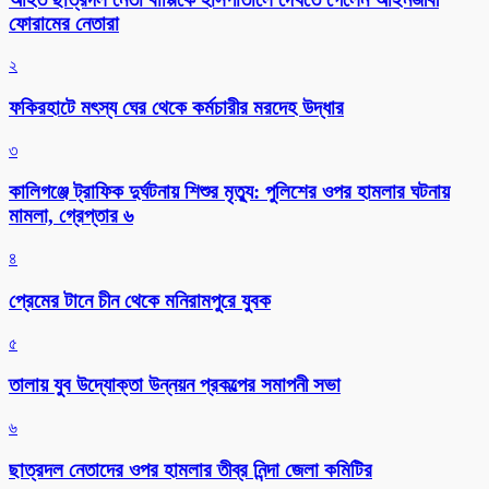
ফোরামের নেতারা
২
ফকিরহাটে মৎস্য ঘের থেকে কর্মচারীর মরদেহ উদ্ধার
৩
কালিগঞ্জে ট্রাফিক দুর্ঘটনায় শিশুর মৃত্যু: পুলিশের ওপর হামলার ঘটনায়
মামলা, গ্রেপ্তার ৬
৪
প্রেমের টানে চীন থেকে মনিরামপুরে যুবক
৫
তালায় যুব উদ্যোক্তা উন্নয়ন প্রকল্পের সমাপনী সভা
৬
ছাত্রদল নেতাদের ওপর হামলার তীব্র নিন্দা জেলা কমিটির