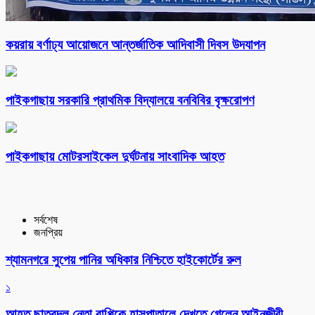
কয়রায় বর্ণাঢ্য আয়োজনে আন্তর্জাতিক আদিবাসী দিবস উদযাপন
পাইকগাছায় সরকারি প্রাথমিক বিদ্যালয়ে বনবিবির বৃক্ষরোপণ
পাইকগাছায় মোটরসাইকেল দুর্ঘটনায় সাংবাদিক আহত
সর্বশেষ
জনপ্রিয়
শ্যামনগরে সুপেয় পানির অধিকার নিশ্চিতে হাইকোর্টের রুল
১
আহত ছাত্রদল নেতা বাপ্পিকে হাসপাতালে দেখতে গেলেন আইনজীবী