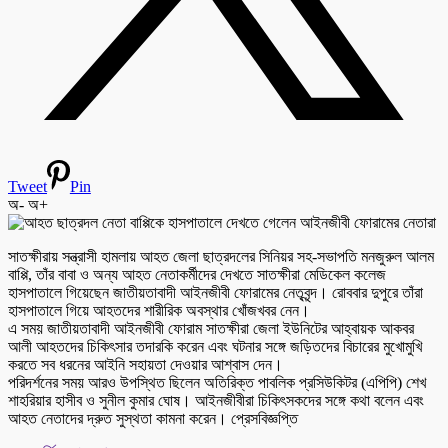
Tweet
Pin
অ-
অ+
সাতক্ষীরায় সন্ত্রাসী হামলায় আহত জেলা ছাত্রদলের সিনিয়র সহ-সভাপতি মনজুরুল আলম
বাপ্পি, তাঁর বাবা ও অন্য আহত নেতাকর্মীদের দেখতে সাতক্ষীরা মেডিকেল কলেজ
হাসপাতালে গিয়েছেন জাতীয়তাবাদী আইনজীবী ফোরামের নেতৃবৃন্দ। রোববার দুপুরে তাঁরা
হাসপাতালে গিয়ে আহতদের শারীরিক অবস্থার খোঁজখবর নেন।
এ সময় জাতীয়তাবাদী আইনজীবী ফোরাম সাতক্ষীরা জেলা ইউনিটের আহ্বায়ক আকবর
আলী আহতদের চিকিৎসার তদারকি করেন এবং ঘটনার সঙ্গে জড়িতদের বিচারের মুখোমুখি
করতে সব ধরনের আইনি সহায়তা দেওয়ার আশ্বাস দেন।
পরিদর্শনের সময় আরও উপস্থিত ছিলেন অতিরিক্ত পাবলিক প্রসিউকিটর (এপিপি) শেখ
শাহরিয়ার হাসীব ও সুনীল কুমার ঘোষ। আইনজীবীরা চিকিৎসকদের সঙ্গে কথা বলেন এবং
আহত নেতাদের দ্রুত সুস্থতা কামনা করেন। প্রেসবিজ্ঞপ্তি