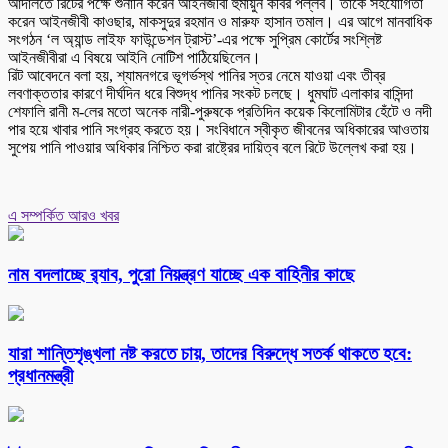
আদালতে রিটের পক্ষে শুনানি করেন আইনজীবী হুমায়ুন কবির পল্লব। তাঁকে সহযোগিতা
করেন আইনজীবী কাওছার, মাকসুদুর রহমান ও মারুফ হাসান তমাল। এর আগে মানবাধিক
সংগঠন ‘ল অ্যান্ড লাইফ ফাউন্ডেশন ট্রাস্ট’-এর পক্ষে সুপ্রিম কোর্টের সংশ্লিষ্ট
আইনজীবীরা এ বিষয়ে আইনি নোটিশ পাঠিয়েছিলেন।
রিট আবেদনে বলা হয়, শ্যামনগরে ভূগর্ভস্থ পানির স্তর নেমে যাওয়া এবং তীব্র
লবণাক্ততার কারণে দীর্ঘদিন ধরে বিশুদ্ধ পানির সংকট চলছে। ধুমঘাট এলাকার বাসিন্দা
শেফালি রানী ম-লের মতো অনেক নারী-পুরুষকে প্রতিদিন কয়েক কিলোমিটার হেঁটে ও নদী
পার হয়ে খাবার পানি সংগ্রহ করতে হয়। সংবিধানে স্বীকৃত জীবনের অধিকারের আওতায়
সুপেয় পানি পাওয়ার অধিকার নিশ্চিত করা রাষ্ট্রের দায়িত্ব বলে রিটে উল্লেখ করা হয়।
এ সম্পর্কিত আরও খবর
নাম বদলাচ্ছে র‌্যাব, পুরো নিয়ন্ত্রণ যাচ্ছে এক বাহিনীর কাছে
যারা শান্তিশৃঙ্খলা নষ্ট করতে চায়, তাদের বিরুদ্ধে সতর্ক থাকতে হবে:
প্রধানমন্ত্রী