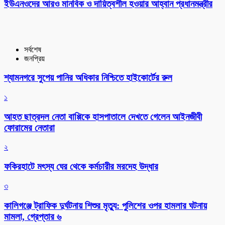
ইউএনওদের আরও মানবিক ও দায়িত্বশীল হওয়ার আহ্বান প্রধানমন্ত্রীর
সর্বশেষ
জনপ্রিয়
শ্যামনগরে সুপেয় পানির অধিকার নিশ্চিতে হাইকোর্টের রুল
১
আহত ছাত্রদল নেতা বাপ্পিকে হাসপাতালে দেখতে গেলেন আইনজীবী
ফোরামের নেতারা
২
ফকিরহাটে মৎস্য ঘের থেকে কর্মচারীর মরদেহ উদ্ধার
৩
কালিগঞ্জে ট্রাফিক দুর্ঘটনায় শিশুর মৃত্যু: পুলিশের ওপর হামলার ঘটনায়
মামলা, গ্রেপ্তার ৬