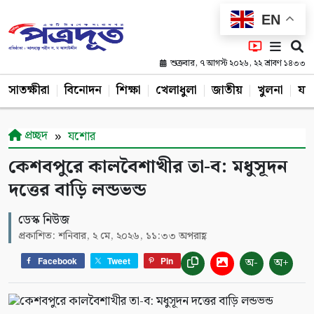
EN
শুক্রবার, ৭ আগস্ট ২০২৬, ২২ শ্রাবণ ১৪৩৩
সাতক্ষীরা
বিনোদন
শিক্ষা
খেলাধুলা
জাতীয়
খুলনা
যশ
প্রচ্ছদ
যশোর
কেশবপুরে কালবৈশাখীর তা-ব: মধুসূদন
দত্তের বাড়ি লন্ডভন্ড
ডেস্ক নিউজ
প্রকাশিত: শনিবার, ২ মে, ২০২৬, ১১:৩৩ অপরাহ্ণ
অ-
অ+
Facebook
Tweet
Pin