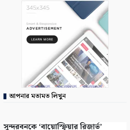
আপনার মতামত লিখুন
সুন্দরবনকে ‘বায়োস্ফিয়ার রিজার্ভ’