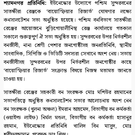
শ্যামনগর প্রতিনিধি:
ইউনেস্কোর উদ্যোগে পশ্চিম সুন্দরবনের
সাতক্ষীরা রেঞ্জকে ‘বায়োস্ফিয়ার রিজার্ভ’ ঘোষণার লক্ষ্যে
কনসালটেশন সভা অনুষ্ঠিত হয়েছে। পশ্চিম বনবিভাগ সাতক্ষীরা
রেঞ্জের আয়োজনে বুড়িগোয়ালীনিস্থ রেঞ্জ কার্যালয়ে গতকাল
সকালে গুরুত্বপুর্ণ ঐ সভা অনুষ্ঠিত হয়। সুন্দরবনের উপর নির্ভরশীল
বনজীবী, নানা শ্রেণী পেশার জনগোষ্ঠীসহ জনপ্রতিনিধি, স্থানীয়
সাংবাদিক, সিপিজি ও ভিডিটি সদস্যরা সেখানে অংশ নেয়। সভায়
বনজীবীসহ সুন্দরবনের উপর নির্ভরশীল জনগোষ্ঠীর কাছে
‘বায়োস্ফিয়ার রিজার্ভ’ সংক্রান্ত বিষয়ে নিজস্ব মতামত জানতে
চাওয়া হয়।
সাতক্ষীরা রেঞ্জের সহকারী বন সংরক্ষক মোঃ মশিউর রহমানের
সভাপতিত্বে অনুষ্ঠিত কনসালটেশন সভার আলোচনায় অংশ নেন
বন সংরক্ষক (খুলনা অঞ্চল) ইমরান আহমেদ, বিভাগীয় বন কর্মকর্তা
(ওয়াইল্ড লাইফ) নির্মল মন্ডল, বিভাগীয় বন কর্মকর্তা হাসানুর
রহমান, ইউনেস্কোর প্রতিনিধি খালিদ বিন মাসুদ, মোঃ
শরীফুজ্জামান, গবেষক ডাঃ প্রিন্স।