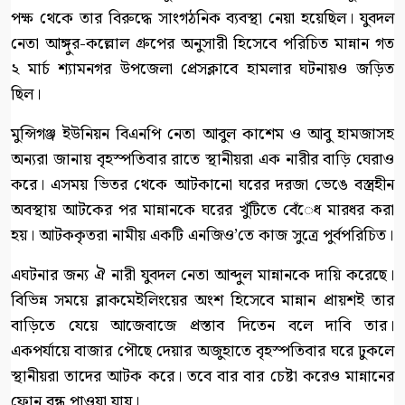
পক্ষ থেকে তার বিরুদ্ধে সাংগঠনিক ব্যবস্থা নেয়া হয়েছিল। যুবদল
নেতা আঙ্গুর-কল্লোল গ্রুপের অনুসারী হিসেবে পরিচিত মান্নান গত
২ মার্চ শ্যামনগর উপজেলা প্রেসক্লাবে হামলার ঘটনায়ও জড়িত
ছিল।
মুন্সিগঞ্জ ইউনিয়ন বিএনপি নেতা আবুল কাশেম ও আবু হামজাসহ
অন্যরা জানায় বৃহস্পতিবার রাতে স্থানীয়রা এক নারীর বাড়ি ঘেরাও
করে। এসময় ভিতর থেকে আটকানো ঘরের দরজা ভেঙে বস্ত্রহীন
অবস্থায় আটকের পর মান্নানকে ঘরের খুঁটিতে বেঁেধ মারধর করা
হয়। আটককৃতরা নামীয় একটি এনজিও’তে কাজ সুত্রে পুর্বপরিচিত।
এঘটনার জন্য ঐ নারী যুবদল নেতা আব্দুল মান্নানকে দায়ি করেছে।
বিভিন্ন সময়ে ব্লাকমেইলিংয়ের অংশ হিসেবে মান্নান প্রায়শই তার
বাড়িতে যেয়ে আজেবাজে প্রস্তাব দিতেন বলে দাবি তার।
একপর্যায়ে বাজার পৌছে দেয়ার অজুহাতে বৃহস্পতিবার ঘরে ঢুকলে
স্থানীয়রা তাদের আটক করে। তবে বার বার চেষ্টা করেও মান্নানের
ফোন বন্ধ পাওয়া যায়।