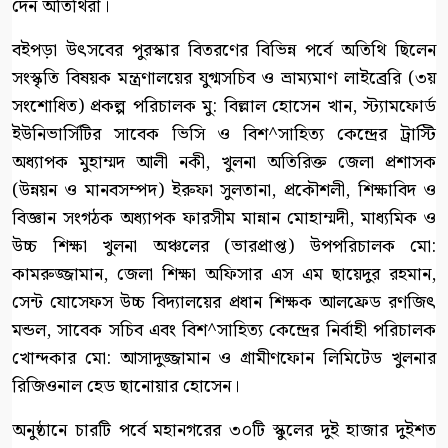
দেন অতিথিরা।
বইপড়া উৎসবের পুরস্কার বিতরণের বিভিন্ন পর্বে অতিথি ছিলেন
সংস্কৃতি বিষয়ক মন্ত্রণালয়ের যুগ্মসচিব ও ভ্রাম্যমাণ লাইব্রেরি (৩য়
সংশোধিত) প্রকল্প পরিচালক মু: বিল্লাল হোসেন খান, স্ট্যামফোর্ড
ইউনিভার্সিটির সাবেক ভিসি ও বিশ^সাহিত্য কেন্দ্রের ট্রাস্টি
অধ্যাপক মুহাম্মদ আলী নকী, খুলনা অতিরিক্ত জেলা প্রশাসক
(উন্নয়ন ও মানবসম্পদ) ইরুফা সুলতানা, প্রকৌশলী, শিক্ষাবিদ ও
বিজ্ঞান সংগঠক অধ্যাপক ফারসীম মান্নান মোহাম্মদী, মাধ্যমিক ও
উচ্চ শিক্ষা খুলনা অঞ্চলের (ভারপ্রাপ্ত) উপপরিচালক মো:
কামরুজ্জামান, জেলা শিক্ষা অফিসার এস এম ছায়েদুর রহমান,
সেন্ট যোসেফস উচ্চ বিদ্যালয়ের প্রধান শিক্ষক আলফ্রেড রণজিৎ
মন্ডল, সাবেক সচিব এবং বিশ^সাহিত্য কেন্দ্রের নির্বাহী পরিচালক
খোন্দকার মো: আসাদুজ্জামান ও গ্রামীণফোন লিমিটেড খুলনার
রিজিওনাল হেড ছানোয়ার হোসেন।
অনুষ্ঠানে চারটি পর্বে মহানগরের ৩০টি স্কুলের দুই হাজার দুইশত