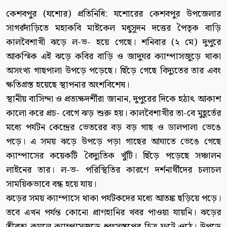
কেশবপুর (যশোর) প্রতিনিধি: যশোরের কেশবপুর উপজেলার
সাগরদাঁড়িতে মহাকবি মাইকেল মধুসূদন দত্তের পৈতৃক বাড়ি
কালবৈশাখী ঝড়ে ল-ভ- হয়ে গেছে। শনিবার (২ মে) দুপুরে
আকস্মিক এই ঝড়ে কবির বাড়ি ও জাদুঘর ক্যাম্পাসজুড়ে থাকা
অসংখ্য গাছপালা উপড়ে পড়েছে। ছিঁড়ে গেছে বিদ্যুতের তার এবং
ক্ষতিগ্রস্ত হয়েছে স্থাপনার অংশবিশেষ।
স্থানীয় বাসিন্দা ও প্রত্যক্ষদর্শীরা জানান, দুপুরের দিকে হঠাৎ আকাশ
কালো করে প্রচ- বেগে ঝড় শুরু হয়। কালবৈশাখীর তা-বে মুহূর্তের
মধ্যে পর্যটন কেন্দ্রের ভেতরের বড় বড় গাছ ও ডালপালা ভেঙে
পড়ে। এ সময় ঝড়ে উপড়ে পড়া গাছের আঘাতে ভেঙে গেছে
ক্যাম্পাসের কয়েকটি বৈদ্যুতিক খুঁটি। ছিঁড়ে পড়েছে সঞ্চালন
লাইনের তার। ল-ভ- পরিস্থিতির কারণে দর্শনার্থীদের চলাচল
সাময়িকভাবে বন্ধ হয়ে যায়।
ঝড়ের সময় ক্যাম্পাসে থাকা পর্যটকদের মধ্যে আতঙ্ক ছড়িয়ে পড়ে।
তবে এখন পর্যন্ত কোনো প্রাণহানির খবর পাওয়া যায়নি। ঝড়ের
তীব্রতা কমলে ক্যাম্পাসজুড়ে ধ্বংসস্তূপের চিত্র ফুটে ওঠে। উপড়ে