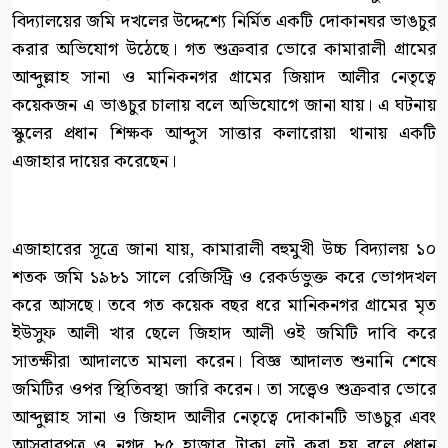
বিদ্যালয়ের জমি দখলের উদ্দেশ্যে নির্মিত একটি দোকানঘর ভাঙচুর
করার অভিযোগ উঠেছে। গত শুক্রবার ভোরে কামারালী গ্রামের
আব্দুল্লাহ সানা ও মানিকনগর গ্রামের জিয়াদ আলীর নেতৃত্বে
কয়েকজন এ ভাঙচুর চালায় বলে অভিযোগে জানা যায়। এ ঘটনায়
স্কুলের প্রধান শিক্ষক আব্দুস সাত্তার কলারোয়া থানায় একটি
এজাহার দায়ের করেছেন।
এজাহারের সূত্রে জানা যায়, কামারালী বহুমুখী উচ্চ বিদ্যালয় ১০
শতক জমি ১৯৮১ সালে রেজিস্ট্রি ও রেকর্ডভুক্ত করে ভোগদখল
করে আসছে। তবে গত কয়েক বছর ধরে মানিকনগর গ্রামের মৃত
ইউসুফ আলী খার ছেলে জিহাদ আলী ওই জমিটি দাবি করে
সাতক্ষীরা আদালতে মামলা করেন। বিজ্ঞ আদালত শুনানি শেষে
জমিটির ওপর স্থিতিবস্থা জারি করেন। তা সত্ত্বেও শুক্রবার ভোরে
আব্দুল্লাহ সানা ও জিহাদ আলীর নেতৃত্বে দোকানটি ভাঙচুর এবং
আসবাবপত্র ও নগদ ৮৫ হাজার টাকা লুট করা হয় বলে প্রধান