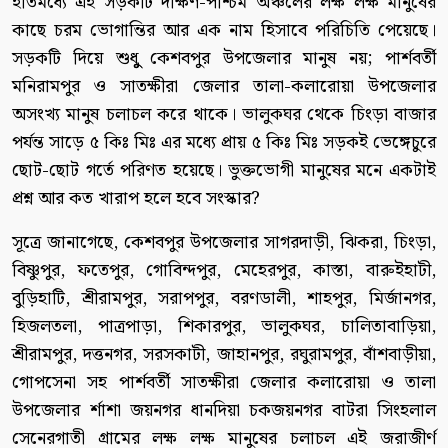
ইতিমধ্যে এই সড়কটি দক্ষিণ-পশ্চিম অঞ্চলের লক্ষ লক্ষ মানুষের
কাছে চরম ভোগান্তির আর এক নাম হিসাবে পরিচিতি পেয়েছে।
সড়কটি দিয়ে শুধুু কেশবপুর উপজেলার মানুষ নয়; পার্শবর্তী
মনিরামপুর ও সাতক্ষীরা জেলার তালা-কলারোয়া উপজেলার
অসংখ্য মানুষ চলাচল করে থাকে। ভালুকঘর থেকে চিংড়া বাজার
পর্যন্ত সাড়ে ৫ কিঃ মিঃ এর মধ্যে প্রায় ৫ কিঃ মিঃ সড়কই ভেঙ্গেচুরে
ছোট-ছোট গর্তে পরিণত হয়েছে। ভুক্তভোগী মানুষের মনে একটাই
প্রশ্ন আর কত খারাপ হলে হবে সংস্কার?
সূত্রে জানাগেছে, কেশবপুর উপজেলার সাগরদাড়ী, ঝিকরা, চিংড়া,
বিষ্ণুপুর, ফতেপুর, গোবিন্দপুর, মেহেরপুর, কাস্তা, বারুইহাটী,
বুড়িহাটি, শ্রীরামপুর, সরাপপুর, বরণডালী, শাহপুর, মির্জানগর,
হিজলতলা, পাত্রপাড়া, শিকারপুর, ভালুকঘর, চালিতাবাড়িয়া,
শ্রীরামপুর, দত্তনগর, সরসকাটী, জাহানপুর, রঘুরামপুর, বাঁশবাড়ীয়া,
গোপসেনা সহ পার্শবর্তী সাতক্ষীরা জেলার কলারোয়া ও তালা
উপজেলার র্শাশা জয়নগর ধানদিয়া চকজয়নগর বাটরা সিংহলাল
সেনেরগাতী গ্রামের লক্ষ লক্ষ মানুষের চলাচল এই জরাজীর্ণ