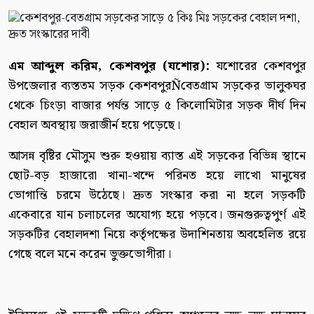
এম আব্দুল করিম, কেশবপুর (যশোর):
যশোরের কেশবপুর
উপজেলার ব্যস্ততম সড়ক কেশবপুরÑবেতগ্রাম সড়কের ভালুকঘর
থেকে চিংড়া বাজার পর্যন্ত সাড়ে ৫ কিলোমিটার সড়ক দীর্ঘ দিন
বেহাল অবস্থায় জরাজীর্ন হয়ে পড়েছে।
আসন্ন বৃষ্টির মৌসুম শুরু হওয়ায় ব্যাস্ত এই সড়কের বিভিন্ন স্থানে
ছোট-বড় হাজারো খানা-খন্দে পরিনত হয়ে লাখো মানুষের
ভোগান্তি চরমে উঠেছে। দ্রুত সংস্কার করা না হলে সড়কটি
একেবারে যান চলাচলের অযোগ্য হয়ে পড়বে। জনগুরুত্বপুর্ণ এই
সড়কটির বেহালদশা নিয়ে কর্তৃপক্ষের উদাশিনতায় অবহেলিত রয়ে
গেছে বলে মনে করেন ভুক্তভোগীরা।