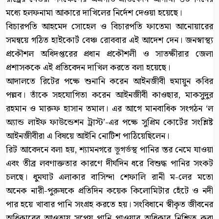
মধ্যে হলফনামা আকারে দাখিলের নির্দেশ দেওয়া হয়েছে।
বিচারপতি আহমেদ সোহেল ও বিচারপতি ফাতেমা আনোয়ারের
সমন্বয়ে গঠিত হাইকোর্ট বেঞ্চ রোববার এই আদেশ দেন। জনস্বাস্থ্য
প্রকৌশল অধিদপ্তরের প্রধান প্রকৌশলী ও সাতক্ষীরার জেলা
প্রশাসককে এই প্রতিবেদন দাখিল করতে বলা হয়েছে।
আদালতে রিটের পক্ষে শুনানি করেন আইনজীবী হুমায়ুন কবির
পল্লব। তাঁকে সহযোগিতা করেন আইনজীবী কাওছার, মাকসুদুর
রহমান ও মারুফ হাসান তমাল। এর আগে মানবাধিক সংগঠন ‘ল
অ্যান্ড লাইফ ফাউন্ডেশন ট্রাস্ট’-এর পক্ষে সুপ্রিম কোর্টের সংশ্লিষ্ট
আইনজীবীরা এ বিষয়ে আইনি নোটিশ পাঠিয়েছিলেন।
রিট আবেদনে বলা হয়, শ্যামনগরে ভূগর্ভস্থ পানির স্তর নেমে যাওয়া
এবং তীব্র লবণাক্ততার কারণে দীর্ঘদিন ধরে বিশুদ্ধ পানির সংকট
চলছে। ধুমঘাট এলাকার বাসিন্দা শেফালি রানী ম-লের মতো
অনেক নারী-পুরুষকে প্রতিদিন কয়েক কিলোমিটার হেঁটে ও নদী
পার হয়ে খাবার পানি সংগ্রহ করতে হয়। সংবিধানে স্বীকৃত জীবনের
অধিকারের আওতায় সুপেয় পানি পাওয়ার অধিকার নিশ্চিত করা