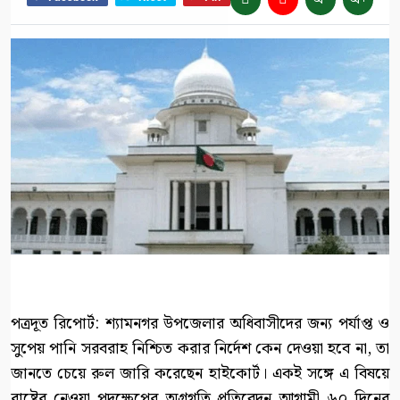
পত্রদূত রিপোর্ট: শ্যামনগর উপজেলার অধিবাসীদের জন্য পর্যাপ্ত ও
সুপেয় পানি সরবরাহ নিশ্চিত করার নির্দেশ কেন দেওয়া হবে না, তা
জানতে চেয়ে রুল জারি করেছেন হাইকোর্ট। একই সঙ্গে এ বিষয়ে
রাষ্ট্রের নেওয়া পদক্ষেপের অগ্রগতি প্রতিবেদন আগামী ৬০ দিনের