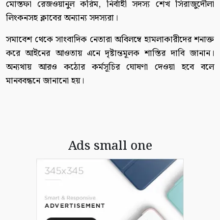
মোস্তফা রেজওয়ানুল করিম, নির্বাহী সদস্য শেখ সিরাজুদৌলা
লিংকনসহ ক্লাবের অন্যান্য সদস্যরা।
সমাবেশ থেকে সাংবাদিক নেতারা অবিলম্বে হামলাকারীদের শনাক্ত
করে আইনের আওতায় এনে দৃষ্টান্তমূলক শাস্তির দাবি জানান।
অন্যথায় আরও কঠোর কর্মসূচির ঘোষণা দেওয়া হবে বলে
মানববন্ধনে জানানো হয়।
Ads small one