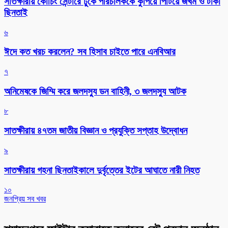
সাতক্ষীরায় কোচিং সেন্টারে ঢুকে পরিচালককে কুপিয়ে পিটিয়ে জখম ও টাকা
ছিনতাই
৬
ঈদে কত খরচ করলেন? সব হিসাব চাইতে পারে এনবিআর
৭
অনিমেষকে জিম্মি করে জলদস্যু ডন বাহিনী, ৩ জলদস্যু আটক
৮
সাতক্ষীরায় ৪৭তম জাতীয় বিজ্ঞান ও প্রযুক্তি সপ্তাহ উদ্বোধন
৯
সাতক্ষীরায় গহনা ছিনতাইকালে দুর্বৃত্তের ইটের আঘাতে নারী নিহত
১০
জনপ্রিয় সব খবর