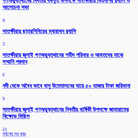
গণঅভ্যুত্থানের দ্বিতীয় বর্ষপূর্তি উপলক্ষে সাতক্ষীরায় বিএনপির র‌্যালি ও
আলোচনা সভা
৬
সাতক্ষীরায় ছাত্রশিবিরের ম্যারাথন র‌্যালি
৭
সাতক্ষীরায় জুলাই গণঅভ্যুত্থানের শহীদ পরিবার ও আহতদের মাঝে
সম্মানি প্রদান
৮
নদী থেকে অবৈধ ভাবে বালু উত্তোলনের দায়ে ৫০ হাজার টাকা জরিমানা
৯
সাতক্ষীরায় জুলাই গণঅভ্যুত্থানের দ্বিতীয় বার্ষিকী উপলক্ষে জামায়াতের
বিক্ষোভ মিছিল
১০
সর্বশেষ সব খবর