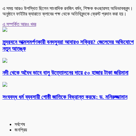
এ সময় আরও উপস্থিত ছিলেন সাংবাদিক রনজিৎ বর্মন, শিক্ষক কওছারসহ অভিভাবকবৃন্দ।
অনুষ্ঠানে ফাইটার ক্যারাতে ক্লাবের পক্ষ থেকে অতিথিবৃন্দকে ক্রেস্ট প্রদান করা হয়।
এ সম্পর্কিত আরও খবর
সুন্দরবনে আত্মসমর্পণকারী বনদস্যুরা আবারও সক্রিয়? জেলেদের অভিযোগে
নতুন আতঙ্ক
নদী থেকে অবৈধ ভাবে বালু উত্তোলনের দায়ে ৫০ হাজার টাকা জরিমানা
সংঘবদ্ধ ধর্ম ব্যবসায়ী গোষ্ঠী জাতিকে বিভ্রান্ত করছে: ড. মনিরুজ্জামান
সর্বশেষ
জনপ্রিয়