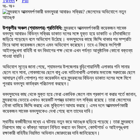
Tweet
Pin
অ-
অ+
উপকূলীয় অঞ্চল (শ্যামনগর) প্রতিনিধি:
সুন্দরবনে আত্মসমর্পণকারী কয়েকজন সাবেক
বনদস্যু আবারও বিভিন্ন সক্রিয় ডাকাত দলের সঙ্গে যুক্ত হয়ে ডাকাতি ও চাঁদাবাজিতে
জড়িয়ে পড়েছেন বলে অভিযোগ উঠেছে। বনদস্যুদের কাছে জিম্মি থাকার পর সম্প্রতি
ফিরে আসা কয়েকজন জেলে এমন অভিযোগ করেছেন। তবে এ বিষয়ে সংশ্লিষ্ট
আইনশৃঙ্খলা বাহিনী বা বন বিভাগের পক্ষ থেকে এখন পর্যন্ত আনুষ্ঠানিক কোনো বক্তব্য
পাওয়া যায়নি।
অভিযোগ সূত্রে জানা গেছে, শ্যামনগর উপজেলার বুড়িগোয়ালিনী এলাকার গনি সানার
ছেলে ননে সানা, লোকমানের ছেলে বাবু এবং দাতিনাখালী এলাকার মনতেজ সরদারের ছেলে
আসাদুল (ননি গোপাল) গত কয়েকদিন ধরে সুন্দরবনের বিভিন্ন ডাকাত দলের সঙ্গে মিশে
পুনরায় বনদস্যু কার্যক্রম পরিচালনা করছেন।
বনদস্যুদের কাছ থেকে মুক্ত হয়ে ফেরা একাধিক জেলে নাম প্রকাশ না করার শর্তে জানান,
সুন্দরবনের ভেতরে এখনও কয়েকটি সশস্ত্র ডাকাত দল সক্রিয় রয়েছে। তারা জেলেদের
নৌকা থামিয়ে জিম্মি করছে এবং মুক্তিপণ আদায় করছে। এসব দলে আত্মসমর্পণকারী
কয়েকজন সাবেক বনদস্যুকেও দেখা গেছে বলে তাদের দাবি।
স্থানীয় বনজীবীদের মধ্যে এ ঘটনায় নতুন করে আতঙ্ক ছড়িয়ে পড়েছে। তারা সুন্দরবনে
নিরাপদে মাছ ও কাঁকড়া আহরণ নিশ্চিত করতে বন বিভাগ, কোস্টগার্ড ও আইনশৃঙ্খলা
রক্ষাকারী বাহিনীর নিয়মিত অভিযান জোরদারের দাবি জানিয়েছেন।