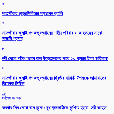
৬
সাতক্ষীরায় ছাত্রশিবিরের ম্যারাথন র‌্যালি
৭
সাতক্ষীরায় জুলাই গণঅভ্যুত্থানের শহীদ পরিবার ও আহতদের মাঝে
সম্মানি প্রদান
৮
নদী থেকে অবৈধ ভাবে বালু উত্তোলনের দায়ে ৫০ হাজার টাকা জরিমানা
৯
সাতক্ষীরায় জুলাই গণঅভ্যুত্থানের দ্বিতীয় বার্ষিকী উপলক্ষে জামায়াতের
বিক্ষোভ মিছিল
১০
সর্বশেষ সব খবর
কয়রায় সিঁধ কেটে ঘরে ঢুকে ওষুধ ব্যবসায়ীকে কুপিয়ে হত্যা, স্ত্রী আহত