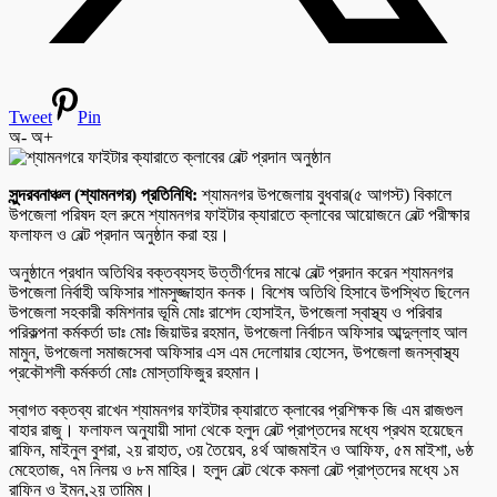
Tweet
Pin
অ-
অ+
সুন্দরবনাঞ্চল (শ্যামনগর) প্রতিনিধি:
শ্যামনগর উপজেলায় বুধবার(৫ আগস্ট) বিকালে
উপজেলা পরিষদ হল রুমে শ্যামনগর ফাইটার ক্যারাতে ক্লাবের আয়োজনে বেল্ট পরীক্ষার
ফলাফল ও বেল্ট প্রদান অনুষ্ঠান করা হয়।
অনুষ্ঠানে প্রধান অতিথির বক্তব্যসহ উত্তীর্ণদের মাঝে বেল্ট প্রদান করেন শ্যামনগর
উপজেলা নির্বাহী অফিসার শামসুজ্জাহান কনক। বিশেষ অতিথি হিসাবে উপস্থিত ছিলেন
উপজেলা সহকারী কমিশনার ভূমি মোঃ রাশেদ হোসাইন, উপজেলা স্বাস্থ্য ও পরিবার
পরিকল্পনা কর্মকর্তা ডাঃ মোঃ জিয়াউর রহমান, উপজেলা নির্বাচন অফিসার আব্দুল্লাহ আল
মামুন, উপজেলা সমাজসেবা অফিসার এস এম দেলোয়ার হোসেন, উপজেলা জনস্বাস্থ্য
প্রকৌশলী কর্মকর্তা মোঃ মোস্তাফিজুর রহমান।
স্বাগত বক্তব্য রাখেন শ্যামনগর ফাইটার ক্যারাতে ক্লাবের প্রশিক্ষক জি এম রাজগুল
বাহার রাজু। ফলাফল অনুযায়ী সাদা থেকে হলুদ বেল্ট প্রাপ্তদের মধ্যে প্রথম হয়েছেন
রাফিন, মাইনুল বুশরা, ২য় রাহাত, ৩য় তৈয়েব, ৪র্থ আজমাইন ও আফিফ, ৫ম মাইশা, ৬ষ্ঠ
মেহেতাজ, ৭ম নিলয় ও ৮ম মাহির। হলুদ বেল্ট থেকে কমলা বেল্ট প্রাপ্তদের মধ্যে ১ম
রাফিন ও ইমন,২য় তামিম।