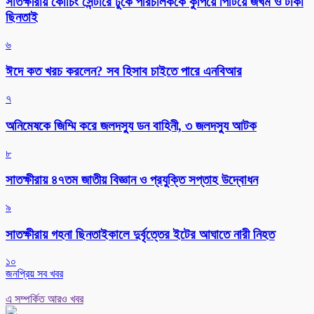
সাতক্ষীরায় কোচিং সেন্টারে ঢুকে পরিচালককে কুপিয়ে পিটিয়ে জখম ও টাকা
ছিনতাই
৬
ঈদে কত খরচ করলেন? সব হিসাব চাইতে পারে এনবিআর
৭
অনিমেষকে জিম্মি করে জলদস্যু ডন বাহিনী, ৩ জলদস্যু আটক
৮
সাতক্ষীরায় ৪৭তম জাতীয় বিজ্ঞান ও প্রযুক্তি সপ্তাহ উদ্বোধন
৯
সাতক্ষীরায় গহনা ছিনতাইকালে দুর্বৃত্তের ইটের আঘাতে নারী নিহত
১০
জনপ্রিয় সব খবর
এ সম্পর্কিত আরও খবর