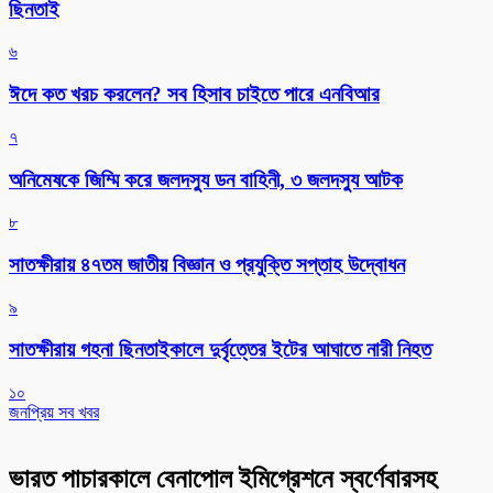
ছিনতাই
৬
ঈদে কত খরচ করলেন? সব হিসাব চাইতে পারে এনবিআর
৭
অনিমেষকে জিম্মি করে জলদস্যু ডন বাহিনী, ৩ জলদস্যু আটক
৮
সাতক্ষীরায় ৪৭তম জাতীয় বিজ্ঞান ও প্রযুক্তি সপ্তাহ উদ্বোধন
৯
সাতক্ষীরায় গহনা ছিনতাইকালে দুর্বৃত্তের ইটের আঘাতে নারী নিহত
১০
জনপ্রিয় সব খবর
ভারত পাচারকালে বেনাপোল ইমিগ্রেশনে স্বর্ণেবারসহ