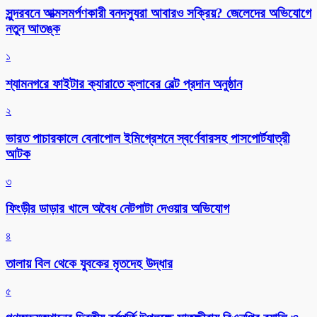
সুন্দরবনে আত্মসমর্পণকারী বনদস্যুরা আবারও সক্রিয়? জেলেদের অভিযোগে
নতুন আতঙ্ক
১
শ্যামনগরে ফাইটার ক্যারাতে ক্লাবের বেল্ট প্রদান অনুষ্ঠান
২
ভারত পাচারকালে বেনাপোল ইমিগ্রেশনে স্বর্ণেবারসহ পাসপোর্টযাত্রী
আটক
৩
ফিংড়ীর ডাড়ার খালে অবৈধ নেটপাটা দেওয়ার অভিযোগ
৪
তালায় বিল থেকে যুবকের মৃতদেহ উদ্ধার
৫