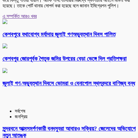
করে কিন্তু পাওয়া যায়নি। আটক পাসপোর্টধারীর বিরুদ্ধে স্বর্নপাচার আইনে মামলা করা
হয়েছে। তাকে পোর্ট থানায় সোপর্দ করা হয়েছে বলে জানান ইমিগ্রেশন পুলিশ।
এ সম্পর্কিত আরও খবর
কেশবপুরে যথাযোগ্য মর্যাদায় জুলাই গণঅভ্যুত্থান দিবস পালিত
কেশবপুর জোরপূর্বক পৈতৃক জমির উপরের বেড়া ভেঙ্গে দিল প্রতিপক্ষরা
‎জুলাই গণ-অভ্যুত্থান দিবসে ভোমরা ও বেনাপোল স্থলবন্দরে বাণিজ্য বন্ধ
সর্বশেষ
জনপ্রিয়
সুন্দরবনে আত্মসমর্পণকারী বনদস্যুরা আবারও সক্রিয়? জেলেদের অভিযোগে
নতুন আতঙ্ক