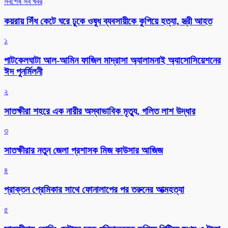
সর্বশেষ সব খবর
কয়রায় সিঁধ কেটে ঘরে ঢুকে ওষুধ ব্যবসায়ীকে কুপিয়ে হত্যা, স্ত্রী আহত
১
পাটকেলঘাটা আল-আমিন ফাজিল মাদ্রাসা অ্যালামনাই অ্যাসোসিয়েশনের
ঈদ পুনর্মিলনী
২
সাতক্ষীরা শহরে এক নারীর অস্বাভাবিক মৃত্যু, গলিত লাশ উদ্ধার
৩
সাতক্ষীরার নতুন জেলা প্রশাসক মিজ কাউসার আজিজ
৪
প্রাক্তন প্রেমিকার সাথে ফোনালাপের পর তরুনের আত্মহত্যা
৫