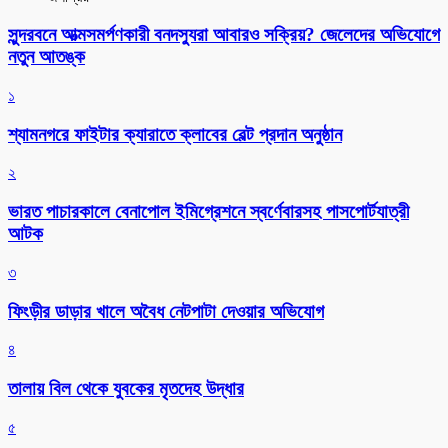
সুন্দরবনে আত্মসমর্পণকারী বনদস্যুরা আবারও সক্রিয়? জেলেদের অভিযোগে
নতুন আতঙ্ক
১
শ্যামনগরে ফাইটার ক্যারাতে ক্লাবের বেল্ট প্রদান অনুষ্ঠান
২
ভারত পাচারকালে বেনাপোল ইমিগ্রেশনে স্বর্ণেবারসহ পাসপোর্টযাত্রী
আটক
৩
ফিংড়ীর ডাড়ার খালে অবৈধ নেটপাটা দেওয়ার অভিযোগ
৪
তালায় বিল থেকে যুবকের মৃতদেহ উদ্ধার
৫