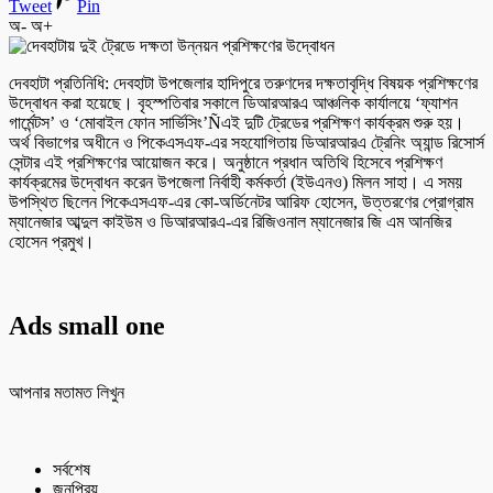
Tweet
Pin
অ-
অ+
দেবহাটা প্রতিনিধি: দেবহাটা উপজেলার হাদিপুরে তরুণদের দক্ষতাবৃদ্ধি বিষয়ক প্রশিক্ষণের
উদ্বোধন করা হয়েছে। বৃহস্পতিবার সকালে ডিআরআরএ আঞ্চলিক কার্যালয়ে ‘ফ্যাশন
গার্মেন্টস’ ও ‘মোবাইল ফোন সার্ভিসিং’Ñএই দুটি ট্রেডের প্রশিক্ষণ কার্যক্রম শুরু হয়।
অর্থ বিভাগের অধীনে ও পিকেএসএফ-এর সহযোগিতায় ডিআরআরএ ট্রেনিং অ্যান্ড রিসোর্স
সেন্টার এই প্রশিক্ষণের আয়োজন করে। অনুষ্ঠানে প্রধান অতিথি হিসেবে প্রশিক্ষণ
কার্যক্রমের উদ্বোধন করেন উপজেলা নির্বাহী কর্মকর্তা (ইউএনও) মিলন সাহা। এ সময়
উপস্থিত ছিলেন পিকেএসএফ-এর কো-অর্ডিনেটর আরিফ হোসেন, উত্তরণের প্রোগ্রাম
ম্যানেজার আব্দুল কাইউম ও ডিআরআরএ-এর রিজিওনাল ম্যানেজার জি এম আনজির
হোসেন প্রমুখ।
Ads small one
আপনার মতামত লিখুন
সর্বশেষ
জনপ্রিয়