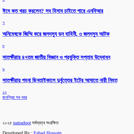
ঈদে কত খরচ করলেন? সব হিসাব চাইতে পারে এনবিআর
৭
অনিমেষকে জিম্মি করে জলদস্যু ডন বাহিনী, ৩ জলদস্যু আটক
৮
সাতক্ষীরায় ৪৭তম জাতীয় বিজ্ঞান ও প্রযুক্তি সপ্তাহ উদ্বোধন
৯
সাতক্ষীরায় গহনা ছিনতাইকালে দুর্বৃত্তের ইটের আঘাতে নারী নিহত
১০
জনপ্রিয় সব খবর
২০২৫
patradoot
সর্বস্বত্ব সংরক্ষিত
Developed By :
Fahad Hossain