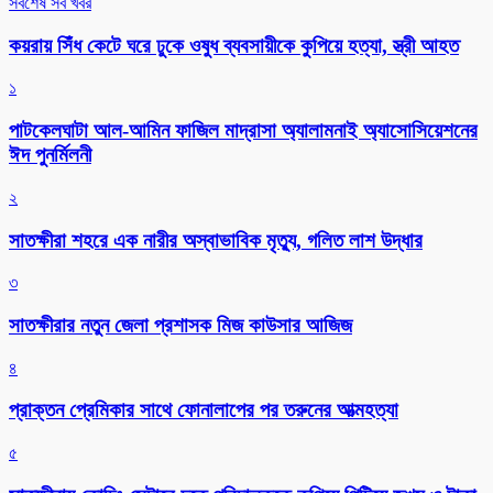
সর্বশেষ সব খবর
কয়রায় সিঁধ কেটে ঘরে ঢুকে ওষুধ ব্যবসায়ীকে কুপিয়ে হত্যা, স্ত্রী আহত
১
পাটকেলঘাটা আল-আমিন ফাজিল মাদ্রাসা অ্যালামনাই অ্যাসোসিয়েশনের
ঈদ পুনর্মিলনী
২
সাতক্ষীরা শহরে এক নারীর অস্বাভাবিক মৃত্যু, গলিত লাশ উদ্ধার
৩
সাতক্ষীরার নতুন জেলা প্রশাসক মিজ কাউসার আজিজ
৪
প্রাক্তন প্রেমিকার সাথে ফোনালাপের পর তরুনের আত্মহত্যা
৫