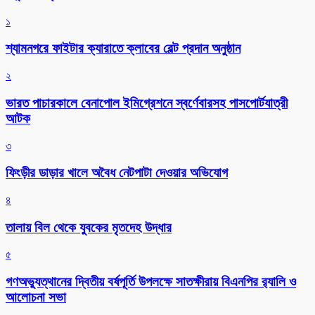
১
শ্যামনগরে ফাইটার ক্যারাতে ক্লাবের বেল্ট প্রদান অনুষ্ঠান
২
ভারত পাচারকালে বেনাপোল ইমিগ্রেশনে স্বর্ণেবারসহ পাসপোর্টযাত্রী
আটক
৩
ফিংড়ীর ডাড়ার খালে অবৈধ নেটপাটা দেওয়ার অভিযোগ
৪
তালায় বিল থেকে যুবকের মৃতদেহ উদ্ধার
৫
গণঅভ্যুত্থানের দ্বিতীয় বর্ষপূর্তি উপলক্ষে সাতক্ষীরায় বিএনপির র‌্যালি ও
আলোচনা সভা