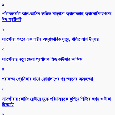
১
পাটকেলঘাটা আল-আমিন ফাজিল মাদ্রাসা অ্যালামনাই অ্যাসোসিয়েশনের
ঈদ পুনর্মিলনী
২
সাতক্ষীরা শহরে এক নারীর অস্বাভাবিক মৃত্যু, গলিত লাশ উদ্ধার
৩
সাতক্ষীরার নতুন জেলা প্রশাসক মিজ কাউসার আজিজ
৪
প্রাক্তন প্রেমিকার সাথে ফোনালাপের পর তরুনের আত্মহত্যা
৫
সাতক্ষীরায় কোচিং সেন্টারে ঢুকে পরিচালককে কুপিয়ে পিটিয়ে জখম ও টাকা
ছিনতাই
৬