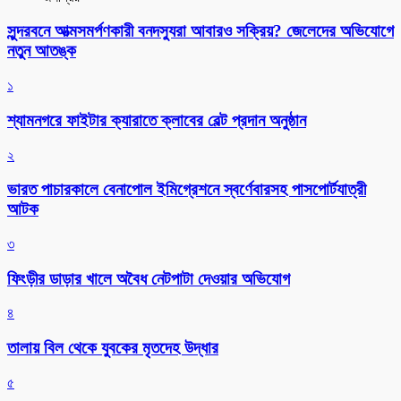
সুন্দরবনে আত্মসমর্পণকারী বনদস্যুরা আবারও সক্রিয়? জেলেদের অভিযোগে
নতুন আতঙ্ক
১
শ্যামনগরে ফাইটার ক্যারাতে ক্লাবের বেল্ট প্রদান অনুষ্ঠান
২
ভারত পাচারকালে বেনাপোল ইমিগ্রেশনে স্বর্ণেবারসহ পাসপোর্টযাত্রী
আটক
৩
ফিংড়ীর ডাড়ার খালে অবৈধ নেটপাটা দেওয়ার অভিযোগ
৪
তালায় বিল থেকে যুবকের মৃতদেহ উদ্ধার
৫