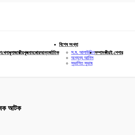
বিশেষ সংখ্যা
স.ম. আলাউদ্দিন
ষা
খেলাধুলা
জাতীয়
খুলনা
যশোর
আন্তর্জাতিক
সম্পাদকীয়
ই-পেপার
অন্যন্য আনিস
সুভাশিত সুভাষ
যুবক আটক