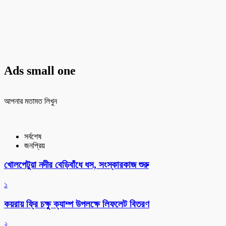
Ads small one
আপনার মতামত লিখুন
সর্বশেষ
জনপ্রিয়
খোলপেটুয়া নদীর বেড়িবাঁধে ধস, সংস্কারকাজ শুরু
১
কয়রায় ফ্রি চক্ষু ক্যাম্প উপলক্ষে লিফলেট বিতরণ
২