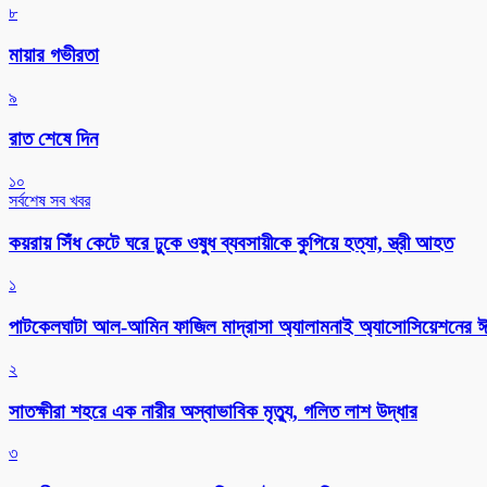
৮
মায়ার গভীরতা
৯
রাত শেষে দিন
১০
সর্বশেষ সব খবর
কয়রায় সিঁধ কেটে ঘরে ঢুকে ওষুধ ব্যবসায়ীকে কুপিয়ে হত্যা, স্ত্রী আহত
১
পাটকেলঘাটা আল-আমিন ফাজিল মাদ্রাসা অ্যালামনাই অ্যাসোসিয়েশনের ঈদ 
২
সাতক্ষীরা শহরে এক নারীর অস্বাভাবিক মৃত্যু, গলিত লাশ উদ্ধার
৩