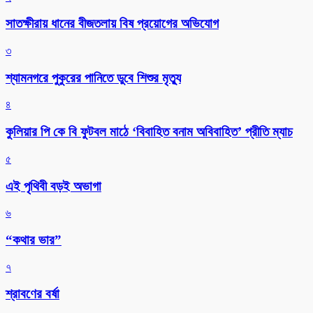
সাতক্ষীরায় ধানের বীজতলায় বিষ প্রয়োগের অভিযোগ
৩
শ্যামনগরে পুকুরের পানিতে ডুবে শিশুর মৃত্যু
৪
কুলিয়ার পি কে বি ফুটবল মাঠে ‘বিবাহিত বনাম অবিবাহিত’ প্রীতি ম্যাচ
৫
এই পৃথিবী বড়ই অভাগা
৬
“কথার ভার”
৭
শ্রাবণের বর্ষা