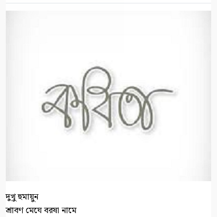
দুখু হুমায়ুন
শ্রাবণ মেঘে বরষা নামে