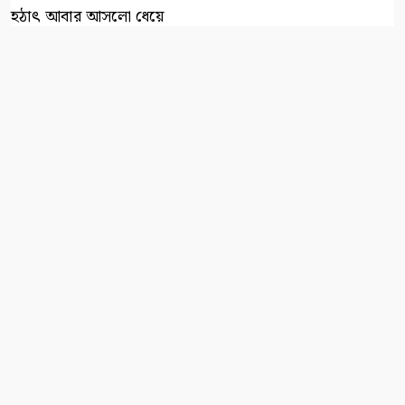
হঠাৎ আবার আসলো ধেয়ে
ঝমঝমিয়ে ঢল,
একটুখানি জিরিয়ে বুঝি
ফিরে পেল বল।
শ্রাবণ দিনে এমনি চলে
রূপের লুকোচুরি,
বাংলার বুকে বর্ষা সাজায়
হাজার রূপের ডালি।
২০২৫
patradoot
সর্বস্বত্ব সংরক্ষিত
Developed By :
Fahad Hossain