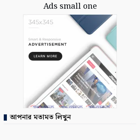
Ads small one
আপনার মতামত লিখুন