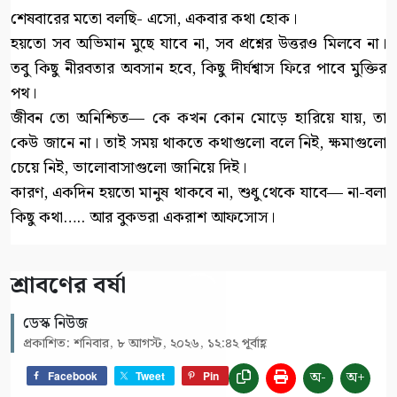
শেষবারের মতো বলছি- এসো, একবার কথা হোক।
হয়তো সব অভিমান মুছে যাবে না, সব প্রশ্নের উত্তরও মিলবে না।
তবু কিছু নীরবতার অবসান হবে, কিছু দীর্ঘশ্বাস ফিরে পাবে মুক্তির
পথ।
জীবন তো অনিশ্চিত— কে কখন কোন মোড়ে হারিয়ে যায়, তা
কেউ জানে না। তাই সময় থাকতে কথাগুলো বলে নিই, ক্ষমাগুলো
চেয়ে নিই, ভালোবাসাগুলো জানিয়ে দিই।
কারণ, একদিন হয়তো মানুষ থাকবে না, শুধু থেকে যাবে— না-বলা
কিছু কথা….. আর বুকভরা একরাশ আফসোস।
শ্রাবণের বর্ষা
ডেস্ক নিউজ
প্রকাশিত: শনিবার, ৮ আগস্ট, ২০২৬, ১২:৪২ পূর্বাহ্ণ
অ-
অ+
Facebook
Tweet
Pin