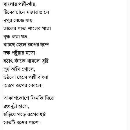
বাংলার পল্লী-গাঁয়,
টিনের চালে মজার তালে
নূপুর বেজে যায়।
তালের পাতা শালের পাতা
বৃক্ষ-লতা যত,
নাচছে হেলে রূপের ছন্দে
দক্ষ পটুয়ার মতো।
হঠাৎ ফাঁকে থামলো বৃষ্টি
সূর্য আঁখি খোলে,
উঠলো হেসে পল্লী বাংলা
অরূপ রূপের কোলে।
আকাশকোণে ফিনকি দিয়ে
রংধনুটা হাসে,
ছড়িয়ে পড়ে রূপের ছটা
সাতটি রঙের পাশে।