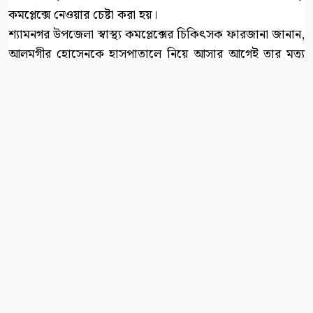
কমপ্লেক্সে নেওয়ার চেষ্টা করা হয়।
শ্যামনগর উপজেলা স্বাস্থ্য কমপ্লেক্সের চিকিৎসক ফারজানা জানান,
আলমগীর হোসেনকে হাসপাতালে নিয়ে আসার আগেই তার মৃত্যু
হয়েছে। হাসপাতালে আনার সময় তিনি জীবিত ছিলেন না বলে
জানান এই চিকিৎসক।
রোগীর মৃত্যুর খবর পেয়ে শ্যামনগর থানা পুলিশের একটি দল
ঘটনাস্থলে পৌঁছায়। পুলিশ ঘটনাস্থল পরিদর্শন করে এবং মরদেহ
ময়নাতদন্তের জন্য প্রয়োজনীয় ব্যবস্থা গ্রহণ করে।
পুলিশ নিহতের মরদেহের সুরতহাল প্রতিবেদন তৈরি করেছে।
পাশাপাশি শ্যামনগর উপজেলা স্বাস্থ্য কমপ্লেক্সে গিয়ে মৃত ব্যক্তির
চিকিৎসা সংক্রান্ত তথ্য ও প্রয়োজনীয় প্রতিবেদন সংগ্রহের
কার্যক্রমও পরিচালনা করা হয়।