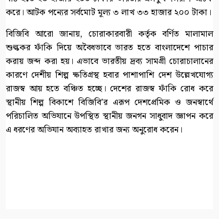
করে। আটক পন্যের সর্বমোট মূল্য ৩ লাখ ৩৩ হাজার ২০০ টাকা।
বিজিবি আরো জানায়, চোরাকারবারী কর্তৃক বর্ণিত মালামাল
শুল্ককর ফাঁকি দিয়ে অবৈধভাবে ভারত হতে বাংলাদেশে পাচার
করায় জব্দ করা হয়। এভাবে ভারতীয় দ্রব্য সামগ্রী চোরাচালানের
কারণে দেশীয় শিল্প ক্ষতিগ্রস্থ হবার পাশাপাশি দেশ উল্লেখযোগ্য
রাজস্ব আয় হতে বঞ্চিত হচ্ছে। দেশের রাজস্ব ফাঁকি রোধ করে
স্থানীয় শিল্প বিকাশে বিজিবি’র এরূপ দেশপ্রেমিক ও জনস্বার্থে
পরিচালিত অভিযানে উপস্থিত স্থানীয় জনগন সাধুবাদ জ্ঞাপন করে
এ ধরণের অভিযান অব্যাহত রাখার জন্য অনুরোধ করেন।