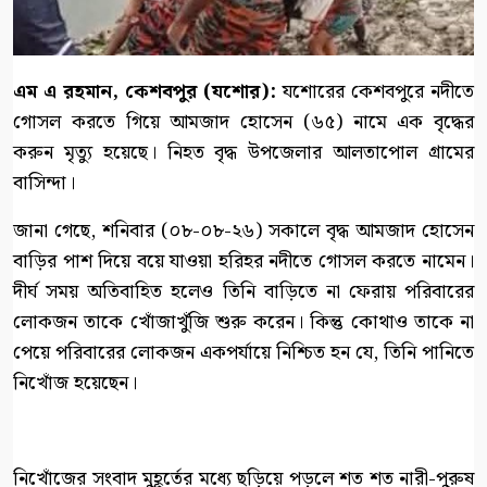
এম এ রহমান, কেশবপুর (যশোর):
যশোরের কেশবপুরে নদীতে
গোসল করতে গিয়ে আমজাদ হোসেন (৬৫) নামে এক বৃদ্ধের
করুন মৃত্যু হয়েছে। নিহত বৃদ্ধ উপজেলার আলতাপোল গ্রামের
বাসিন্দা।
জানা গেছে, শনিবার (০৮-০৮-২৬) সকালে বৃদ্ধ আমজাদ হোসেন
বাড়ির পাশ দিয়ে বয়ে যাওয়া হরিহর নদীতে গোসল করতে নামেন।
দীর্ঘ সময় অতিবাহিত হলেও তিনি বাড়িতে না ফেরায় পরিবারের
লোকজন তাকে খোঁজাখুঁজি শুরু করেন। কিন্তু কোথাও তাকে না
পেয়ে পরিবারের লোকজন একপর্যায়ে নিশ্চিত হন যে, তিনি পানিতে
নিখোঁজ হয়েছেন।
নিখোঁজের সংবাদ মুহূর্তের মধ্যে ছড়িয়ে পড়লে শত শত নারী-পুরুষ