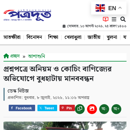
EN
সোমবার, ১০ আগস্ট ২০২৬, ২৫ শ্রাবণ ১৪৩৩
সাতক্ষীরা
বিনোদন
শিক্ষা
খেলাধুলা
জাতীয়
খুলনা
যশ
প্রচ্ছদ
আশাশুনি
প্রশ্নপত্রে অনিয়ম ও কোচিং বাণিজ্যের
অভিযোগে বুধহাটায় মানববন্ধন
ডেস্ক নিউজ
প্রকাশিত: বুধবার, ৮ জুলাই, ২০২৬, ১১:০৬ অপরাহ্ণ
অ-
অ+
Facebook
Tweet
Pin