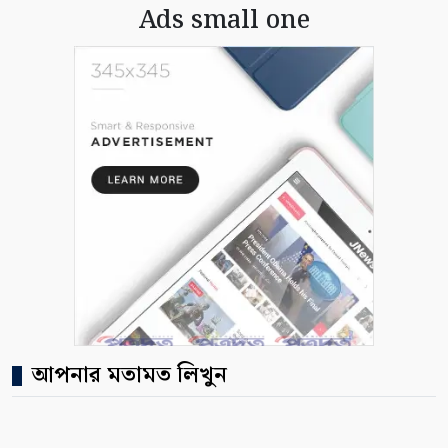
Ads small one
আপনার মতামত লিখুন