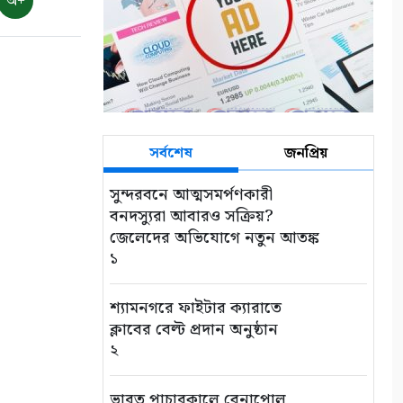
অ+
সর্বশেষ
জনপ্রিয়
সুন্দরবনে আত্মসমর্পণকারী
বনদস্যুরা আবারও সক্রিয়?
জেলেদের অভিযোগে নতুন আতঙ্ক
১
শ্যামনগরে ফাইটার ক্যারাতে
ক্লাবের বেল্ট প্রদান অনুষ্ঠান
২
ভারত পাচারকালে বেনাপোল