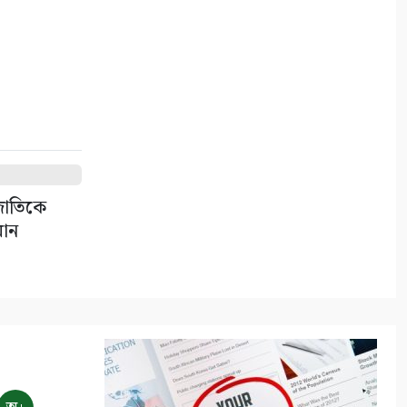
৮
নদী থেকে অবৈধ ভাবে বালু
উত্তোলনের দায়ে ৫০ হাজার টাকা
জরিমানা
৯
সাতক্ষীরায় জুলাই গণঅভ্যুত্থানের
দ্বিতীয় বার্ষিকী উপলক্ষে
 জাতিকে
জামায়াতের বিক্ষোভ মিছিল
মান
১০