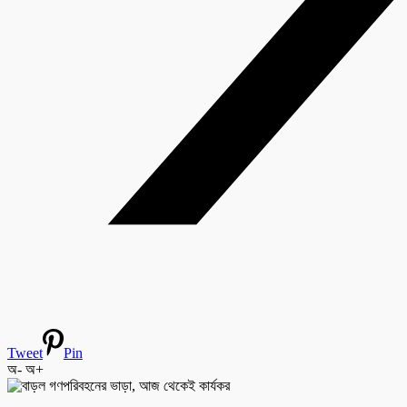
Tweet
Pin
অ-
অ+