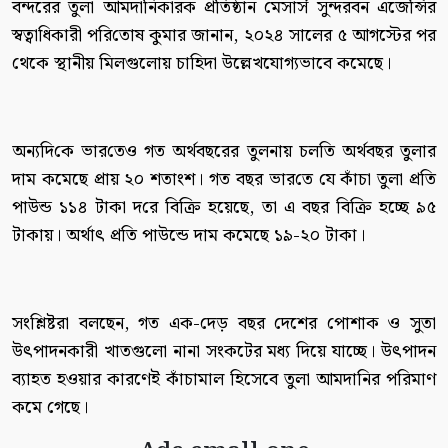
বন্দরের তুলা আমদা‌নিকা‌রক প্রতিষ্ঠান মেসার্স সুন্দরবন এজে‌ন্সির
স্বত্বা‌ধিকারী প‌রি‌তোষ কুমার জানান, ২০২৪ সালের ৫ আগস্টের পর
থেকে স্থানীয় মিলগুলোয় চাহিদা উল্লেখযোগ্যভাবে কমেছে।
অন‌্যদি‌কে ভার‌তেও গত অর্থবছরের তুলনায় চল‌তি অর্থবছর তুলার
দাম কমেছে প্রায় ২০ শতাংশ। গত বছর ভার‌তে যে কাঁচা তুলা প্রতি
পাউন্ড ১১৪ টাকা দ‌রে বি‌ক্রি হয়েছে, তা এ বছর বি‌ক্রি হচ্ছে ৯৫
টাকায়। অর্থাৎ প্রতি পাউন্ডে দাম কমেছে ১৯-২০ টাকা।
সংশ্লিষ্টরা বলছেন, গত এক-দেড় বছর দেশের পোশাক ও সুতা
উৎপাদনকারী খাতগুলো নানা সংকটের মধ্য দিয়ে যাচ্ছে। উৎপাদন
ব্যাহত হওয়ার কারণেই কাঁচামাল হিসেবে তুলা আমদানির পরিমাণ
কমে গেছে।