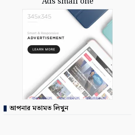
Ads small one
আপনার মতামত লিখুন