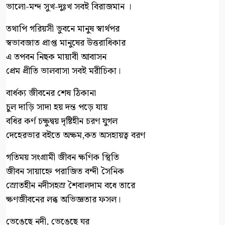
ভালো-মন্দ সুখ-দুঃখ সবই বিরাজমান ।
তথাপি গরিয়সী ভুবনে মানুষ স্বার্থপর
স্বভাবজাত প্রাপ্ত মানুষের উত্তরাধিকার
এ তপবন নিছক মায়াবী আবাসন
প্রেম প্রীতি ভালবাসা সবই মরীচিকা।
বার্ধক্য জীবনের শেষ ঠিকানা
চুল দাড়ি সাদা হয় দন্ত পড়ে যায়
বধির কর্ণ চক্ষুদ্বয় দৃষ্টিহীন চরণ যুগল
দেহেরভার বইতে অক্ষম,কত অসহায়ত্ব বরণ
গতিময় সংগ্রামী জীবন ক্ষণিক স্থিতি
জীবন সায়াহ্নে পরাজিত বন্দী সৈনিক
স্রোতহীন নদীসহস্র শৈবালদাম বধে তারে
ক্ষণজীবনের লব্ধ অভিজ্ঞতার ফসল।
ভেঙেছে নদী, ভেঙেছে ঘর